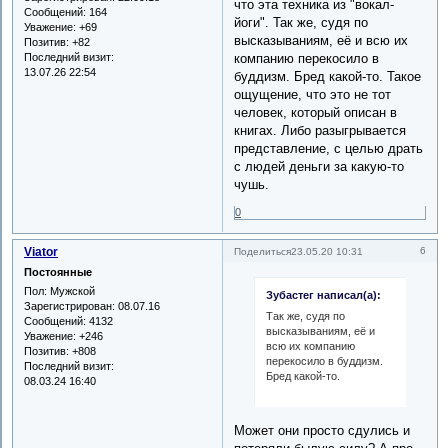
что эта техника из "вокал-
Сообщений:
164
йоги". Так же, судя по
Уважение:
+69
высказываниям, её и всю их
Позитив:
+82
Последний визит:
компанию перекосило в
13.07.26 22:54
буддизм. Бред какой-то. Такое
ощущение, что это не тот
человек, который описан в
книгах. Либо разыгрывается
представление, с целью драть
с людей деньги за какую-то
чушь.
0
Viator
6
Поделиться
23.05.20 10:31
Постоянные
Пол:
Мужской
Зубастег написал(а):
Зарегистрирован
: 08.07.16
Так же, судя по
Сообщений:
4132
высказываниям, её и
Уважение:
+246
всю их компанию
Позитив:
+808
перекосило в буддизм.
Последний визит:
Бред какой-то.
08.03.24 16:40
Может они просто сдулись и