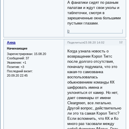
А фанатики сидят по разным
палатам и ждут свои уколы и
таблеточки, смотря в
зарешеченные окна большими
пустыми глазами.
0
Анна
12
Поделиться
15.08.20 14:02
Начинающие
Когда узнала новость о
Зарегистрирован
: 15.08.20
возвращении Кэрол Тиггс
Сообщений:
37
после долгого отсутствия,
Уважение:
+1
поначалу подумала, что это
Позитив:
+3
Последний визит:
какая-то самозванка
20.09.20 22:45
воспользовалась
обыкновением команды КК
шифровать имена и
уклоняться от камер. Но нет,
дает семинары от имени
Cleargreen, все легально.
Другой вопрос, действительно
ли это та самая Кэрол Тиггс?
Если вспомнить, что КК и Ко
много раз тасовали между
собой фамилии (Матус, Грау,