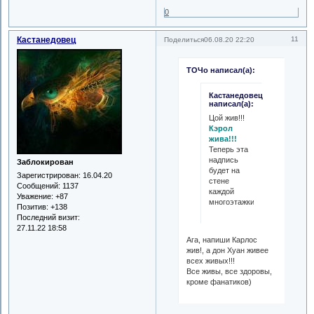
0
Кастанедовец
11
Поделиться
06.08.20 22:20
ТОЧо написал(а):
Кастанедовец
написал(а):
Цой жив!!!
Кэрол
жива!!!
Теперь эта
надпись
Заблокирован
будет на
Зарегистрирован
: 16.04.20
стене
Сообщений:
1137
каждой
Уважение:
+87
многоэтажки.
Позитив:
+138
Последний визит:
27.11.22 18:58
Ага, напиши Карлос
жив!, а дон Хуан живее
всех живых!!!
Все живы, все здоровы,
кроме фанатиков)