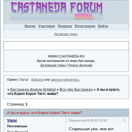
Форум
Участники
Правила
Регистрация
Войти
Активные темы
Объявление
WWW.CCASTANEDA.RU
Архив материалов из мира Кастанеды.
Активные темы
|
Поиск форума
Привет, Гость!
Войдите
или
зарегистрируйтесь
.
»
Кастанеда форум Original
»
Все про Кастанеду
»
А вы в курсе,
что Кэрол Кэрол Тиггс жива?
Страница:
1
А вы в курсе, что Кэрол Кэрол Тиггс жива?
Viator
1
Поделиться
12.05.20 22:54
Постоянные
Старенькая уже, мне вот
Пол:
Мужской