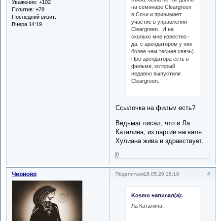
Уважение:
+102
на семинаре Cleargreen
Позитив:
+78
в Сочи и принимает
Последний визит:
участие в управлении
Вчера 14:19
Cleargreen. И на
сколько мне известно -
да, с арендатором у них
более чем тесная связь)
Про арендатора есть в
фильме, который
недавно выпустили
Cleargreen.
Ссылочка на фильм есть?
Ведьмаг писал, что и Ла
Каталина, из партии нагваля
Хулиана жива и здравствует.
0
Чернояр
4
Поделиться
18.05.20 18:18
Kosmo написал(а):
Ла Каталина,