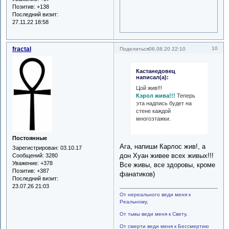
Позитив:
+138
Последний визит:
27.11.22 18:58
fractal
10
Поделиться
06.08.20 22:10
Кастанедовец
написал(а):
Цой жив!!!
Кэрол жива!!!
Теперь
эта надпись будет на
стене каждой
многоэтажки.
Постоянные
Ага, напиши Карлос жив!, а
Зарегистрирован
: 03.10.17
дон Хуан живее всех живых!!!
Сообщений:
3280
Уважение:
+378
Все живы, все здоровы, кроме
Позитив:
+387
фанатиков)
Последний визит:
23.07.26 21:03
От нереального веди меня к
Реальному,
От тьмы веди меня к Свету,
От смерти веди меня к Бессмертию