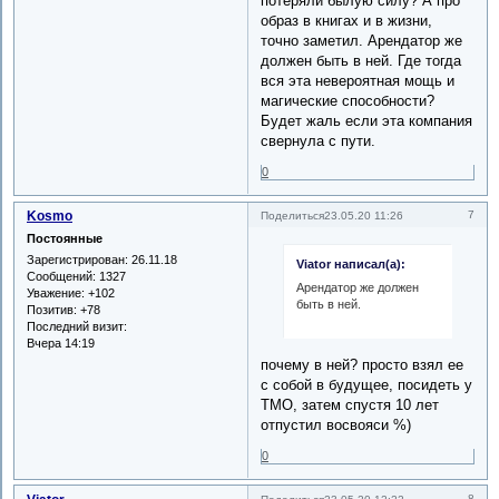
потеряли былую силу? А про
образ в книгах и в жизни,
точно заметил. Арендатор же
должен быть в ней. Где тогда
вся эта невероятная мощь и
магические способности?
Будет жаль если эта компания
свернула с пути.
0
Kosmo
7
Поделиться
23.05.20 11:26
Постоянные
Зарегистрирован
: 26.11.18
Viator написал(а):
Сообщений:
1327
Арендатор же должен
Уважение:
+102
быть в ней.
Позитив:
+78
Последний визит:
Вчера 14:19
почему в ней? просто взял ее
с собой в будущее, посидеть у
ТМО, затем спустя 10 лет
отпустил восвояси %)
0
8