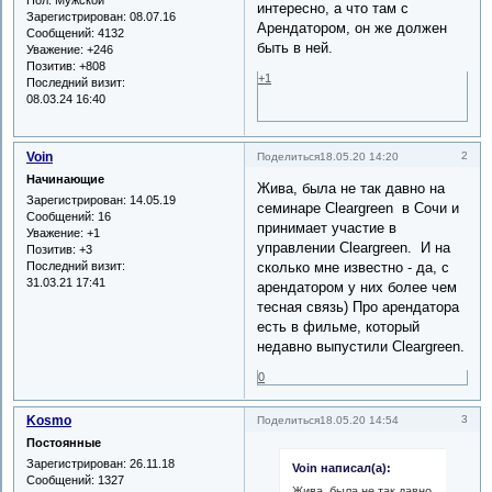
интересно, а что там с
Зарегистрирован
: 08.07.16
Арендатором, он же должен
Сообщений:
4132
быть в ней.
Уважение:
+246
Позитив:
+808
+1
Последний визит:
08.03.24 16:40
Voin
2
Поделиться
18.05.20 14:20
Начинающие
Жива, была не так давно на
Зарегистрирован
: 14.05.19
семинаре Cleargreen в Сочи и
Сообщений:
16
принимает участие в
Уважение:
+1
управлении Cleargreen. И на
Позитив:
+3
Последний визит:
сколько мне известно - да, с
31.03.21 17:41
арендатором у них более чем
тесная связь) Про арендатора
есть в фильме, который
недавно выпустили Cleargreen.
0
Kosmo
3
Поделиться
18.05.20 14:54
Постоянные
Зарегистрирован
: 26.11.18
Voin написал(а):
Сообщений:
1327
Жива, была не так давно