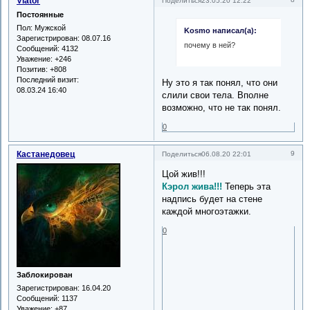
Viator
Поделиться
23.05.20 12:22
Постоянные
Пол:
Мужской
Kosmo написал(а):
Зарегистрирован
: 08.07.16
почему в ней?
Сообщений:
4132
Уважение:
+246
Позитив:
+808
Последний визит:
Ну это я так понял, что они
08.03.24 16:40
слили свои тела. Вполне
возможно, что не так понял.
0
Кастанедовец
9
Поделиться
06.08.20 22:01
Цой жив!!!
Кэрол жива!!!
Теперь эта
надпись будет на стене
каждой многоэтажки.
0
Заблокирован
Зарегистрирован
: 16.04.20
Сообщений:
1137
Уважение:
+87