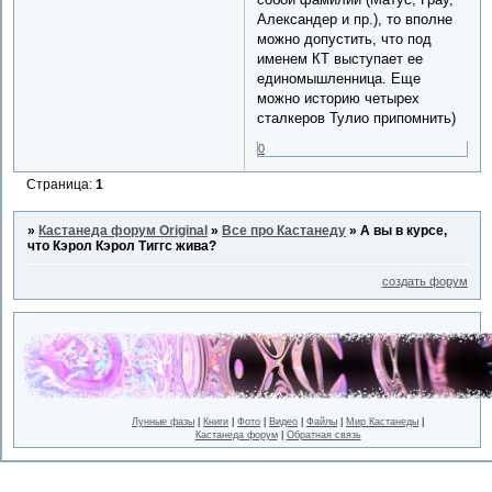
Александер и пр.), то вполне
можно допустить, что под
именем КТ выступает ее
единомышленница. Еще
можно историю четырех
сталкеров Тулио припомнить)
0
Страница:
1
»
Кастанеда форум Original
»
Все про Кастанеду
»
А вы в курсе,
что Кэрол Кэрол Тиггс жива?
создать форум
Лунные фазы
|
Книги
|
Фото
|
Видео
|
Файлы
|
Мир Кастанеды
|
Кастанеда форум
|
Обратная связь