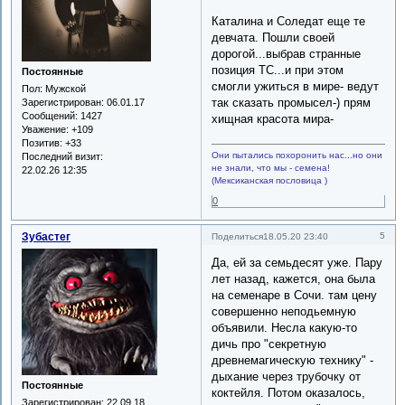
Каталина и Соледат еще те
девчата. Пошли своей
дорогой...выбрав странные
позиция ТС...и при этом
Постоянные
смогли ужиться в мире- ведут
Пол:
Мужской
так сказать промысел-) прям
Зарегистрирован
: 06.01.17
Сообщений:
1427
хищная красота мира-
Уважение:
+109
Позитив:
+33
Они пытались похоронить нас...но они
Последний визит:
не знали, что мы - семена!
22.02.26 12:35
(Мексиканская пословица )
0
Зубастег
5
Поделиться
18.05.20 23:40
Да, ей за семьдесят уже. Пару
лет назад, кажется, она была
на семенаре в Сочи. там цену
совершенно неподьемную
объявили. Несла какую-то
дичь про "секретную
древнемагическую технику" -
дыхание через трубочку от
Постоянные
коктейля. Потом оказалось,
Зарегистрирован
: 22.09.18