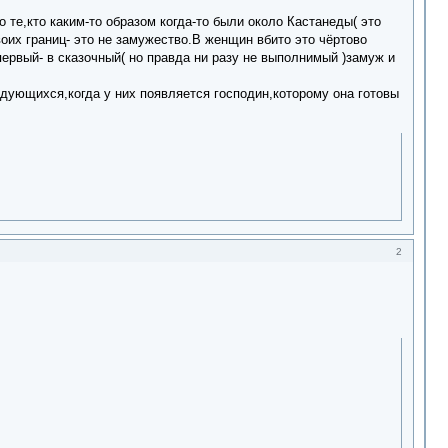
о те,кто каким-то образом когда-то были около Кастанеды( это
воих границ- это не замужество.В женщин вбито это чёртово
первый- в сказочный( но правда ни разу не выполнимый )замуж и
дующихся,когда у них появляется господин,которому она готовы
2