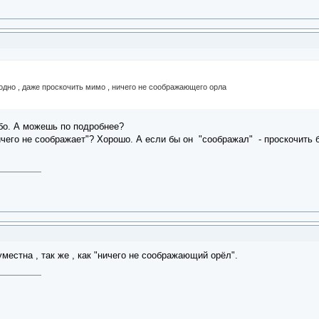
одно , даже проскочить мимо , ничего не соображающего орла
ибо. А можешь по подробнее?
"ничего не соображает"? Хорошо. А если бы он "соображал" - проскочить
уместна , так же , как "ничего не соображающий орёл".