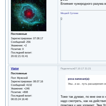
Влияния чужеродного разума в
Мецкей Сутеми
0
Постоянные
Зарегистрирован
: 07.08.17
Сообщений:
256
Уважение:
+2
Позитив:
0
Последний визит:
20.02.21 01:41
Viator
Поделиться
27.10.17 21:21
Постоянные
Пол:
Мужской
роса написал(а):
Зарегистрирован
: 08.07.16
Увы...и ах.. путь расширения с
Сообщений:
4132
Уважение:
+246
Позитив:
+808
Последний визит:
Тоже так думаю, по мне они в
08.03.24 16:40
надо смотреть, как на действи
практика у них хромает, Эми У