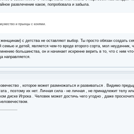
чайное развлечение какое, попробовала и забыла.
амужество и прынцы с конями.
 женщинам) с детства не оставляют выбор. Ты просто обязан создать се
семью и детей, является чем-то вроде второго сорта, мол неудачник, ч
мнению большинства, он и начинает искренне верить в то, что с ним что-
да направляется.
еловечество , которое может размножаться и развиваться . Видимо преды
ата , поэтому их нет. Личная сила - не личная , не принадлежит телу и
ом диске Игрока . Человек может достичь чего угодно , даже проскочить
 человечеством.