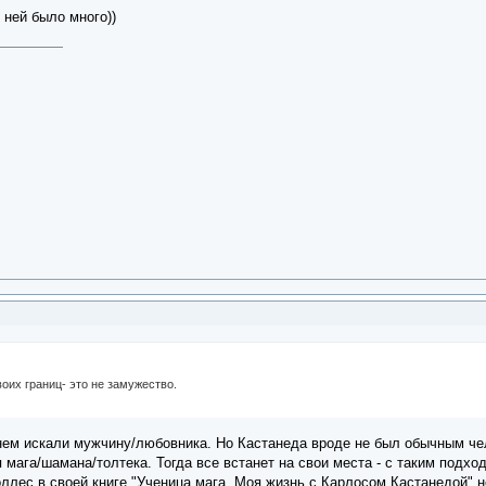
 ней было много))
воих границ- это не замужество.
 нем искали мужчину/любовника. Но Кастанеда вроде не был обычным чел
я мага/шамана/толтека. Тогда все встанет на свои места - с таким подхо
оллес в своей книге "Ученица мага. Моя жизнь с Карлосом Кастанедой" н