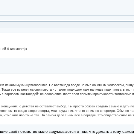
 ней было много))
нем искали мужчину/любовника. Но Кастанеда вроде не был обычным человеком, пишущи
 Тогда все встанет на свои места - с таким подходом сам начнешь практиковать то, чт
ь с Карлосом Кастанедой" не особо описывает свои попытки практиковать толтекские п
 женщинам) с детства не оставляют выбор. Ты просто обязан создать семью и дать по
тся чем-то вроде второго сорта, мол неудачник, что-то с ним не в порядке. Обычно 
о, что с ним что-то не так. На самом деле с ним все в порядке, это общество само не з
ящие своё потомство мало задумываются о том, что делать этому самому