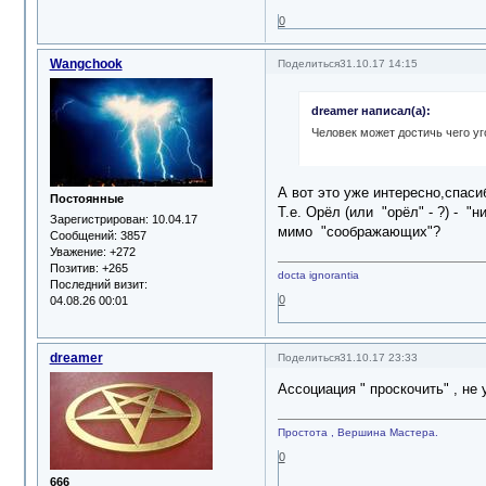
0
Wangchook
Поделиться
31.10.17 14:15
dreamer написал(а):
Человек может достичь чего уг
А вот это уже интересно,спас
Постоянные
Т.е. Орёл (или "орёл" - ?) - 
Зарегистрирован
: 10.04.17
мимо "соображающих"?
Сообщений:
3857
Уважение:
+272
Позитив:
+265
docta ignorantia
Последний визит:
0
04.08.26 00:01
dreamer
Поделиться
31.10.17 23:33
Ассоциация " проскочить" , не 
Простота , Вершина Мастера.
0
666