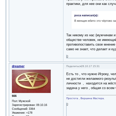
практики, для нее они как слу
роса написал(а):
В женщин вбито это чёртово з
Так никому из нас (мужчинам и
обществе человек, не имеющий 
противопоставить свое мнение 
само не знает, что делает и ку
0
dreamer
Поделиться
28.10.17 15:31
Есть то , что нужно Игроку, ч
не достигли желаемого результ
личности , находится на жёстк
задача у него , общая со всем
666
Простота , Вершина Мастера.
Пол:
Мужской
0
Зарегистрирован
: 09.10.16
Сообщений:
3364
Уважение:
+178