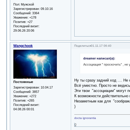
Пол:
Мужской
Зарегистрирован
: 09.10.16
Сообщений:
3364
Уважение:
+178
Позитив:
+27
Последний визит:
29.06.26 20:06
Wangchook
Поделиться
01.11.17 06:40
dreamer написал(а):
Ассоциация " проскочить" , не 
Ну ты сразу задний ход .... Н
Постоянные
Всё уместно. Просто не ведис
Зарегистрирован
: 10.04.17
Эти твои "ассоциации" могут п
Сообщений:
3857
К возможности действительно 
Уважение:
+272
Позитив:
+265
Незаметным как для "соображаю
Последний визит:
)
04.08.26 00:01
docta ignorantia
0