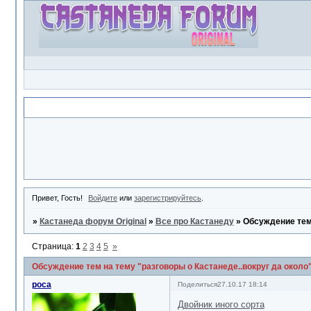
Объявление
Привет, Гость!
Войдите
или
зарегистрируйтесь
.
»
Кастанеда форум Original
»
Все про Кастанеду
»
Обсуждение тем 
Страница:
1
2
3
4
5
»
Обсуждение тем на тему "разговоры о Кастанеде..вокруг да около
роса
Поделиться
27.10.17 18:14
Двойник иного сорта