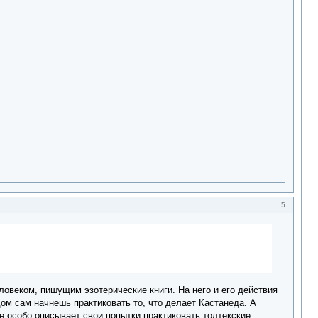
5
овеком, пишущим эзотерические книги. На него и его действия
дом сам начнешь практиковать то, что делает Кастанеда. А
е особо описывает свои попытки практиковать толтекские