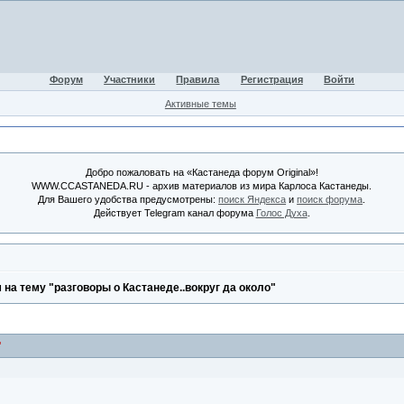
Форум
Участники
Правила
Регистрация
Войти
Активные темы
Добро пожаловать на «Кастанеда форум Original»!
WWW.CCASTANEDA.RU - архив материалов из мира Карлоса Кастанеды.
Для Вашего удобства предусмотрены:
поиск Яндекса
и
поиск форума
.
Действует Telegram канал форума
Голос Духа
.
на тему "разговоры о Кастанеде..вокруг да около"
"