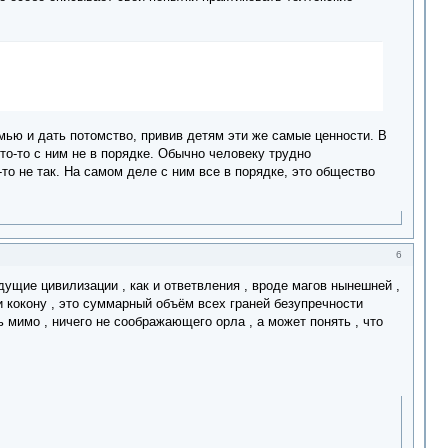
мью и дать потомство, привив детям эти же самые ценности. В
то-то с ним не в порядке. Обычно человеку трудно
то не так. На самом деле с ним все в порядке, это общество
6
дущие цивилизации , как и ответвления , вроде магов нынешней ,
ли кокону , это суммарный объём всех граней безупречности
 мимо , ничего не соображающего орла , а может понять , что