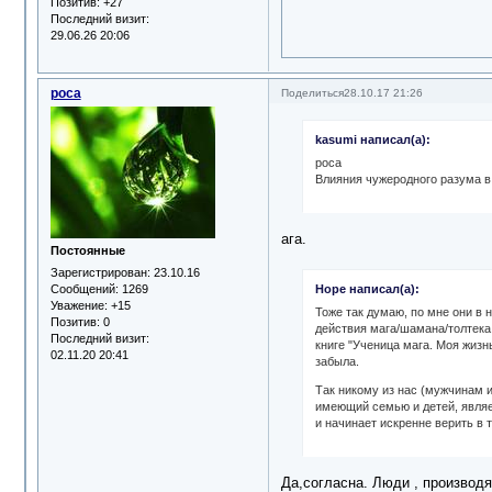
Позитив:
+27
Последний визит:
29.06.26 20:06
роса
Поделиться
28.10.17 21:26
kasumi написал(а):
роса
Влияния чужеродного разума в
ага.
Постоянные
Зарегистрирован
: 23.10.16
Сообщений:
1269
Hope написал(а):
Уважение:
+15
Тоже так думаю, по мне они в 
Позитив:
0
действия мага/шамана/толтека.
Последний визит:
книге "Ученица мага. Моя жизн
02.11.20 20:41
забыла.
Так никому из нас (мужчинам и
имеющий семью и детей, являе
и начинает искренне верить в т
Да,согласна. Люди , производ