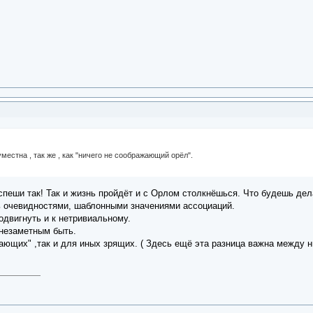
уместна , так же , как "ничего не соображающий орёл".
е спеши так! Так и жизнь пройдёт и с Орлом столкнёшься. Что будешь д
ь очевидностями, шаблонными значениями ассоциаций.
одвигнуть и к нетривиальному.
незаметным быть.
щих" ,так и для иных зрящих. ( Здесь ещё эта разница важна между ни