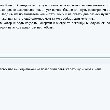
ми Уолес , Арендаторы , Гуру и прочие и иже с ними, но мне кажется, чт
ко просто разочаровались в пути воина. Увы...и ах.. путь расширения с
Надо бы им по внимательнее читать книги и не путать два разных пути:
для женщины- это ещё сложнее чем та же свобода для мужчины.
, которые рады когда их накормят и обогреют ,а женщины- служанок- ра
 один из этих вариантов- не любовь.
тому что ей бедненькой не позволили себя жалеть,ну и черт с ней!