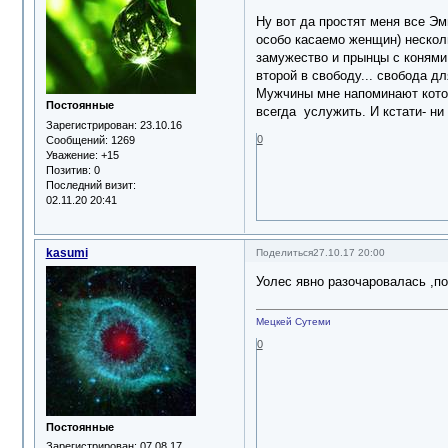
Ну вот да простят меня все Эм
особо касаемо женщин) несколь
замужество и прынцы с конями.
второй в свободу... свобода 
Мужчины мне напоминают котов
Постоянные
всегда услужить. И кстати- ни
Зарегистрирован
: 23.10.16
0
Сообщений:
1269
Уважение:
+15
Позитив:
0
Последний визит:
02.11.20 20:41
kasumi
Поделиться
27.10.17 20:00
Уолес явно разочаровалась ,по
Мецкей Сутеми
0
Постоянные
Зарегистрирован
: 07.08.17