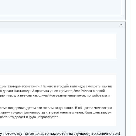
7
м эзотерические книги. На него и его действия надо смотреть, как на
о делает Кастанеда. А практика у них хромает, Эми Уоллес в своей
рактики, для нее они как случайное развлечение какое, попробовала и
томство, привив детям эти же самые ценности. В обществе человек, не
человеку трудно противопоставить свое мнение мнению большинства, он
нает, что делает и куда направляется.
 потомству потом...часто надеются на лучшее(что,конечно зря)