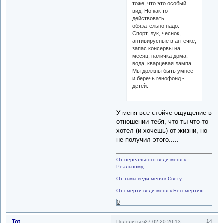
тоже, что это особый
вид. Но как то
действовать
обязательно надо.
Спорт, лук, чеснок,
антивирусные в аптечке,
запас консервы на
месяц, наличка дома,
вода, кварцевая лампа.
Мы должны быть умнее
и беречь генофонд -
детей.
У меня все стойче ощущение в
отношении тебя, что ты что-то
хотел (и хочешь) от жизни, но
не получил этого.....
От нереального веди меня к
Реальному,
От тьмы веди меня к Свету,
От смерти веди меня к Бессмертию
0
Tot
14
Поделиться
27.02.20 20:13