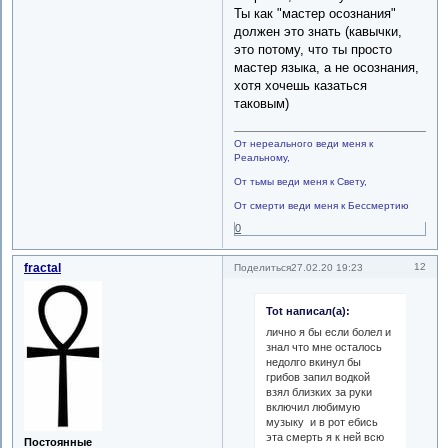
Ты как "мастер осознания"
должен это знать (кавычки,
это потому, что ты просто
мастер языка, а не осознания,
хотя хочешь казаться
таковым)
От нереального веди меня к
Реальному,
От тьмы веди меня к Свету,
От смерти веди меня к Бессмертию
0
fractal
12
Поделиться
27.02.20 19:23
Tot написал(а):
лично я бы если болел и
знал что мне осталось
недолго вкинул бы
грибов запил водкой
взял близких за руки
включил любимую
музыку и в рот ебись
эта смерть я к ней всю
Постоянные