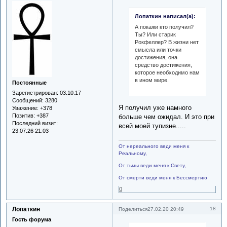
Лопаткин написал(а):
А покажи кто получил?
Ты? Или старик
Рокфеллер? В жизни нет
смысла или точки
достижения, она
средство достижения,
которое необходимо нам
в ином мире.
Постоянные
Зарегистрирован
: 03.10.17
Сообщений:
3280
Я получил уже намного
Уважение:
+378
Позитив:
+387
больше чем ожидал. И это при
Последний визит:
всей моей тупизне.....
23.07.26 21:03
От нереального веди меня к
Реальному,
От тьмы веди меня к Свету,
От смерти веди меня к Бессмертию
0
Лопаткин
18
Поделиться
27.02.20 20:49
Гость форума