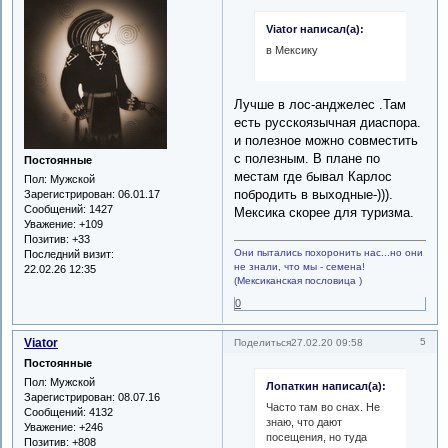
Viator написал(а):
в Мексику
Лучше в лос-анджелес .Там
есть русскоязычная диаспора.
и полезное можно совместить
с полезным. В плане по
Постоянные
местам где бывал Карлос
Пол:
Мужской
побродить в выходные-))).
Зарегистрирован
: 06.01.17
Сообщений:
1427
Мексика скорее для туризма.
Уважение:
+109
Позитив:
+33
Они пытались похоронить нас...но они
Последний визит:
не знали, что мы - семена!
22.02.26 12:35
(Мексиканская пословица )
0
Viator
5
Поделиться
27.02.20 09:58
Постоянные
Пол:
Мужской
Лопаткин написал(а):
Зарегистрирован
: 08.07.16
Часто там во снах. Не
Сообщений:
4132
знаю, что дают
Уважение:
+246
посещения, но туда
Позитив:
+808