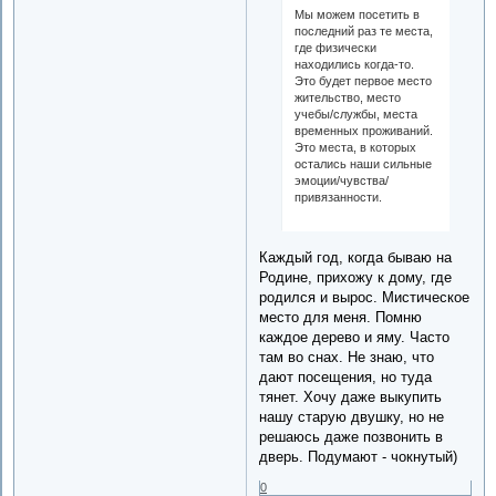
Мы можем посетить в
последний раз те места,
где физически
находились когда-то.
Это будет первое место
жительство, место
учебы/службы, места
временных проживаний.
Это места, в которых
остались наши сильные
эмоции/чувства/
привязанности.
Каждый год, когда бываю на
Родине, прихожу к дому, где
родился и вырос. Мистическое
место для меня. Помню
каждое дерево и яму. Часто
там во снах. Не знаю, что
дают посещения, но туда
тянет. Хочу даже выкупить
нашу старую двушку, но не
решаюсь даже позвонить в
дверь. Подумают - чокнутый)
0