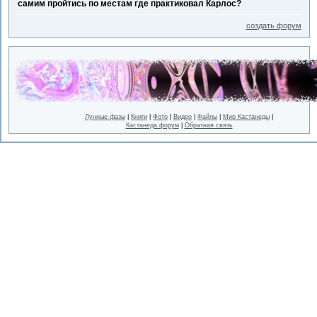
самим пройтись по местам где практиковал Карлос?
создать форум
Лунные фазы
|
Книги
|
Фото
|
Видео
|
Файлы
|
Мир Кастанеды
|
Кастанеда форум
|
Обратная связь