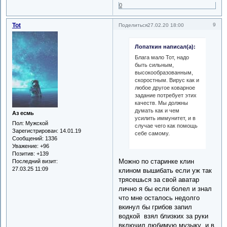
0
Tot
9
Поделиться
27.02.20 18:00
Лопаткин написал(а):
Блага мало Тот, надо
быть сильным,
высокообразованным,
скоростным. Вирус как и
любое другое коварное
задание потребует этих
качеств. Мы должны
думать как и чем
Аз есмь
усилить иммунитет, и в
Пол:
Мужской
случае чего как помощь
Зарегистрирован
: 14.01.19
себе самому.
Сообщений:
1336
Уважение:
+96
Позитив:
+139
Можно по старинке клин
Последний визит:
27.03.25 11:09
клином вышибать если уж так
трясешься за свой аватар
лично я бы если болел и знал
что мне осталось недолго
вкинул бы грибов запил
водкой взял близких за руки
включил любимую музыку и в