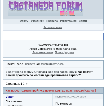
Форум
Участники
Правила
Регистрация
Войти
Активные темы
Объявление
WWW.CCASTANEDA.RU
Архив материалов из мира Кастанеды.
Активные темы
|
Поиск форума
Привет, Гость!
Войдите
или
зарегистрируйтесь
.
»
Кастанеда форум Original
»
Все про Кастанеду
»
Как насчет
самим пройтись по местам где практиковал Карлос?
Страница:
1
2
»
Как насчет самим пройтись по местам где практиковал Карлос?
Viator
1
Поделиться
02.02.20 15:35
Постоянные
По мотивам:
Пол:
Мужской