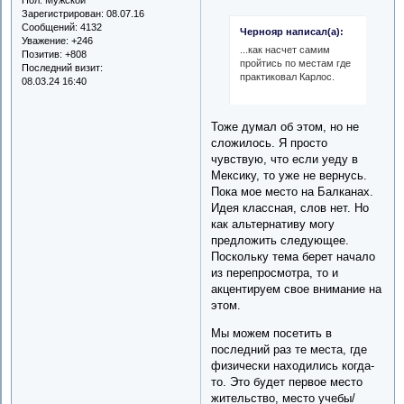
Зарегистрирован
: 08.07.16
Сообщений:
4132
Чернояр написал(а):
Уважение:
+246
...как насчет самим
Позитив:
+808
пройтись по местам где
Последний визит:
практиковал Карлос.
08.03.24 16:40
Тоже думал об этом, но не
сложилось. Я просто
чувствую, что если уеду в
Мексику, то уже не вернусь.
Пока мое место на Балканах.
Идея классная, слов нет. Но
как альтернативу могу
предложить следующее.
Поскольку тема берет начало
из перепросмотра, то и
акцентируем свое внимание на
этом.
Мы можем посетить в
последний раз те места, где
физически находились когда-
то. Это будет первое место
жительство, место учебы/