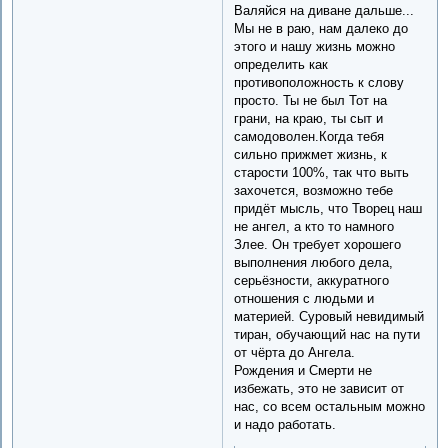
Валяйся на диване дальше...
Мы не в раю, нам далеко до
этого и нашу жизнь можно
определить как
противоположность к слову
просто. Ты не был Тот на
грани, на краю, ты сыт и
самодоволен.Когда тебя
сильно прижмет жизнь, к
старости 100%, так что выть
захочется, возможно тебе
придёт мысль, что Творец наш
не ангел, а кто то намного
Злее. Он требует хорошего
выполнения любого дела,
серьёзности, аккуратного
отношения с людьми и
материей. Суровый невидимый
тиран, обучающий нас на пути
от чёрта до Ангела.
Рождения и Смерти не
избежать, это не зависит от
нас, со всем остальным можно
и надо работать.