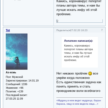
Кажись, коронавирус попортит
планы автора темы, и нам бы
лучше искать инфу об этой
проблеме.
0
Tot
7
Поделиться
27.02.20 16:23
Лопаткин написал(а):
Кажись, коронавирус
попортит планы автора
темы, и нам бы лучше
искать инфу об этой
проблеме.
Аз есмь
Нет никаких проблем
все
Пол:
Мужской
умрём когда положено
Зарегистрирован
: 14.01.19
Есть единственная задача как
Сообщений:
1336
понять принять и стать
Уважение:
+96
проводником воли всеблагого
Позитив:
+139
Последний визит:
27.03.25 11:09
«Мудрец в нем видит мудреца, баран
барана, овцу в нем видела овца…»