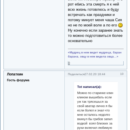
рот ебись эта смерть я к ней
всю жизнь готовлюсь и буду
встречать как праздники и
потому минует меня чаша Сия
но не по моей воле а по его
Ну конечно если заранее знать
то можно подготовиться более
основательно
«Мудрец в нем видит мудреца, баран
барана, овцу в нем видела овца…»
0
Лопаткин
10
Поделиться
27.02.20 18:44
Гость форума
Tot написал(а):
Можно по старинке клин
клином вышибать если
уж так трясешься за
свой аватар лично я бы
если болел и знал что
мне осталось недолго
вкинул бы грибов запил
водкой взял близких за
руки включил любимую