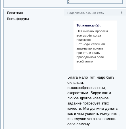
0
Лопаткин
8
Поделиться
27.02.20 16:57
Гость форума
Tot написал(а):
Нет никаких проблем
все умрём когда
положено
Есть единственная
задача как понять
принять и стать
проводником воли
всеблагого
Блага мало Тот, надо быть
сильным,
высокообразованным,
скоростным. Вирус как и
любое другое коварное
задание потребует этих
качеств. Мы должны думать
как и чем усилить иммунитет,
и в случае чего как помощь
себе самому.