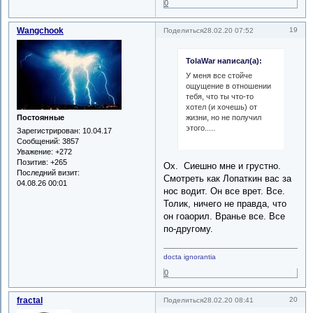
0
Wangchook
19
Поделиться
28.02.20 07:52
TolaWar написал(а):
У меня все стойче
ощущение в отношении
тебя, что ты что-то
хотел (и хочешь) от
жизни, но не получил
Постоянные
этого.....
Зарегистрирован
: 10.04.17
Сообщений:
3857
Уважение:
+272
Позитив:
+265
Ох. Сиешно мне и грустно.
Последний визит:
Смотреть как Лопаткин вас за
04.08.26 00:01
нос водит. Он все врет. Все.
Толик, ничего не правда, что
он гоаорил. Вранье все. Все
по-другому.
docta ignorantia
0
fractal
20
Поделиться
28.02.20 08:41