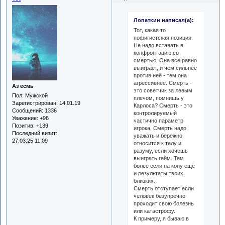
Лопаткин написал(а):
Тот, какая то
пофигистская позиция.
Не надо вставать в
конфронтацию со
смертью. Она все равно
выиграет, и чем сильнее
против неё - тем она
агрессивнее. Смерть -
Аз есмь
это советчик за левым
Пол:
Мужской
плечом, помнишь у
Зарегистрирован
: 14.01.19
Карлоса? Смерть - это
Сообщений:
1336
контролируемый
Уважение:
+96
частично параметр
Позитив:
+139
игрока. Смерть надо
Последний визит:
уважать и бережно
27.03.25 11:09
относится к телу и
разуму, если хочешь
выиграть гейм. Тем
более если на кону ещё
и результаты твоих
близких.
Смерть отступает если
человек безупречно
проходит свою болезнь
или катастрофу.
К примеру, я бываю в