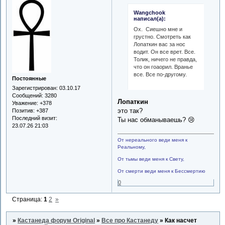
Wangchook
написал(а):
Ох. Сиешно мне и
грустно. Смотреть как
Лопаткин вас за нос
водит. Он все врет. Все.
Толик, ничего не правда,
что он гоаорил. Вранье
все. Все по-другому.
Постоянные
Зарегистрирован
: 03.10.17
Сообщений:
3280
Лопаткин
Уважение:
+378
это так?
Позитив:
+387
Последний визит:
Ты нас обманываешь? 😢
23.07.26 21:03
От нереального веди меня к
Реальному,
От тьмы веди меня к Свету,
От смерти веди меня к Бессмертию
0
Страница:
1
2
»
»
Кастанеда форум Original
»
Все про Кастанеду
»
Как насчет