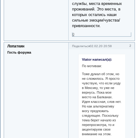
службы, места временных
проживаний. Это места, в
которых остались наши
сильные эмоции/чувства/
привязанности.
0
Лопаткин
2
Поделиться
02.02.20 20:58
Гость форума
Viator написал(а):
По мотивам:
Тоже думал об этом, но
не сложилось. Я просто
чувствую, что если уеду
в Мексику, то уже не
вернусь. Пока мое
место на Балканах.
Идея классная, слов нет.
Но как альтернативу
могу предложить
следующее. Поскольку
тема берет начало из
перепросмотра, то и
акцентируем свое
внимание на этом.