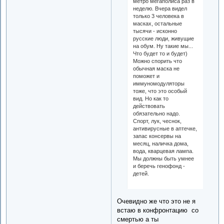
метро мегаполиса раз в
неделю. Вчера видел
только 3 человека в
масках, остальные
тысячи - исконно
русские люди, живущие
на обум. Ну такие мы...
Что будет то и будет)
Можно спорить что
обычная маска не
поможет и
иммуномодуляторы
тоже, что это особый
вид. Но как то
действовать
обязательно надо.
Спорт, лук, чеснок,
антивирусные в аптечке,
запас консервы на
месяц, наличка дома,
вода, кварцевая лампа.
Мы должны быть умнее
и беречь генофонд -
детей.
Очевидно же что это не я
встаю в конфронтацию со
смертью а ты