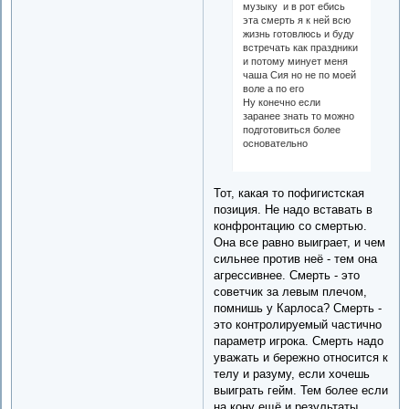
музыку и в рот ебись
эта смерть я к ней всю
жизнь готовлюсь и буду
встречать как праздники
и потому минует меня
чаша Сия но не по моей
воле а по его
Ну конечно если
заранее знать то можно
подготовиться более
основательно
Тот, какая то пофигистская
позиция. Не надо вставать в
конфронтацию со смертью.
Она все равно выиграет, и чем
сильнее против неё - тем она
агрессивнее. Смерть - это
советчик за левым плечом,
помнишь у Карлоса? Смерть -
это контролируемый частично
параметр игрока. Смерть надо
уважать и бережно относится к
телу и разуму, если хочешь
выиграть гейм. Тем более если
на кону ещё и результаты