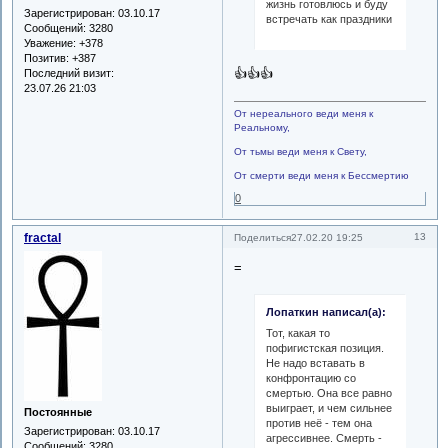
жизнь готовлюсь и буду
Зарегистрирован
: 03.10.17
встречать как праздники
Сообщений:
3280
Уважение:
+378
Позитив:
+387
👍👍👍
Последний визит:
23.07.26 21:03
От нереального веди меня к
Реальному,
От тьмы веди меня к Свету,
От смерти веди меня к Бессмертию
0
fractal
13
Поделиться
27.02.20 19:25
=
Лопаткин написал(а):
Тот, какая то
пофигистская позиция.
Не надо вставать в
конфронтацию со
смертью. Она все равно
выиграет, и чем сильнее
Постоянные
против неё - тем она
Зарегистрирован
: 03.10.17
агрессивнее. Смерть -
Сообщений:
3280