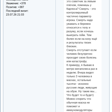
это советчик за левым
Уважение:
+378
плечом, помнишь у
Позитив:
+387
Карлоса? Смерть - это
Последний визит:
контролируемый
23.07.26 21:03
частично параметр
игрока. Смерть надо
уважать и бережно
относится к телу и
разуму, если хочешь
выиграть гейм. Тем
более если на кону ещё
и результаты твоих
близких.
Смерть отступает если
человек безупречно
проходит свою болезнь
или катастрофу.
К примеру, я бываю в
метро мегаполиса раз в
неделю. Вчера видел
только 3 человека в
масках, остальные
тысячи - исконно
русские люди, живущие
на обум. Ну такие мы...
Что будет то и будет)
Можно спорить что
обычная маска не
поможет и
иммуномодуляторы