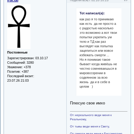
fractal
Поделиться
27.02.20 20:23
Tot написал(а):
как раз я то принимаю
как есть да не просто а
с радостью насколько
это возможно а вот твои
попытки укрепить ум
тело и ТД как раз
выглядят как попытка
зацепиться или вовсе
Постоянные
избежать смерти ...
Зарегистрирован
: 03.10.17
Но я понимаю такое
Сообщений:
3280
бывает когда живёшь не
Уважение:
+378
честно сомневаешься в
Позитив:
+387
мировоззрении в
Последний визит:
содеянном за всю
23.07.26 21:03
жизнь да и в себе в
целом )
Плюсую свое имхо
От нереального веди меня к
Реальному,
От тьмы веди меня к Свету,
От смерти веди меня к Бессмертию