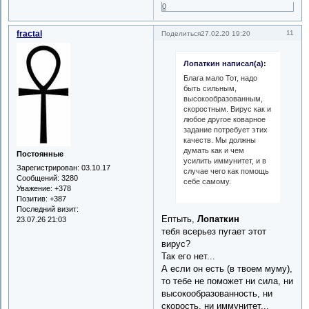
0
fractal
11
Поделиться
27.02.20 19:20
Лопаткин написал(а):
Блага мало Тот, надо
быть сильным,
высокообразованным,
скоростным. Вирус как и
любое другое коварное
задание потребует этих
качеств. Мы должны
думать как и чем
Постоянные
усилить иммунитет, и в
Зарегистрирован
: 03.10.17
случае чего как помощь
Сообщений:
3280
себе самому.
Уважение:
+378
Позитив:
+387
Последний визит:
Ептыть,
Лопаткин
23.07.26 21:03
тебя всерьез пугает этот
вирус?
Так его нет...
А если он есть (в твоем муму),
то тебе не поможет ни сила, ни
высокообразованность, ни
скорость, ни иммунитет...