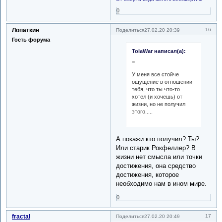
0
Лопаткин
16
Поделиться
27.02.20 20:39
Гость форума
TolaWar написал(а):
=
У меня все стойче
ощущение в отношении
тебя, что ты что-то
хотел (и хочешь) от
жизни, но не получил
этого.....
А покажи кто получил? Ты?
Или старик Рокфеллер? В
жизни нет смысла или точки
достижения, она средство
достижения, которое
необходимо нам в ином мире.
0
fractal
17
Поделиться
27.02.20 20:49