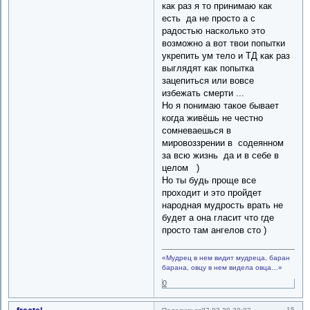
как раз я то принимаю как
есть да не просто а с
радостью насколько это
возможно а вот твои попытки
укрепить ум тело и ТД как раз
выглядят как попытка
зацепиться или вовсе
избежать смерти ...
Но я понимаю такое бывает
когда живёшь не честно
сомневаешься в
мировоззрении в содеянном
за всю жизнь да и в себе в
целом )
Но ты будь проще все
проходит и это пройдет
народная мудрость врать не
будет а она гласит что где
просто там ангелов сто )
«Мудрец в нем видит мудреца, баран
барана, овцу в нем видела овца…»
0
15