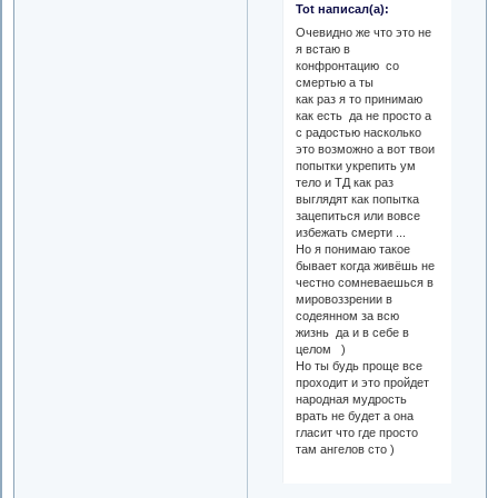
Tot написал(а):
Очевидно же что это не
я встаю в
конфронтацию со
смертью а ты
как раз я то принимаю
как есть да не просто а
с радостью насколько
это возможно а вот твои
попытки укрепить ум
тело и ТД как раз
выглядят как попытка
зацепиться или вовсе
избежать смерти ...
Но я понимаю такое
бывает когда живёшь не
честно сомневаешься в
мировоззрении в
содеянном за всю
жизнь да и в себе в
целом )
Но ты будь проще все
проходит и это пройдет
народная мудрость
врать не будет а она
гласит что где просто
там ангелов сто )