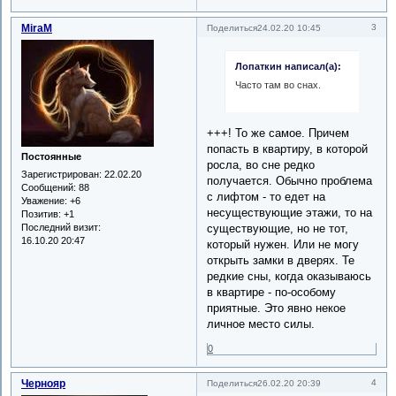
MiraM
3
Поделиться
24.02.20 10:45
Лопаткин написал(а):
Часто там во снах.
+++! То же самое. Причем
попасть в квартиру, в которой
Постоянные
росла, во сне редко
Зарегистрирован
: 22.02.20
получается. Обычно проблема
Сообщений:
88
с лифтом - то едет на
Уважение:
+6
несуществующие этажи, то на
Позитив:
+1
Последний визит:
существующие, но не тот,
16.10.20 20:47
который нужен. Или не могу
открыть замки в дверях. Те
редкие сны, когда оказываюсь
в квартире - по-особому
приятные. Это явно некое
личное место силы.
0
Чернояр
4
Поделиться
26.02.20 20:39