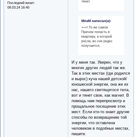
тянет.
Последний визит:
08.03.24 16:40
MiraM написал(а):
+++! То же самое.
Причем попасть в
квартиру, в которой
росла, во сне редко
получается.
И у меня так. Уверен, что у
многих других людей так же.
Так в этих местах (где родился
и вырос) куча нашей детской/
юношеской энергии, она же из
нас, нашего светящегося тела,
вот и тянет свое, как магнит. В
помощь нам перепросмотр и
прощальное посещение этих
мест. Если кто-то знает другие
способы по возвращению той
энергии, что оставлена
человеком в подобных местах,
пишите.