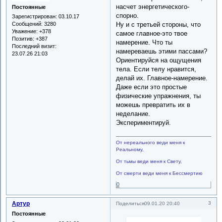
насчет энергетического-
Постоянные
спорно.
Зарегистрирован
: 03.10.17
Ну и с третьей стороны, что
Сообщений:
3280
Уважение:
+378
самое главное-это твое
Позитив:
+387
намерение. Что ты
Последний визит:
намереваешь этими пассами?
23.07.26 21:03
Ориентируйся на ощущения
тела. Если телу нравится,
делай их. Главное-намерение.
Даже если это простые
физические упражнения, ты
можешь превратить их в
неделание.
Экспериментируй.
От нереального веди меня к
Реальному,
От тьмы веди меня к Свету,
От смерти веди меня к Бессмертию
0
Артур
3
Поделиться
09.01.20 20:40
Постоянные