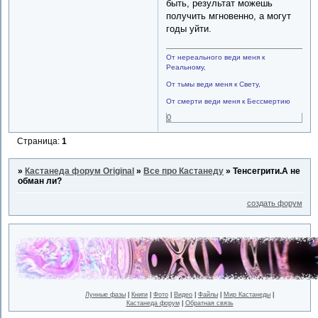
быть, результат можешь
получить мгновенно, а могут
годы уйти.
От нереального веди меня к
Реальному,
От тьмы веди меня к Свету,
От смерти веди меня к Бессмертию
0
Страница:
1
»
Кастанеда форум Original
»
Все про Кастанеду
»
Тенсегрити.А не
обман ли?
создать форум
Лунные фазы
|
Книги
|
Фото
|
Видео
|
Файлы
|
Мир Кастанеды
|
Кастанеда форум
|
Обратная связь