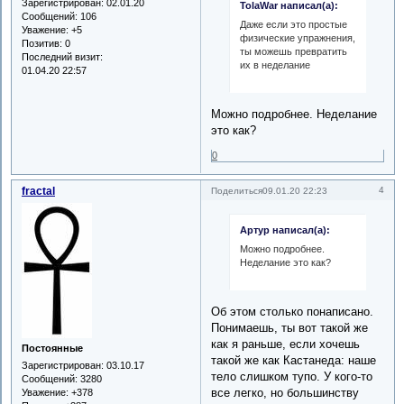
Зарегистрирован
: 02.01.20
TolaWar написал(а):
Сообщений:
106
Даже если это простые
Уважение:
+5
физические упражнения,
Позитив:
0
ты можешь превратить
Последний визит:
их в неделание
01.04.20 22:57
Можно подробнее. Неделание
это как?
0
fractal
4
Поделиться
09.01.20 22:23
Артур написал(а):
Можно подробнее.
Неделание это как?
Об этом столько понаписано.
Понимаешь, ты вот такой же
как я раньше, если хочешь
Постоянные
такой же как Кастанеда: наше
Зарегистрирован
: 03.10.17
тело слишком тупо. У кого-то
Сообщений:
3280
все легко, но большинству
Уважение:
+378