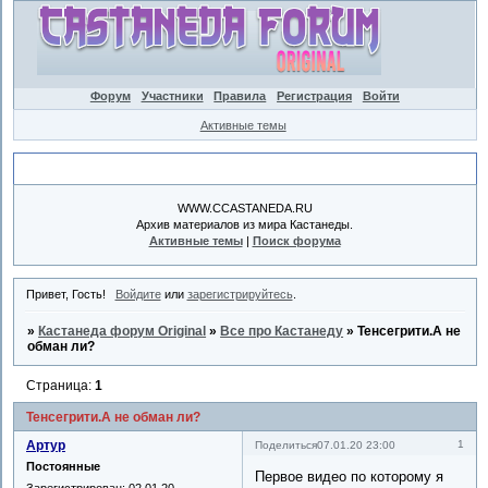
Форум
Участники
Правила
Регистрация
Войти
Активные темы
Объявление
WWW.CCASTANEDA.RU
Архив материалов из мира Кастанеды.
Активные темы
|
Поиск форума
Привет, Гость!
Войдите
или
зарегистрируйтесь
.
»
Кастанеда форум Original
»
Все про Кастанеду
»
Тенсегрити.А не
обман ли?
Страница:
1
Тенсегрити.А не обман ли?
Артур
1
Поделиться
07.01.20 23:00
Постоянные
Первое видео по которому я
Зарегистрирован
: 02.01.20