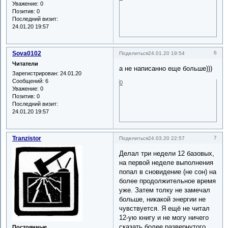
Уважение:
0
Позитив:
0
Последний визит:
24.01.20 19:57
Sova0102
6
Поделиться
24.01.20 19:54
Читатели
а не написанно еще больше)))
Зарегистрирован
: 24.01.20
Сообщений:
6
0
Уважение:
0
Позитив:
0
Последний визит:
24.01.20 19:57
Tranzistor
7
Поделиться
24.03.20 22:57
Делал три недели 12 базовых,
на первой неделе выполнения
попал в сновидение (не сон) на
более продолжительное время
уже. Затем толку не замечал
больше, никакой энергии не
чувствуется. Я ещё не читал
12-ую книгу и не могу ничего
сказать более развернутого.
Постоянные