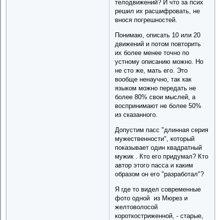
телодвижений? И что за псих
решил их расшифровать, не
внося погрешностей.
Понимаю, описать 10 или 20
движений и потом повторить
их более менее точно по
устному описанию можно. Но
не сто же, мать его. Это
вообще ненаучно, так как
языком можно передать не
более 80% свои мыслей, а
воспринимают не более 50%
из сказанного.
Допустим пасс "длинная серия
мужественности", который
показывает один квадратный
мужик . Кто его придумал? Кто
автор этого пасса и каким
образом он его "разработал"?
Я где то видел современные
фото одной из Мюрез и
желтоволосой
короткостриженной, - старые,