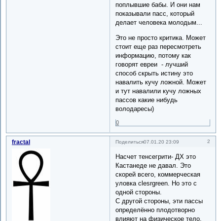
поплывшие бабы. И они нам
показывали пасс, который
делает человека молодым...
Это не просто критика. Может
стоит еще раз пересмотреть
информацию, потому как
говорят евреи - лучший
способ скрыть истину это
навалить кучу ложной. Может
и тут навалили кучу ложных
пассов какие нибудь
володаресы)
0
fractal
2
Поделиться
07.01.20 23:09
Насчет тенсегрити- ДХ это
Кастанеде не давал. Это
скорей всего, коммерческая
уловка clesrgreen. Но это с
одной стороны.
С другой стороны, эти пассы
определённо плодотворно
влияют на физическое тело,