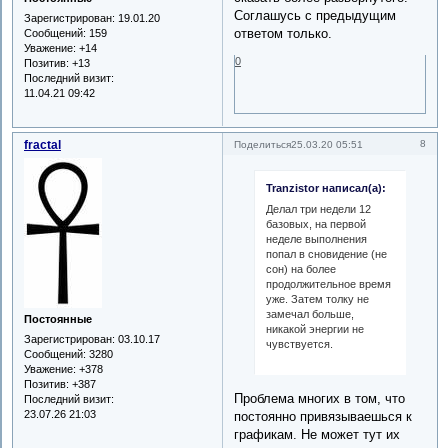
Соглашусь с предыдущим
Зарегистрирован
: 19.01.20
ответом только.
Сообщений:
159
Уважение:
+14
0
Позитив:
+13
Последний визит:
11.04.21 09:42
fractal
8
Поделиться
25.03.20 05:51
Tranzistor написал(а):
Делал три недели 12
базовых, на первой
неделе выполнения
попал в сновидение (не
сон) на более
продолжительное время
уже. Затем толку не
замечал больше,
Постоянные
никакой энергии не
Зарегистрирован
: 03.10.17
чувствуется.
Сообщений:
3280
Уважение:
+378
Позитив:
+387
Проблема многих в том, что
Последний визит:
23.07.26 21:03
постоянно привязываешься к
графикам. Не может тут их