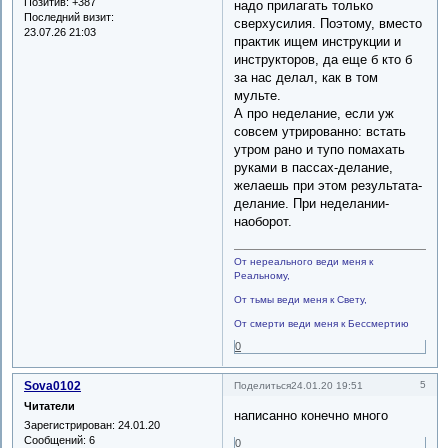
Позитив:
+387
надо прилагать только
Последний визит:
сверхусилия. Поэтому, вместо
23.07.26 21:03
практик ищем инструкции и
инструкторов, да еще б кто б
за нас делал, как в том
мульте.
А про неделание, если уж
совсем утрированно: встать
утром рано и тупо помахать
руками в пассах-делание,
желаешь при этом результата-
делание. При неделании-
наоборот.
От нереального веди меня к
Реальному,
От тьмы веди меня к Свету,
От смерти веди меня к Бессмертию
0
Sova0102
5
Поделиться
24.01.20 19:51
Читатели
написанно конечно много
Зарегистрирован
: 24.01.20
Сообщений:
6
0