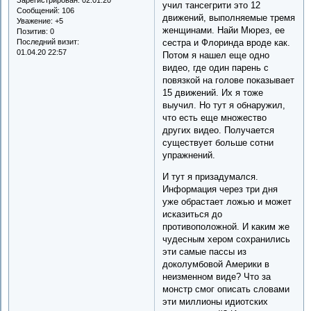
учил тансегрити это 12
Сообщений:
106
движений, выполняемые тремя
Уважение:
+5
женщинами. Найи Мюрез, ее
Позитив:
0
Последний визит:
сестра и Флоринда вроде как.
01.04.20 22:57
Потом я нашел еще одно
видео, где один парень с
повязкой на голове показывает
15 движений. Их я тоже
выучил. Но тут я обнаружил,
что есть еще множество
других видео. Получается
существует больше сотни
упражнений.
И тут я призадумался.
Информация через три дня
уже обрастает ложью и может
исказиться до
противоположной. И каким же
чудесным хером сохранились
эти самые пассы из
доколумбовой Америки в
неизменном виде? Что за
монстр смог описать словами
эти миллионы идиотских