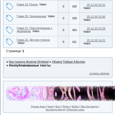
Глава 19. Рынок
Viator
25.12.20 23:31
0
425
Viator
Глава 20. Гвадалахара
Viator
25.12.20 23:30
0
329
Viator
Глава 21. Преследование с
25.12.20 23:28
0
453
двойником
Viator
Viator
Глава 22. Другая сторона
25.12.20 14:21
0
411
Viator
Viator
Страница:
1
»
Кастанеда форум Original
»
#Книги Тайши Абеляр
»
Неопубликованные тексты
создать форум
Лунные фазы
|
Книги
|
Фото
|
Видео
|
Файлы
|
Мир Кастанеды
|
Кастанеда форум
|
Обратная связь