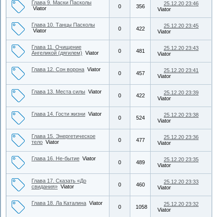
Глава 9. Маски Пасколы
25.12.20 23:46
0
356
Viator
Viator
Глава 10. Танцы Пасколы
25.12.20 23:45
0
422
Viator
Viator
Глава 11. Очищение
25.12.20 23:43
0
481
Ангеликой (дягилем)
Viator
Viator
Глава 12. Сон ворона
Viator
25.12.20 23:41
0
457
Viator
Глава 13. Места силы
Viator
25.12.20 23:39
0
422
Viator
Глава 14. Гости жизни
Viator
25.12.20 23:38
0
524
Viator
Глава 15. Энергетическое
25.12.20 23:36
0
477
тело
Viator
Viator
Глава 16. Не-бытие
Viator
25.12.20 23:35
0
489
Viator
Глава 17. Сказать «До
25.12.20 23:33
0
460
свидания»
Viator
Viator
Глава 18. Ла Каталина
Viator
25.12.20 23:32
0
1058
Viator