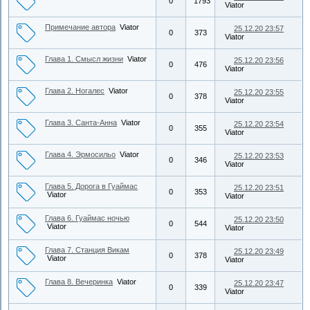
0
1793
Viator
Примечание автора
Viator
25.12.20 23:57
0
373
Viator
Глава 1. Смысл жизни
Viator
25.12.20 23:56
0
476
Viator
Глава 2. Ногалес
Viator
25.12.20 23:55
0
378
Viator
Глава 3. Санта-Анна
Viator
25.12.20 23:54
0
355
Viator
Глава 4. Эрмосильо
Viator
25.12.20 23:53
0
346
Viator
Глава 5. Дорога в Гуаймас
25.12.20 23:51
0
353
Viator
Viator
Глава 6. Гуаймас ночью
25.12.20 23:50
0
544
Viator
Viator
Глава 7. Станция Викам
25.12.20 23:49
0
378
Viator
Viator
Глава 8. Вечеринка
Viator
25.12.20 23:47
0
339
Viator