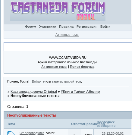
Форум
Участники
Правила
Регистрация
Войти
Активные темы
Объявление
WWW.CCASTANEDA.RU
Архив материалов из мира Кастанеды.
Активные темы
|
Поиск форума
Привет, Гость!
Войдите
или
зарегистрируйтесь
.
»
Кастанеда форум Original
»
#Книги Тайши Абеляр
»
Неопубликованные тексты
Страница:
1
Неопубликованные тексты
Последнее
Тема
Ответов
Просмотров
сообщение
От переводчика
Viator
26.12.20 00:02