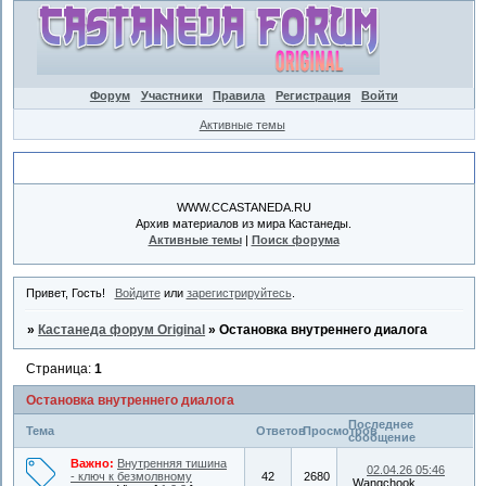
Форум
Участники
Правила
Регистрация
Войти
Активные темы
Объявление
WWW.CCASTANEDA.RU
Архив материалов из мира Кастанеды.
Активные темы
|
Поиск форума
Привет, Гость!
Войдите
или
зарегистрируйтесь
.
»
Кастанеда форум Original
»
Остановка внутреннего диалога
Страница:
1
Остановка внутреннего диалога
Последнее
Тема
Ответов
Просмотров
сообщение
Важно:
Внутренняя тишина
02.04.26 05:46
- ключ к безмолвному
42
2680
Wangchook