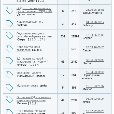
знанию
Viator
[
1
2
3
]
ОВД - это не то, что о нем
25.06.26 18:51
думают и пишут. ОВД и ЧФ.
6
615
Донья Хуанита
Дуля с маком
Нашел ещё кое-чего
04.06.26 18:12
3
242
Vedmag
Sobricty
Овд - ваши методы и
12.04.26 14:05
способы найденые на пути
539
22594
Секрет
Секрет
[
1
2
3
…
27
]
Ядро внутреннего
28.03.26 00:20
7
570
безмолвия
Сонный
Секрет
ВД паразит, который
30.06.23 20:30
утаскивает на глубину :)
66
2442
Оксана
exorcist
[
1
2
3
4
]
15.04.23 11:33
Молчание - Золото
12
684
Нормальный
Нормальный человек
человек
Музыка в голове
spider
15.01.23 21:37
5
393
Микроб
Остановка ВД и остановка
01.09.22 08:24
мира - не одно и то же
47
2399
olmek
Велена
[
1
2
3
]
Что я говорю, когда не
16.07.22 00:23
13
699
говорю
Дуля с маком