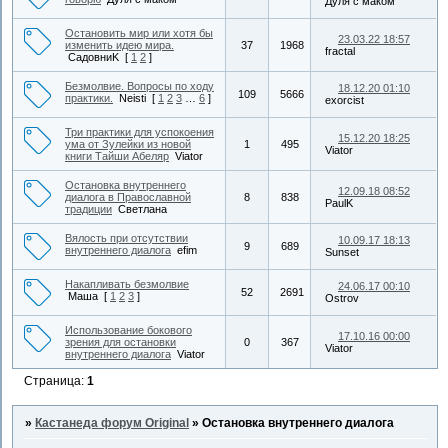
Дуля с маком
Остановить мир или хотя бы
23.03.22 18:57
изменить идею мира.
37
1968
fractal
СадовниK
[
1
2
]
Безмолвие. Вопросы по ходу
18.12.20 01:10
109
5666
практики.
Neisti
[
1
2
3
…
6
]
exorcist
Три практики для успокоения
15.12.20 18:25
ума от Зулейки из новой
1
495
Viator
книги Тайши Абеляр
Viator
Остановка внутреннего
12.09.18 08:52
диалога в Православной
8
838
PaulK
традиции
Светлана
Вялость при отсутствии
10.09.17 18:13
9
689
внутреннего диалога
efim
Sunset
Накапливать безмолвие
24.06.17 00:10
52
2691
Маша
[
1
2
3
]
Ostrov
Использование бокового
17.10.16 00:00
зрения для остановки
0
367
Viator
внутреннего диалога
Viator
Страница:
1
»
Кастанеда форум Original
»
Остановка внутреннего диалога