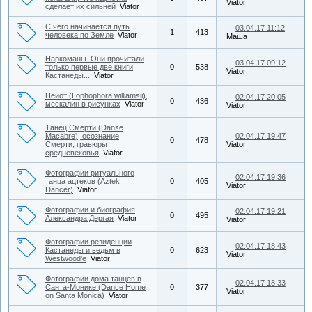
Viator
сделает их сильней
Viator
С чего начинается путь
03.04.17 11:12
1
413
человека по Земле
Viator
Маша
Наркоманы. Они прочитали
03.04.17 09:12
только первые две книги
0
538
Viator
Кастанеды...
Viator
Пейот (Lophophora williamsii),
02.04.17 20:05
0
436
мескалин в рисунках
Viator
Viator
Танец Смерти (Danse
Macabre), осознание
02.04.17 19:47
0
478
Смерти, гравюры
Viator
средневековья
Viator
Фотографии ритуального
02.04.17 19:36
танца ацтеков (Aztek
0
405
Viator
Dancer)
Viator
Фотографии и биография
02.04.17 19:21
0
495
Александра Дергая
Viator
Viator
Фотографии резиденции
02.04.17 18:43
Кастанеды и ведьм в
0
623
Viator
Westwood'е
Viator
Фотографии дома танцев в
02.04.17 18:33
Санта-Монике (Dance Home
0
377
Viator
on Santa Monica)
Viator