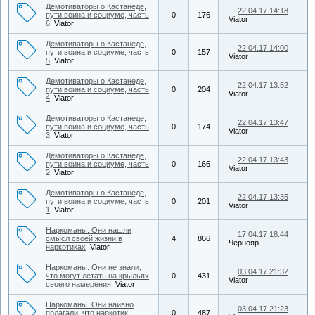
Демотиваторы о Кастанеде,
22.04.17 14:18
пути воина и социуме, часть
0
176
Viator
6
Viator
Демотиваторы о Кастанеде,
22.04.17 14:00
пути воина и социуме, часть
0
157
Viator
5
Viator
Демотиваторы о Кастанеде,
22.04.17 13:52
пути воина и социуме, часть
0
204
Viator
4
Viator
Демотиваторы о Кастанеде,
22.04.17 13:47
пути воина и социуме, часть
0
174
Viator
3
Viator
Демотиваторы о Кастанеде,
22.04.17 13:43
пути воина и социуме, часть
0
166
Viator
2
Viator
Демотиваторы о Кастанеде,
22.04.17 13:35
пути воина и социуме, часть
0
201
Viator
1
Viator
Наркоманы. Они нашли
17.04.17 18:44
смысл своей жизни в
4
866
Чернояр
наркотиках
Viator
Наркоманы. Они не знали,
03.04.17 21:32
что могут летать на крыльях
0
431
Viator
своего намерения
Viator
Наркоманы. Они наивно
03.04.17 21:23
полагали, что наркотик
0
487