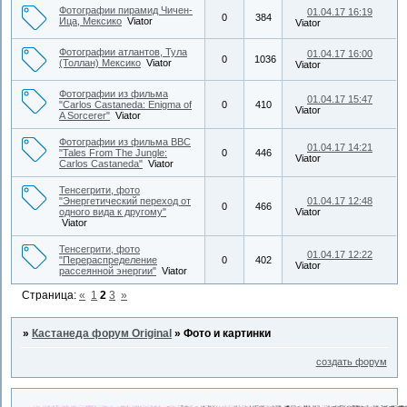
Фотографии пирамид Чичен-
01.04.17 16:19
0
384
Ица, Мексико
Viator
Viator
Фотографии атлантов, Тула
01.04.17 16:00
0
1036
(Толлан) Мексико
Viator
Viator
Фотографии из фильма
01.04.17 15:47
"Carlos Castaneda: Enigma of
0
410
Viator
A Sorcerer"
Viator
Фотографии из фильма BBC
01.04.17 14:21
"Tales From The Jungle:
0
446
Viator
Carlos Castaneda"
Viator
Тенсегрити, фото
"Энергетический переход от
01.04.17 12:48
0
466
одного вида к другому"
Viator
Viator
Тенсегрити, фото
01.04.17 12:22
"Перераспределение
0
402
Viator
рассеянной энергии"
Viator
Страница:
«
1
2
3
»
»
Кастанеда форум Original
»
Фото и картинки
создать форум