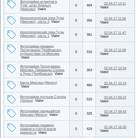
Фотографии атлантов в
02.04.17 13:11
Туле, штат Идальго
0
404
Viator
(Мексика)
Viator
Археологическая зона Тулы
02.04.17 11:56
0
356
(Мексико), часть 2
Viator
Viator
Археологическая зона Тулы
02.04.17 11:47
0
361
(Мексико), часть 1
Viator
Viator
Фотографии пирамид
Теотиуакана (Teotihuacan),
02.04.17 11:09
0
316
путешествие по Мексике
Viator
Viator
Фотографии Теотиуакана,
02.04.17 10:34
Мексика. Пирамиды Солнца
0
363
Viator
и Луны (Teotihuacan)
Viator
Карта Мексики (Mexico)
02.04.17 10:19
0
466
Viator
Viator
Фотографии пустыни Сонора
02.04.17 09:15
0
525
(Sonora)
Viator
Viator
Фотографии ландшафтов
02.04.17 08:43
0
325
Мексики (Mexico)
Viator
Viator
Фотографии пирамид,
01.04.17 16:30
храмов и статуй магов
0
429
Viator
древности
Viator