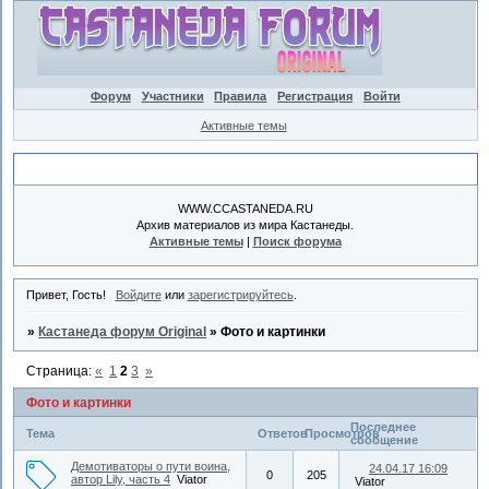
Форум
Участники
Правила
Регистрация
Войти
Активные темы
Объявление
WWW.CCASTANEDA.RU
Архив материалов из мира Кастанеды.
Активные темы
|
Поиск форума
Привет, Гость!
Войдите
или
зарегистрируйтесь
.
»
Кастанеда форум Original
»
Фото и картинки
Страница:
«
1
2
3
»
Фото и картинки
Последнее
Тема
Ответов
Просмотров
сообщение
Демотиваторы о пути воина,
24.04.17 16:09
0
205
автор Lily, часть 4
Viator
Viator