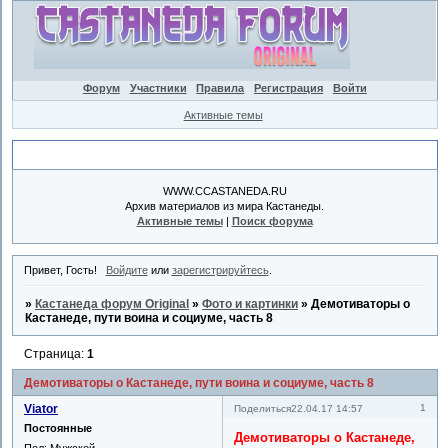
Форум
Участники
Правила
Регистрация
Войти
Активные темы
Объявление
WWW.CCASTANEDA.RU
Архив материалов из мира Кастанеды.
Активные темы
|
Поиск форума
Привет, Гость!
Войдите
или
зарегистрируйтесь
.
»
Кастанеда форум Original
»
Фото и картинки
»
Демотиваторы о
Кастанеде, пути воина и социуме, часть 8
Страница:
1
Демотиваторы о Кастанеде, пути воина и социуме, часть 8
Viator
1
Поделиться
22.04.17 14:57
Постоянные
Демотиваторы о Кастанеде,
Пол:
Мужской