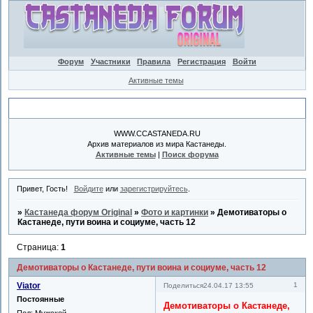
Форум
Участники
Правила
Регистрация
Войти
Активные темы
Объявление
WWW.CCASTANEDA.RU
Архив материалов из мира Кастанеды.
Активные темы
|
Поиск форума
Привет, Гость!
Войдите
или
зарегистрируйтесь
.
»
Кастанеда форум Original
»
Фото и картинки
»
Демотиваторы о
Кастанеде, пути воина и социуме, часть 12
Страница:
1
Демотиваторы о Кастанеде, пути воина и социуме, часть 12
Viator
1
Поделиться
24.04.17 13:55
Постоянные
Демотиваторы о Кастанеде,
Пол:
Мужской