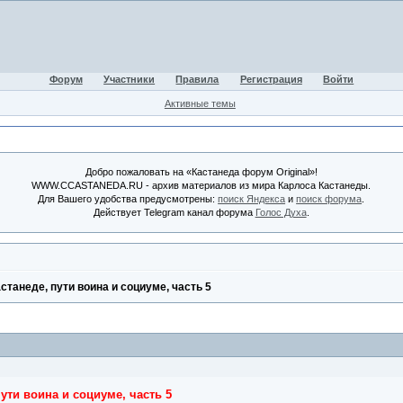
Форум
Участники
Правила
Регистрация
Войти
Активные темы
Добро пожаловать на «Кастанеда форум Original»!
WWW.CCASTANEDA.RU - архив материалов из мира Карлоса Кастанеды.
Для Вашего удобства предусмотрены:
поиск Яндекса
и
поиск форума
.
Действует Telegram канал форума
Голос Духа
.
танеде, пути воина и социуме, часть 5
ути воина и социуме, часть 5