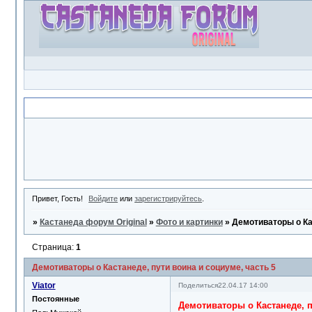
Объявление
Привет, Гость!
Войдите
или
зарегистрируйтесь
.
»
Кастанеда форум Original
»
Фото и картинки
»
Демотиваторы о Кас
Страница:
1
Демотиваторы о Кастанеде, пути воина и социуме, часть 5
Viator
Поделиться
22.04.17 14:00
Постоянные
Демотиваторы о Кастанеде, п