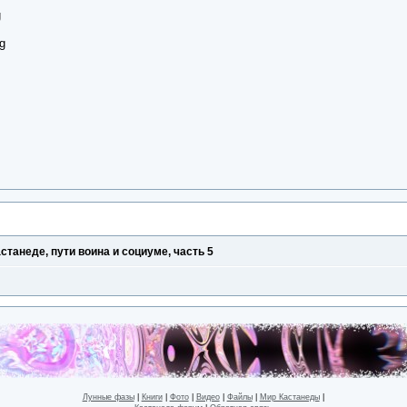
танеде, пути воина и социуме, часть 5
Лунные фазы
|
Книги
|
Фото
|
Видео
|
Файлы
|
Мир Кастанеды
|