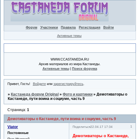
Форум
Участники
Правила
Регистрация
Войти
Активные темы
Объявление
WWW.CCASTANEDA.RU
Архив материалов из мира Кастанеды.
Активные темы
|
Поиск форума
Привет, Гость!
Войдите
или
зарегистрируйтесь
.
»
Кастанеда форум Original
»
Фото и картинки
»
Демотиваторы о
Кастанеде, пути воина и социуме, часть 9
Страница:
1
Демотиваторы о Кастанеде, пути воина и социуме, часть 9
Viator
1
Поделиться
22.04.17 17:34
Постоянные
Демотиваторы о Кастанеде,
Пол:
Мужской