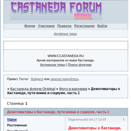
Форум
Участники
Правила
Регистрация
Войти
Активные темы
Объявление
WWW.CCASTANEDA.RU
Архив материалов из мира Кастанеды.
Активные темы
|
Поиск форума
Привет, Гость!
Войдите
или
зарегистрируйтесь
.
»
Кастанеда форум Original
»
Фото и картинки
»
Демотиваторы о
Кастанеде, пути воина и социуме, часть 1
Страница:
1
Демотиваторы о Кастанеде, пути воина и социуме, часть 1
Viator
1
Поделиться
22.04.17 13:35
Постоянные
Демотиваторы о Кастанеде,
Пол:
Мужской