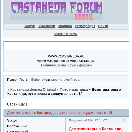
Форум
Участники
Правила
Регистрация
Войти
Активные темы
Объявление
WWW.CCASTANEDA.RU
Архив материалов из мира Кастанеды.
Активные темы
|
Поиск форума
Привет, Гость!
Войдите
или
зарегистрируйтесь
.
»
Кастанеда форум Original
»
Фото и картинки
»
Демотиваторы о
Кастанеде, пути воина и социуме, часть 14
Страница:
1
Демотиваторы о Кастанеде, пути воина и социуме, часть 14
Viator
1
Поделиться
24.04.17 14:07
Постоянные
Демотиваторы о Кастанеде,
Пол:
Мужской