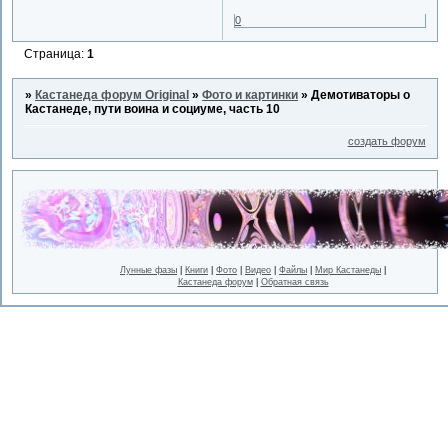
0
Страница:
1
»
Кастанеда форум Original
»
Фото и картинки
»
Демотиваторы о
Кастанеде, пути воина и социуме, часть 10
создать форум
Лунные фазы
|
Книги
|
Фото
|
Видео
|
Файлы
|
Мир Кастанеды
|
Кастанеда форум
|
Обратная связь