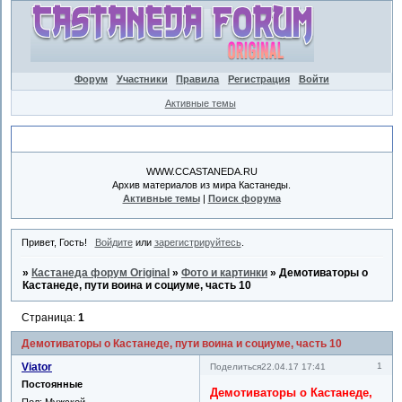
Форум
Участники
Правила
Регистрация
Войти
Активные темы
Объявление
WWW.CCASTANEDA.RU
Архив материалов из мира Кастанеды.
Активные темы
|
Поиск форума
Привет, Гость!
Войдите
или
зарегистрируйтесь
.
»
Кастанеда форум Original
»
Фото и картинки
»
Демотиваторы о
Кастанеде, пути воина и социуме, часть 10
Страница:
1
Демотиваторы о Кастанеде, пути воина и социуме, часть 10
Viator
1
Поделиться
22.04.17 17:41
Постоянные
Демотиваторы о Кастанеде,
Пол:
Мужской