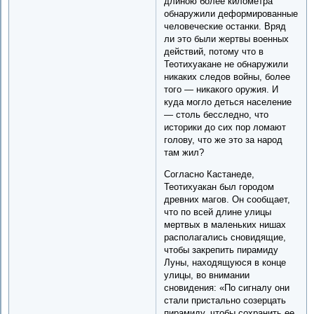
длиною более километра
обнаружили деформированные
человеческие останки. Вряд
ли это были жертвы военных
действий, потому что в
Теотихуакане не обнаружили
никаких следов войны, более
того — никакого оружия. И
куда могло деться население
— столь бесследно, что
историки до сих пор ломают
голову, что же это за народ
там жил?
Согласно Кастанеде,
Теотихуакан был городом
древних ма­гов. Он сообщает,
что по всей длине улицы
мертвых в малень­ких нишах
располагались сновидящие,
чтобы закрепить пира­миду
Луны, находящуюся в конце
улицы, во внимании
сновидения: «По сигналу они
стали пристально созерцать
пирамиду, что­бы сохранить ее