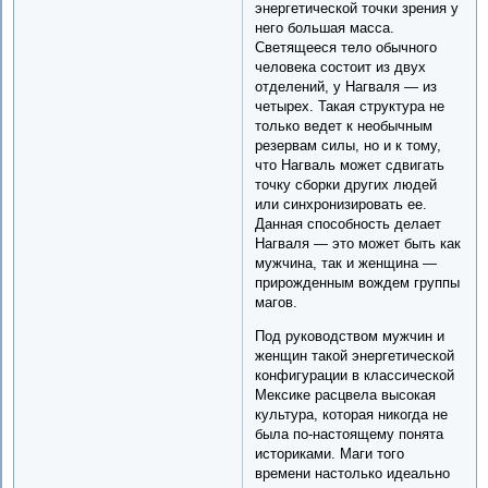
энергетической точки зрения у
него большая масса.
Светящееся тело обычного
человека состоит из двух
отделений, у Нагваля — из
четырех. Такая структура не
только ведет к необычным
резервам силы, но и к тому,
что Нагваль может сдвигать
точку сборки других людей
или синхронизировать ее.
Данная способность делает
Нагваля — это может быть как
мужчина, так и женщина —
прирожденным вождем группы
магов.
Под руководством мужчин и
женщин такой энергетической
конфигурации в классической
Мексике расцвела высокая
культура, которая никогда не
была по-настоящему понята
историками. Маги того
времени настолько идеально