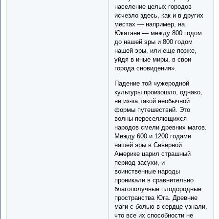
население целых городов
исчезло здесь, как и в других
местах — например, на
Юкатане — между 800 годом
до нашей эры и 800 годом
нашей эры, или еще позже,
уйдя в иные миры, в свои
города сновидения».
Падение той чужеродной
культуры произошло, однако,
не из-за такой необычной
формы путешествий. Это
волны переселяющихся
народов смели древних магов.
Между 600 и 1200 годами
нашей эры в Северной
Америке царил страшный
период засухи, и
воинственные народы
проникали в сравнительно
благополучные плодородные
пространства Юга. Древние
маги с болью в сердце узнали,
что все их способности не