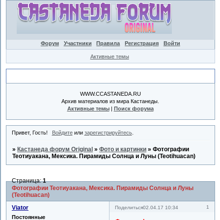
Форум
Участники
Правила
Регистрация
Войти
Активные темы
Объявление
WWW.CCASTANEDA.RU
Архив материалов из мира Кастанеды.
Активные темы
|
Поиск форума
Привет, Гость!
Войдите
или
зарегистрируйтесь
.
»
Кастанеда форум Original
»
Фото и картинки
»
Фотографии
Теотиуакана, Мексика. Пирамиды Солнца и Луны (Teotihuacan)
Страница:
1
Фотографии Теотиуакана, Мексика. Пирамиды Солнца и Луны
(Teotihuacan)
Viator
1
Поделиться
02.04.17 10:34
Постоянные