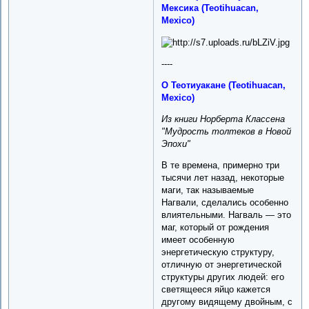
Мексика (Teotihuacan,
Mexico)
----
О Теотиуакане (Teotihuacan,
Mexico)
Из книги Норберта Классена
"Мудрость толтеков в Новой
Эпохи"
В те времена, примерно три
тысячи лет назад, некоторые
маги, так называемые
Нагвали, сделались особенно
влиятельными. Нагваль — это
маг, который от рождения
имеет особенную
энергетическую структуру,
отличную от энергетической
структуры других людей: его
светящееся яйцо кажется
другому видящему двойным, с