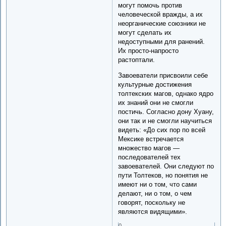
могут по­мочь против
человеческой вражды, а их
неорганические союзники не
могут сделать их
недоступными для ранений.
Их просто-напросто
растоптали.
Завоеватели присвоили себе
культурные достижения
толтекских магов, однако ядро
их знаний они не смогли
постичь. Согласно дону Хуану,
они так и не смогли научиться
видеть: «До сих пор по всей
Мексике встречается
множество магов —
последователей тех
завоевателей. Они следуют по
пути Толтеков, но понятия не
имеют ни о том, что сами
делают, ни о том, о чем
говорят, поскольку не
являются видящими».
0