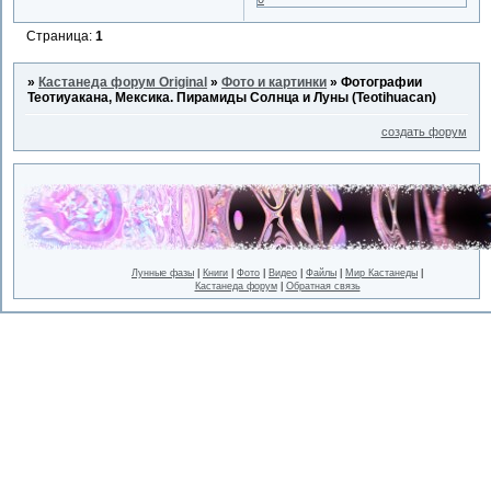
Страница:
1
»
Кастанеда форум Original
»
Фото и картинки
»
Фотографии
Теотиуакана, Мексика. Пирамиды Солнца и Луны (Teotihuacan)
создать форум
Лунные фазы
|
Книги
|
Фото
|
Видео
|
Файлы
|
Мир Кастанеды
|
Кастанеда форум
|
Обратная связь