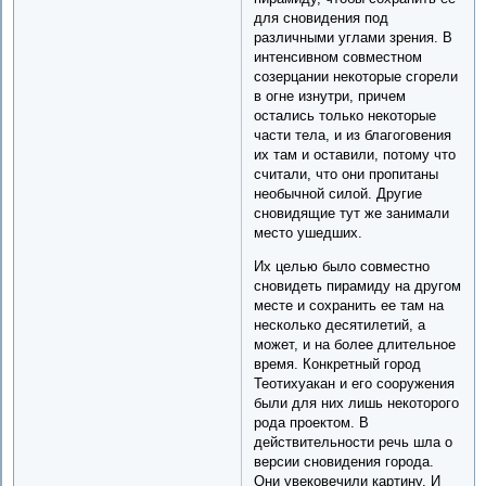
для сновидения под
различными углами зрения. В
интенсивном совместном
созерцании некоторые сгорели
в огне изнутри, причем
остались только некоторые
части тела, и из благоговения
их там и оставили, потому что
считали, что они пропитаны
необычной силой. Другие
сновидящие тут же занимали
место ушедших.
Их целью было совместно
сновидеть пирамиду на другом
месте и сохранить ее там на
несколько десятилетий, а
может, и на более длительное
время. Конкретный город
Теотихуакан и его сооружения
были для них лишь некоторого
рода проектом. В
действительности речь шла о
версии сновидения города.
Они увековечили картину. И