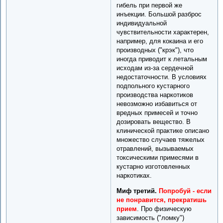
гибель при первой же
инъекции. Большой разброс
индивидуальной
чувствительности характерен,
например, для кокаина и его
производных ("крэк"), что
иногда приводит к летальным
исходам из-за сердечной
недостаточности. В условиях
подпольного кустарного
производства наркотиков
невозможно избавиться от
вредных примесей и точно
дозировать вещество. В
клинической практике описано
множество случаев тяжелых
отравлений, вызываемых
токсическими примесями в
кустарно изготовленных
наркотиках.
Миф третий.
Попробуй - если
не понравится, прекратишь
прием
. Про физическую
зависимость ("ломку")