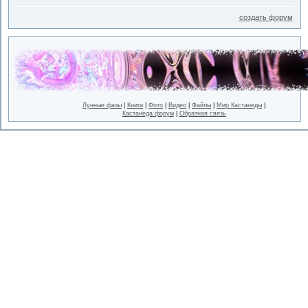
создать форум
Лунные фазы
|
Книги
|
Фото
|
Видео
|
Файлы
|
Мир Кастанеды
|
Кастанеда форум
|
Обратная связь