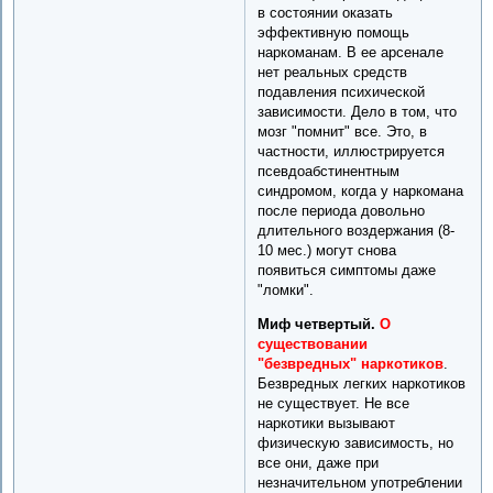
в состоянии оказать
эффективную помощь
наркоманам. В ее арсенале
нет реальных средств
подавления психической
зависимости. Дело в том, что
мозг "помнит" все. Это, в
частности, иллюстрируется
псевдоабстинентным
синдромом, когда у наркомана
после периода довольно
длительного воздержания (8-
10 мес.) могут снова
появиться симптомы даже
"ломки".
Миф четвертый.
О
существовании
"безвредных" наркотиков
.
Безвредных легких наркотиков
не существует. Не все
наркотики вызывают
физическую зависимость, но
все они, даже при
незначительном употреблении