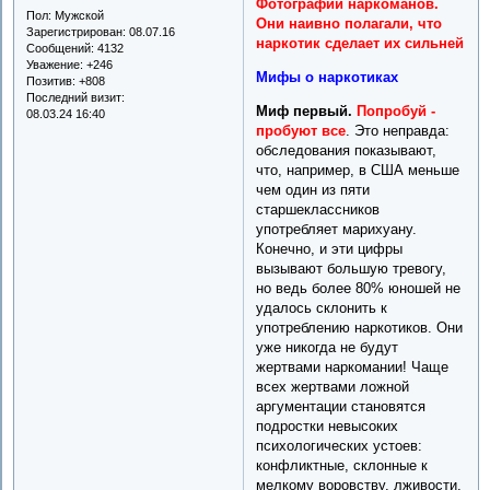
Фотографии наркоманов.
Пол:
Мужской
Они наивно полагали, что
Зарегистрирован
: 08.07.16
наркотик сделает их сильней
Сообщений:
4132
Уважение:
+246
Мифы о наркотиках
Позитив:
+808
Последний визит:
Миф первый.
Попробуй -
08.03.24 16:40
пробуют все
. Это неправда:
обследования показывают,
что, например, в США меньше
чем один из пяти
старшеклассников
употребляет марихуану.
Конечно, и эти цифры
вызывают большую тревогу,
но ведь более 80% юношей не
удалось склонить к
употреблению наркотиков. Они
уже никогда не будут
жертвами наркомании! Чаще
всех жертвами ложной
аргументации становятся
подростки невысоких
психологических устоев:
конфликтные, склонные к
мелкому воровству, лживости,