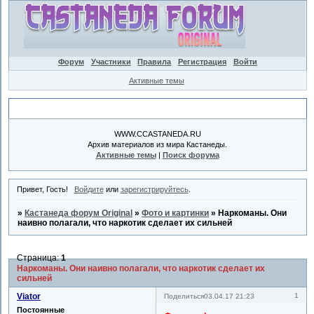
Форум
Участники
Правила
Регистрация
Войти
Активные темы
Объявление
WWW.CCASTANEDA.RU
Архив материалов из мира Кастанеды.
Активные темы
|
Поиск форума
Привет, Гость!
Войдите
или
зарегистрируйтесь
.
»
Кастанеда форум Original
»
Фото и картинки
»
Наркоманы. Они
наивно полагали, что наркотик сделает их сильней
Страница:
1
Наркоманы. Они наивно полагали, что наркотик сделает их
сильней
Viator
1
Поделиться
03.04.17 21:23
Постоянные