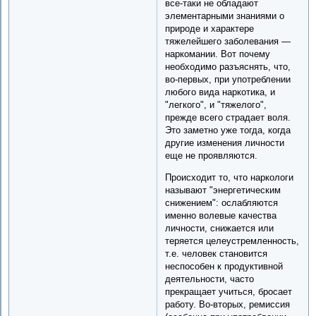
все-таки не обладают
элементарными знаниями о
природе и характере
тяжелейшего заболевания —
наркомании. Вот почему
необходимо разъяснять, что,
во-первых, при употреблении
любого вида наркотика, и
"легкого", и "тяжелого",
прежде всего страдает воля.
Это заметно уже тогда, когда
другие изменения личности
еще не проявляются.
Происходит то, что наркологи
называют "энергетическим
снижением": ослабляются
именно волевые качества
личности, снижается или
теряется целеустремленность,
т.е. человек становится
неспособен к продуктивной
деятельности, часто
прекращает учиться, бросает
работу. Во-вторых, ремиссия