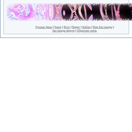
Лунные фазы
|
Книги
|
Фото
|
Видео
|
Файлы
|
Мир Кастанеды
|
Кастанеда форум
|
Обратная связь