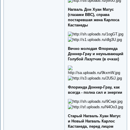
Нагваль Дон Хуан Матус
(глазами BBC), справа
постаревшая жена Карлоса
Кастанеды
Вечно молодая Флоринда
Доннер-Грау и неунывающий
Голубой Лазутчик (в очках)
Флоринда Доннер-Грау, как
всегда - полна сил и энергии
Старый Нагваль Хуан Матус
и Новый Нагваль Карлос
Кастанеда, перед лицом