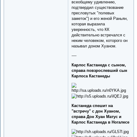
всеобщему удивлению,
подтвердил существование
пресловутых "полевых
заметок") и его женой Раньян,
которая выразила
уверенность, что КК
действительно встречался с
неким человеком, которого он
называл доном Хуаном.
----
Карлос Кастанеда с сыном,
справа повзрослевший сын
Карлоса Кастанеды
Кастанеда спешит на
"встречу" с дон Хуаном,
справа Дон Хуан Матус и
Карлос Кастанеда в Ногалесе