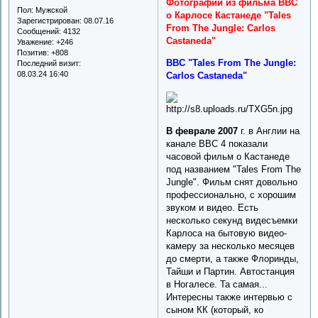
Фотографии из фильма BBC
Пол:
Мужской
о Карлосе Кастанеде "Tales
Зарегистрирован
: 08.07.16
From The Jungle: Carlos
Сообщений:
4132
Castaneda"
Уважение:
+246
Позитив:
+808
BBC "Tales From The Jungle:
Последний визит:
08.03.24 16:40
Carlos Castaneda"
В феврале 2007
г. в Англии на
канале BBC 4 показали
часовой фильм о Кастанеде
под названием "Tales From The
Jungle". Фильм снят довольно
профессионально, с хорошим
звуком и видео. Есть
несколько секунд видесъемки
Карлоса на бытовую видео-
камеру за несколько месяцев
до смерти, а также Флоринды,
Тайши и Партин. Автостанция
в Ногалесе. Та самая...
Интересны также интервью с
сыном КК (который, ко