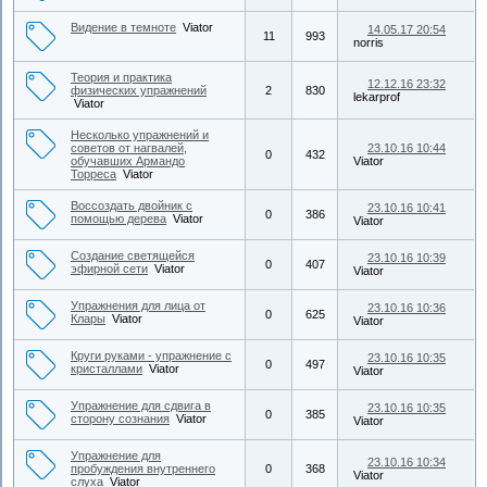
Видение в темноте
Viator
14.05.17 20:54
11
993
norris
Теория и практика
12.12.16 23:32
физических упражнений
2
830
lekarprof
Viator
Несколько упражнений и
советов от нагвалей,
23.10.16 10:44
0
432
обучавших Армандо
Viator
Торреса
Viator
Воссоздать двойник с
23.10.16 10:41
0
386
помощью дерева
Viator
Viator
Создание светящейся
23.10.16 10:39
0
407
эфирной сети
Viator
Viator
Упражнения для лица от
23.10.16 10:36
0
625
Клары
Viator
Viator
Круги руками - упражнение с
23.10.16 10:35
0
497
кристаллами
Viator
Viator
Упражнение для сдвига в
23.10.16 10:35
0
385
сторону сознания
Viator
Viator
Упражнение для
23.10.16 10:34
пробуждения внутреннего
0
368
Viator
слуха
Viator