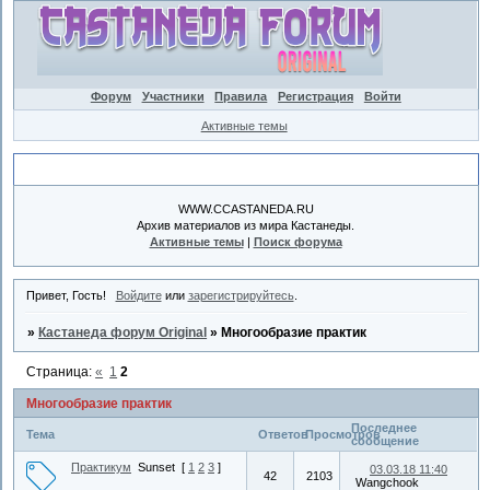
Форум
Участники
Правила
Регистрация
Войти
Активные темы
Объявление
WWW.CCASTANEDA.RU
Архив материалов из мира Кастанеды.
Активные темы
|
Поиск форума
Привет, Гость!
Войдите
или
зарегистрируйтесь
.
»
Кастанеда форум Original
»
Многообразие практик
Страница:
«
1
2
Многообразие практик
Последнее
Тема
Ответов
Просмотров
сообщение
Практикум
Sunset
[
1
2
3
]
03.03.18 11:40
42
2103
Wangchook