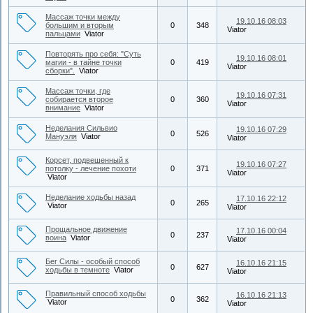
Массаж точки между
19.10.16 08:03
большим и вторым
0
348
Viator
пальцами
Viator
Повторять про себя: "Суть
19.10.16 08:01
магии - в тайне точки
0
419
Viator
сборки".
Viator
Массаж точки, где
19.10.16 07:31
собирается второе
0
360
Viator
внимание
Viator
Неделания Сильвио
19.10.16 07:29
0
526
Мануэля
Viator
Viator
Корсет, подвешенный к
19.10.16 07:27
потолку - лечение похоти
0
371
Viator
Viator
Неделание ходьбы назад
17.10.16 22:12
0
265
Viator
Viator
Прощальное движение
17.10.16 00:04
0
237
воина
Viator
Viator
Бег Силы - особый способ
16.10.16 21:15
0
627
ходьбы в темноте
Viator
Viator
Правильный способ ходьбы
16.10.16 21:13
0
362
Viator
Viator