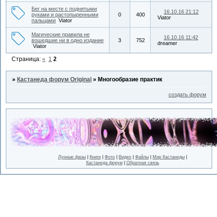
Бег на месте с поднятыми
16.10.16 21:12
руками и растопыренными
0
400
Viator
пальцами
Viator
Магические правила не
16.10.16 11:42
вошедшие ни в одно издание
3
752
dreamer
Viator
Страница:
«
1
2
»
Кастанеда форум Original
»
Многообразие практик
создать форум
Лунные фазы
|
Книги
|
Фото
|
Видео
|
Файлы
|
Мир Кастанеды
|
Кастанеда форум
|
Обратная связь