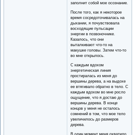
заполнит собой мое осознание.
После того, как я некоторое
время сосредоточивалась на
дыхании, я почувствовала
восходящие пульсации
энергии в позвоночнике.
Казалось, что они
выталкивают что-то на
макушке головы. Затем что-то
во мне открылось.
С каждым вдохом
энергетическая линия
простиралась из меня до
вершины дерева, а на выдохе
ее втягивало обратно в тело. С
каждым вдохом во мне росло
ощущение, что я достаю до
вершины дерева. В конце
концов у меня не осталось
сомнений в том, что мое тело
увеличилось до размеров
дерева.
В один момент меня охватило