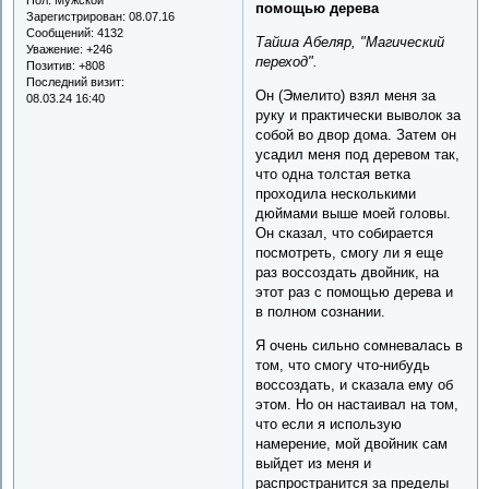
помощью дерева
Зарегистрирован
: 08.07.16
Сообщений:
4132
Тайша Абеляр, "Магический
Уважение:
+246
переход".
Позитив:
+808
Последний визит:
Он (Эмелито) взял меня за
08.03.24 16:40
руку и практически выволок за
собой во двор дома. Затем он
усадил меня под деревом так,
что одна толстая ветка
проходила несколькими
дюймами выше моей головы.
Он сказал, что собирается
посмотреть, смогу ли я еще
раз воссоздать двойник, на
этот раз с помощью дерева и
в полном сознании.
Я очень сильно сомневалась в
том, что смогу что-нибудь
воссоздать, и сказала ему об
этом. Но он настаивал на том,
что если я использую
намерение, мой двойник сам
выйдет из меня и
распространится за пределы