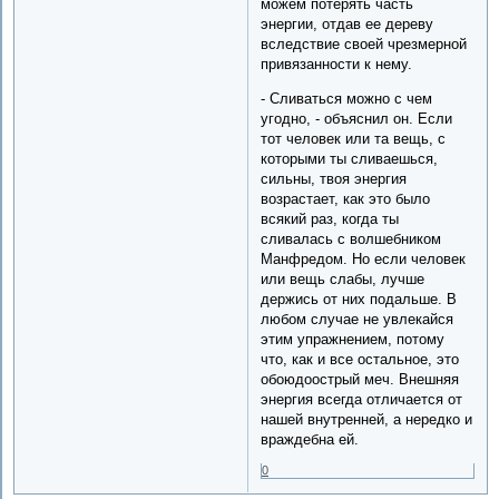
можем потерять часть
энергии, отдав ее дереву
вследствие своей чрезмерной
привязанности к нему.
- Сливаться можно с чем
угодно, - объяснил он. Если
тот человек или та вещь, с
которыми ты сливаешься,
сильны, твоя энергия
возрастает, как это было
всякий раз, когда ты
сливалась с волшебником
Манфредом. Но если человек
или вещь слабы, лучше
держись от них подальше. В
любом случае не увлекайся
этим упражнением, потому
что, как и все остальное, это
обоюдоострый меч. Внешняя
энергия всегда отличается от
нашей внутренней, а нередко и
враждебна ей.
0