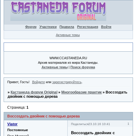
Форум
Участники
Правила
Регистрация
Войти
Активные темы
Объявление
WWW.CCASTANEDA.RU
Архив материалов из мира Кастанеды.
Активные темы
|
Поиск форума
Привет, Гость!
Войдите
или
зарегистрируйтесь
.
»
Кастанеда форум Original
»
Многообразие практик
»
Воссоздать
двойник с помощью дерева
Страница:
1
Воссоздать двойник с помощью дерева
Viator
1
Поделиться
23.10.16 10:41
Постоянные
Воссоздать двойник с
Пол:
Мужской