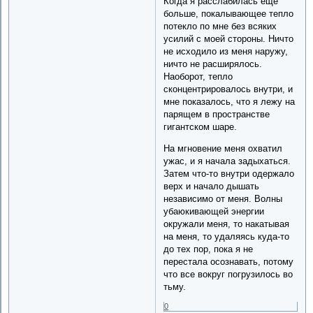
Когда я расслабилась еще
больше, покалывающее тепло
потекло по мне без всяких
усилий с моей стороны. Ничто
не исходило из меня наружу,
ничто не расширялось.
Наоборот, тепло
сконцентрировалось внутри, и
мне показалось, что я лежу на
парящем в пространстве
гигантском шаре.
На мгновение меня охватил
ужас, и я начала задыхаться.
Затем что-то внутри одержало
верх и начало дышать
независимо от меня. Волны
убаюкивающей энергии
окружали меня, то накатывая
на меня, то удаляясь куда-то
до тех пор, пока я не
перестала осознавать, потому
что все вокруг погрузилось во
тьму.
0