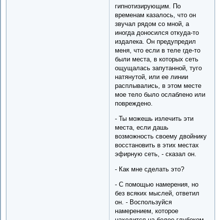
гипнотизирующим. По
временам казалось, что он
звучал рядом со мной, а
иногда доносился откуда-то
издалека. Он предупредил
меня, что если в теле где-то
были места, в которых сеть
ощущалась запутанной, туго
натянутой, или ее линии
расплывались, в этом месте
мое тело было ослаблено или
повреждено.
- Ты можешь излечить эти
места, если дашь
возможность своему двойнику
восстановить в этих местах
эфирную сеть, - сказал он.
- Как мне сделать это?
- С помощью намерения, но
без всяких мыслей, ответил
он. - Воспользуйся
намерением, которое
находится на более глубоком