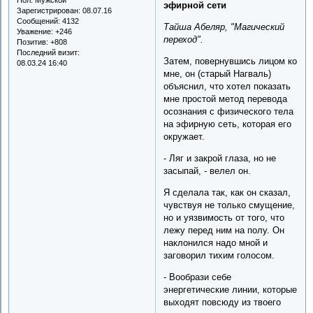
эфирной сети
Зарегистрирован
: 08.07.16
Сообщений:
4132
Тайша Абеляр, "Магический
Уважение:
+246
переход".
Позитив:
+808
Последний визит:
Затем, повернувшись лицом ко
08.03.24 16:40
мне, он (старый Нагваль)
объяснил, что хотел показать
мне простой метод перевода
осознания с физического тела
на эфирную сеть, которая его
окружает.
- Ляг и закрой глаза, но не
засыпай, - велел он.
Я сделала так, как он сказал,
чувствуя не только смущение,
но и уязвимость от того, что
лежу перед ним на полу. Он
наклонился надо мной и
заговорил тихим голосом.
- Вообрази себе
энергетические линии, которые
выходят повсюду из твоего