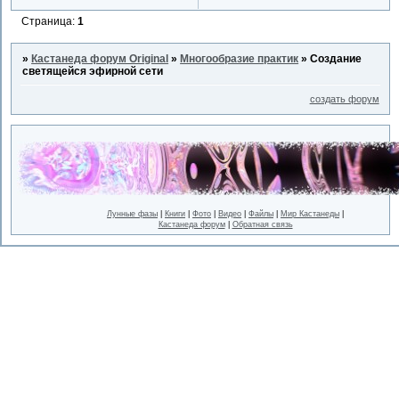
Страница:
1
»
Кастанеда форум Original
»
Многообразие практик
»
Создание
светящейся эфирной сети
создать форум
Лунные фазы
|
Книги
|
Фото
|
Видео
|
Файлы
|
Мир Кастанеды
|
Кастанеда форум
|
Обратная связь