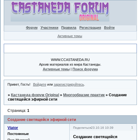
Форум
Участники
Правила
Регистрация
Войти
Активные темы
Объявление
WWW.CCASTANEDA.RU
Архив материалов из мира Кастанеды.
Активные темы
|
Поиск форума
Привет, Гость!
Войдите
или
зарегистрируйтесь
.
»
Кастанеда форум Original
»
Многообразие практик
»
Создание
светящейся эфирной сети
Страница:
1
Создание светящейся эфирной сети
Viator
1
Поделиться
23.10.16 10:39
Постоянные
Создание светящейся
Пол:
Мужской