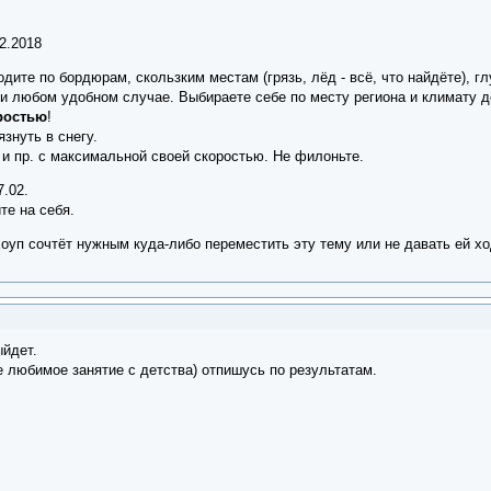
2.2018
дите по бордюрам, скользким местам (грязь, лёд - всё, что найдёте), г
и любом удобном случае. Выбираете себе по месту региона и климату д
ростью
!
язнуть в снегу.
и пр. с максимальной своей скоростью. Не филоньте.
.02.
те на себя.
оуп сочтёт нужным куда-либо переместить эту тему или не давать ей ход
ыйдет.
 любимое занятие с детства) отпишусь по результатам.