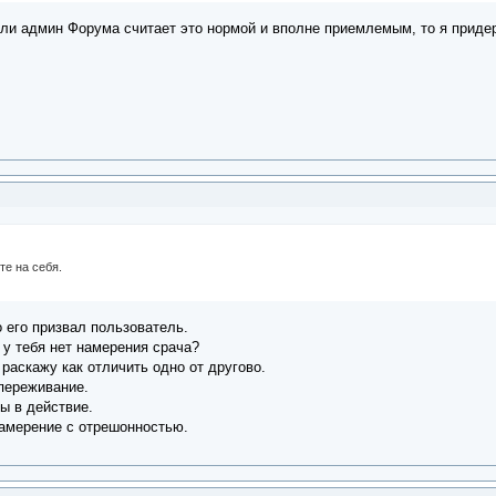
сли админ Форума считает это нормой и вполне приемлемым, то я приде
те на себя.
 его призвал пользователь.
 у тебя нет намерения срача?
раскажу как отличить одно от другово.
переживание.
ы в действие.
амерение с отрешонностью.