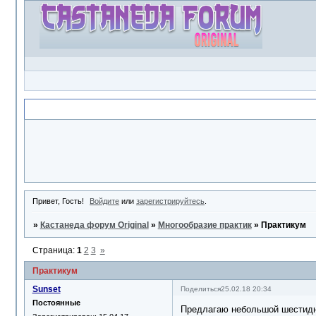
Объявление
Привет, Гость!
Войдите
или
зарегистрируйтесь
.
»
Кастанеда форум Original
»
Многообразие практик
»
Практикум
Страница:
1
2
3
»
Практикум
Sunset
Поделиться
25.02.18 20:34
Постоянные
Предлагаю небольшой шестидн