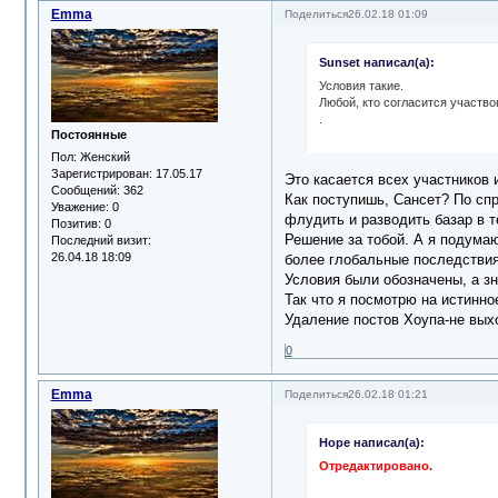
Emma
Поделиться
26.02.18 01:09
Sunset написал(а):
Условия такие.
Любой, кто согласится участвов
.
Постоянные
Пол:
Женский
Зарегистрирован
: 17.05.17
Это касается всех участников 
Сообщений:
362
Как поступишь, Сансет? По сп
Уважение:
0
флудить и разводить базар в 
Позитив:
0
Решение за тобой. А я подумаю
Последний визит:
26.04.18 18:09
более глобальные последствия
Условия были обозначены, а з
Так что я посмотрю на истинно
Удаление постов Хоупа-не выхо
0
Emma
Поделиться
26.02.18 01:21
Hope написал(а):
Отредактировано.