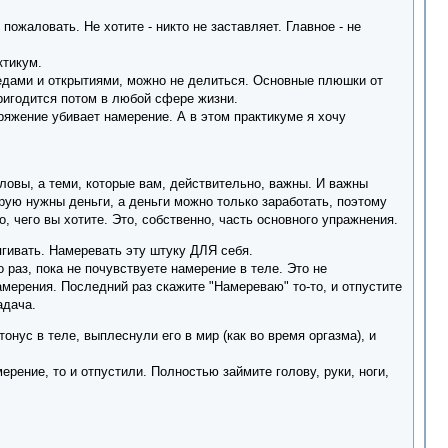
пожаловать. Не хотите - никто не заставляет. Главное - не
ктикум.
едами и открытиями, можно не делиться. Основные плюшки от
ригодится потом в любой сфере жизни.
ряжение убивает намерение. А в этом практикуме я хочу
ловы, а теми, которые вам, действительно, важны. И важны
орую нужны деньги, а деньги можно только заработать, поэтому
то, чего вы хотите. Это, собственно, часть основного упражнения.
тягивать. Намеревать эту штуку ДЛЯ себя.
 раз, пока не почувствуете намерение в теле. Это не
амерения. Последний раз скажите "Намереваю" то-то, и отпустите
адача.
нус в теле, выплеснули его в мир (как во время оргазма), и
ерение, то и отпустили. Полностью займите голову, руки, ноги,