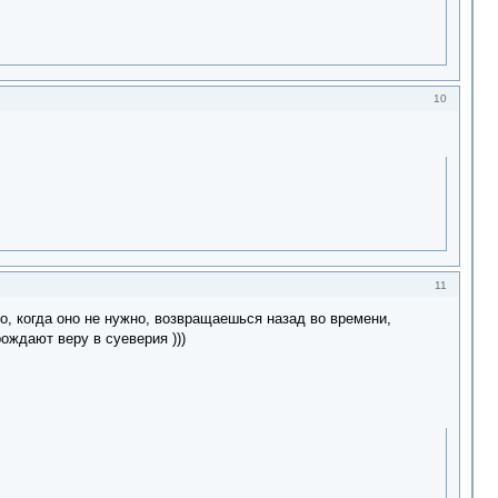
10
11
о, когда оно не нужно, возвращаешься назад во времени,
ждают веру в суеверия )))