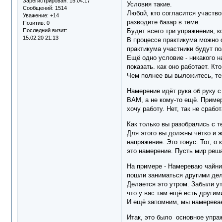
Зарегистрирован
: 15.04.17
Условия такие.
Сообщений:
1514
Любой, кто согласится участвов
Уважение:
+14
разводите базар в теме.
Позитив:
0
Последний визит:
Будет всего три упражнения, к
15.02.20 21:13
В процессе практикума можно 
практикума участники будут по
Ещё одно условие - никакого 
показать. как оно работает. Кто
Чем полнее вы выложитесь, те
Намерение идёт рука об руку с
ВАМ, а не кому-то ещё. Пример
хочу работу. Нет, так не срабо
Как только вы разобрались с т
Для этого вы должны чётко и ж
напряжение. Это тонус. Тот, о
это намерение. Пусть мир реша
На примере - Намереваю чайник
пошли заниматься другими де
Делается это утром. Забыли ут
что у вас там ещё есть другим
И ещё запомним, мы намеревае
Итак, это было основное упраж