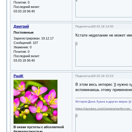
Позитив:
0
Последний визит:
03.03.18 06:40
Дмитрий
Поделиться
26.02.18 14:50
Постоянные
Кстате неделание не может име
Зарегистрирован
: 19.12.17
Сообщений:
107
0
Уважение:
0
Позитив:
0
Последний визит:
03.03.18 06:40
PaulK
Поделиться
26.02.18 15:23
В этом весь интерес )) нужно 
вспоминаешь этому применение
История Дона Хуана в других мирах )))
https://ranobes.com/chapters/perfect-wo
0
В океан пустоты с абсолютной
безжалостностью