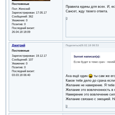
Постоянные
Правила едины для всех. И, е
Пол:
Женский
Сансет, жду твоего ответа.
Зарегистрирован
: 17.05.17
Сообщений:
362
0
Уважение:
0
Позитив:
0
Последний визит:
26.04.18 18:09
Дмитрий
Поделиться
26.02.18 08:53
Постоянные
Зарегистрирован
: 19.12.17
Sunset написал(а):
Сообщений:
107
Если будет в теме срач - пеняй
Уважение:
0
Позитив:
0
Последний визит:
03.03.18 06:40
Аха ещё один
ты сам же его
Какое тебе дело до срача если
Желание не намерение. Я тебе 
Желание это вовлечонность в 
Намерение это вовлечение сил
Желание связано с эмоцией. Н
0