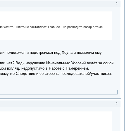
5
 хотите - никто не заставляет. Главное - не разводите базар в теме.
 или полижемся и подстроимся под Хоупа и позволим ему
 или нет? Ведь нарушение Изначальных Условий ведёт за собой
мой взгляд, недопустимо в Работе с Намерением.
акому же Следствие и со стороны последователей/участников.
6