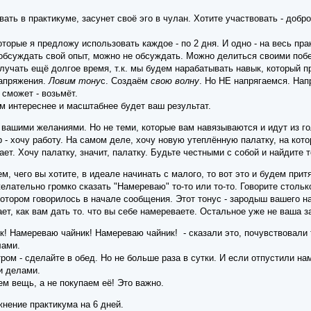
ать в практикуме, засунет своё эго в чулан. Хотите участвовать - добро 
оторые я предложу использовать каждое - по 2 дня. И одно - на весь пра
обсуждать свой опыт, можно не обсуждать. Можно делиться своими поб
лучать ещё долгое время, т.к. мы будем нарабатывать навык, который п
напряжения.
Ловим тону
с. Создаём
свою волну
. Но НЕ напрягаемся. Нап
 сможет - возьмёт.
м интереснее и масштабнее будет ваш результат.
 вашими желаниями. Но не теми, которые вам навязываются и идут из го
 - хочу работу. На самом деле, хочу новую утеплённую палатку, на кот
тает. Хочу палатку, значит, палатку. Будьте честными с собой и найдите 
ем, чего вы хотите, в идеале начинать с малого, то вот это и будем при
елательно громко сказать "Намереваю" то-то или то-то. Говорите столько
 котором говорилось в начале сообщения. Этот тонус - зародыш вашего н
ет, как вам дать то. что вы себе намереваете. Остальное уже не ваша з
! Намереваю чайник! Намереваю чайник! - сказали это, почувствовали то
лами.
ром - сделайте в обед. Но не больше раза в сутки. И если отпустили нам
и делами.
м вещь, а не покупаем её! Это важно.
нение практикума на 6 дней.