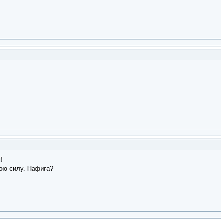
!
ою силу. Нафига?