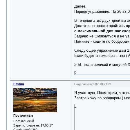
Далее.
Первое упражнение. На 26-27.0
В течении этих двух дней вы хо
Достаточно просто пройтись пр
с максимальной для вас ско
Задача: не шмякнуться и не ув
Помните - ходите по бордюрам 
Следующее упражнение дам 27
Если будет в теме срач - пеняй
З.Ы. Если великий и могучий Х
0
Emma
Поделиться
25.02.18 21:21
Я участвую. Посмотрим, что в
Завтра хожу по бордюрам ( мое
0
Постоянные
Пол:
Женский
Зарегистрирован
: 17.05.17
Сообщений:
362