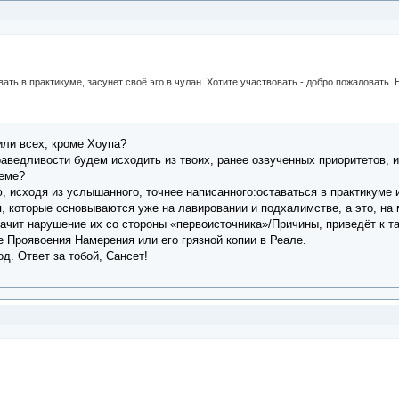
ать в практикуме, засунет своё эго в чулан. Хотите участвовать - добро пожаловать. Не
или всех, кроме Хоупа?
раведливости будем исходить из твоих, ранее озвученных приоритетов,
теме?
, исходя из услышанного, точнее написанного:оставаться в практикуме
, которые основываются уже на лавировании и подхалимстве, а это, на 
начит нарушение их со стороны «первоисточника»/Причины, приведёт к т
е Проявоения Намерения или его грязной копии в Реале.
д. Ответ за тобой, Сансет!