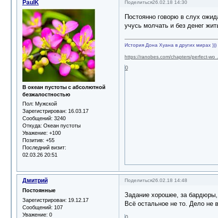
PaulK
Поделиться
26.02.18 14:30
Постоянно говорю в слух ожида
учусь молчать и без денег жить
История Дона Хуана в других мирах )))
https://ranobes.com/chapters/perfect-wo
0
В океан пустоты с абсолютной
безжалостностью
Пол:
Мужской
Зарегистрирован
: 16.03.17
Сообщений:
3240
Откуда:
Океан пустоты
Уважение:
+100
Позитив:
+55
Последний визит:
02.03.26 20:51
Дмитрий
Поделиться
26.02.18 14:48
Постоянные
Задание хорошее, за бардюры, 
Зарегистрирован
: 19.12.17
Всё остальное не то. Дело не 
Сообщений:
107
Уважение:
0
0