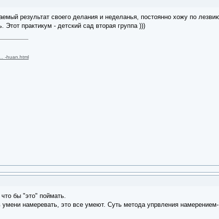
емый результат своего делания и неделанья, постоянно хожу по лезвию,
. Этот практикум - детский сад вторая группа )))
 … -huan.html
что бы "это" поймать.
в умени намеревать, это все умеют. Суть метода упрвления намерением- 