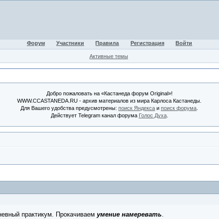
Форум
Участники
Правила
Регистрация
Войти
Активные темы
Добро пожаловать на «Кастанеда форум Original»!
WWW.CCASTANEDA.RU - архив материалов из мира Карлоса Кастанеды.
Для Вашего удобства предусмотрены:
поиск Яндекса
и
поиск форума
.
Действует Telegram канал форума
Голос Духа
.
евный практикум. Прокачиваем
умение намеревать
.