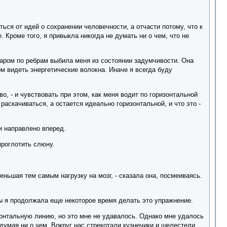
ться от идей о сохранении человечности, а отчасти потому, что к
 Кроме того, я привыкла никогда не думать ни о чем, что не
даром по ребрам выбила меня из состоянии задумчивости. Она
м видеть энергетические волокна. Иначе я всегда буду
о, - и чувствовать при этом, как меня водит по горизонтальной
 раскачиваться, а остается идеально горизонтальной, и что это -
ии направлено вперед.
роглотить слюну.
ньшая тем самым нагрузку на мозг, - сказала она, посмеиваясь.
бы я продолжала еще некоторое время делать это упражнение.
зонтальную линию, но это мне не удавалось. Однако мне удалось
думая ни о чем. Вокруг нас стрекотали кузнечики и шелестели