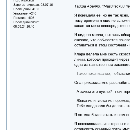
Пол:
Мужской
Зарегистрирован
: 08.07.16
Тайша Абеляр, "Магический пе
Сообщений:
4132
Уважение:
+246
Я понимала ее, но не так ясно,
Позитив:
+808
тому времени я еще не вспомни
Последний визит:
касается меня непосредственн
08.03.24 16:40
Я сидела молча, пытаясь обна
сказала, что собирается показ
оставаться в этом состоянии - 
Клара велела мне сесть скрести
линии, которая проходит через 
одна из таинственных законом
- Такое покачивание, - объясн
Она приказала мне расслабить
- А зачем это нужно? - поинте
- Жевание и глотание перемеща
- Тебе следовало бы делать эт
Я хотела было встать и немног
Я покачивалась из стороны в 
остановить обычный поток мысл