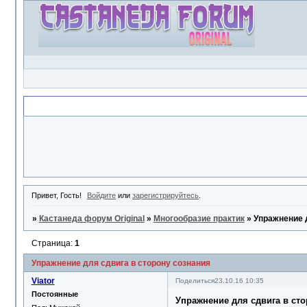
Объявление
Привет, Гость!
Войдите
или
зарегистрируйтесь
.
»
Кастанеда форум Original
»
Многообразие практик
»
Упражнение д
Страница:
1
Упражнение для сдвига в сторону сознания
Viator
Поделиться
23.10.16 10:35
Постоянные
Упражнение для сдвига в сто