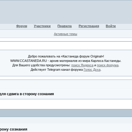
Форум
Участники
Правила
Регистрация
Войти
Активные темы
Добро пожаловать на «Кастанеда форум Original»!
WWW.CCASTANEDA.RU - архив материалов из мира Карлоса Кастанеды.
Для Вашего удобства предусмотрены:
поиск Яндекса
и
поиск форума
.
Действует Telegram канал форума
Голос Духа
.
ля сдвига в сторону сознания
рону сознания