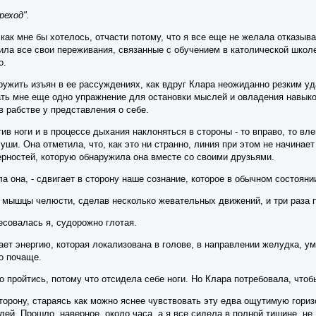
реход".
 как мне бы хотелось, отчасти потому, что я все еще не желала отказыва
ла все свои переживания, связанные с обучением в католической школе.
о.
ружить изъян в ее рассуждениях, как вдруг Клара неожиданно резким у
ать мне еще одно упражнение для остановки мыслей и овладения навыко
в рабстве у представления о себе.
в ноги и в процессе дыхания наклоняться в стороны - то вправо, то влев
уши. Она отметила, что, как это ни странно, линия при этом не начинает
ерностей, которую обнаружила она вместе со своими друзьями.
ила она, - сдвигает в сторону наше сознание, которое в обычном состоян
 мышцы челюсти, сделав несколько жевательных движений, и три раза п
ресовалась я, судорожно глотая.
ет энергию, которая локализована в голове, в направлении желудка, уме
о почаще.
о пройтись, потому что отсидела себе ноги. Но Клара потребовала, что
сторону, стараясь как можно яснее чувствовать эту едва ощутимую гори
ей. Прошло, наверное, около часа, а я все сидела в полной тишине, не 