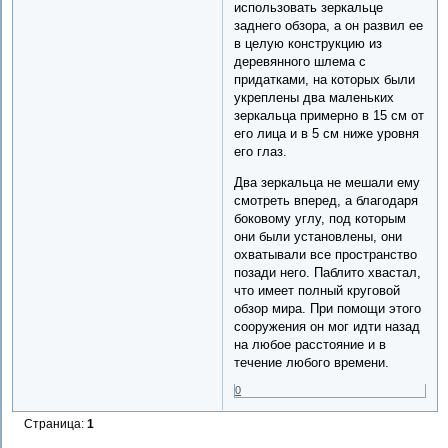
использовать зеркальце
заднего обзора, а он развил ее
в целую конструкцию из
деревянного шлема с
придатками, на которых были
укреплены два маленьких
зеркальца примерно в 15 см от
его лица и в 5 см ниже уровня
его глаз.
Два зеркальца не мешали ему
смотреть вперед, а благодаря
боковому углу, под которым
они были установлены, они
охватывали все пространство
позади него. Паблито хвастал,
что имеет полный круговой
обзор мира. При помощи этого
сооружения он мог идти назад
на любое расстояние и в
течение любого времени.
0
Страница:
1