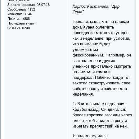
Зарегистрирован
: 08.07.16
Карлос Кастанеда, "Дар
Сообщений:
4132
Орла".
Уважение:
+246
Позитив:
+808
Горда сказала, что по словам
Последний визит:
дона Хуана облегчить
08.03.24 16:40
сновидение могло что угодно,
как и неделание, при условии,
что внимание будет
удерживаться
фиксированным. Например, он
заставлял ее и других
учеников пристально смотреть
на листья и камни и
поддержал Паблито, когда тот
захотел сконструировать свое
собственное устройство для
неделания.
Паблито начал с неделания
ходьбы назад. Он двигался,
бросая короткие взгляды через
плечо, чтобы видеть тропу и
избегать препятствий на ней.
Я подал ему идею