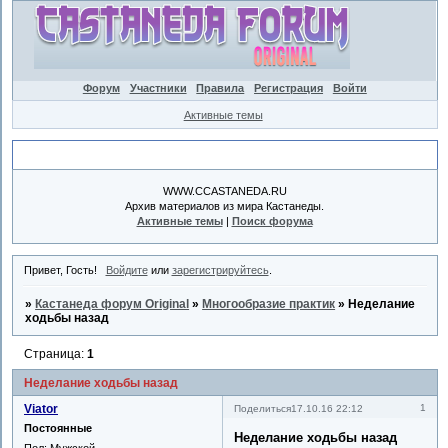
Форум
Участники
Правила
Регистрация
Войти
Активные темы
Объявление
WWW.CCASTANEDA.RU
Архив материалов из мира Кастанеды.
Активные темы
|
Поиск форума
Привет, Гость!
Войдите
или
зарегистрируйтесь
.
»
Кастанеда форум Original
»
Многообразие практик
»
Неделание
ходьбы назад
Страница:
1
Неделание ходьбы назад
Viator
1
Поделиться
17.10.16 22:12
Постоянные
Неделание ходьбы назад
Пол:
Мужской