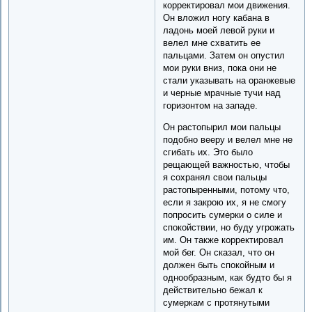
корректировал мои движения.
Он вложил ногу кабана в
ладонь моей левой руки и
велел мне схватить ее
пальцами. Затем он опустил
мои руки вниз, пока они не
стали указывать на оранжевые
и черные мрачные тучи над
горизонтом на западе.
Он растопырил мои пальцы
подобно вееру и велел мне не
сгибать их. Это было
рещающей важностью, чтобы
я сохранял свои пальцы
растопыренными, потому что,
если я закрою их, я не смогу
попросить сумерки о силе и
спокойствии, но буду угрожать
им. Он также корректировал
мой бег. Он сказал, что он
должен быть спокойным и
однообразным, как будто бы я
действительно бежал к
сумеркам с протянутыми