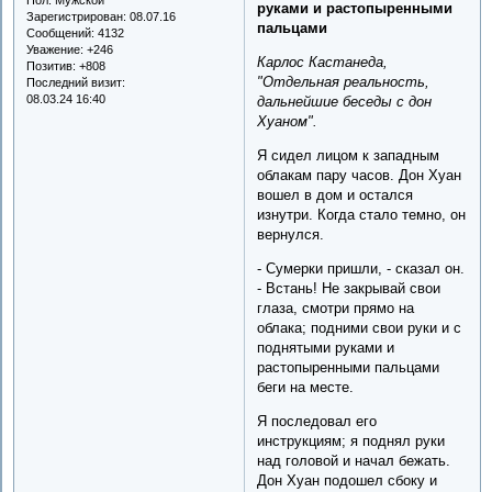
руками и растопыренными
Зарегистрирован
: 08.07.16
пальцами
Сообщений:
4132
Уважение:
+246
Карлос Кастанеда,
Позитив:
+808
"Отдельная реальность,
Последний визит:
08.03.24 16:40
дальнейшие беседы с дон
Хуаном".
Я сидел лицом к западным
облакам пару часов. Дон Хуан
вошел в дом и остался
изнутри. Когда стало темно, он
вернулся.
- Сумерки пришли, - сказал он.
- Встань! Не закрывай свои
глаза, смотри прямо на
облака; подними свои руки и с
поднятыми руками и
растопыренными пальцами
беги на месте.
Я последовал его
инструкциям; я поднял руки
над головой и начал бежать.
Дон Хуан подошел сбоку и