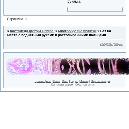
руками.
0
Страница:
1
»
Кастанеда форум Original
»
Многообразие практик
»
Бег на
месте с поднятыми руками и растопыренными пальцами
создать форум
Лунные фазы
|
Книги
|
Фото
|
Видео
|
Файлы
|
Мир Кастанеды
|
Кастанеда форум
|
Обратная связь