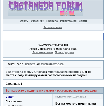
Форум
Участники
Правила
Регистрация
Войти
Активные темы
Объявление
WWW.CCASTANEDA.RU
Архив материалов из мира Кастанеды.
Активные темы
|
Поиск форума
Привет, Гость!
Войдите
или
зарегистрируйтесь
.
»
Кастанеда форум Original
»
Многообразие практик
»
Бег на
месте с поднятыми руками и растопыренными пальцами
Страница:
1
Бег на месте с поднятыми руками и растопыренными пальцами
Viator
1
Поделиться
16.10.16 21:12
Постоянные
Бег на месте с поднятыми
Пол:
Мужской