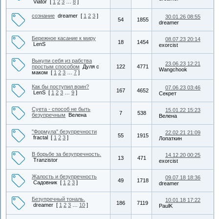
Viator
[
1
2
3
…
8
]
сознание
dreamer
[
1
2
3
]
30.01.26 08:55
54
1855
dreamer
Бережное касание к миру
08.07.23 20:14
18
1454
LenS
exorcist
Выкупи себя из рабства
23.06.23 12:21
простым способом
Дуля с
122
4771
Wangchook
маком
[
1
2
3
…
7
]
Как бы поступил воин?
07.06.23 03:46
167
4652
LenS
[
1
2
3
…
9
]
Секрет
Суета - способ не быть
15.01.22 15:23
7
538
безупречным
Велена
Велена
"Формула" безупречности
22.02.21 21:09
55
1915
fractal
[
1
2
3
]
Лопаткин
В борьбе за безупречность.
14.12.20 00:25
13
471
Tranzistor
exorcist
Жалость и безупречность
09.07.18 18:36
49
1718
Садовник
[
1
2
3
]
dreamer
Безупречный тональ.
10.01.18 17:22
186
7119
dreamer
[
1
2
3
…
10
]
PaulK