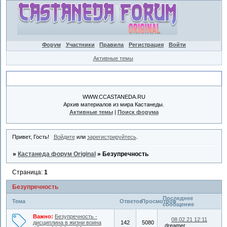
Форум
Участники
Правила
Регистрация
Войти
Активные темы
Объявление
WWW.CCASTANEDA.RU
Архив материалов из мира Кастанеды.
Активные темы
|
Поиск форума
Привет, Гость!
Войдите
или
зарегистрируйтесь
.
»
Кастанеда форум Original
»
Безупречность
Страница:
1
Безупречность
Последнее
Тема
Ответов
Просмотров
сообщение
Важно:
Безупречность -
08.02.21 12:11
дисциплина в жизни воина
142
5080
dreamer