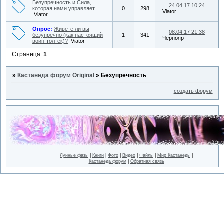
Безупречность и Сила,
24.04.17 10:24
которая нами управляет
0
298
Viator
Viator
Опрос:
Живете ли вы
08.04.17 21:38
безупречно (как настоящий
1
341
Чернояр
воин-толтек)?
Viator
Страница:
1
»
Кастанеда форум Original
»
Безупречность
создать форум
Лунные фазы
|
Книги
|
Фото
|
Видео
|
Файлы
|
Мир Кастанеды
|
Кастанеда форум
|
Обратная связь