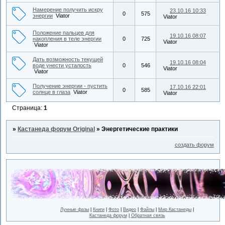
Намерение получить искру
23.10.16 10:33
0
575
энергии
Viator
Viator
Положение пальцев для
19.10.16 08:07
накопления в теле энергии
0
725
Viator
Viator
Дать возможность текущей
19.10.16 08:04
воде унести усталость
0
546
Viator
Viator
Получение энергии - пустить
17.10.16 22:01
0
585
солнце в глаза
Viator
Viator
Страница:
1
»
Кастанеда форум Original
»
Энергетические практики
создать форум
Лунные фазы
|
Книги
|
Фото
|
Видео
|
Файлы
|
Мир Кастанеды
|
Кастанеда форум
|
Обратная связь