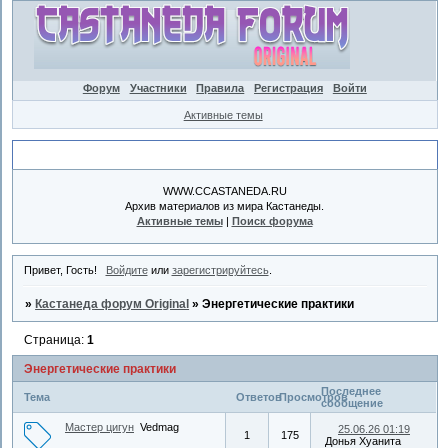
Форум
Участники
Правила
Регистрация
Войти
Активные темы
Объявление
WWW.CCASTANEDA.RU
Архив материалов из мира Кастанеды.
Активные темы
|
Поиск форума
Привет, Гость!
Войдите
или
зарегистрируйтесь
.
»
Кастанеда форум Original
»
Энергетические практики
Страница:
1
Энергетические практики
Последнее
Тема
Ответов
Просмотров
сообщение
Мастер цигун
Vedmag
25.06.26 01:19
1
175
Донья Хуанита