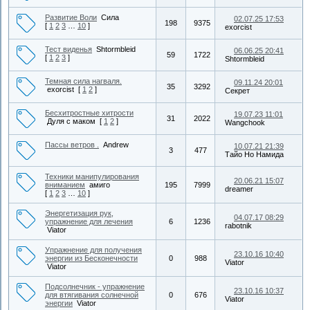
Развитие Воли
Сила
02.07.25 17:53
198
9375
[
1
2
3
…
10
]
exorcist
Тест виденья
Shtormbleid
06.06.25 20:41
59
1722
[
1
2
3
]
Shtormbleid
Темная сила нагваля.
09.11.24 20:01
35
3292
exorcist
[
1
2
]
Секрет
Бесхитростные хитрости
19.07.23 11:01
31
2022
Дуля с маком
[
1
2
]
Wangchook
Пассы ветров .
Andrew
10.07.21 21:39
3
477
Тайо Но Намида
Техники манипулирования
20.06.21 15:07
вниманием
амиго
195
7999
dreamer
[
1
2
3
…
10
]
Энергетизация рук,
04.07.17 08:29
упражнение для лечения
6
1236
rabotnik
Viator
Упражнение для получения
23.10.16 10:40
энергии из Бесконечности
0
988
Viator
Viator
Подсолнечник - упражнение
23.10.16 10:37
для втягивания солнечной
0
676
Viator
энергии
Viator