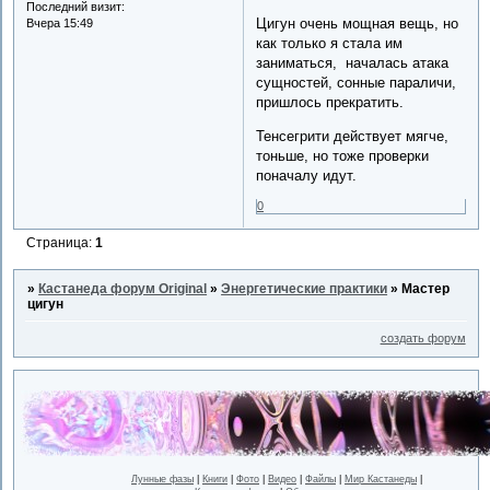
Последний визит:
Цигун очень мощная вещь, но
Вчера 15:49
как только я стала им
заниматься, началась атака
сущностей, сонные параличи,
пришлось прекратить.
Тенсегрити действует мягче,
тоньше, но тоже проверки
поначалу идут.
0
Страница:
1
»
Кастанеда форум Original
»
Энергетические практики
»
Мастер
цигун
создать форум
Лунные фазы
|
Книги
|
Фото
|
Видео
|
Файлы
|
Мир Кастанеды
|