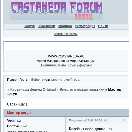
Форум
Участники
Правила
Регистрация
Войти
Активные темы
Объявление
WWW.CCASTANEDA.RU
Архив материалов из мира Кастанеды.
Активные темы
|
Поиск форума
Привет, Гость!
Войдите
или
зарегистрируйтесь
.
»
Кастанеда форум Original
»
Энергетические практики
»
Мастер
цигун
Страница:
1
Мастер цигун
Vedmag
1
Поделиться
08.06.26 08:14
Постоянные
Китайцы себе довольно
Зарегистрирован
: 27.06.17