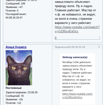
замысловато объясняют
Сообщений:
199
природу воли. Ну и ладно.
Уважение:
+47
Главное работает. Мастер от
Позитив:
0
Последний визит:
ч.ф. не избавился, не видит,
04.08.26 20:47
но воля в очень странном
варианте у него работает.
https://www.youtube.com/watch?
v=GZ85zoEgOcc
0
Донья Хуанита
2
Поделиться
25.06.26 01:19
Vedmag написал(а):
Китайцы себе довольно
замысловато объясняют
природу воли. Ну и
ладно. Главное работает.
Мастер от ч.ф. не
избавился, не видит, но
воля в очень странном
варианте у него
Постоянные
работает.
Зарегистрирован
: 23.06.26
https://www.youtube.com/watch?
Сообщений:
70
v=GZ85zoEgOcc
Уважение:
+16
Позитив:
+12