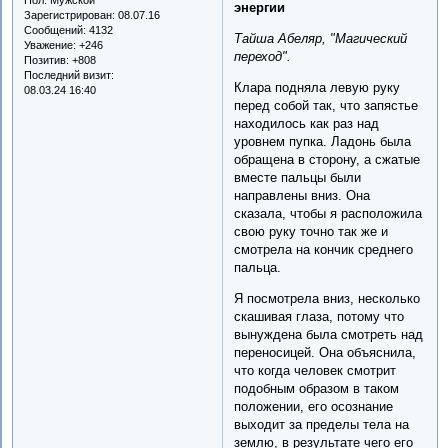
энергии
Зарегистрирован
: 08.07.16
Сообщений:
4132
Тайша Абеляр, "Магический
Уважение:
+246
переход".
Позитив:
+808
Последний визит:
Клара подняла левую руку
08.03.24 16:40
перед собой так, что запястье
находилось как раз над
уровнем пупка. Ладонь была
обращена в сторону, а сжатые
вместе пальцы были
направлены вниз. Она
сказала, чтобы я расположила
свою руку точно так же и
смотрела на кончик среднего
пальца.
Я посмотрела вниз, несколько
скашивая глаза, потому что
вынуждена была смотреть над
переносицей. Она объяснила,
что когда человек смотрит
подобным образом в таком
положении, его осознание
выходит за пределы тела на
землю, в результате чего его