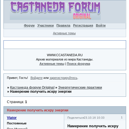
Форум
Участники
Правила
Регистрация
Войти
Активные темы
Объявление
WWW.CCASTANEDA.RU
Архив материалов из мира Кастанеды.
Активные темы
|
Поиск форума
Привет, Гость!
Войдите
или
зарегистрируйтесь
.
»
Кастанеда форум Original
»
Энергетические практики
»
Намерение получить искру энергии
Страница:
1
Намерение получить искру энергии
Viator
1
Поделиться
23.10.16 10:33
Постоянные
Намерение получить искру
Пол:
Мужской