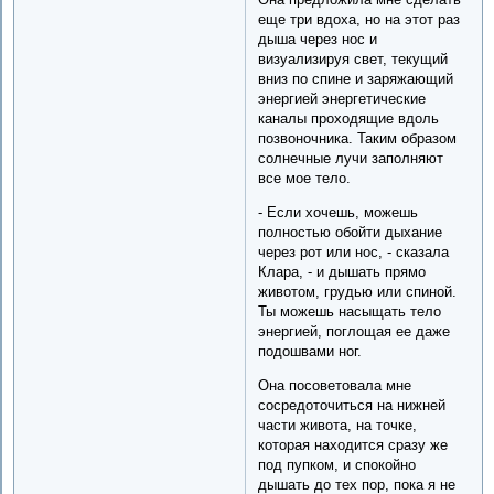
еще три вдоха, но на этот раз
дыша через нос и
визуализируя свет, текущий
вниз по спине и заряжающий
энергией энергетические
каналы проходящие вдоль
позвоночника. Таким образом
солнечные лучи заполняют
все мое тело.
- Если хочешь, можешь
полностью обойти дыхание
через рот или нос, - сказала
Клара, - и дышать прямо
животом, грудью или спиной.
Ты можешь насыщать тело
энергией, поглощая ее даже
подошвами ног.
Она посоветовала мне
сосредоточиться на нижней
части живота, на точке,
которая находится сразу же
под пупком, и спокойно
дышать до тех пор, пока я не