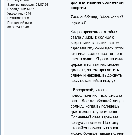
для втягивания солнечной
Зарегистрирован
: 08.07.16
энергии
Сообщений:
4132
Уважение:
+246
Тайша Абеляр, "Магический
Позитив:
+808
переход".
Последний визит:
08.03.24 16:40
Клара приказала, чтобы я
стала лицом к солнцу с
закрытыми глазами, затем
сделала глубокий вдох ртом,
втягивая солнечное тепло и
свет в живот. Я должна была
держать их там как можно
дольше, затем проглотить
слюну и наконец выдохнуть
весь оставшийся воздух.
- Воображай, что ты
подсолнечник, - настаивала
она. - Всегда обращай лицо к
солнцу, когда выполняешь
дыхательные упражнения.
Солнечный свет заряжает
воздух энергией. Поэтому
старайся набирать его как
можно больше, дыша полной