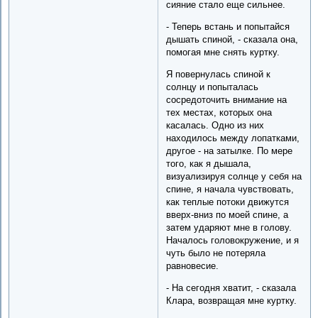
сияние стало еще сильнее.
- Теперь встань и попытайся
дышать спиной, - сказала она,
помогая мне снять куртку.
Я повернулась спиной к
солнцу и попыталась
сосредоточить внимание на
тех местах, которых она
касалась. Одно из них
находилось между лопатками,
другое - на затылке. По мере
того, как я дышала,
визуализируя солнце у себя на
спине, я начала чувствовать,
как теплые потоки движутся
вверх-вниз по моей спине, а
затем ударяют мне в голову.
Началось головокружение, и я
чуть было не потеряла
равновесие.
- На сегодня хватит, - сказала
Клара, возвращая мне куртку.