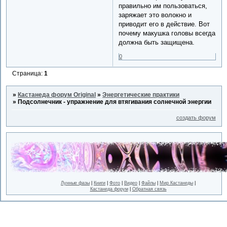
правильно им пользоваться,
заряжает это волокно и
приводит его в действие. Вот
почему макушка головы всегда
должна быть защищена.
0
Страница:
1
»
Кастанеда форум Original
»
Энергетические практики
»
Подсолнечник - упражнение для втягивания солнечной энергии
создать форум
Лунные фазы
|
Книги
|
Фото
|
Видео
|
Файлы
|
Мир Кастанеды
|
Кастанеда форум
|
Обратная связь