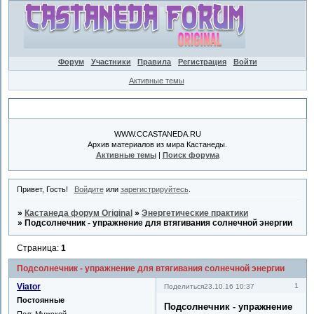
Форум
Участники
Правила
Регистрация
Войти
Активные темы
Объявление
WWW.CCASTANEDA.RU
Архив материалов из мира Кастанеды.
Активные темы
|
Поиск форума
Привет, Гость!
Войдите
или
зарегистрируйтесь
.
»
Кастанеда форум Original
»
Энергетические практики
»
Подсолнечник - упражнение для втягивания солнечной энергии
Страница:
1
Подсолнечник - упражнение для втягивания солнечной энергии
Viator
1
Поделиться
23.10.16 10:37
Постоянные
Подсолнечник - упражнение
Пол:
Мужской