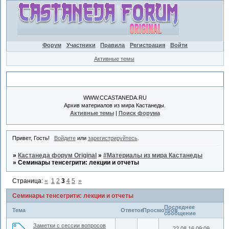
Форум
Участники
Правила
Регистрация
Войти
Активные темы
Объявление
WWW.CCASTANEDA.RU
Архив материалов из мира Кастанеды.
Активные темы
|
Поиск форума
Привет, Гость!
Войдите
или
зарегистрируйтесь
.
»
Кастанеда форум Original
»
#Материалы из мира Кастанеды
»
Семинары тенсегрити: лекции и отчеты
Страница:
«
1
2
3
4
5
»
Семинары тенсегрити: лекции и отчеты
Последнее
Тема
Ответов
Просмотров
сообщение
Заметки с сессии вопросов
22.08.16 09:09