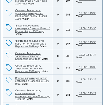
Майлса Рида в Нью Йорке
0
197
Viator
2000 года
Viator
Семинар Тенсегрити,
дневник практикующих
19.08.16 13:38
0
183
магические пассы, 1 июля
Viator
1999
Viator
"Итак, я побывал на
семинаре в Буэнос-Айрес..."
19.08.16 13:36
0
213
Буэнос-Айрес 1999 года
Viator
Viator
"Почти год прошел с тех
19.08.16 13:35
пор..." отчет с семинара в
0
167
Viator
Барселоне 1999 год
Viator
Семинар Тенсегрити,
19.08.16 13:34
записки с семинара в
0
209
Viator
Барселоне 1999 года
Viator
Семинар Тенсегрити,
19.08.16 13:32
энергия на семинаре в
0
225
Viator
Барселоне 1999 года
Viator
Вопросы практикующих на
19.08.16 13:28
семинаре в Барселоне 1999
0
188
Viator
года
Viator
Семинар Тенсегрити,
воспоминания о
19.08.16 13:24
0
183
выступлении Зайи San-Diego
Viator
1999 год
Viator