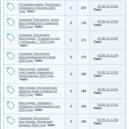
Остановка мира. Репортаж с
20.08.16 13:08
семинара в Москве 2003
1
257
Viator
года
Viator
Семинар Тенсегрити, итоги
20.08.16 13:06
амстердамского семинара
0
176
Viator
2003 года
Viator
Семинар Тенсегрити,
Амстердам, "я вышел в сад
20.08.16 13:05
0
171
к деревьям..." 2003 года
Viator
Viator
Семинар Тенсегрити,
20.08.16 13:04
Амстердамская История
0
175
Viator
2003 года
Viator
Амстердам, заметки
участников семинара в
20.08.16 13:03
0
160
Нидерландах 2003 года
Viator
Viator
Амстердам, посылаю вам
20.08.16 13:01
объятие силы и нежности!
0
166
Viator
2003 года
Viator
Амстердам, обнимаю с
20.08.16 13:00
любовью и благодарностью!
0
183
Viator
2003 года
Viator
Семинар Тенсегрити,
20.08.16 12:58
Амстердам, Домашние
0
180
Viator
задание 2003 года
Viator