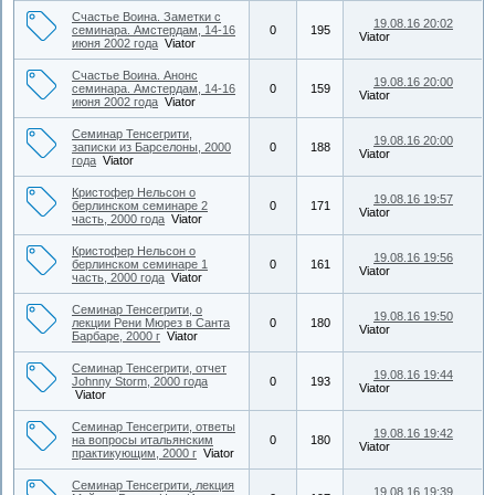
Счастье Воина. Заметки с
19.08.16 20:02
семинара. Амстердам, 14-16
0
195
Viator
июня 2002 года
Viator
Счастье Воина. Анонс
19.08.16 20:00
семинара. Амстердам, 14-16
0
159
Viator
июня 2002 года
Viator
Семинар Тенсегрити,
19.08.16 20:00
записки из Барселоны, 2000
0
188
Viator
года
Viator
Кристофер Нельсон о
19.08.16 19:57
берлинском семинаре 2
0
171
Viator
часть, 2000 года
Viator
Кристофер Нельсон о
19.08.16 19:56
берлинском семинаре 1
0
161
Viator
часть, 2000 года
Viator
Семинар Тенсегрити, о
19.08.16 19:50
лекции Рени Мюрез в Санта
0
180
Viator
Барбаре, 2000 г
Viator
Семинар Тенсегрити, отчет
19.08.16 19:44
Johnny Storm, 2000 года
0
193
Viator
Viator
Семинар Тенсегрити, ответы
19.08.16 19:42
на вопросы итальянским
0
180
Viator
практикующим, 2000 г
Viator
Семинар Тенсегрити, лекция
19.08.16 19:39