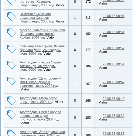
и ответов, Хаарлем,
0
172
Viator
Нидерланды, 2005 год
Viator
Заметки с мужского
22.08.16 09:01
семинара Хаарлем,
1
411
Viator
Нидерланды, 2005 год
Viator
Москва. Заметки с семинара
22.08.16 08:54
"Сталкинг известного",
0
182
Viator
ноябрь 2004 год
Viator
Семинар Тенсегрити, Лекция
22.08.16 08:52
Брайана Дебо, Амстердам,
0
177
Viator
июнь 2004 год
Viator
Амстердам. Лекция Эйрин
22.08.16 08:51
Александр, Амстердам,
0
186
Viator
июнь 2004 год
Viator
Амстердам."Двусторонний
мост: сновидение и
22.08.16 08:42
1
267
сталкинг", июнь 2004 год
Viator
Viator
Амстердам. Магическое
22.08.16 08:40
0
166
время, июнь 2004 год
Viator
Viator
Амстердам. Время обрело
совершенно иную
22.08.16 08:39
0
193
плотность, июнь 2004 год
Viator
Viator
Амстердам. Эпизод практики
22.08.16 08:38
свидетеля, июнь 2004 год
0
185