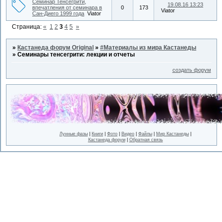
Семинар Тенсегрити,
19.08.16 13:23
впечатления от семинара в
0
173
Viator
Сан-Диего 1999 года
Viator
Страница:
«
1
2
3
4
5
»
»
Кастанеда форум Original
»
#Материалы из мира Кастанеды
»
Семинары тенсегрити: лекции и отчеты
создать форум
Лунные фазы
|
Книги
|
Фото
|
Видео
|
Файлы
|
Мир Кастанеды
|
Кастанеда форум
|
Обратная связь