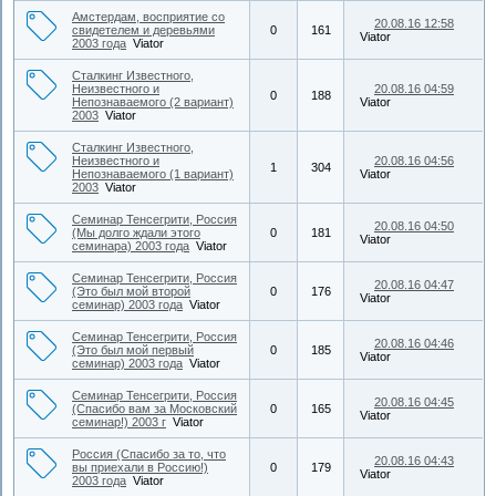
Амстердам, восприятие со
20.08.16 12:58
свидетелем и деревьями
0
161
Viator
2003 года
Viator
Сталкинг Известного,
Неизвестного и
20.08.16 04:59
0
188
Непознаваемого (2 вариант)
Viator
2003
Viator
Сталкинг Известного,
Неизвестного и
20.08.16 04:56
1
304
Непознаваемого (1 вариант)
Viator
2003
Viator
Семинар Тенсегрити, Россия
20.08.16 04:50
(Мы долго ждали этого
0
181
Viator
семинара) 2003 года
Viator
Семинар Тенсегрити, Россия
20.08.16 04:47
(Это был мой второй
0
176
Viator
семинар) 2003 года
Viator
Семинар Тенсегрити, Россия
20.08.16 04:46
(Это был мой первый
0
185
Viator
семинар) 2003 года
Viator
Семинар Тенсегрити, Россия
20.08.16 04:45
(Спасибо вам за Московский
0
165
Viator
семинар!) 2003 г
Viator
Россия (Спасибо за то, что
20.08.16 04:43
вы приехали в Россию!)
0
179
Viator
2003 года
Viator