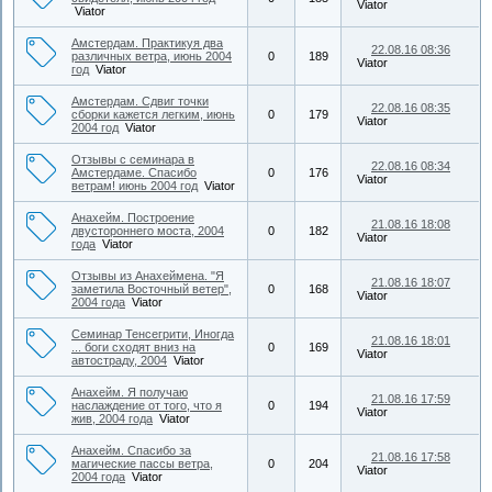
Viator
Viator
Амстердам. Практикуя два
22.08.16 08:36
различных ветра, июнь 2004
0
189
Viator
год
Viator
Амстердам. Сдвиг точки
22.08.16 08:35
сборки кажется легким, июнь
0
179
Viator
2004 год
Viator
Отзывы с семинара в
22.08.16 08:34
Амстердаме. Спасибо
0
176
Viator
ветрам! июнь 2004 год
Viator
Анахейм. Построение
21.08.16 18:08
двустороннего моста, 2004
0
182
Viator
года
Viator
Отзывы из Анахеймена. "Я
21.08.16 18:07
заметила Восточный ветер",
0
168
Viator
2004 года
Viator
Семинар Тенсегрити, Иногда
21.08.16 18:01
... боги сходят вниз на
0
169
Viator
автостраду, 2004
Viator
Анахейм. Я получаю
21.08.16 17:59
наслаждение от того, что я
0
194
Viator
жив, 2004 года
Viator
Анахейм. Спасибо за
21.08.16 17:58
магические пассы ветра,
0
204
Viator
2004 года
Viator