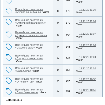
0
144
Viator
Важнейшие понятия из
19.12.20 11:10
0
172
«Учения дона Хуана»
Viator
Viator
Важнейшие понятия из
19.12.20 11:08
«Отдельной реальности»
0
179
Viator
Viator
Важнейшие понятия из
19.12.20 11:07
«Путешествия в Икстлан»
0
155
Viator
Viator
Важнейшие понятия из
19.12.20 11:06
0
148
«Сказок о силе»
Viator
Viator
Важнейшие понятия из
19.12.20 11:04
«Второго кольца силы»
0
144
Viator
Viator
Важнейшие понятия из
19.12.20 11:02
0
154
«Дара Орла»
Viator
Viator
Важнейшие понятия из
19.12.20 10:58
0
167
«Огня изнутри»
Viator
Viator
Важнейшие понятия из
19.12.20 10:57
0
152
«Силы безмолвия»
Viator
Viator
Страница:
1