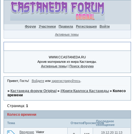
Форум
Участники
Правила
Регистрация
Войти
Активные темы
Объявление
WWW.CCASTANEDA.RU
Архив материалов из мира Кастанеды.
Активные темы
|
Поиск форума
Привет, Гость!
Войдите
или
зарегистрируйтесь
.
»
Кастанеда форум Original
»
#Книги Карлоса Кастанеды
»
Колесо
времени
Страница:
1
Колесо времени
Последнее
Тема
Ответов
Просмотров
сообщение
Введение
Viator
19.12.20 11:13