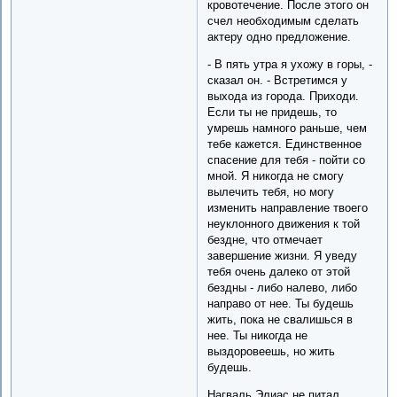
кровотечение. После этого он
счел необходимым сделать
актеру одно предложение.
- В пять утра я ухожу в горы, -
сказал он. - Встретимся у
выхода из города. Приходи.
Если ты не придешь, то
умрешь намного раньше, чем
тебе кажется. Единственное
спасение для тебя - пойти со
мной. Я никогда не смогу
вылечить тебя, но могу
изменить направление твоего
неуклонного движения к той
бездне, что отмечает
завершение жизни. Я уведу
тебя очень далеко от этой
бездны - либо налево, либо
направо от нее. Ты будешь
жить, пока не свалишься в
нее. Ты никогда не
выздоровеешь, но жить
будешь.
Нагваль Элиас не питал