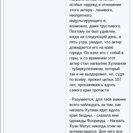
особых надежд в отношении
этого актера - ленивого,
неопрятного,
индульгирующего и,
возможно, даже трусливого.
Поэтому он был удивлен,
когда на следующий день, в
пять утра, увидел, что актер
дожидается его на краю
города. Он взял его с собой в
горы, и со временем этот
актер стал нагвалем Хулианом
- туберкулезником, который
так и не выздоровел, но, судя
по всему, прожил целых 107
лет, прохаживаясь вдоль
самого края пропасти.
- Разумеется, для тебя важнее
всего наблюдать за тем, как
нагваль Хулиан идет вдоль
края бездны, - сказала мне
однажды Флоринда. - Нагваль
Хуан Матус никогда этим не
интересовался. Для него все