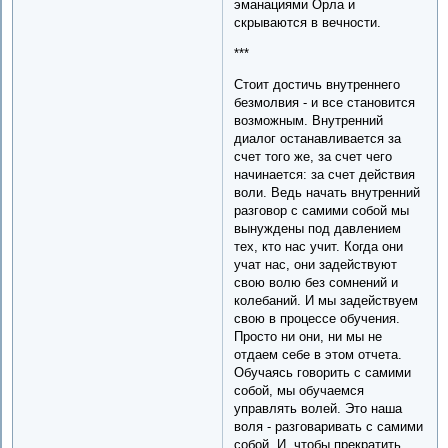
эманациями Орла и
скрываются в вечности.
***
Стоит достичь внутреннего
безмолвия - и все становится
возможным. Внутренний
диалог останавливается за
счет того же, за счет чего
начинается: за счет действия
воли. Ведь начать внутренний
разговор с самими собой мы
вынуждены под давлением
тех, кто нас учит. Когда они
учат нас, они задействуют
свою волю без сомнений и
колебаний. И мы задействуем
свою в процессе обучения.
Просто ни они, ни мы не
отдаем себе в этом отчета.
Обучаясь говорить с самими
собой, мы обучаемся
управлять волей. Это наша
воля - разговаривать с самими
собой. И, чтобы прекратить