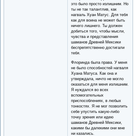
это было просто излишним. Но
ты не так талантлив, как
нагваль Хуан Матус. Для тебя
как для воина не может быть
ничего лишнего. Ты должен
добиться того, чтобы мысли,
чувства и представления
шаманов Древней Мексики
беспрепятственно достигали
тебя.
Флоринда была права. У меня
не было способностей нагваля
Хуана Матуса. Как она и
утверждала, ничто не могло
оказаться для меня излишним.
Я нуждался во всех
вспомогательных
приспособлениях, в любых
тонкостях. Я не мог позволить
себе упустить какую-либо
точку зрения или идею
шаманов Древней Мексики,
какими бы далекими они мне
ни казались.