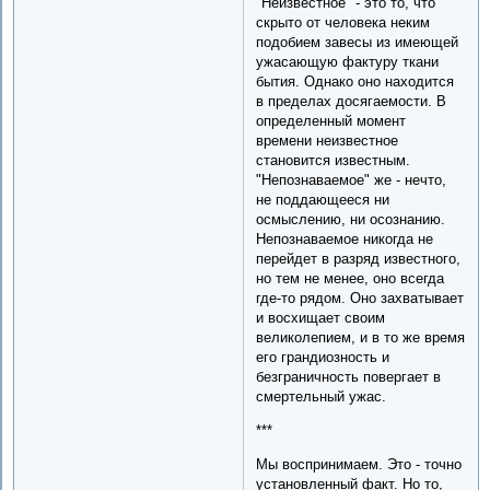
"Неизвестное" - это то, что
скрыто от человека неким
подобием завесы из имеющей
ужасающую фактуру ткани
бытия. Однако оно находится
в пределах досягаемости. В
определенный момент
времени неизвестное
становится известным.
"Непознаваемое" же - нечто,
не поддающееся ни
осмыслению, ни осознанию.
Непознаваемое никогда не
перейдет в разряд известного,
но тем не менее, оно всегда
где-то рядом. Оно захватывает
и восхищает своим
великолепием, и в то же время
его грандиозность и
безграничность повергает в
смертельный ужас.
***
Мы воспринимаем. Это - точно
установленный факт. Но то,