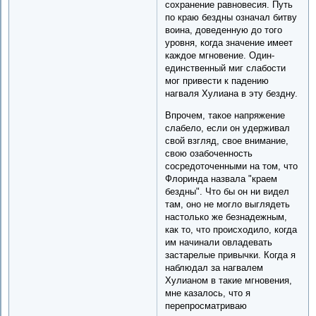
сохранение равновесия. Путь
по краю бездны означал битву
воина, доведенную до того
уровня, когда значение имеет
каждое мгновение. Один-
единственный миг слабости
мог привести к падению
нагваля Хулиана в эту бездну.
Впрочем, такое напряжение
слабело, если он удерживал
свой взгляд, свое внимание,
свою озабоченность
сосредоточенными на том, что
Флоринда назвала "краем
бездны". Что бы он ни видел
там, оно не могло выглядеть
настолько же безнадежным,
как то, что происходило, когда
им начинали овладевать
застарелые привычки. Когда я
наблюдал за нагвалем
Хулианом в такие мгновения,
мне казалось, что я
перепросматриваю