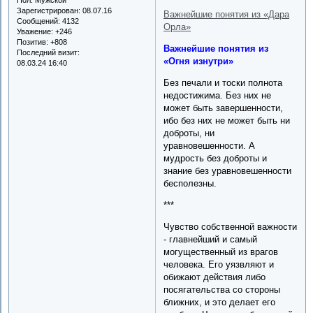
Зарегистрирован
: 08.07.16
Важнейшие понятия из «Дара
Сообщений:
4132
Орла»
Уважение:
+246
Позитив:
+808
Важнейшие понятия из
Последний визит:
«Огня изнутри»
08.03.24 16:40
Без печали и тоски полнота
недостижима. Без них не
может быть завершенности,
ибо без них не может быть ни
доброты, ни
уравновешенности. А
мудрость без доброты и
знание без уравновешенности
бесполезны.
***
Чувство собственной важности
- главнейший и самый
могущественный из врагов
человека. Его уязвляют и
обижают действия либо
посягательства со стороны
ближних, и это делает его