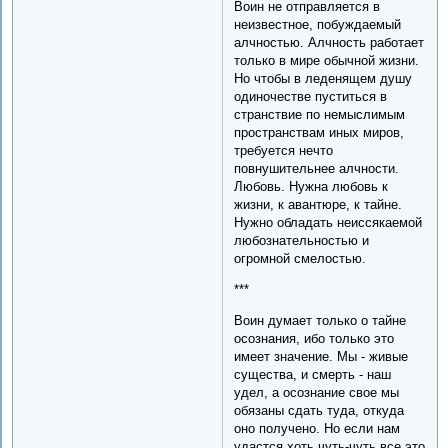
Воин не отправляется в
неизвестное, побуждаемый
алчностью. Алчность работает
только в мире обычной жизни.
Но чтобы в леденящем душу
одиночестве пуститься в
странствие по немыслимым
пространствам иных миров,
требуется нечто
повнушительнее алчности.
Любовь. Нужна любовь к
жизни, к авантюре, к тайне.
Нужно обладать неиссякаемой
любознательностью и
огромной смелостью.
***
Воин думает только о тайне
осознания, ибо только это
имеет значение. Мы - живые
существа, и смерть - наш
удел, а осознание свое мы
обязаны сдать туда, откуда
оно получено. Но если нам
удастся хоть чуть-чуть все это