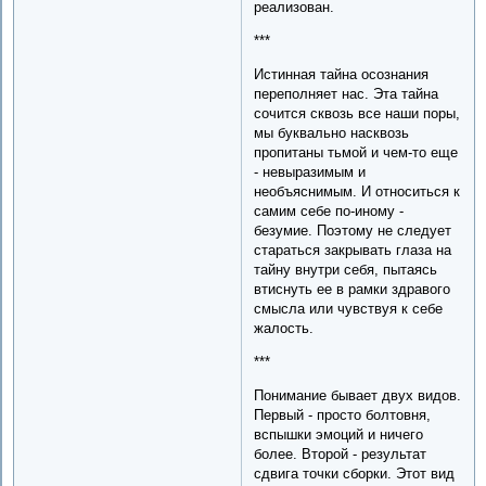
реализован.
***
Истинная тайна осознания
переполняет нас. Эта тайна
сочится сквозь все наши поры,
мы буквально насквозь
пропитаны тьмой и чем-то еще
- невыразимым и
необъяснимым. И относиться к
самим себе по-иному -
безумие. Поэтому не следует
стараться закрывать глаза на
тайну внутри себя, пытаясь
втиснуть ее в рамки здравого
смысла или чувствуя к себе
жалость.
***
Понимание бывает двух видов.
Первый - просто болтовня,
вспышки эмоций и ничего
более. Второй - результат
сдвига точки сборки. Этот вид