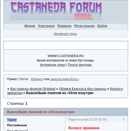
Форум
Участники
Правила
Регистрация
Войти
Активные темы
Объявление
WWW.CCASTANEDA.RU
Архив материалов из мира Кастанеды.
Активные темы
|
Поиск форума
Привет, Гость!
Войдите
или
зарегистрируйтесь
.
»
Кастанеда форум Original
»
#Книги Карлоса Кастанеды
»
Колесо
времени
»
Важнейшие понятия из «Огня изнутри»
Страница:
1
Важнейшие понятия из «Огня изнутри»
Viator
1
Поделиться
19.12.20 10:58
Постоянные
Колесо времени
Пол:
Мужской