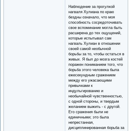
Наблюдение за прогулкой
нагваля Хулиана по краю
бездны означало, что моя
способность сосредоточивать
свое вспоминание могла быть
расширена до тех ощущений,
которые испытывал сам
нагваль Хулиан в отношении
своей самой необычной
борьбы за то, чтобы остаться в
живых. Я был до мозга костей
поражен пониманием того, что
борьба этого человека была
ежесекундным сражением
между его ужасающими
привычками к
индульгированию и
необычайной чувственностью,
с одной стороны, и твердым
желанием выжить - с другой.
Его сражения были не
единичными; это была
непрестанная,
дисциплинированная борьба за