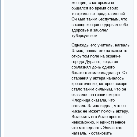
женщин, с которыми он
общался во время своих
театральных представлений.
Он был таким беспутным, что
в конце концов подорвал себе
здоровье и заболел
туберкулезом.
Однажды его учитель, нагваль
Элиас, нашел его на каком-то
открытом поле на окраине
города Дуранго, когда он
соблазнял дочь одного
богатого землевладельца. От
старания у актера началось
кровотечение, которое вскоре
стало таким сильным, что он
оказался на грани смерти.
Флоринда сказала, что
нагваль Элиас видел, что он
никак не может помочь актеру.
Вылечить его было просто
невозможно, и единственное,
что мог сделать Элиас как
нагваль, - остановить