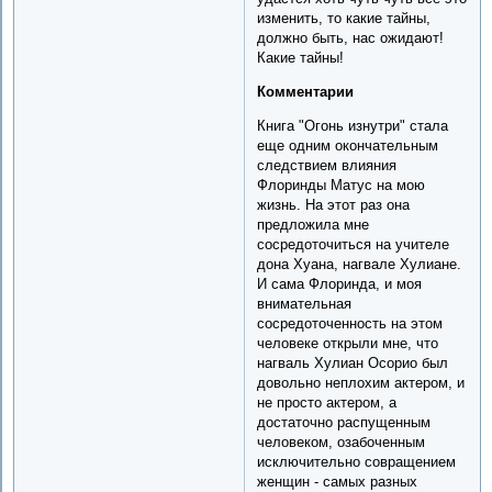
изменить, то какие тайны,
должно быть, нас ожидают!
Какие тайны!
Комментарии
Книга "Огонь изнутри" стала
еще одним окончательным
следствием влияния
Флоринды Матус на мою
жизнь. На этот раз она
предложила мне
сосредоточиться на учителе
дона Хуана, нагвале Хулиане.
И сама Флоринда, и моя
внимательная
сосредоточенность на этом
человеке открыли мне, что
нагваль Хулиан Осорио был
довольно неплохим актером, и
не просто актером, а
достаточно распущенным
человеком, озабоченным
исключительно совращением
женщин - самых разных