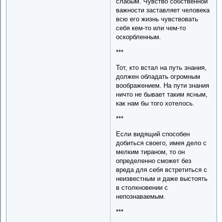
слабым. Чувство собственной
важности заставляет человека
всю его жизнь чувствовать
себя кем-то или чем-то
оскорбленным.
***
Тот, кто встал на путь знания,
должен обладать огромным
воображением. На пути знания
ничто не бывает таким ясным,
как нам бы того хотелось.
***
Если видящий способен
добиться своего, имея дело с
мелким тираном, то он
определенно сможет без
вреда для себя встретиться с
неизвестным и даже выстоять
в столкновении с
непознаваемым.
***