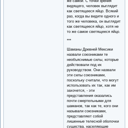
же самой. С точки зрения
видящего, человек выглядит
как светящееся яйцо. Всякий
раз, когда вы видите одного и
того же человека, он выглядит
как светящееся яйцо, хотя не
то же самое светящееся яйцо.
***
Шаманы Древней Мексики
назвали союзниками те
необъяснимые силы, которые
действовали под их
руководством. Они назвали
эти силы союзниками,
поскольку считали, что могут
использовать их так, как им
захочется, - эти
представления оказались
почти смертельными для
шаманов, так как те, кого они
называли союзниками,
представляют собой
лишенные телесной оболочки
существа, населяющие