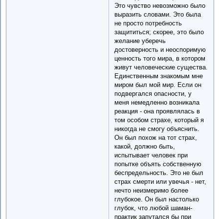
Это чувство невозможно было
выразить словами. Это была
не просто потребность
защититься; скорее, это было
желание уберечь
достоверность и неоспоримую
ценность того мира, в котором
живут человеческие существа.
Единственным знакомым мне
миром был мой мир. Если он
подвергался опасности, у
меня немедленно возникала
реакция - она проявлялась в
том особом страхе, который я
никогда не смогу объяснить.
Он был похож на тот страх,
какой, должно быть,
испытывает человек при
попытке объять собственную
беспредельность. Это не был
страх смерти или увечья - нет,
нечто неизмеримо более
глубокое. Он был настолько
глубок, что любой шаман-
практик запутался бы при