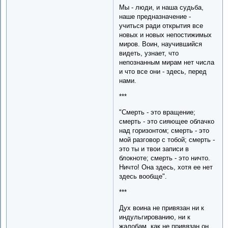
Мы - люди, и наша судьба,
наше предназначение -
учиться ради открытия все
новых и новых непостижимых
миров. Воин, научившийся
видеть, узнает, что
непознанным мирам нет числа
и что все они - здесь, перед
нами.
***
"Смерть - это вращение;
смерть - это сияющее облачко
над горизонтом; смерть - это
мой разговор с тобой; смерть -
это ты и твои записи в
блокноте; смерть - это ничто.
Ничто! Она здесь, хотя ее нет
здесь вообще".
***
Дух воина не привязан ни к
индульгированию, ни к
жалобам, как не привязан он