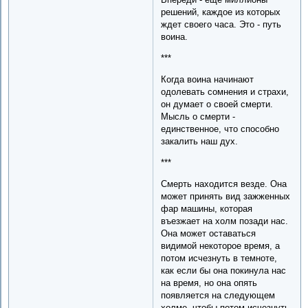
решений, каждое из которых
ждет своего часа. Это - путь
воина.
***
Когда воина начинают
одолевать сомнения и страхи,
он думает о своей смерти.
Мысль о смерти -
единственное, что способно
закалить наш дух.
***
Смерть находится везде. Она
может принять вид зажженных
фар машины, которая
въезжает на холм позади нас.
Она может оставаться
видимой некоторое время, а
потом исчезнуть в темноте,
как если бы она покинула нас
на время, но она опять
появляется на следующем
холме, чтобы потом исчезнуть