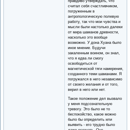
правдиво утверждать, что
считал себя счастливчиком,
погруженным в
антропологическую полевую
работу, так что мои чувства и
мысли были настолько далеки
от мира шаманов древности,
насколько это вообще
возможно. У дона Хуана было
иное мнение. Будучи
закаленным воином, он знал,
что я едва ли смогу
освободиться от
магнетической тяги намерения,
созданного теми шаманами. Я
погружался в него независимо
от своего желания и от того,
верил в него или нет.
Такое положение дел вызвало
у меня подсознательную
тревогу. Это было не то
беспокойство, какое можно
было бы определить или
выявить - его трудно было
даже осознать. Оно