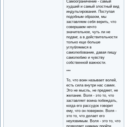
Самоограничение - самый
худший и самый злостный вид
индульгирования. Поступая
подобным образом, мы
заставляем себя верить, что
совершаем нечто
значительное, чуть ли не
подвиг, а в действительности
только еще больше
углубляемся в
самолюбование, давая пищу
самолюбию и чувству
собственной важности.
***
То, что воин называет волей,
есть сила внутри нас самих.
Это не мысль, не предмет, не
желание. Воля - это то, что
заставляет воина побеждать,
когда его рассудок говорит
ему, что он повержен. Воля -
это то, что делает его
неуязвимым. Воля - это то, что
позволяет шаману пройти