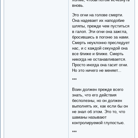
вновь.
Это огни на голове смерти.
Она надевает их наподобие
шляпы, прежде чем пуститься
в галоп. Эти огни она зажгла,
бросившись в погоню за нами.
Смерть неуклонно преследует
нас, и с каждой секундой она
все ближе и ближе. Смерть
никогда не останавливается.
Просто иногда она гасит огни.
Но это ничего не меняет...
***
Воин должен прежде всего
знать, что его действия
бесполезны, но он должен
выполнять их, как если бы он
не знал об этом. Это то, что
шаманы называют
контролируемой глупостью.
***