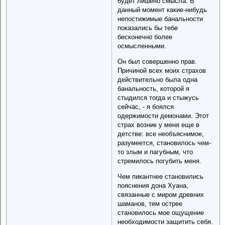
будет лишено смысла. В
данный момент какие-нибудь
непостижимые банальности
показались бы тебе
бесконечно более
осмысленными.
Он был совершенно прав.
Причиной всех моих страхов
действительно была одна
банальность, которой я
стыдился тогда и стыжусь
сейчас, - я боялся
одержимости демонами. Этот
страх возник у меня еще в
детстве: все необъяснимое,
разумеется, становилось чем-
то злым и пагубным, что
стремилось погубить меня.
Чем пикантнее становились
пояснения дона Хуана,
связанные с миром древних
шаманов, тем острее
становилось мое ощущение
необходимости защитить себя.