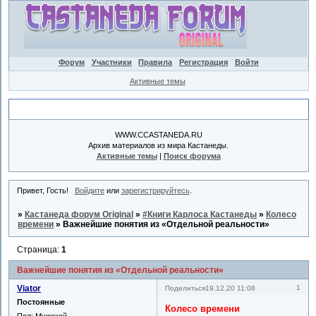
Форум
Участники
Правила
Регистрация
Войти
Активные темы
Объявление
WWW.CCASTANEDA.RU
Архив материалов из мира Кастанеды.
Активные темы
|
Поиск форума
Привет, Гость!
Войдите
или
зарегистрируйтесь
.
»
Кастанеда форум Original
»
#Книги Карлоса Кастанеды
»
Колесо
времени
»
Важнейшие понятия из «Отдельной реальности»
Страница:
1
Важнейшие понятия из «Отдельной реальности»
Viator
1
Поделиться
19.12.20 11:08
Постоянные
Колесо времени
Пол:
Мужской