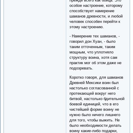
прежде всего как бойца. Это
особое настроение, которому
способствует намерение
шаманов древности, и любой
человек способен перейти к
этому настроению.
- Намерение тех шаманов, -
говорил дон Хуан, - было
таким отточенным, таким
мощным, что уплотняло
структуру воина, хотя сам
практик мог об этом даже не
подозревать.
Коротко говоря, для шаманов
Древней Мексики воин был
настолько согласованной с
протекающей вокруг него
битвой, настолько бдительной
боевой единицей, что в его
чистейшей форме воину не
нужно было ничего лишнего
для того, чтобы выжить. Не
было необходимости делать
воину какие-либо подарки,