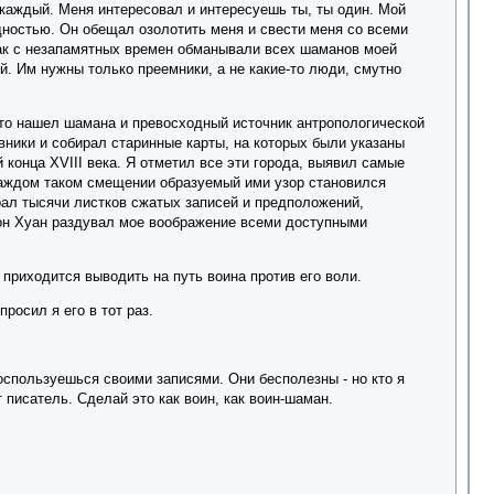
е каждый. Меня интересовал и интересуешь ты, ты один. Мой
дностью. Он обещал озолотить меня и свести меня со всеми
Так с незапамятных времен обманывали всех шаманов моей
й. Им нужны только преемники, а не какие-то люди, смутно
 что нашел шамана и превосходный источник антропологической
ники и собирал старинные карты, на которых были указаны
 конца XVIII века. Я отметил все эти города, выявил самые
каждом таком смещении образуемый ими узор становился
ал тысячи листков сжатых записей и предположений,
Дон Хуан раздувал мое воображение всеми доступными
а приходится выводить на путь воина против его воли.
росил я его в тот раз.
 воспользуешься своими записями. Они бесполезны - но кто я
т писатель. Сделай это как воин, как воин-шаман.