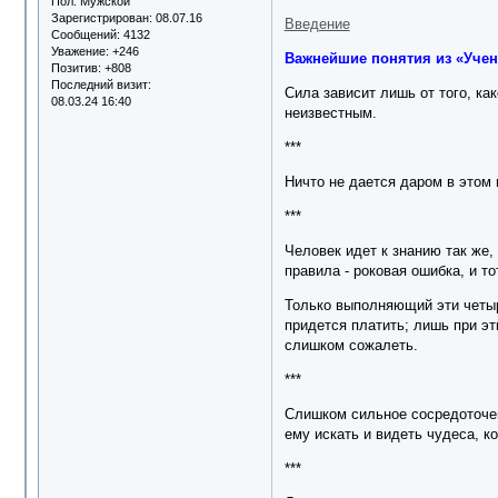
Пол:
Мужской
Зарегистрирован
: 08.07.16
Введение
Сообщений:
4132
Уважение:
+246
Важнейшие понятия из «Учен
Позитив:
+808
Последний визит:
Сила зависит лишь от того, ка
08.03.24 16:40
неизвестным.
***
Ничто не дается даром в этом 
***
Человек идет к знанию так же,
правила - роковая ошибка, и то
Только выполняющий эти четыр
придется платить; лишь при эт
слишком сожалеть.
***
Слишком сильное сосредоточен
ему искать и видеть чудеса, к
***