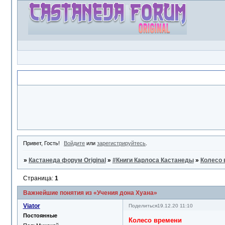
Объявление
Привет, Гость!
Войдите
или
зарегистрируйтесь
.
»
Кастанеда форум Original
»
#Книги Карлоса Кастанеды
»
Колесо 
Страница:
1
Важнейшие понятия из «Учения дона Хуана»
Viator
Поделиться
19.12.20 11:10
Постоянные
Колесо времени