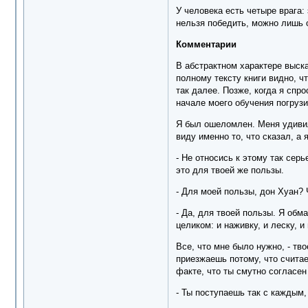
У человека есть четыре врага: 
нельзя победить, можно лишь 
Комментарии
В абстрактном характере выска
полному тексту книги видно, ч
так далее. Позже, когда я спр
начале моего обучения погрузи
Я был ошеломлен. Меня удивил
виду именно то, что сказал, а
- Не относись к этому так серь
это для твоей же пользы.
- Для моей пользы, дон Хуан? 
- Да, для твоей пользы. Я обм
целиком: и наживку, и леску, и
Все, что мне было нужно, - тв
приезжаешь потому, что счита
факте, что ты смутно согласен
- Ты поступаешь так с каждым,