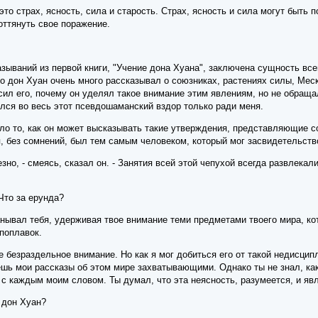
это страх, ясность, сила и старость. Страх, ясность и сила могут быть 
оттянуть свое поражение.
зываний из первой книги, "Учение дона Хуана", заключена сущность все
то дон Хуан очень много рассказывал о союзниках, растениях силы, Меск
осил его, почему он уделял такое внимание этим явлениям, но не обраща
лся во весь этот псевдошаманский вздор только ради меня.
о то, как он может высказывать такие утверждения, представляющие с
 я, без сомнений, был тем самым человеком, который мог засвидетельст
езно, - смеясь, сказал он. - Занятия всей этой чепухой всегда развлекал
Что за ерунда?
анывал тебя, удерживая твое внимание теми предметами твоего мира, кот
 поплавок.
ое безраздельное внимание. Но как я мог добиться его от такой недисци
ешь мои рассказы об этом мире захватывающими. Однако ты не знал, как
 с каждым моим словом. Ты думал, что эта неясность, разумеется, и явл
 дон Хуан?