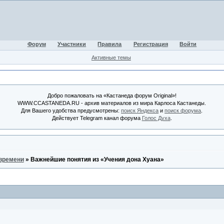
Форум
Участники
Правила
Регистрация
Войти
Активные темы
Добро пожаловать на «Кастанеда форум Original»!
WWW.CCASTANEDA.RU - архив материалов из мира Карлоса Кастанеды.
Для Вашего удобства предусмотрены:
поиск Яндекса
и
поиск форума
.
Действует Telegram канал форума
Голос Духа
.
времени
»
Важнейшие понятия из «Учения дона Хуана»