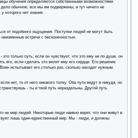
раницы обучения определяются собственными возможностями
 дело обычное; все мы им подвержены, и тут ничего не
у которого нет знания.
ься от подобного ощущения. Поступки людей не могут быть
 неизменные встречи с бесконечностью.
это только путь; если он чувствует, что это ему не по душе, он
ть его, если сделать это велит ему его сердце. Его решение
Воин испытывает его столько раз, сколько находит нужным.
если нет, то от него никакого толку. Оба пути ведут в никуда, но
 странствуешь - ты и твой путь нераздельны. Другой путь
то не мир людей. Некоторые люди наивно верят, что они живут в
ствует лишь один-единственный мир. Мы - люди, и должны