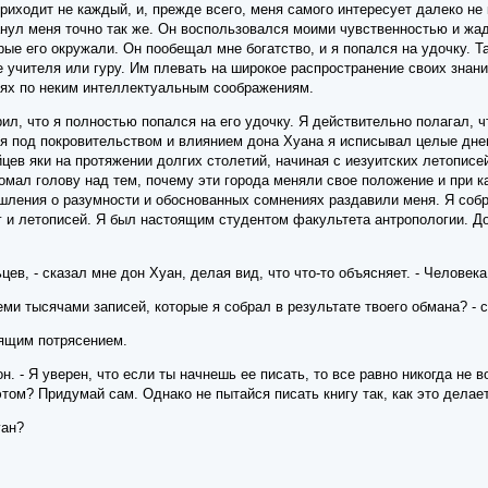
 приходит не каждый, и, прежде всего, меня самого интересует далеко н
анул меня точно так же. Он воспользовался моими чувственностью и жа
ые его окружали. Он пообещал мне богатство, и я попался на удочку. 
 учителя или гуру. Им плевать на широкое распространение своих знани
иях по неким интеллектуальным соображениям.
рил, что я полностью попался на его удочку. Я действительно полагал,
я под покровительством и влиянием дона Хуана я исписывал целые днев
ев яки на протяжении долгих столетий, начиная с иезуитских летописей
омал голову над тем, почему эти города меняли свое положение и при 
ления о разумности и обоснованных сомнениях раздавили меня. Я собр
г и летописей. Я был настоящим студентом факультета антропологии. 
цев, - сказал мне дон Хуан, делая вид, что что-то объясняет. - Человек
еми тысячами записей, которые я собрал в результате твоего обмана? - сп
оящим потрясением.
 он. - Я уверен, что если ты начнешь ее писать, то все равно никогда не
этом? Придумай сам. Однако не пытайся писать книгу так, как это делае
уан?