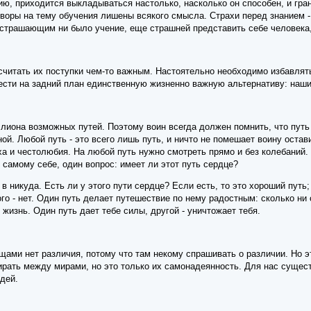
нию, приходится выкладываться настолько, насколько он способен, и г
воры на тему обучения лишены всякого смысла. Страхи перед знанием -
страшающим ни было учение, еще страшней представить себе человека, 
считать их поступки чем-то важным. Настоятельно необходимо избавлят
ести на задний план единственную жизненно важную альтернативу: наши
лиона возможных путей. Поэтому воин всегда должен помнить, что путь - 
ой. Любой путь - это всего лишь путь, и ничто не помешает воину остави
а и честолюбия. На любой путь нужно смотреть прямо и без колебаний. 
о самому себе, один вопрос: имеет ли этот путь сердце?
в никуда. Есть ли у этого пути сердце? Если есть, то это хороший путь; 
гого - нет. Один путь делает путешествие по нему радостным: сколько ни
 жизнь. Один путь дает тебе силы, другой - уничтожает тебя.
щами нет различия, потому что там некому спрашивать о различии. Но э
бирать между мирами, но это только их самонадеянность. Для нас суще
дей.