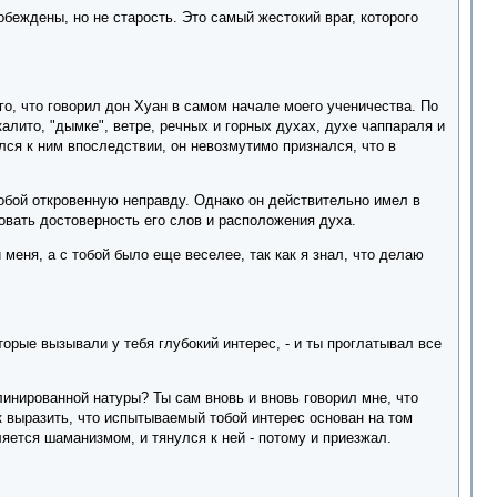
побеждены, но не старость. Это самый жестокий враг, которого
го, что говорил дон Хуан в самом начале моего ученичества. По
алито, "дымке", ветре, речных и горных духах, духе чаппараля и
лся к ним впоследствии, он невозмутимо признался, что в
обой откровенную неправду. Однако он действительно имел в
вовать достоверность его слов и расположения духа.
и меня, а с тобой было еще веселее, так как я знал, что делаю
орые вызывали у тебя глубокий интерес, - и ты проглатывал все
плинированной натуры? Ты сам вновь и вновь говорил мне, что
 выразить, что испытываемый тобой интерес основан на том
яется шаманизмом, и тянулся к ней - потому и приезжал.