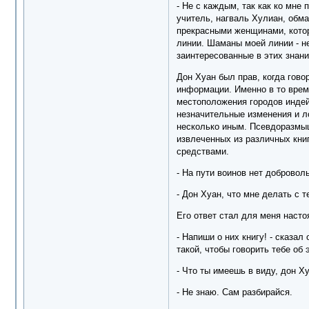
- Не с каждым, так как ко мне
учитель, нагваль Хулиан, обм
прекрасными женщинами, котор
линии. Шаманы моей линии - не
заинтересованные в этих знан
Дон Хуан был прав, когда гово
информации. Именно в то врем
местоположения городов индейц
незначительные изменения и л
несколько иным. Псевдоразмыш
извлеченных из различных кни
средствами.
- На пути воинов нет доброволь
- Дон Хуан, что мне делать с т
Его ответ стал для меня наст
- Напиши о них книгу! - сказал
такой, чтобы говорить тебе об 
- Что ты имеешь в виду, дон Х
- Не знаю. Сам разбирайся.