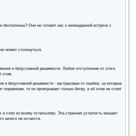
ые бесполезны? Они не готовят нас к неожиданной встрече с
век может столкнуться.
овения и безусловной решимости. Любое отступление от этого
б этом.
я и безусловной решимости - застрахован от ошибок, за которые
т поражение, то он проигрывает только битву, а об этом не стоит
 и слеп ко всему остальному. Эта странная усталость мешает
о ничего не остается.