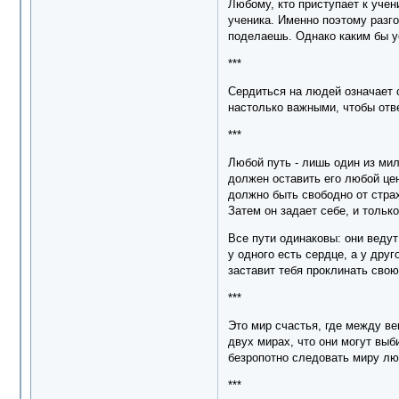
Любому, кто приступает к уче
ученика. Именно поэтому разго
поделаешь. Однако каким бы у
***
Сердиться на людей означает 
настолько важными, чтобы отв
***
Любой путь - лишь один из мил
должен оставить его любой цен
должно быть свободно от страх
Затем он задает себе, и тольк
Все пути одинаковы: они ведут 
у одного есть сердце, а у дру
заставит тебя проклинать свою
***
Это мир счастья, где между ве
двух мирах, что они могут вы
безропотно следовать миру лю
***