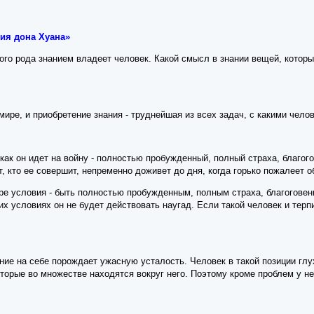
ия дона Хуана»
кого рода знанием владеет человек. Какой смысл в знании вещей, котор
мире, и приобретение знания - труднейшая из всех задач, с какими чело
 как он идет на войну - полностью пробужденный, полный страха, благог
т, кто ее совершит, непременно доживет до дня, когда горько пожалеет о
е условия - быть полностью пробужденным, полным страха, благоговени
их условиях он не будет действовать наугад. Если такой человек и терпи
ие на себе порождает ужасную усталость. Человек в такой позиции глух
оторые во множестве находятся вокруг него. Поэтому кроме проблем у нег