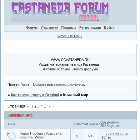
Форум
Участники
Правила
Регистрация
Войти
Активные темы
Объявление
WWW.CCASTANEDA.RU
Архив материалов из мира Кастанеды.
Активные темы
|
Поиск форума
Привет, Гость!
Войдите
или
зарегистрируйтесь
.
»
Кастанеда форум Original
»
Книжный мир
Страница:
«
1
2
3
4
…
7
»
Книжный мир
Последнее
Тема
Ответов
Просмотров
сообщение
Книги Норберта Классена,
22.03.20 17:28
5
506
скачать
Viator
ТОЧо