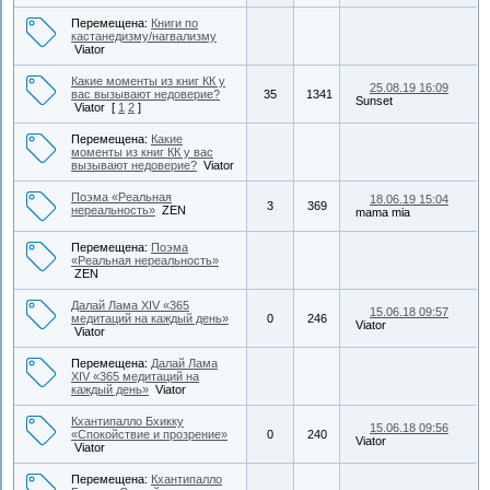
Перемещена:
Книги по
кастанедизму/нагвализму
Viator
Какие моменты из книг КК у
25.08.19 16:09
вас вызывают недоверие?
35
1341
Sunset
Viator
[
1
2
]
Перемещена:
Какие
моменты из книг КК у вас
вызывают недоверие?
Viator
Поэма «Реальная
18.06.19 15:04
3
369
нереальность»
ZEN
mama mia
Перемещена:
Поэма
«Реальная нереальность»
ZEN
Далай Лама XIV «365
15.06.18 09:57
медитаций на каждый день»
0
246
Viator
Viator
Перемещена:
Далай Лама
XIV «365 медитаций на
каждый день»
Viator
Кхантипалло Бхикку
15.06.18 09:56
«Спокойствие и прозрение»
0
240
Viator
Viator
Перемещена:
Кхантипалло