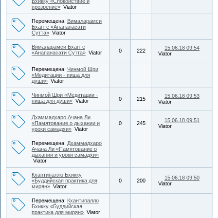
Бхикку «Спокойствие и
прозрение»
Viator
Перемещена:
Вималарамси
Бханте «Анапанасати
Сутта»
Viator
Вималарамси Бханте
15.06.18 09:54
0
222
«Анапанасати Сутта»
Viator
Viator
Перемещена:
Чинмой Шри
«Медитации - пища для
души»
Viator
Чинмой Шри «Медитации -
15.06.18 09:53
0
215
пища для души»
Viator
Viator
Дхаммадхаро Ачана Ли
15.06.18 09:51
«Памятование о дыхании и
0
245
Viator
уроки самадхи»
Viator
Перемещена:
Дхаммадхаро
Ачана Ли «Памятование о
дыхании и уроки самадхи»
Viator
Кхантипалло Бхикку
15.06.18 09:50
«Буддийская практика для
0
200
Viator
мирян»
Viator
Перемещена:
Кхантипалло
Бхикку «Буддийская
практика для мирян»
Viator