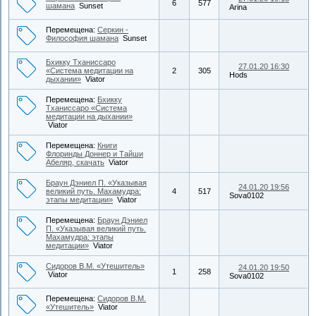
6
577
шамана
Sunset
Arina
Перемещена:
Серкин -
Философия шамана
Sunset
Бхикку Тханиссаро
27.01.20 16:30
«Система медитации на
2
305
Hods
дыхании»
Viator
Перемещена:
Бхикку
Тханиссаро «Система
медитации на дыхании»
Viator
Перемещена:
Книги
Флоринды Доннер и Тайши
Абеляр, скачать
Viator
Браун Дэниел П. «Указывая
24.01.20 19:56
великий путь. Махамудра:
4
517
Sova0102
этапы медитации»
Viator
Перемещена:
Браун Дэниел
П. «Указывая великий путь.
Махамудра: этапы
медитации»
Viator
Сидоров В.М. «Утешитель»
24.01.20 19:50
1
258
Viator
Sova0102
Перемещена:
Сидоров В.М.
«Утешитель»
Viator