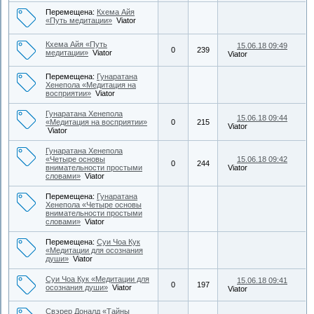
Перемещена:
Кхема Айя
«Путь медитации»
Viator
Кхема Айя «Путь
15.06.18 09:49
0
239
медитации»
Viator
Viator
Перемещена:
Гунаратана
Хенепола «Медитация на
восприятии»
Viator
Гунаратана Хенепола
15.06.18 09:44
«Медитация на восприятии»
0
215
Viator
Viator
Гунаратана Хенепола
«Четыре основы
15.06.18 09:42
0
244
внимательности простыми
Viator
словами»
Viator
Перемещена:
Гунаратана
Хенепола «Четыре основы
внимательности простыми
словами»
Viator
Перемещена:
Суи Чоа Кук
«Медитации для осознания
души»
Viator
Суи Чоа Кук «Медитации для
15.06.18 09:41
0
197
осознания души»
Viator
Viator
Свэрер Доналд «Тайны