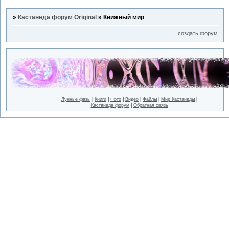
»
Кастанеда форум Original
»
Книжный мир
создать форум
Лунные фазы
|
Книги
|
Фото
|
Видео
|
Файлы
|
Мир Кастанеды
|
Кастанеда форум
|
Обратная связь