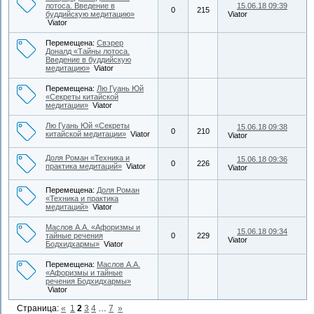
лотоса. Введение в
15.06.18 09:39
0
215
буддийскую медитацию»
Viator
Viator
Перемещена:
Свэрер
Доналд «Тайны лотоса.
Введение в буддийскую
медитацию»
Viator
Перемещена:
Лю Гуань Юй
«Секреты китайской
медитации»
Viator
Лю Гуань Юй «Секреты
15.06.18 09:38
0
210
китайской медитации»
Viator
Viator
Доля Роман «Техника и
15.06.18 09:36
0
226
практика медитаций»
Viator
Viator
Перемещена:
Доля Роман
«Техника и практика
медитаций»
Viator
Маслов А.А. «Афоризмы и
15.06.18 09:34
тайные речения
0
229
Viator
Бодхидхармы»
Viator
Перемещена:
Маслов А.А.
«Афоризмы и тайные
речения Бодхидхармы»
Viator
Страница:
«
1
2
3
4
…
7
»