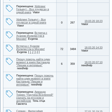
Перемещена:
Хёфлинг
Гельмут - Все «чудеса» в
одной книге
Viator
Хёфлинг Гельмут - Все
19.03.20 18:23
«чудеса» в одной книге
0
267
Viator
Viator
Перемещена:
Встреча с
Хуаном Иолилистли в
Москве!
Evgenia
Встреча с Хуаном
18.03.20 14:33
Иолилистли в Москве!
72
3484
Viator
Evgenia
[
1
2
3
4
]
Прошу помочь найти один
момент в книге Кастанеда
18.03.20 07:10
6
359
"Лекции и интервью"
needhelp
needhelp
Перемещена:
Прошу помочь
найти один момент в книге
Кастанеда "Лекции и
интервью"
needhelp
Перемещена:
Армандо
Торрес "Паутина Вселенной"
скачать на русском и
английском
Тень отца
Гамлета
Серкин - Философия
27.01.20 19:15