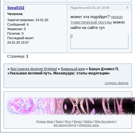
Sova0102
5
Поделиться
24.01.20 19:56
Читатели
может эта подойдет?
прокат
Зарегистрирован
: 24.01.20
туристической посуды
можно
Сообщений:
6
найти на сайте гуп
Уважение:
0
Позитив:
0
0
Последний визит:
24.01.20 19:57
Страница:
1
»
Кастанеда форум Original
»
Книжный мир
»
Браун Дэниел П.
«Указывая великий путь. Махамудра: этапы медитации»
создать форум
Лунные фазы
|
Книги
|
Фото
|
Видео
|
Файлы
|
Мир Кастанеды
|
Кастанеда форум
|
Обратная связь