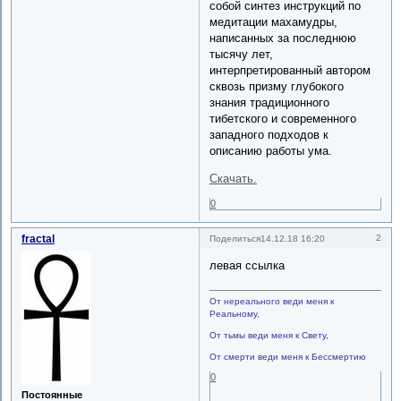
собой синтез инструкций по
медитации махамудры,
написанных за последнюю
тысячу лет,
интерпретированный автором
сквозь призму глубокого
знания традиционного
тибетского и современного
западного подходов к
описанию работы ума.
Скачать.
0
fractal
2
Поделиться
14.12.18 16:20
левая ссылка
От нереального веди меня к
Реальному,
От тьмы веди меня к Свету,
От смерти веди меня к Бессмертию
0
Постоянные