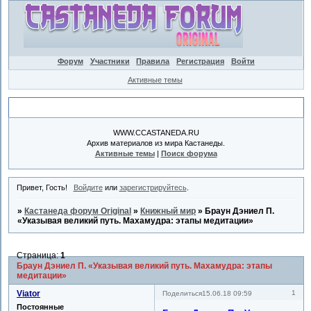
Форум
Участники
Правила
Регистрация
Войти
Активные темы
Объявление
WWW.CCASTANEDA.RU
Архив материалов из мира Кастанеды.
Активные темы
|
Поиск форума
Привет, Гость!
Войдите
или
зарегистрируйтесь
.
»
Кастанеда форум Original
»
Книжный мир
»
Браун Дэниел П.
«Указывая великий путь. Махамудра: этапы медитации»
Страница:
1
Браун Дэниел П. «Указывая великий путь. Махамудра: этапы
медитации»
Viator
1
Поделиться
15.06.18 09:59
Постоянные