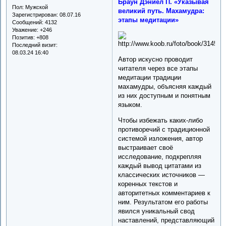
Браун Дэниел П. «Указывая
Пол:
Мужской
великий путь. Махамудра:
Зарегистрирован
: 08.07.16
этапы медитации»
Сообщений:
4132
Уважение:
+246
Позитив:
+808
Последний визит:
08.03.24 16:40
Автор искусно проводит
читателя через все этапы
медитации традиции
махамудры, объясняя каждый
из них доступным и понятным
языком.
Чтобы избежать каких-либо
противоречий с традиционной
системой изложения, автор
выстраивает своё
исследование, подкрепляя
каждый вывод цитатами из
классических источников —
коренных текстов и
авторитетных комментариев к
ним. Результатом его работы
явился уникальный свод
наставлений, представляющий