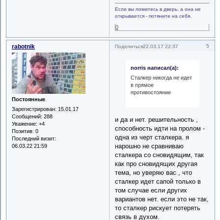
Если вы ломитесь в дверь, а она не
открывается - потяните на себя.
0
rabotnik
5
Поделиться
22.03.17 22:37
norris написал(а):
Сталкер никогда не идет
в прямое
противостояние
Постоянные
Зарегистрирован
: 15.01.17
Сообщений:
288
и да и нет. решительность ,
Уважение:
+4
способность идти на пролом -
Позитив:
0
одна из черт сталкера. я
Последний визит:
нарошно не сравниваю
06.03.22 21:59
сталкера со сновидящим, так
как про сновидящих другая
тема, но уверяю вас , что
сталкер идет сапой только в
том случае если других
вариантов нет. если это не так,
то сталкер рискует потерять
связь в духом.