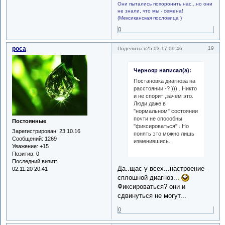
Они пытались похоронить нас...но они
не знали, что мы - семена!
(Мексиканская пословица )
0
роса
19
Поделиться
25.03.17 09:46
Чернояр написал(а):
Постановка диагноза на
расстоянии -? ))) . Никто
и не спорит ,зачем это.
Люди даже в
"нормальном" состоянии
почти не способны
Постоянные
"фиксироваться" . Но
Зарегистрирован
: 23.10.16
понять это можно лишь
Сообщений:
1269
изменившись.
Уважение:
+15
Позитив:
0
Последний визит:
Да..щас у всех...настроение-
02.11.20 20:41
сплошной диагноз...
Фиксироваться? они и
сдвинуться не могут...
0