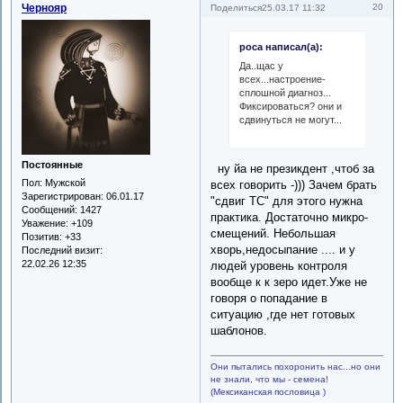
Чернояр
20
Поделиться
25.03.17 11:32
роса написал(а):
Да..щас у
всех...настроение-
сплошной диагноз...
Фиксироваться? они и
сдвинуться не могут...
Постоянные
ну йа не презикдент ,чтоб за
Пол:
Мужской
всех говорить -))) Зачем брать
Зарегистрирован
: 06.01.17
"сдвиг ТС" для этого нужна
Сообщений:
1427
практика. Достаточно микро-
Уважение:
+109
смещений. Небольшая
Позитив:
+33
хворь,недосыпание .... и у
Последний визит:
22.02.26 12:35
людей уровень контроля
вообще к к зеро идет.Уже не
говоря о попадание в
ситуацию ,где нет готовых
шаблонов.
Они пытались похоронить нас...но они
не знали, что мы - семена!
(Мексиканская пословица )