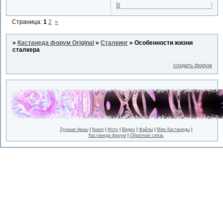
0
Страница:
1
2
»
»
Кастанеда форум Original
»
Сталкинг
»
Особенности жизни
сталкера
создать форум
Лунные фазы
|
Книги
|
Фото
|
Видео
|
Файлы
|
Мир Кастанеды
|
Кастанеда форум
|
Обратная связь