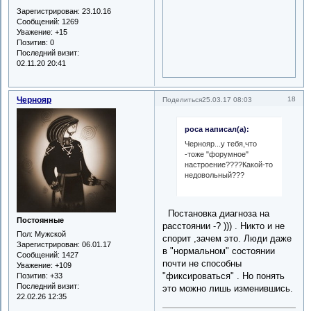
Зарегистрирован
: 23.10.16
Сообщений:
1269
Уважение:
+15
Позитив:
0
Последний визит:
02.11.20 20:41
Чернояр
18
Поделиться
25.03.17 08:03
роса написал(а):
Чернояр...у тебя,что
-тоже "форумное"
настроение????Какой-то
недовольный???
Постановка диагноза на
Постоянные
расстоянии -? ))) . Никто и не
Пол:
Мужской
спорит ,зачем это. Люди даже
Зарегистрирован
: 06.01.17
в "нормальном" состоянии
Сообщений:
1427
почти не способны
Уважение:
+109
"фиксироваться" . Но понять
Позитив:
+33
Последний визит:
это можно лишь изменившись.
22.02.26 12:35