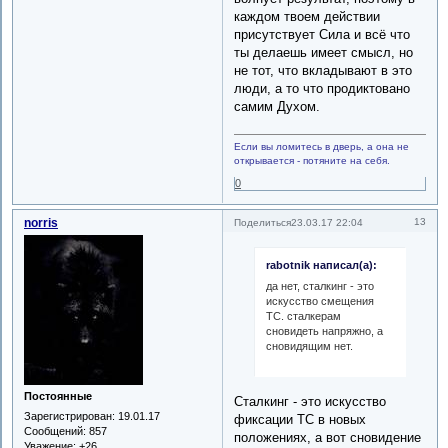
каждом твоем действии
присутствует Сила и всё что
ты делаешь имеет смысл, но
не тот, что вкладывают в это
люди, а то что продиктовано
самим Духом.
Если вы ломитесь в дверь, а она не
открывается - потяните на себя.
0
norris
13
Поделиться
23.03.17 22:04
rabotnik написал(а):
да нет, сталкинг - это
искусство смещения
ТС. сталкерам
сновидеть напряжно, а
сновидящим нет.
Постоянные
Сталкинг - это искусство
Зарегистрирован
: 19.01.17
фиксации ТС в новых
Сообщений:
857
положениях, а вот сновидение
Уважение:
+26