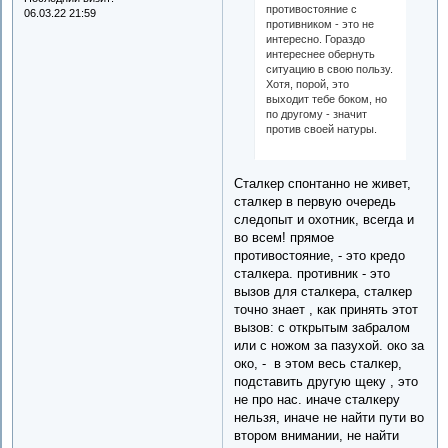
противостояние с
06.03.22 21:59
противником - это не
интересно. Гораздо
интереснее обернуть
ситуацию в свою пользу.
Хотя, порой, это
выходит тебе боком, но
по другому - значит
против своей натуры.
Сталкер спонтанно не живет,
сталкер в первую очередь
следопыт и охотник, всегда и
во всем! прямое
противостояние, - это кредо
сталкера. противник - это
вызов для сталкера, сталкер
точно знает , как принять этот
вызов: с открытым забралом
или с ножом за пазухой. око за
око, - в этом весь сталкер,
подставить другую щеку , это
не про нас. иначе сталкеру
нельзя, иначе не найти пути во
втором внимании, не найти