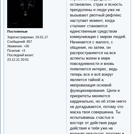
остановлен, страх и ясность
преодолены и люди уже не
вызывают рвотный рефлекс
наступает момент, когда
сталкинг становится
единственным средством
Постоянные
коммуникации с миром людей.
Зарегистрирован
: 19.01.17
Начинается с малого, с
Сообщений:
857
Уважение:
+26
общения, но затем, он
Позитив:
+3
распространяется на все
Последний визит:
аспекты жизни в мире
23.12.21 20:01
повседневности и вновь
появляется интерес, ведь
теперь все и всё вокруг
является тайной а
импровизация основой
функционирования. Цели и
приоритеты меняются
кардинально, но об этом никто
не догадывается, потому что
маска твоя совершенна. Ты
испытываешь счастье и
восторг от действия ради
действия и тебя уже не
волнует результат, поэтому в