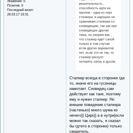
Уважение:
0
решительность ,
Позитив:
0
способность идти на
Последний визит:
пролом - одна из черт
28.03.17 19:31
сталкера. я нарошно не
сравниваю сталкера со
сновидящим, так как про
сновидящих другая
тема, но уверяю вас ,
что сталкер идет сапой
только в том случае
если других вариантов
нет. если это не так, то
сталкер рискует
потерять связь в духом.
Сталкер всегда в сторонке где
то, иначе его на гусеницы
намотает. Сновидец сам
действует как танк, поэтому
ему и нужен сталкер. Но
внешне поведение сталкера
(частенько) много шума из
нечего)) Цирк)) а в нутри(если
можно так сказать, я сказал
бы гдтето в сторонке) только
свидетель.