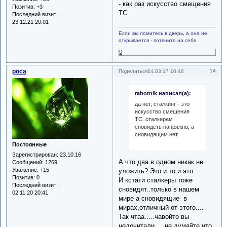
- как раз искусство смещения
Позитив:
+3
ТС.
Последний визит:
23.12.21 20:01
Если вы ломитесь в дверь, а она не
открывается - потяните на себя.
0
роса
14
Поделиться
24.03.17 10:48
rabotnik написал(а):
да нет, сталкинг - это
искусство смещения
ТС. сталкерам
сновидеть напряжно, а
сновидящим нет.
Постоянные
Зарегистрирован
: 23.10.16
А что два в одном никак не
Сообщений:
1269
Уважение:
+15
уложить? Это и то и это.
Позитив:
0
И кстати сталкеры тоже
Последний визит:
сновидят..только в нашем
02.11.20 20:41
мире а сновидящие- в
мирах,отличный от этого....
Так чтаа.....чавойто вы
недочитали.....не думайте,что