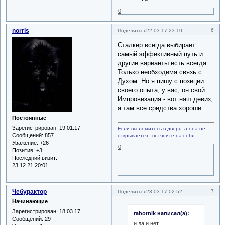
0
norris
6
Поделиться
22.03.17 23:10
Сталкер всегда выбирает
самый эффективный путь и
другие варианты есть всегда.
Только необходима связь с
Духом. Но я пишу с позиции
своего опыта, у вас, он свой.
Импровизация - вот наш девиз,
а там все средства хороши.
Постоянные
Зарегистрирован
: 19.01.17
Если вы ломитесь в дверь, а она не
Сообщений:
857
открывается - потяните на себя.
Уважение:
+26
0
Позитив:
+3
Последний визит:
23.12.21 20:01
Чебурактор
7
Поделиться
23.03.17 02:52
Начинающие
Зарегистрирован
: 18.03.17
rabotnik написал(а):
Сообщений:
29
и да и нет.