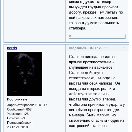
связи с духом. сталкер
вынужден грудью пробивать
дорогу, прежде чем летать по
ней на крыльях намерения.
такова я думаю реальность
сталкера.
0
norris
4
Поделиться
22.03.17 22:27
Сталкер никогда не идет в
прямое противостояние -
глупейшее из вариантов.
Сталкер действует
стратегически, никогда не
выставляя себя напоказ. Он
всегда на вторых ролях и
действует из-за спины,
выставляя других вперед,
Постоянные
чтобы они принимали удар, а у
Зарегистрирован
: 19.01.17
него было пространство для
Сообщений:
857
Уважение:
+26
маневра. Быть мягким, но
Позитив:
+3
смертельно опасным - одно из
Последний визит:
настроений сталкера.
23.12.21 20:01