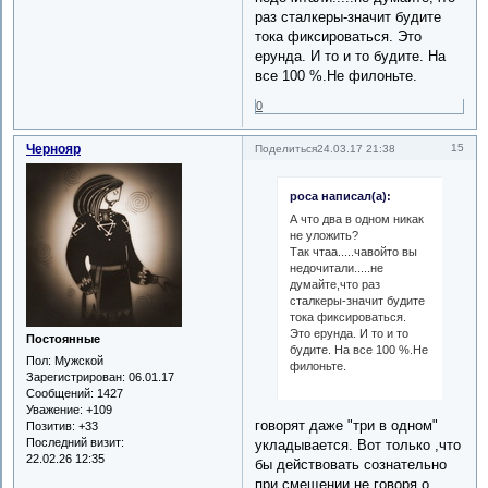
раз сталкеры-значит будите
тока фиксироваться. Это
ерунда. И то и то будите. На
все 100 %.Не филоньте.
0
Чернояр
15
Поделиться
24.03.17 21:38
роса написал(а):
А что два в одном никак
не уложить?
Так чтаа.....чавойто вы
недочитали.....не
думайте,что раз
сталкеры-значит будите
тока фиксироваться.
Это ерунда. И то и то
Постоянные
будите. На все 100 %.Не
Пол:
Мужской
филоньте.
Зарегистрирован
: 06.01.17
Сообщений:
1427
Уважение:
+109
говорят даже "три в одном"
Позитив:
+33
Последний визит:
укладывается. Вот только ,что
22.02.26 12:35
бы действовать сознательно
при смещении,не говоря о