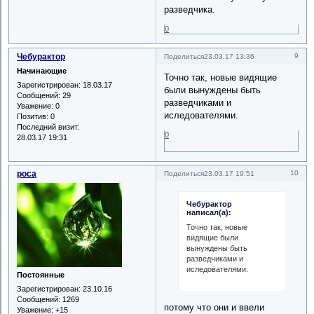
разведчика.
0
Чебурактор
9
Поделиться
23.03.17 13:36
Начинающие
Точно так, новые видящие
Зарегистрирован
: 18.03.17
были вынуждены быть
Сообщений:
29
разведчиками и
Уважение:
0
иследователями.
Позитив:
0
Последний визит:
0
28.03.17 19:31
роса
10
Поделиться
23.03.17 19:51
Чебурактор
написал(а):
Точно так, новые
видящие были
вынуждены быть
разведчиками и
иследователями.
Постоянные
Зарегистрирован
: 23.10.16
Сообщений:
1269
потому что они и ввели
Уважение:
+15