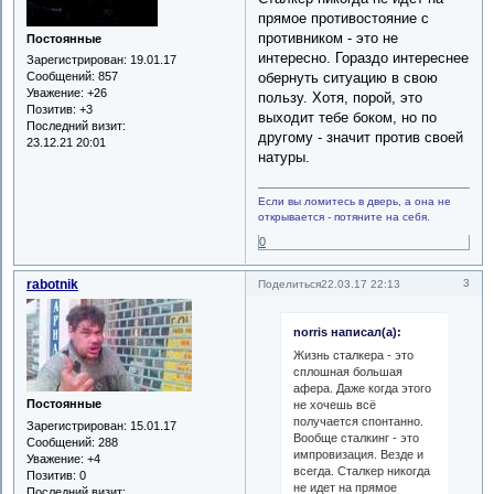
прямое противостояние с
противником - это не
Постоянные
интересно. Гораздо интереснее
Зарегистрирован
: 19.01.17
обернуть ситуацию в свою
Сообщений:
857
Уважение:
+26
пользу. Хотя, порой, это
Позитив:
+3
выходит тебе боком, но по
Последний визит:
другому - значит против своей
23.12.21 20:01
натуры.
Если вы ломитесь в дверь, а она не
открывается - потяните на себя.
0
rabotnik
3
Поделиться
22.03.17 22:13
norris написал(а):
Жизнь сталкера - это
сплошная большая
афера. Даже когда этого
Постоянные
не хочешь всё
получается спонтанно.
Зарегистрирован
: 15.01.17
Вообще сталкинг - это
Сообщений:
288
импровизация. Везде и
Уважение:
+4
всегда. Сталкер никогда
Позитив:
0
не идет на прямое
Последний визит: