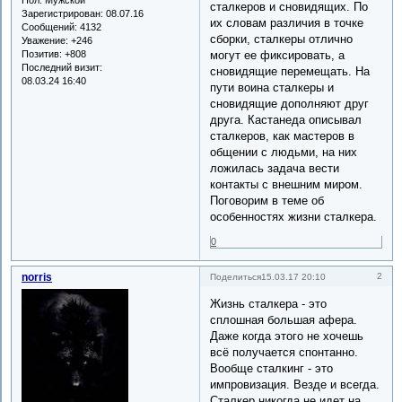
сталкеров и сновидящих. По
Зарегистрирован
: 08.07.16
их словам различия в точке
Сообщений:
4132
сборки, сталкеры отлично
Уважение:
+246
Позитив:
+808
могут ее фиксировать, а
Последний визит:
сновидящие перемещать. На
08.03.24 16:40
пути воина сталкеры и
сновидящие дополняют друг
друга. Кастанеда описывал
сталкеров, как мастеров в
общении с людьми, на них
ложилась задача вести
контакты с внешним миром.
Поговорим в теме об
особенностях жизни сталкера.
0
norris
2
Поделиться
15.03.17 20:10
Жизнь сталкера - это
сплошная большая афера.
Даже когда этого не хочешь
всё получается спонтанно.
Вообще сталкинг - это
импровизация. Везде и всегда.
Сталкер никогда не идет на