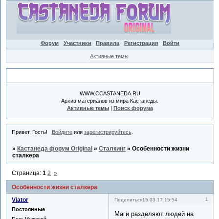
Форум
Участники
Правила
Регистрация
Войти
Активные темы
Объявление
WWW.CCASTANEDA.RU
Архив материалов из мира Кастанеды.
Активные темы
|
Поиск форума
Привет, Гость!
Войдите
или
зарегистрируйтесь
.
»
Кастанеда форум Original
»
Сталкинг
»
Особенности жизни
сталкера
Страница:
1
2
»
Особенности жизни сталкера
Viator
1
Поделиться
15.03.17 15:54
Постоянные
Маги разделяют людей на
Пол:
Мужской