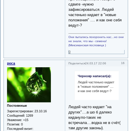
сдвиге -нужно
зафиксироваться. Людей
частенько кидает в "новые
положения" .... и как оне себя
ведут-?
Они пытались похоронить нас...но они
не знали, что мы - семена!
(Мексиканская пословица )
0
роса
16
Поделиться
24.03.17 22:06
Чернояр написал(а):
Людей частенько кидает
в "новые положения" ....
и как оне себя ведут-?
Постоянные
Людей часто кидает "на
Зарегистрирован
: 23.10.16
других"....а шо б далеко
Сообщений:
1269
кидануло-таких не
Уважение:
+15
встречала....водка не в счёт(
Позитив:
0
там другие законы).
Последний визит: