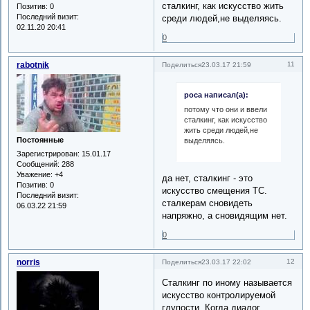
сталкинг, как искусство жить
Позитив:
0
Последний визит:
среди людей,не выделяясь.
02.11.20 20:41
0
rabotnik
11
Поделиться
23.03.17 21:59
роса написал(а):
потому что они и ввели
сталкинг, как искусство
жить среди людей,не
Постоянные
выделяясь.
Зарегистрирован
: 15.01.17
Сообщений:
288
Уважение:
+4
да нет, сталкинг - это
Позитив:
0
искусство смещения ТС.
Последний визит:
сталкерам сновидеть
06.03.22 21:59
напряжно, а сновидящим нет.
0
norris
12
Поделиться
23.03.17 22:02
Сталкинг по иному называется
искусство контролируемой
глупости. Когда диалог