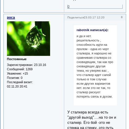
0
роса
8
Поделиться
23.03.17 12:20
rabotnik написал(а):
и да и нет.
решительность ,
способность идти на
пролом - одна из черт
сталкера. я нарошно не
сравниваю сталкера со
Постоянные
сновидящим, так как про
Зарегистрирован
: 23.10.16
сновидящих другая
Сообщений:
1269
тема, но уверяю вас ,
Уважение:
+15
что сталкер идет сапой
Позитив:
0
только в том случае
Последний визит:
если других вариантов
02.11.20 20:41
нет. если это не так, то
сталкер рискует
потерять связь в духом.
У сталкера всегда есть
"другой выход"....на то он и
сталкер. Его бой -это не
стенка на стенку..это путь