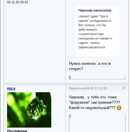
02.11.20 20:41
Чернояр написал(а):
говорят даже "три в
одном" укладывается.
Вот только ,что бы
действовать
сознательно при
смещении,не говоря о
сдвиге -нужно
зафиксироваться.
Нужно конечно..а кто ж
спорит?
0
роса
17
Поделиться
24.03.17 22:23
Чернояр...у тебя,что -тоже
"форумное" настроение????
Какой-то недовольный???
0
Постоянные