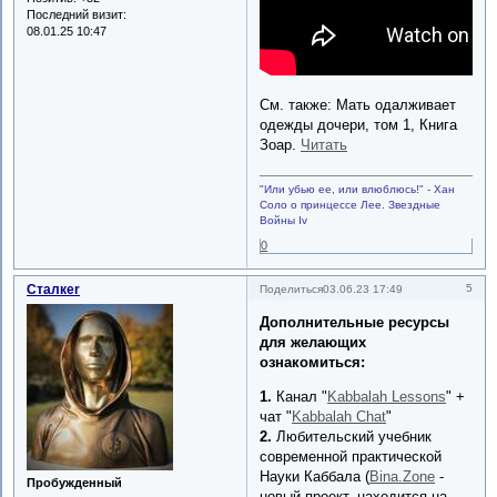
Последний визит:
08.01.25 10:47
См. также: Мать одалживает
одежды дочери, том 1, Книга
Зоар.
Читать
"Или убью ее, или влюблюсь!" - Хан
Соло о принцессе Лее. Звездные
Войны Iv
0
Сталкеr
5
Поделиться
03.06.23 17:49
Дополнительные ресурсы
для желающих
ознакомиться:
1.
Канал "
Kabbalah Lessons
" +
чат "
Kabbalah Chat
"
2.
Любительский учебник
современной практической
Науки Каббала (
Bina.Zone
-
Пробужденный
новый проект, находится на