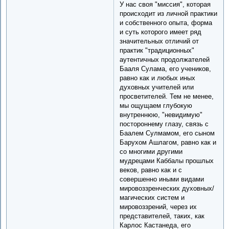
У нас своя "миссия", которая
происходит из личной практики
и собственного опыта, форма
и суть которого имеет ряд
значительных отличий от
практик "традиционных"
аутентичных продолжателей
Бааля Сулама, его учеников,
равно как и любых иных
духовных учителей или
просветителей. Тем не менее,
мы ощущаем глубокую
внутреннюю, "невидимую"
постороннему глазу, связь с
Баалем Сулмамом, его сыном
Барухом Ашлагом, равно как и
со многими другими
мудрецами Каббалы прошлых
веков, равно как и с
совершенно иными видами
мировоззренческих духовных/
магических систем и
мировоззрений, через их
представителей, таких, как
Карлос Кастанеда, его