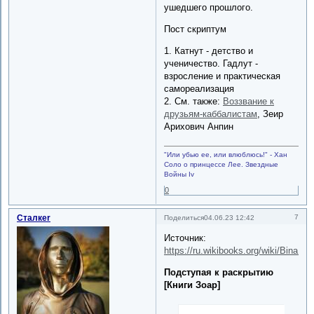
ушедшего прошлого.
Пост скриптум
1. Катнут - детство и
ученичество. Гадлут -
взросление и практическая
самореализация
2. См. также:
Воззвание к
друзьям-каббалистам
, Зеир
Арихович Анпин
"Или убью ее, или влюблюсь!" - Хан
Соло о принцессе Лее. Звездные
Войны Iv
0
Сталкеr
7
Поделиться
04.06.23 12:42
Источник:
https://ru.wikibooks.org/wiki/Bina.
Подступая к раскрытию
[Книги Зоар]