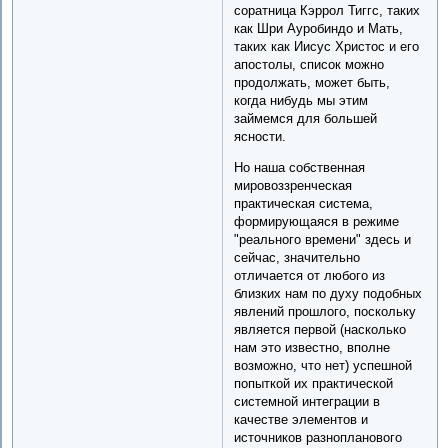
соратница Кэррол Тиггс, таких
как Шри Ауробиндо и Мать,
таких как Иисус Христос и его
апостолы, список можно
продолжать, может быть,
когда нибудь мы этим
займемся для большей
ясности.
Но наша собственная
мировоззренческая
практическая система,
формирующаяся в режиме
"реального времени" здесь и
сейчас, значительно
отличается от любого из
близких нам по духу подобных
явлений прошлого, поскольку
является первой (насколько
нам это известно, вполне
возможно, что нет) успешной
попыткой их практической
системной интеграции в
качестве элементов и
источников разнопланового