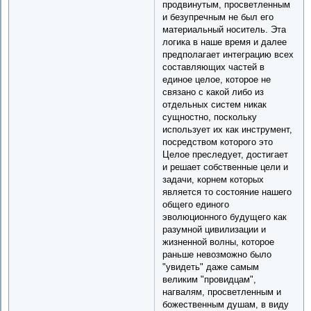
продвинутым, просветленным
и безупречным не был его
материальный носитель. Эта
логика в наше время и далее
предполагает интеграцию всех
составляющих частей в
единое целое, которое не
связано с какой либо из
отдельных систем никак
сущностно, поскольку
использует их как инструмент,
посредством которого это
Целое преследует, достигает
и решает собственные цели и
задачи, корнем которых
является то состояние нашего
общего единого
эволюционного будущего как
разумной цивилизации и
жизненной волны, которое
раньше невозможно было
"увидеть" даже самым
великим "провидцам",
нагвалям, просветленным и
божественным душам, в виду