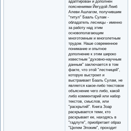
адаптирован и дополнен
пояснениями Йегудой Леиб
Алеви Ашлагом, получившим
"титул" Бааль Сулам -
обладатель лесницы - именно
за работу над этим
основополагающим
многотомным и многолетным
трудом. Наше современное
понимание и опытное
дополнение к этим широко
известным "духовно-научным
данным" заключается в том
факте, что этой "лестницей",
которую выстроил и
выстраивает Бааль Сулам, не
является какое-либо текстовое
объяснение чего либо, какой
либо комментарий или набор
текстов, смыслов, или
"раскрытий". Книга Зоар
раскрывается теми, кто
раскрывает ее, находясь в
"гадлуте", приобретает образ
"Целем Элоким", проходит