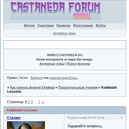
Форум
Участники
Правила
Регистрация
Войти
Активные темы
Объявление
WWW.CCASTANEDA.RU
Архив материалов из мира Кастанеды.
Активные темы
|
Поиск форума
Привет, Гость!
Войдите
или
зарегистрируйтесь
.
»
Кастанеда форум Original
»
Параллельные учения
»
Kabbalah
Lessons
Страница:
1
2
3
…
7
»
Kabbalah Lessons
Сталкеr
1
Поделиться
02.06.23 12:04
Задавайте вопросы,