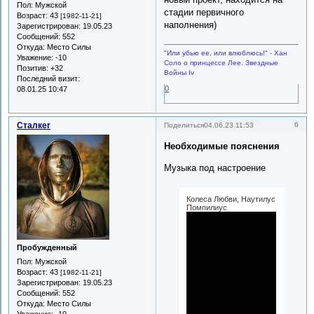
Пол:
Мужской
стадии первичного
Возраст:
43
[1982-11-21]
наполнения)
Зарегистрирован
: 19.05.23
Сообщений:
552
Откуда:
Место Силы
"Или убью ее, или влюблюсь!" - Хан
Уважение:
-10
Соло о принцессе Лее. Звездные
Позитив:
+32
Войны Iv
Последний визит:
0
08.01.25 10:47
Сталкеr
6
Поделиться
04.06.23 11:53
Необходимые пояснения
Музыка под настроение
Колеса Любви, Наутилус
Помпилиус
Пробужденный
Пол:
Мужской
Возраст:
43
[1982-11-21]
Зарегистрирован
: 19.05.23
Сообщений:
552
Откуда:
Место Силы
Уважение:
-10