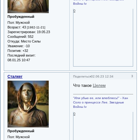
Войны Iv
0
Пробужденный
Пол:
Мужской
Возраст:
43
[1982-11-21]
Зарегистрирован
: 19.05.23
Сообщений:
552
Откуда:
Место Силы
Уважение:
-10
Позитив:
+32
Последний визит:
08.01.25 10:47
Сталкеr
3
Поделиться
02.06.23 12:34
Что такое
Целем
"Или убью ее, или влюблюсь!" - Хан
Соло о принцессе Лее. Звездные
Войны Iv
0
Пробужденный
Пол:
Мужской