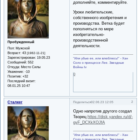
дополняйте, комментируйте.
Уроки любительские,
собственного изобретения и
производства. Ветка будет
пополняться по мере
изобретательно-
производственной
Пробужденный
деятельности.
Пол:
Мужской
Возраст:
43
[1982-11-21]
Зарегистрирован
: 19.05.23
"Или убью ее, или влюблюсь!" - Хан
Сообщений:
552
Соло о принцессе Лее. Звездные
Откуда:
Место Силы
Войны Iv
Уважение:
-10
0
Позитив:
+32
Последний визит:
08.01.25 10:47
Сталкеr
2
Поделиться
02.06.23 12:05
Одно напротив другого создал
Творец
https://disk.yandex.ru/d/-
gvF_DCXkXOJfA
"Или убью ее, или влюблюсь!" - Хан
Соло о принцессе Лее. Звездные