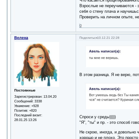
Что касается процитированног
Взрослые не переучиваются - 
себя о стену плача и научишь
Проверить на личном опыте, не
0
Велена
Поделиться
10.12.21 22:28
Авель написал(а):
ты мне не веришь.
В этом разница. Я не верю, пот
Авель написал(а):
Постоянные
Вот умеешь ведь без Ты-кания 
Зарегистрирован
: 13.04.20
чсв" не считается? Куриная сл
Сообщений:
3338
Уважение:
+928
Позитив:
+820
Последний визит:
Спроси у среды)))))
28.01.25 13:26
"Я", "ты" и пр. - это способ г
Не скрою, иногда, и довольно 
хорошо и не плохо. Это просто 