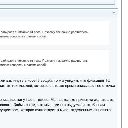
2
Вд забирает внимание от тела. Поэтому так важно расчистить
тавляет говорить с самим собой.
Вд забирает внимание от тела. Поэтому так важно расчистить
тавляет говорить с самим собой.
сли взглянуть в корень вещей, то мы увидим, что фиксация ТС
сит от тех мыслей, которые в это же время описывают ее с точки
 описывается у нас в голове. Мы настолько привыкли делать это,
венного. Забыв о том, что мы сами его выдумали, чтобы нам
 существом, которое существует в мире, отделенным от нашего