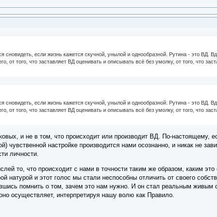
тся сновидеть, если жизнь кажется скучной, унылой и однообразной. Рутина - это ВД. 
о, от того, что заставляет ВД оценивать и описывать всё без умолку, от того, что зас
тся сновидеть, если жизнь кажется скучной, унылой и однообразной. Рутина - это ВД. 
о, от того, что заставляет ВД оценивать и описывать всё без умолку, от того, что зас
ковых, и не в том, что происходит или производит ВД. По-настоящему, е
й) чувственной настройке производится нами осознанно, и никак не зави
ти личности.
лей то, что происходит с нами в точности таким же образом, каким это
ой натурой и этот голос мы стали неспособны отличить от своего собст
авшись помнить о том, зачем это нам нужно. И он стал реальным живым
 оно осуществляет, интерпретируя нашу волю как Правило.