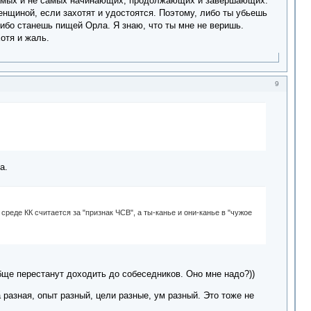
а самых и не самых начинающих, продолжающих и завершающих.
нщиной, если захотят и удостоятся. Поэтому, либо ты убьешь
ибо станешь пищей Орла. Я знаю, что ты мне не веришь.
отя и жаль.
9
а.
реде КК считается за "признак ЧСВ", а ты-канье и они-канье в "чужое
ообще перестанут доходить до собеседников. Оно мне надо?))
 разная, опыт разный, цели разные, ум разный. Это тоже не