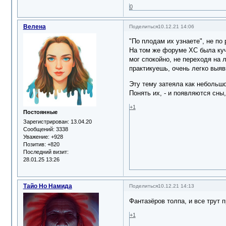
0
Велена
Поделиться
10.12.21 14:06
"По плодам их узнаете", не по 
На том же форуме ХС была куча
мог спокойно, не переходя на 
практикуешь, очень легко выяв
Эту тему затеяла как небольшо
Понять их, - и появляются сны
+1
Постоянные
Зарегистрирован
: 13.04.20
Сообщений:
3338
Уважение:
+928
Позитив:
+820
Последний визит:
28.01.25 13:26
Тайо Но Намида
Поделиться
10.12.21 14:13
Фантазёров толпа, и все трут 
+1