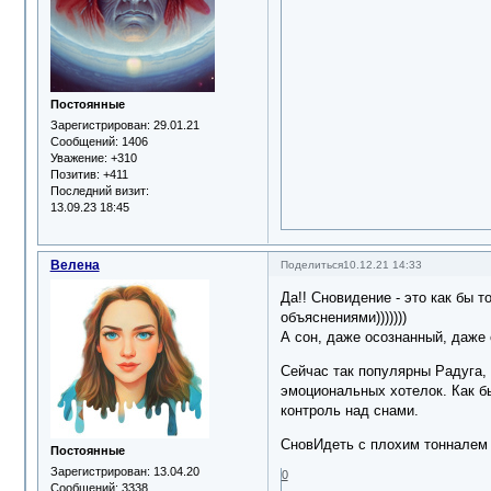
Постоянные
Зарегистрирован
: 29.01.21
Сообщений:
1406
Уважение:
+310
Позитив:
+411
Последний визит:
13.09.23 18:45
Велена
Поделиться
10.12.21 14:33
Да!! Сновидение - это как бы 
объяснениями)))))))
А сон, даже осознанный, даже 
Сейчас так популярны Радуга, 
эмоциональных хотелок. Как бы
контроль над снами.
СновИдеть с плохим тонналем 
Постоянные
Зарегистрирован
: 13.04.20
0
Сообщений:
3338