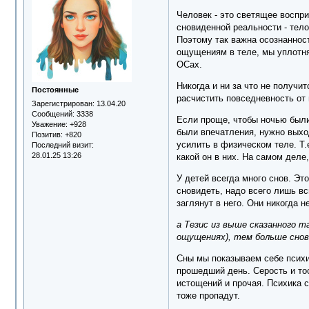
Человек - это светящее восп
сновиденной реальности - тел
Поэтому так важна осознаннос
ощущениям в теле, мы уплотням
ОСах.
Никогда и ни за что не получи
Постоянные
расчистить повседневность от в
Зарегистрирован
: 13.04.20
Сообщений:
3338
Если проще, чтобы ночью были
Уважение:
+928
были впечатления, нужно выход
Позитив:
+820
усилить в физическом теле. Т.
Последний визит:
28.01.25 13:26
какой он в них. На самом деле
У детей всегда много снов. Эт
сновидеть, надо всего лишь вс
заглянут в него. Они никогда 
а Тезис из выше сказанного т
ощущениях), тем больше снов
Сны мы показываем себе психик
прошедший день. Серость и тос
истощений и прочая. Психика с
тоже пропадут.