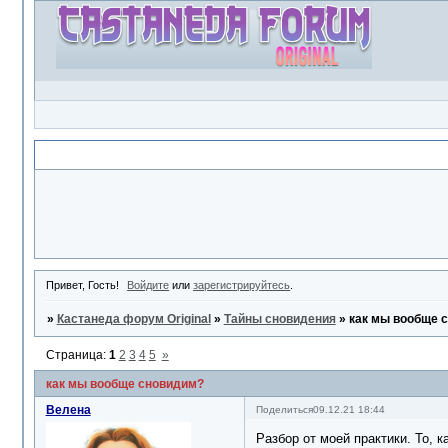
Объявление
Привет, Гость!
Войдите
или
зарегистрируйтесь
.
»
Кастанеда форум Original
»
Тайны сновидения
»
как мы вообще 
Страница:
1
2
3
4
5
»
как мы вообще сновидим?
Велена
Поделиться
09.12.21 18:44
Разбор от моей практики. То, к