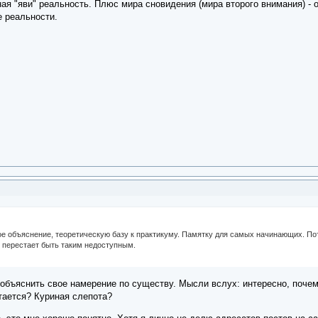
ая "яви" реальность. Плюс мира сновидения (мира второго внимания) - 
е реальности.
е объяснение, теоретическую базу к практикуму. Памятку для самых начинающих. Пото
 перестает быть таким недоступным.
объяснить свое намерение по существу. Мысли вслух: интересно, почему 
итается? Куриная слепота?