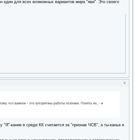
он един для всех возможных вариантов мира "яви". Это своего
8
му что важное - это алгоритмы работы психики. Понять их, - и
"Я"-кание в среде КК считается за "признак ЧСВ", а ты-канье и