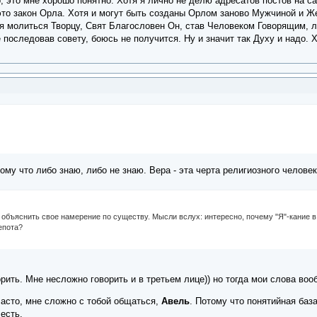
о, это мне хорошо понятно. Хотя я лично не делю адресатов постов н
это закон Орла. Хотя и могут быть созданы Орлом заново Мужчиной и Же
ся молиться Творцу, Свят Благословен Он, став Человеком Говорящим, л
 последовав совету, боюсь не получится. Ну и значит так Духу и надо. Х
ому что либо знаю, либо не знаю. Вера - эта черта религиозного человек
объяснить свое намерение по существу. Мысли вслух: интересно, почему "Я"-кание в с
епота?
оворить. Мне несложно говорить и в третьем лице)) но тогда мои слова в
часто, мне сложно с тобой общаться,
Авель
. Потому что понятийная база
есть.