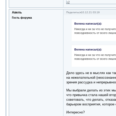
+2
Авель
Поделиться
10.12.21 03:19
Гость форума
Велена написал(а):
Никогда и ни за что не получи
повседневность от всего лишнег
Велена написал(а):
Никогда и ни за что не получи
повседневность от всего лишнег
Дело здесь не в мыслях как та
на нежелательной (неосознанно
зрения рассудка и непрерывнос
Мы выбрали делать из этих мыс
что привычка стала нашей втор
советовать, что делать, отказ
барьером восприятия, которое
Интересно?