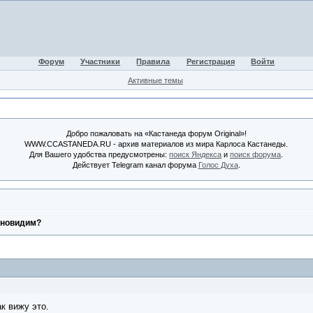
Форум
Участники
Правила
Регистрация
Войти
Активные темы
Добро пожаловать на «Кастанеда форум Original»!
WWW.CCASTANEDA.RU - архив материалов из мира Карлоса Кастанеды.
Для Вашего удобства предусмотрены:
поиск Яндекса
и
поиск форума
.
Действует Telegram канал форума
Голос Духа
.
сновидим?
ак вижу это.