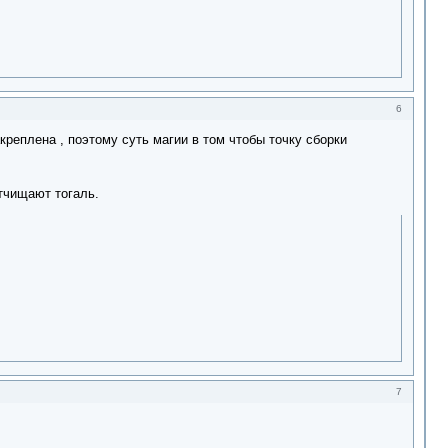
6
креплена , поэтому суть магии в том чтобы точку сборки
тчищают тогаль.
7