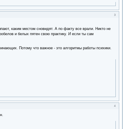
3
ыпают, каким местом сновидят. А по факту все врали. Никто не
робелов и белых пятен свою практику. И если ты сам
чинающих. Потому что важное - это алгоритмы работы психики.
4
н.