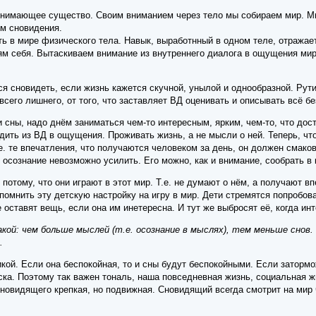
ринимающее существо. Своим вниманием через тело мы собираем мир. М
ом сновидения.
ть в мире физического тела. Навык, выработнный в одном теле, отражае
 себя. Вытаскиваем внимание из внутреннего диалога в ощущения мира 
тся сновидеть, если жизнь кажется скучной, унылой и однообразной. Рути
сего лишнего, от того, что заставляет ВД оценивать и описывать всё без
 сны, надо днём заниматься чем-то интересным, ярким, чем-то, что до
ить из ВД в ощущения. Проживать жизнь, а не мысли о ней. Теперь, чт
е. те впечатления, что получаются человеком за день, он должен смаков
, осознание невозможно усилить. Его можно, как и внимание, сообрать в 
о потому, что они играют в этот мир. Т.е. не думают о нём, а получают 
помнить эту детскую настройку на игру в мир. Дети стремятся попробова
не оставят вещь, если она им инетересна. И тут же выбросят её, когда и
акой: чем больше мыслей (т.е. осознание в мыслях), тем меньше снов.
.
ой. Если она беспокойная, то и сны будут беспокойными. Если затормож
ка. Поэтому так важен тональ, наша повседневная жизнь, социальная жи
новидящего крепкая, но подвижная. Сновидящий всегда смотрит на мир 