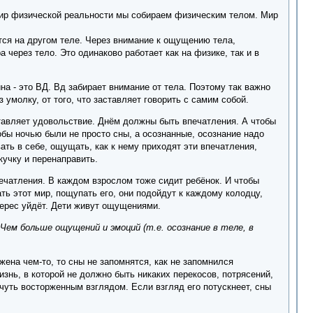
ир физической реальности мы собираем физическим телом. Мир
тся на другом теле. Через внимание к ощущению тела,
через тело. Это одинаково работает как на физике, так и в
на - это ВД. Вд забирает внимание от тела. Поэтому так важно
 умолку, от того, что заставляет говорить с самим собой.
ставляет удовольствие. Днём должны быть впечатления. А чтобы
обы ночью были не просто сны, а осознанные, осознание надо
ать в себе, ощущать, как к нему приходят эти впечатления,
кучку и перенаправить.
впечатления. В каждом взрослом тоже сидит ребёнок. И чтобы
ть этот мир, пощупать его, они подойдут к каждому колодцу,
нтерес уйдёт. Дети живут ощущениями.
 Чем больше ощущений и эмоций (т.е. осознание в теле, в
ена чем-то, то сны не запомнятся, как не запомнился
знь, в которой не должно быть никаких перекосов, потрясений,
чуть восторженным взглядом. Если взгляд его потускнеет, сны