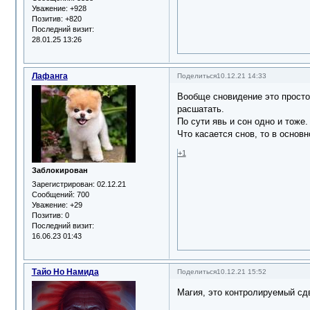
Уважение:
+928
Позитив:
+820
Последний визит:
28.01.25 13:26
Лафанга
Поделиться
10.12.21 14:33
Вообще сновидение это просто 
расшатать.
По сути явь и сон одно и тоже.
Что касается снов, то в осно
+1
Заблокирован
Зарегистрирован
: 02.12.21
Сообщений:
700
Уважение:
+29
Позитив:
0
Последний визит:
16.06.23 01:43
Тайо Но Намида
Поделиться
10.12.21 15:52
Магия, это контролируемый сдв