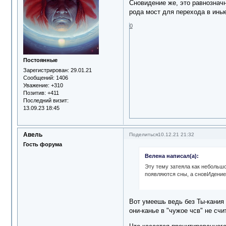
Сновидение же, это равнозначн
рода мост для перехода в ины
0
Постоянные
Зарегистрирован
: 29.01.21
Сообщений:
1406
Уважение:
+310
Позитив:
+411
Последний визит:
13.09.23 18:45
Авель
Поделиться
10.12.21 21:32
Гость форума
Велена написал(а):
Эту тему затеяла как небольшо
появляются сны, а сновИдение
Вот умеешь ведь без Ты-кания 
они-канье в "чужое чсв" не сч