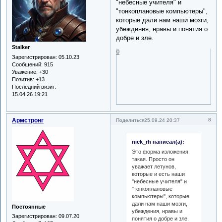
"небесные учителя" и
"тонкоплановые компьютеры",
которые дали нам наши мозги,
убеждения, нравы и понятия о
добре и зле.
Stalker
0
Зарегистрирован
: 05.10.23
Сообщений:
915
Уважение:
+30
Позитив:
+13
Последний визит:
15.04.26 19:21
Армстронг
8
Поделиться
25.09.24 20:37
nick_rh написал(а):
Это форма изложения
такая. Просто он
уважает летунов,
которые и есть наши
"небесные учителя" и
"тонкоплановые
компьютеры", которые
дали нам наши мозги,
Постоянные
убеждения, нравы и
Зарегистрирован
: 09.07.20
понятия о добре и зле.