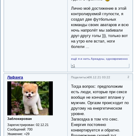
Лично моё достижение в этой
контролируемой глупости, я
создал две футбольных
команды своих аватаров и всю
ночь напролёт мы забивали
друг-другу голы ))), только вот
на утро еле встал, ноги
болели ...
ещё я и нить Ариадны, одновременно
+1
Лафанга
2
Поделиться
06.12.21 03:22
Тогда вопрос: предположим
есть люди, которые при сексе
вообще не кончают вплане у
мужчин. Оргазм происходит по
другому на енергетическом
уровне.
Загвоздка в том что секс.
Заблокирован
Енергия постоянно
Зарегистрирован
: 02.12.21
Сообщений:
700
конвертируется и обратно.
Уважение:
+29
Воздержание скорей тут