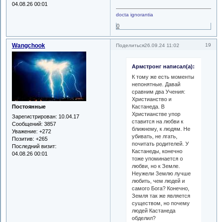
04.08.26 00:01
docta ignorantia
0
Wangchook
19
Поделиться
26.09.24 11:02
Армстронг написал(а):
К тому же есть моменты
непонятные. Давай
сравним два Учения:
Христианство и
Кастанеда. В
Постоянные
Христианстве упор
Зарегистрирован
: 10.04.17
ставится на любви к
Сообщений:
3857
ближнему, к людям. Не
Уважение:
+272
убивать, не лгать,
Позитив:
+265
почитать родителей. У
Последний визит:
Кастанеды, конечно
04.08.26 00:01
тоже упоминается о
любви, но к Земле.
Неужели Землю лучше
любить, чем людей и
самого Бога? Конечно,
Земля так же является
существом, но почему
людей Кастанеда
обделил?