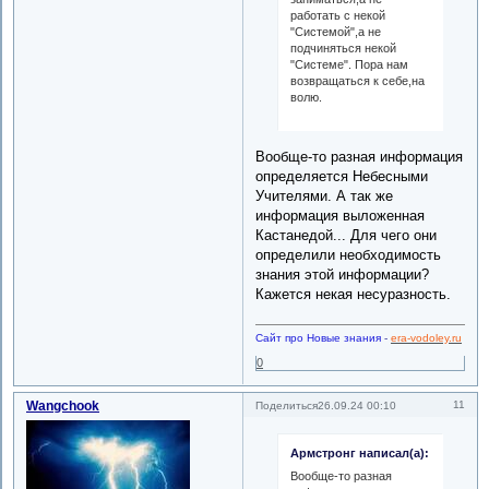
работать с некой
"Системой",а не
подчиняться некой
"Системе". Пора нам
возвращаться к себе,на
волю.
Вообще-то разная информация
определяется Небесными
Учителями. А так же
информация выложенная
Кастанедой... Для чего они
определили необходимость
знания этой информации?
Кажется некая несуразность.
Сайт про Новые знания
-
era-vodoley.ru
0
Wangchook
11
Поделиться
26.09.24 00:10
Армстронг написал(а):
Вообще-то разная