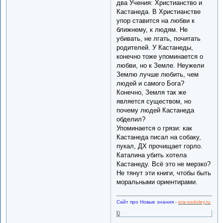
два Учения: Христианство и
Кастанеда. В Христианстве
упор ставится на любви к
ближнему, к людям. Не
убивать, не лгать, почитать
родителей. У Кастанеды,
конечно тоже упоминается о
любви, но к Земле. Неужели
Землю лучше любить, чем
людей и самого Бога?
Конечно, Земля так же
является существом, но
почему людей Кастанеда
обделил?
Упоминается о грязи: как
Кастанеда писал на собаку,
пукал, ДХ прочищает горло.
Каталина убить хотела
Кастанеду. Всё это не мерзко?
Не тянут эти книги, чтобы быть
моральными ориентирами.
Сайт про Новые знания
-
era-vodoley.ru
0