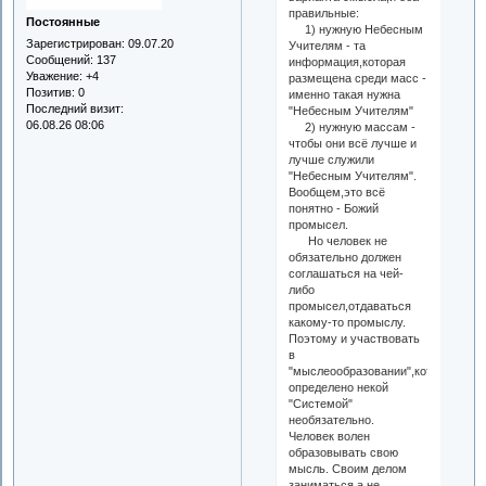
правильные:
Постоянные
1) нужную Небесным
Зарегистрирован
: 09.07.20
Учителям - та
Сообщений:
137
информация,которая
Уважение:
+4
размещена среди масс -
Позитив:
0
именно такая нужна
Последний визит:
"Небесным Учителям"
06.08.26 08:06
2) нужную массам -
чтобы они всё лучше и
лучше служили
"Небесным Учителям".
Вообщем,это всё
понятно - Божий
промысел.
Но человек не
обязательно должен
соглашаться на чей-
либо
промысел,отдаваться
какому-то промыслу.
Поэтому и участвовать
в
"мыслеообразовании",которое
определено некой
"Системой"
необязательно.
Человек волен
образовывать свою
мысль. Своим делом
заниматься,а не