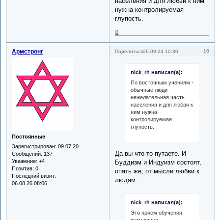
населения и для любви к ним
нужна контролируемая
глупость.
0
Армстронг
16
Поделиться
26.09.24 10:30
nick_rh написал(а):
По восточным учениям -
обычные люди -
нежелательная часть
населения и для любви к
ним нужна
контролируемая
глупость.
Постоянные
Зарегистрирован
: 09.07.20
Да вы что-то путаете. И
Сообщений:
137
Уважение:
+4
Буддизм и Индуизм состоят,
Позитив:
0
опять же, от мысли любви к
Последний визит:
людям.
06.08.26 08:06
nick_rh написал(а):
Это прием обучения
пути воина -