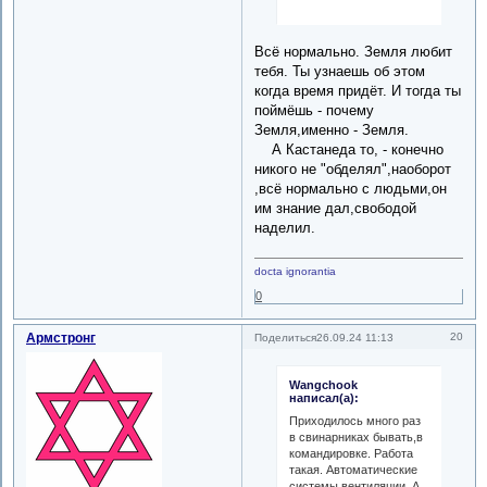
Всё нормально. Земля любит
тебя. Ты узнаешь об этом
когда время придёт. И тогда ты
поймёшь - почему
Земля,именно - Земля.
А Кастанеда то, - конечно
никого не "обделял",наоборот
,всё нормально с людьми,он
им знание дал,свободой
наделил.
docta ignorantia
0
Армстронг
20
Поделиться
26.09.24 11:13
Wangchook
написал(а):
Приходилось много раз
в свинарниках бывать,в
командировке. Работа
такая. Автоматические
системы вентиляции. А