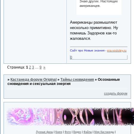
Знаю других. Настоящих
американцев.
Американцы размышляют
несколько примитивно. Ну
помнишь Задорнов как-то
жаловался.
Сайт про Новые знания
-
era-vodoley.ru
0
Страница:
1
2
3
…
9
»
»
Кастанеда форум Original
»
Тайны сновидения
»
Осознанные
сновидения и сексуальная энергия
создать форум
Лунные фазы
|
Книги
|
Фото
|
Видео
|
Файлы
|
Мир Кастанеды
|