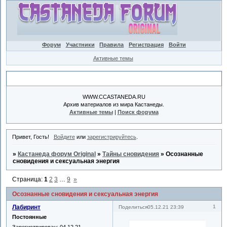
Форум
Участники
Правила
Регистрация
Войти
Активные темы
Объявление
WWW.CCASTANEDA.RU
Архив материалов из мира Кастанеды.
Активные темы
|
Поиск форума
Привет, Гость!
Войдите
или
зарегистрируйтесь
.
»
Кастанеда форум Original
»
Тайны сновидения
»
Осознанные
сновидения и сексуальная энергия
Страница:
1
2
3
…
9
»
Осознанные сновидения и сексуальная энергия
Лабиринт
1
Поделиться
05.12.21 23:39
Постоянные
Зарегистрирован
: 04.12.21