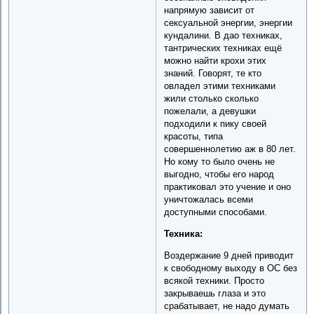
напрямую зависит от
сексуальной энергии, энергии
кундалини. В дао техниках,
тантрических техниках ещё
можно найти крохи этих
знаний. Говорят, те кто
овладел этими техниками
жили столько сколько
пожелали, а девушки
подходили к пику своей
красоты, типа
совершеннолетию аж в 80 лет.
Но кому то было очень не
выгодно, чтобы его народ
практиковал это учение и оно
уничтожалась всеми
доступными способами.
Техника:
Воздержание 9 дней приводит
к свободному выходу в ОС без
всякой техники. Просто
закрываешь глаза и это
срабатывает, не надо думать