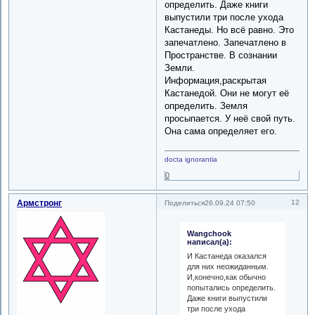
определить. Даже книги
выпустили три после ухода
Кастанеды. Но всё равно. Это
запечатлено. Запечатлено в
Пространстве. В сознании
Земли.
Информация,раскрытая
Кастанедой. Они не могут её
определить. Земля
просыпается. У неё свой путь.
Она сама определяет его.
docta ignorantia
0
Армстронг
12
Поделиться
26.09.24 07:50
Wangchook
написал(а):
И Кастанеда оказался
для них неожиданным.
И,конечно,как обычно
попытались определить.
Даже книги выпустили
три после ухода