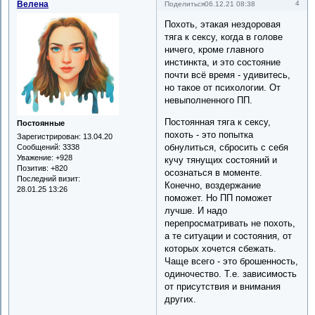
Велена
4
Поделиться
06.12.21 08:38
Похоть, этакая нездоровая
тяга к сексу, когда в голове
ничего, кроме главного
инстинкта, и это состояние
почти всё время - удивитесь,
но такое от психологии. От
невыполненного ПП.
Постоянная тяга к сексу,
Постоянные
похоть - это попытка
Зарегистрирован
: 13.04.20
обнулиться, сбросить с себя
Сообщений:
3338
Уважение:
+928
кучу тянущих состояний и
Позитив:
+820
осознаться в моменте.
Последний визит:
Конечно, воздержание
28.01.25 13:26
поможет. Но ПП поможет
лучше. И надо
перепросматривать не похоть,
а те ситуации и состояния, от
которых хочется сбежать.
Чаще всего - это брошенность,
одиночество. Т.е. зависимость
от присутствия и внимания
других.