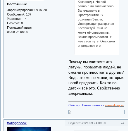
Кастанеды. Но всё
Постоянные
равно. Это запечатлено.
Зарегистрирован
: 09.07.20
Запечатлено в
Сообщений:
137
Пространстве. В
Уважение:
+4
сознании Земли.
Позитив:
0
Информация,раскрытая
Последний визит:
Кастанедой. Они не
06.08.26 08:06
могут её определить.
Земля просыпается. У
неё свой путь. Она сама
определяет его.
Почему вы считаете что
летуны, поработив людей, не
смогли противостоять другим?
Ведь это же не мыши, которых
ногой придавить. Как-то по-
детски всё это. Свойственно
американцам.
Сайт про Новые знания
-
era-vodoley.ru
0
Wangchook
13
Поделиться
26.09.24 09:00