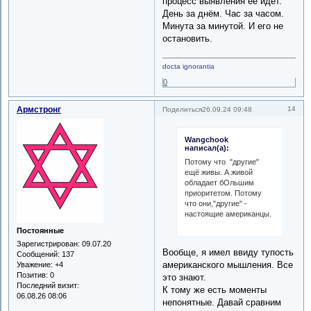
процесс выявления её идёт.
День за днём. Час за часом.
Минута за минутой. И его не
остановить.
docta ignorantia
0
Армстронг
14
Поделиться
26.09.24 09:48
Wangchook
написал(а):
Потому что "другие"
ещё живы. А живой
обладает бОльшим
приоритетом. Потому
что они,"другие" -
настоящие американцы.
Постоянные
Зарегистрирован
: 09.07.20
Вообще, я имел ввиду тупость
Сообщений:
137
американского мышления. Все
Уважение:
+4
Позитив:
0
это знают.
Последний визит:
К тому же есть моменты
06.08.26 08:06
непонятные. Давай сравним