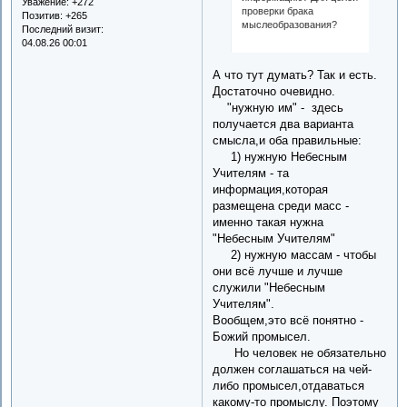
Уважение:
+272
проверки брака
Позитив:
+265
мыслеобразования?
Последний визит:
04.08.26 00:01
А что тут думать? Так и есть.
Достаточно очевидно.
"нужную им" - здесь
получается два варианта
смысла,и оба правильные:
1) нужную Небесным
Учителям - та
информация,которая
размещена среди масс -
именно такая нужна
"Небесным Учителям"
2) нужную массам - чтобы
они всё лучше и лучше
служили "Небесным
Учителям".
Вообщем,это всё понятно -
Божий промысел.
Но человек не обязательно
должен соглашаться на чей-
либо промысел,отдаваться
какому-то промыслу. Поэтому