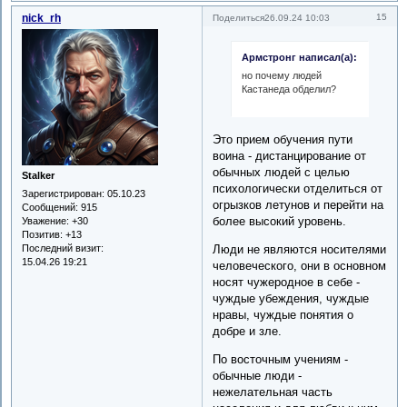
nick_rh
15
Поделиться
26.09.24 10:03
Армстронг написал(а):
но почему людей
Кастанеда обделил?
Это прием обучения пути
воина - дистанцирование от
обычных людей с целью
Stalker
психологически отделиться от
Зарегистрирован
: 05.10.23
огрызков летунов и перейти на
Сообщений:
915
более высокий уровень.
Уважение:
+30
Позитив:
+13
Люди не являются носителями
Последний визит:
15.04.26 19:21
человеческого, они в основном
носят чужеродное в себе -
чуждые убеждения, чуждые
нравы, чуждые понятия о
добре и зле.
По восточным учениям -
обычные люди -
нежелательная часть