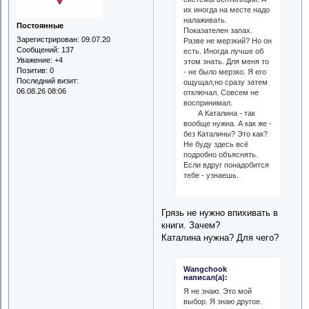
их иногда на месте надо
налаживать.
Постоянные
Показателен запах.
Зарегистрирован
: 09.07.20
Разве не мерзкий? Но он
Сообщений:
137
есть. Иногда лучше об
Уважение:
+4
этом знать. Для меня то
Позитив:
0
- не было мерзко. Я его
Последний визит:
ощущал,но сразу затем
06.08.26 08:06
отключал. Совсем не
воспринимал.
А Каталина - так
вообще нужна. А как же -
без Каталины? Это как?
Не буду здесь всё
подробно объяснять.
Если вдруг понадобится
тебе - узнаешь.
Грязь не нужно впихивать в
книги. Зачем?
Каталина нужна? Для чего?
Wangchook
написал(а):
Я не знаю. Это мой
выбор. Я знаю другое.