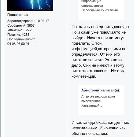
информация
определяется
Небесными Учителями
Постоянные
Зарегистрирован
: 10.04.17
Сообщений:
3857
Пытались определить,конечно.
Уважение:
+272
Но и сами уже поняли,что не
Позитив:
+265
выйдет. Ничего они не могут
Последний визит:
поделать. С той
04.08.26 00:01
информацией,которая ими не
определяется. От них это
никак не зависит. Это не их
дело. Они не имеют к этому
никакого отношения. Не в их
компетенции.
Армстронг написал(а):
А так же информация
выложенная
Кастанедой...
И Кастанеда оказался для них
неожиданным. И,конечно,как
обычно попытались