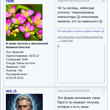
PaulK
6
Поделиться
25.09.24 19:54
Чё ты несёшь, небесные
учителя, тонкоплановые
компьютеры ))) пополнение
шизиков, кто на новенького )))
История Дона Хуана в других мирах )))
https://ranobes.com/chapters/perfect-wo
… -huan.html
В океан пустоты с абсолютной
0
безжалостностью
Пол:
Мужской
Зарегистрирован
: 16.03.17
Сообщений:
3240
Откуда:
Океан пустоты
Уважение:
+100
Позитив:
+55
Последний визит:
02.03.26 20:51
nick_rh
7
Поделиться
25.09.24 20:26
Это форма изложения такая.
Просто он уважает летунов,
которые и есть наши