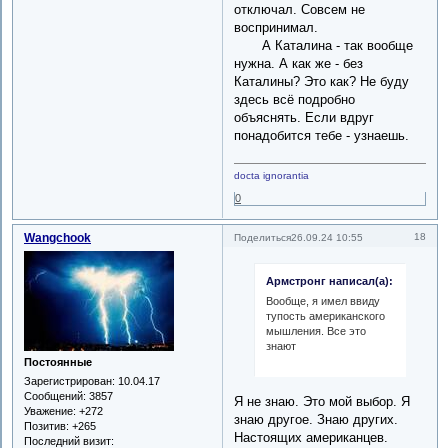
отключал. Совсем не
воспринимал.
А Каталина - так вообще
нужна. А как же - без
Каталины? Это как? Не буду
здесь всё подробно
объяснять. Если вдруг
понадобится тебе - узнаешь.
docta ignorantia
0
Wangchook
18
Поделиться
26.09.24 10:55
Армстронг написал(а):
Вообще, я имел ввиду
тупость американского
мышления. Все это
знают
Постоянные
Зарегистрирован
: 10.04.17
Сообщений:
3857
Я не знаю. Это мой выбор. Я
Уважение:
+272
знаю другое. Знаю других.
Позитив:
+265
Настоящих американцев.
Последний визит: