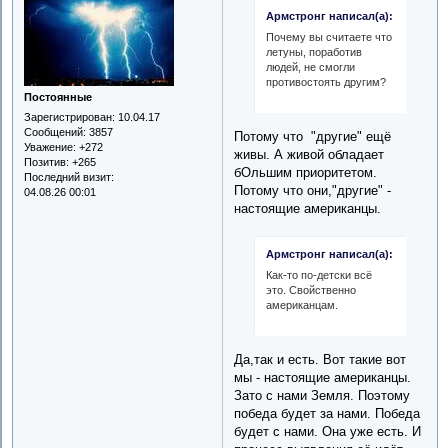
Армстронг написал(а):
Почему вы считаете что
летуны, поработив
людей, не смогли
противостоять другим?
Постоянные
Зарегистрирован
: 10.04.17
Сообщений:
3857
Потому что "другие" ещё
Уважение:
+272
живы. А живой обладает
Позитив:
+265
бОльшим приоритетом.
Последний визит:
Потому что они,"другие" -
04.08.26 00:01
настоящие американцы.
Армстронг написал(а):
Как-то по-детски всё
это. Свойственно
американцам.
Да,так и есть. Вот такие вот
мы - настоящие американцы.
Зато с нами Земля. Поэтому
победа будет за нами. Победа
будет с нами. Она уже есть. И