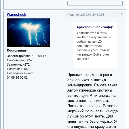
0
Wangchook
17
Поделиться
26.09.24 10:53
Армстронг написал(а):
Упоминается о грязи:
как Кастанеда писал на
собаку, пукал, ДХ
прочищает горло.
Каталина убить хотела
Постоянные
Кастанеду. Всё это не
Зарегистрирован
: 10.04.17
мерзко?
Сообщений:
3857
Уважение:
+272
Позитив:
+265
Последний визит:
Приходилось много раз в
04.08.26 00:01
свинарниках бывать,в
командировке. Работа такая.
Автоматические системы
вентиляции. А их иногда на
месте надо налаживать.
Показателен запах. Разве не
мерзкий? Но он есть. Иногда
лучше об этом знать. Для
меня то - не было мерзко. Я
его ощущал,но сразу затем