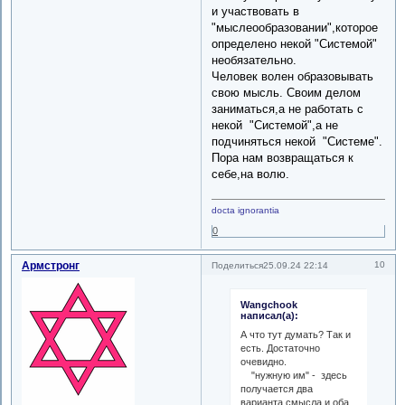
и участвовать в
"мыслеообразовании",которое
определено некой "Системой"
необязательно.
Человек волен образовывать
свою мысль. Своим делом
заниматься,а не работать с
некой "Системой",а не
подчиняться некой "Системе".
Пора нам возвращаться к
себе,на волю.
docta ignorantia
0
Армстронг
10
Поделиться
25.09.24 22:14
Wangchook
написал(а):
А что тут думать? Так и
есть. Достаточно
очевидно.
"нужную им" - здесь
получается два
варианта смысла,и оба