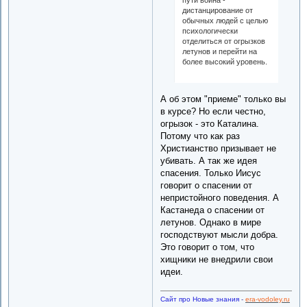
дистанцирование от
обычных людей с целью
психологически
отделиться от огрызков
летунов и перейти на
более высокий уровень.
А об этом "приеме" только вы
в курсе? Но если честно,
огрызок - это Каталина.
Потому что как раз
Христианство призывает не
убивать. А так же идея
спасения. Только Иисус
говорит о спасении от
непристойного поведения. А
Кастанеда о спасении от
летунов. Однако в мире
господствуют мысли добра.
Это говорит о том, что
хищники не внедрили свои
идеи.
Сайт про Новые знания
-
era-vodoley.ru