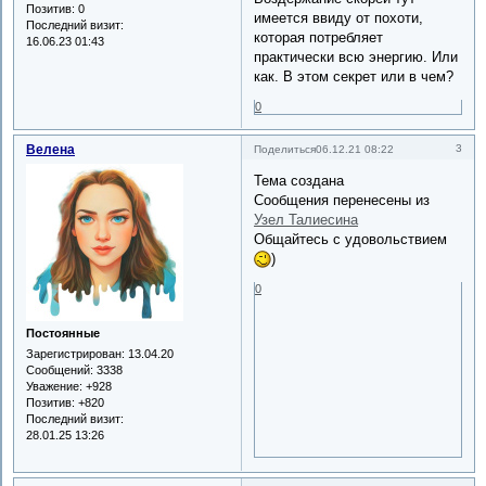
Позитив:
0
имеется ввиду от похоти,
Последний визит:
которая потребляет
16.06.23 01:43
практически всю энергию. Или
как. В этом секрет или в чем?
0
Велена
3
Поделиться
06.12.21 08:22
Тема создана
Сообщения перенесены из
Узел Талиесина
Общайтесь с удовольствием
)
0
Постоянные
Зарегистрирован
: 13.04.20
Сообщений:
3338
Уважение:
+928
Позитив:
+820
Последний визит:
28.01.25 13:26