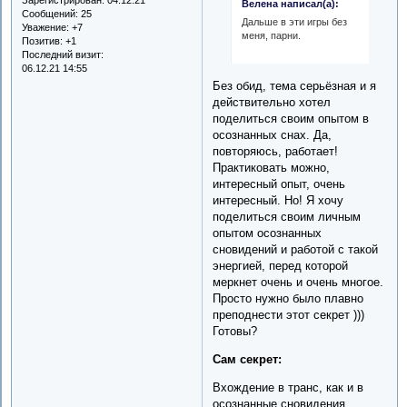
Велена написал(а):
Сообщений:
25
Дальше в эти игры без
Уважение:
+7
меня, парни.
Позитив:
+1
Последний визит:
06.12.21 14:55
Без обид, тема серьёзная и я
действительно хотел
поделиться своим опытом в
осознанных снах. Да,
повторяюсь, работает!
Практиковать можно,
интересный опыт, очень
интересный. Но! Я хочу
поделиться своим личным
опытом осознанных
сновидений и работой с такой
энергией, перед которой
меркнет очень и очень многое.
Просто нужно было плавно
преподнести этот секрет )))
Готовы?
Сам секрет:
Вхождение в транс, как и в
осознанные сновидения