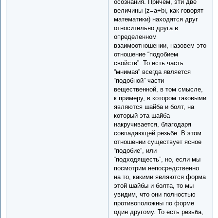
осознания. Причем, эти две
величины (z=a+bi, как говорят
математики) находятся друг
относительно друга в
определенном
взаимоотношении, назовем это
отношение “подобием
свойств”. То есть часть
“мнимая” всегда является
“подобной” части
вещественной, в том смысле,
к примеру, в котором таковыми
являются шайба и болт, на
который эта шайба
накручивается, благодаря
совпадающей резьбе. В этом
отношении существует ясное
“подобие”, или
“подходящесть”, но, если мы
посмотрим непосредственно
на то, какими являются форма
этой шайбы и болта, то мы
увидим, что они полностью
противоположны по форме
один другому. То есть резьба,