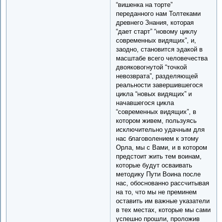
“вишенка на торте”
переданного нам Толтеками
древнего Знания, которая
“дает старт” “новому циклу
современных видящих”, и,
заодно, становится эдакой в
масштабе всего человечества
двояковогнутой “точкой
невозврата”, разделяющей
реальности завершившегося
цикла “новых видящих” и
начавшегося цикла
“современных видящих”, в
котором живем, пользуясь
исключительно удачным для
нас благоволением к этому
Орла, мы с Вами, и в котором
предстоит жить тем воинам,
которые будут осваивать
методику Пути Воина после
нас, обоснованно рассчитывая
на то, что мы не преминем
оставить им важные указатели
в тех местах, которые мы сами
успешно прошли, проложив