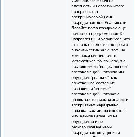
условиях бесконечной
сложности и непостижимого
совершенства
воспринимаемой нами
посредством нее Реальности.
Давайте пофантазируем еще
немного в предложенном КК
направлении, и условимся, что
эта точка, является не просто
аналитическим объектом, но
комплексным числом, в
математическом смысле, т.е.
состоящим из “вещественной”
составляющей, которую мы
ощущаем “реально”, как
собственное состояние
сознание, и “мнимой”
составляющей, которая с
нашим состоянием сознания и
восприятием неразрывно
связана, составляя вместе с
ним единое целое, но не
ощущаемая и не
регистрируемое нами
посредством ощущения и