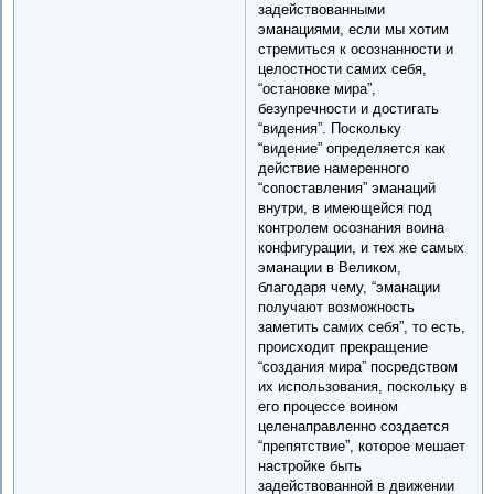
задействованными
эманациями, если мы хотим
стремиться к осознанности и
целостности самих себя,
“остановке мира”,
безупречности и достигать
“видения”. Поскольку
“видение” определяется как
действие намеренного
“сопоставления” эманаций
внутри, в имеющейся под
контролем осознания воина
конфигурации, и тех же самых
эманации в Великом,
благодаря чему, “эманации
получают возможность
заметить самих себя”, то есть,
происходит прекращение
“создания мира” посредством
их использования, поскольку в
его процессе воином
целенаправленно создается
“препятствие”, которое мешает
настройке быть
задействованной в движении