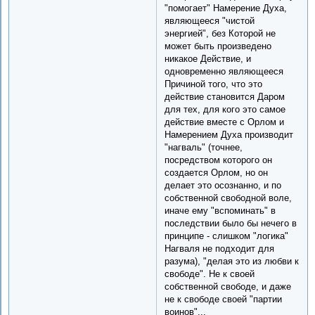
"помогает" Намерение Духа,
являющееся "чистой
энергией", без Которой не
может быть произведено
никакое Действие, и
одновременно являющееся
Причиной того, что это
действие становится Даром
для тех, для кого это самое
действие вместе с Орлом и
Намерением Духа производит
"нагваль" (точнее,
посредством которого он
создается Орлом, но он
делает это осознанно, и по
собственной свободной воле,
иначе ему "вспоминать" в
последствии было бы нечего в
принципе - слишком "логика"
Нагваля не подходит для
разума), "делая это из любви к
свободе". Не к своей
собственной свободе, и даже
не к свободе своей "партии
воинов"...