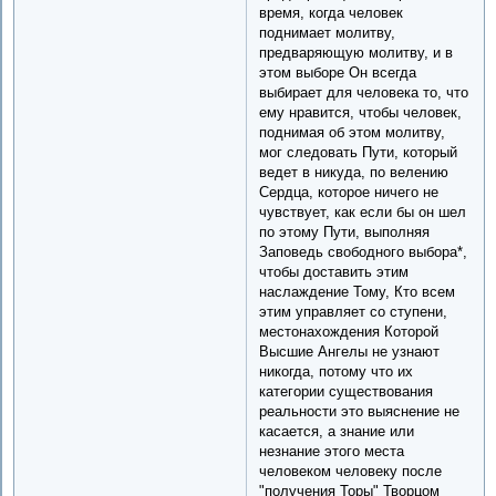
время, когда человек
поднимает молитву,
предваряющую молитву, и в
этом выборе Он всегда
выбирает для человека то, что
ему нравится, чтобы человек,
поднимая об этом молитву,
мог следовать Пути, который
ведет в никуда, по велению
Сердца, которое ничего не
чувствует, как если бы он шел
по этому Пути, выполняя
Заповедь свободного выбора*,
чтобы доставить этим
наслаждение Тому, Кто всем
этим управляет со ступени,
местонахождения Которой
Высшие Ангелы не узнают
никогда, потому что их
категории существования
реальности это выяснение не
касается, а знание или
незнание этого места
человеком человеку после
"получения Торы" Творцом