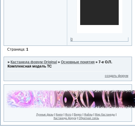
0
Страница:
1
»
Кастанеда форум Original
»
Основные понятия
»
7-е О.П.
Комплексная модель ТС
создать форум
Лунные фазы
|
Книги
|
Фото
|
Видео
|
Файлы
|
Мир Кастанеды
|
Кастанеда форум
|
Обратная связь