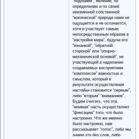
“подобием”, явление, по
определению и по своей
неизменной собственной
“магической” природе нами не
ощущается и не осознается,
хотя и участвует самым
непосредственным образом в
“настройке мира”, будучи его
“изнанкой”, “обратной
стороной” или “опорно-
механической основой”, не
участвующей в наделении
создаваемых восприятием
“комплексов” важностью и
смыслом, который в
результате осуществления
настойки становится “первым”,
либо “вторым” “вниманием”.
Будем считать, что эта
“мнимая” часть осуществляет
“фиксацию” того, что было
настроено. Что же именно
было настроено, нам
рассказывает “голос”, либо мы
знаем это без слов, либо