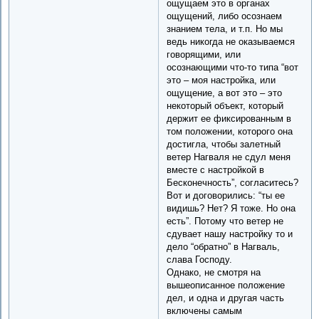
ощущаем это в органах
ощущений, либо осознаем
знанием тела, и т.п. Но мы
ведь никогда не оказываемся
говорящими, или
осознающими что-то типа “вот
это – моя настройка, или
ощущение, а вот это – это
некоторый объект, который
держит ее фиксированным в
том положении, которого она
достигла, чтобы залетный
ветер Нагваля не сдул меня
вместе с настройкой в
Бесконечность”, согласитесь?
Вот и договорились: “ты ее
видишь? Нет? Я тоже. Но она
есть”. Потому что ветер не
сдувает нашу настройку то и
дело “обратно” в Нагваль,
слава Господу.
Однако, не смотря на
вышеописанное положение
дел, и одна и другая часть
включены самым