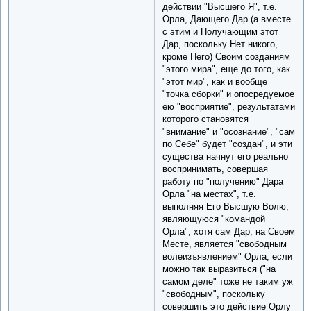
действии "Высшего Я", т.е.
Орла, Дающего Дар (а вместе
с этим и Получающим этот
Дар, поскольку Нет никого,
кроме Него) Своим созданиям
"этого мира", еще до того, как
"этот мир", как и вообще
"точка сборки" и опосредуемое
ею "восприятие", результатами
которого становятся
"внимание" и "осознание", "сам
по Себе" будет "создан", и эти
существа начнут его реально
воспринимать, совершая
работу по "получению" Дара
Орла "на местах", т.е.
выполняя Его Высшую Волю,
являющуюся "командой
Орла", хотя сам Дар, на Своем
Месте, является "свободным
волеизъявлением" Орла, если
можно так выразиться ("на
самом деле" тоже не таким уж
"свободным", поскольку
совершить это действие Орлу