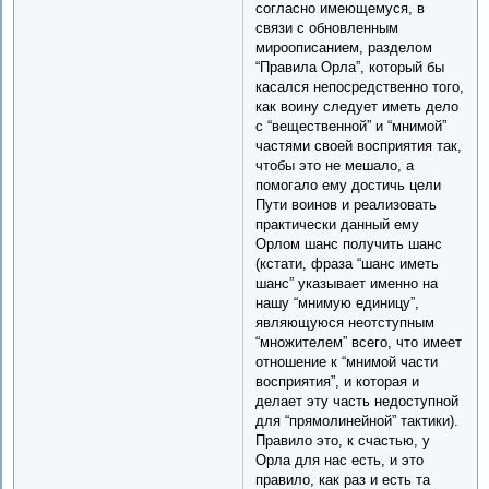
согласно имеющемуся, в
связи с обновленным
мироописанием, разделом
“Правила Орла”, который бы
касался непосредственно того,
как воину следует иметь дело
с “вещественной” и “мнимой”
частями своей восприятия так,
чтобы это не мешало, а
помогало ему достичь цели
Пути воинов и реализовать
практически данный ему
Орлом шанс получить шанс
(кстати, фраза “шанс иметь
шанс” указывает именно на
нашу “мнимую единицу”,
являющуюся неотступным
“множителем” всего, что имеет
отношение к “мнимой части
восприятия”, и которая и
делает эту часть недоступной
для “прямолинейной” тактики).
Правило это, к счастью, у
Орла для нас есть, и это
правило, как раз и есть та