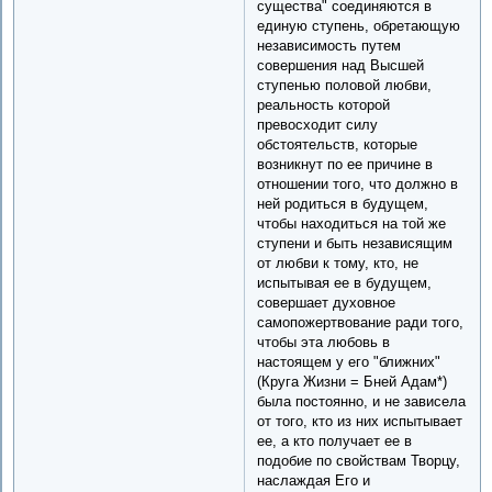
существа" соединяются в
единую ступень, обретающую
независимость путем
совершения над Высшей
ступенью половой любви,
реальность которой
превосходит силу
обстоятельств, которые
возникнут по ее причине в
отношении того, что должно в
ней родиться в будущем,
чтобы находиться на той же
ступени и быть независящим
от любви к тому, кто, не
испытывая ее в будущем,
совершает духовное
самопожертвование ради того,
чтобы эта любовь в
настоящем у его "ближних"
(Круга Жизни = Бней Адам*)
была постоянно, и не зависела
от того, кто из них испытывает
ее, а кто получает ее в
подобие по свойствам Творцу,
наслаждая Его и