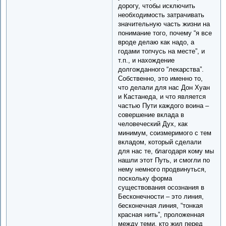
дорогу, чтобы исключить
необходимость затрачивать
значительную часть жизни на
понимание того, почему “я все
вроде делаю как надо, а
годами топчусь на месте”, и
т.п., и нахождение
долгожданного “лекарства”.
Собственно, это именно то,
что делали для нас Дон Хуан
и Кастанеда, и что является
частью Пути каждого воина –
совершение вклада в
человеческий Дух, как
минимум, соизмеримого с тем
вкладом, который сделали
для нас те, благодаря кому мы
нашли этот Путь, и смогли по
нему немного продвинуться,
поскольку форма
существования осознания в
Бесконечности – это линия,
бесконечная линия, “тонкая
красная нить”, проложенная
между теми, кто жил перед