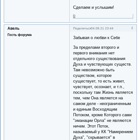
Сделаем и услышим!
0
Авель
2
Поделиться
04.08.21 23:44
Гость форума
Забывая о любви к Себе
За пределами второго и
первого внимания нет
отдельного существования
Духа и чувствующих существ.
Там невозможно быть
существом, которое
существует, то есть живет,
чувствует, осознает, и т.п.,
поскольку там Жизнь является
тем, чем Она является на
самом деле - неограниченным
и единым Восходящим
Потоком, кроме Которого сами
"эманации Орла" не являются
ничем. Этот Поток,
называемый у КК "Намерением
Духа", "скрывается" в