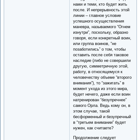
нами и теми, кто будет жить
после. И непрерывность этой
линии – главное условие
успешного осуществления
маневра, называемого “Огнем
изнутри”, поскольку, образно
говоря, если конкретный воин,
или группа воинов, “не
позаботились” о том, чтобы
оставить после себя таковое
наследие (либо не совершили
другую, симметричную этой,
работу, в относящемуся к
человечеству объеме “второго
внимания”), то “зажигать” в
момент ухода из этого мира,
будет нечего, даже если воин
натренирован “безупречнее”
самого Орла. Ведь кому он, в
этом случае, такой
бесформенный и безупречный
в “третьем внимании” будет
нужен, как считаете?
Продолжение следует