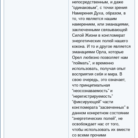
непосредственным, и даже
“одинаковым”, с точки зрения
Намерения Духа, образом, в
то, что является нашим
намерением, или эманациями,
заключенными связывающей
Силой Жизни в конгломерат
энергетических полей нашего
кокона. И то и другое является
эманациями Орла, которые
Орел любезно позволяет нам
“поймать”, и временно
использовать, получая опыт
восприятия себя и мира. В
свою очередь, это означает,
что принципиальная
“неосознаваемость” и
“нерегистрируемость”
“фиксирующей” части
конгломерата “засвеченных” в
данном конкретном состоянии
“энергетических полей”, не
освобождает нас от того,
чтобы использовать их вместе
со всеми прочими