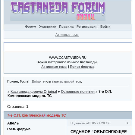
Форум
Участники
Правила
Регистрация
Войти
Активные темы
Объявление
WWW.CCASTANEDA.RU
Архив материалов из мира Кастанеды.
Активные темы
|
Поиск форума
Привет, Гость!
Войдите
или
зарегистрируйтесь
.
»
Кастанеда форум Original
»
Основные понятия
»
7-е О.П.
Комплексная модель ТС
Страница:
1
7-е О.П. Комплексная модель ТС
Авель
1
Поделиться
13.05.21 20:47
Гость форума
СЕДЬМОЕ “ОБЪЯСНЯЮЩЕЕ