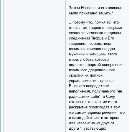
Затем Нагвалю и его воинам
было приказано забыть.*
...потому что, помня то, что
открыл им Творец в процессе
создания человека в едином
соединении Творца и Его
творения, посредством
взаимовключения есодов
мужчины и женщины этого
мира, любовь которых
является формой совершения
взаимного добровольного
скрытия их полной
управляемости ступенью
Высшего посредством
наполнения, получаемого "не
ради самих себя", в Силу
которого это скрытие и его
раскрытие происходят в том
же самом едином речении, что
и само действие, в котором
два независимых друг от
друга "чувствующих