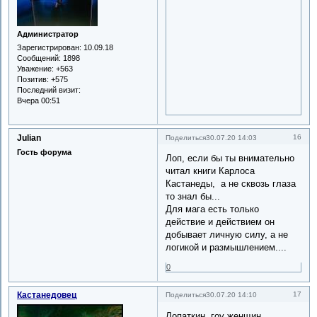
Администратор
Зарегистрирован
: 10.09.18
Сообщений:
1898
Уважение:
+563
Позитив:
+575
Последний визит:
Вчера 00:51
Julian
16
Поделиться
30.07.20 14:03
Гость форума
Лоп, если бы ты внимательно
читал книги Карлоса
Кастанеды, а не сквозь глаза
то знал бы...
Для мага есть только
действие и действием он
добывает личную силу, а не
логикой и размышлением....
0
Кастанедовец
17
Поделиться
30.07.20 14:10
Лопаткин, гоу женщин