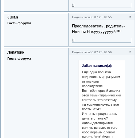
0
Julian
5
Поделиться
30.07.20 10:55
Гость форума
Преследователь, родитель-
Иди Ты Нахуууууууууй!!!!!
0
Лопаткин
6
Поделиться
30.07.20 10:56
Гость форума
Julian написал(а):
Еще одна попытка
подчинить мир разумом
из позиции
наблюдателя....
Вот тебе первый анализ
этой темы-тиранический
контроль-это поэтому
ты комментируешь все
посты, а?А?
И что ты предлагаешь
делать с тенью?
Давай договоримся
винчук ты вместо того
чобо первым словом
писать "нет" будешь