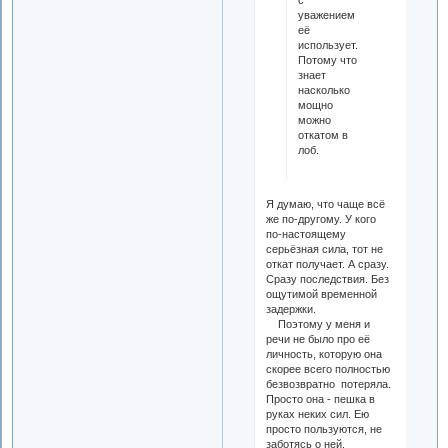
с
уважением
её
использует.
Потому что
знает
насколько
мощно
можно
откатом в
лоб.
Я думаю, что чаще всё
же по-другому. У кого
по-настоящему
серьёзная сила, тот не
откат получает. А сразу.
Сразу последствия. Без
ощутимой временной
задержки.
Поэтому у меня и
речи не было про её
личность, которую она
скорее всего полностью
безвозвратно потеряла.
Просто она - пешка в
руках неких сил. Ею
просто пользуются, не
заботясь о ней.