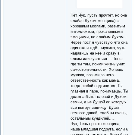
Нет Чук, пусть прочтёт, но она
слабая Духом женщина) с
хорошими мозгами, развитым
интеллектом, прокаченными
эмоциями, но слабым Духом...
Через пост я чувствую что она
одинока и ждёт мужика, чуть
надавишь на неё и сразу в
слезы или кусаться.... Тень,
где ты там, пойми жизнь учит
самостоятельности. Хочешь
мужика, возьми за него
ответственность как мама,
тогда любой подтянется. Ты
главная в паре, понимаешь. Ты
должна быть головой и Духом
семьи, а не Душой об которуб
все вытрут задницу. Души
немного давай, слабым очень,
остальным кундилей....
Чук, Тень просто женщина,
наша младшая подруга, если б
не ревела так часто, была б не