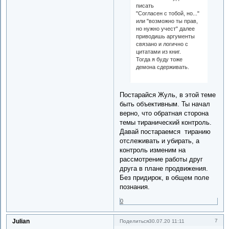
писать
"Согласен с тобой, но..."
или "возможно ты прав,
но нужно учест" далее
приводишь аргументы
связано и логично с
цитатами из книг.
Тогда я буду тоже
демона сдерживать.
Постарайся Жуль, в этой теме
быть объективным. Ты начал
верно, что обратная сторона
темы тиранический контроль.
Давай постараемся тиранию
отслеживать и убирать, а
контроль изменим на
рассмотрение работы друг
друга в плане продвижения.
Без придирок, в общем поле
познания.
0
Julian
7
Поделиться
30.07.20 11:11