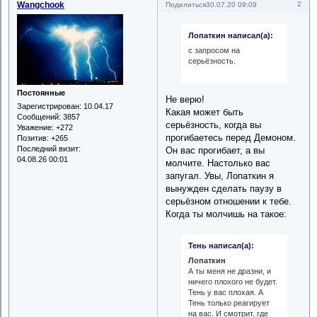
Wangchook
2
Поделиться
30.07.20 09:09
Лопаткин написал(а):
с запросом на
серьёзность.
Постоянные
Не верю!
Зарегистрирован
: 10.04.17
Какая может быть
Сообщений:
3857
серьёзность, когда вы
Уважение:
+272
прогибаетесь перед Демоном.
Позитив:
+265
Последний визит:
Он вас прогибает, а вы
04.08.26 00:01
молчите. Настолько вас
запугал. Увы, Лопаткин я
вынужден сделать паузу в
серьёзном отношении к тебе.
Когда ты молчишь на такое:
Тень написал(а):
Лопаткин
А ты меня не дразни, и
ничего плохого не будет.
Тень у вас плохая. А
Тень только реагирует
на вас. И смотрит, где