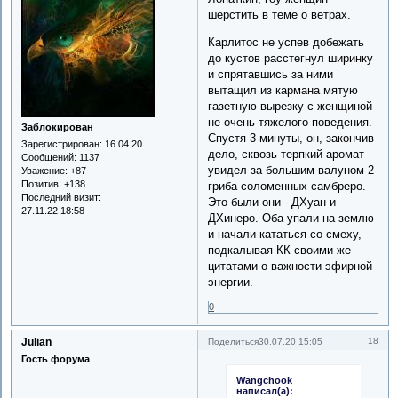
шерстить в теме о ветрах.
Карлитос не успев добежать
до кустов расстегнул ширинку
и спрятавшись за ними
вытащил из кармана мятую
газетную вырезку с женщиной
не очень тяжелого поведения.
Заблокирован
Спустя 3 минуты, он, закончив
Зарегистрирован
: 16.04.20
дело, сквозь терпкий аромат
Сообщений:
1137
увидел за большим валуном 2
Уважение:
+87
Позитив:
+138
гриба соломенных самбреро.
Последний визит:
Это были они - ДХуан и
27.11.22 18:58
ДХинеро. Оба упали на землю
и начали кататься со смеху,
подкалывая КК своими же
цитатами о важности эфирной
энергии.
0
Julian
18
Поделиться
30.07.20 15:05
Гость форума
Wangchook
написал(а):