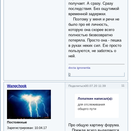
получает. А сразу. Сразу
последствия. Без ощутимой
временной задержки.
Поэтому у меня и речи не
было про её личность,
которую она скорее всего
полностью безвозвратно
потеряла. Просто она - пешка
в руках неких сил. Ею просто
пользуются, не заботясь о
ней.
docta ignorantia
0
Wangchook
11
Поделиться
30.07.20 11:39
Лопаткин написал(а):
для отслеживания
общего пути
Постоянные
Про общую картину форума.
Зарегистрирован
: 10.04.17
Прежде всего выделяется