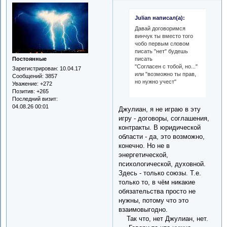
Julian написал(а):
Давай договоримся
винчук ты вместо того
чобо первым словом
писать "нет" будешь
писать
Постоянные
"Согласен с тобой, но..."
Зарегистрирован
: 10.04.17
или "возможно ты прав,
Сообщений:
3857
но нужно учест"
Уважение:
+272
Позитив:
+265
Последний визит:
04.08.26 00:01
Джулиан, я не играю в эту
игру - договоры, соглашения,
контракты. В юридической
области - да, это возможно,
конечно. Но не в
энергетической,
психологической, духовной.
Здесь - только союзы. Т.е.
только то, в чём никакие
обязательства просто не
нужны, потому что это
взаимовыгодно.
Так что, нет Джулиан, нет.