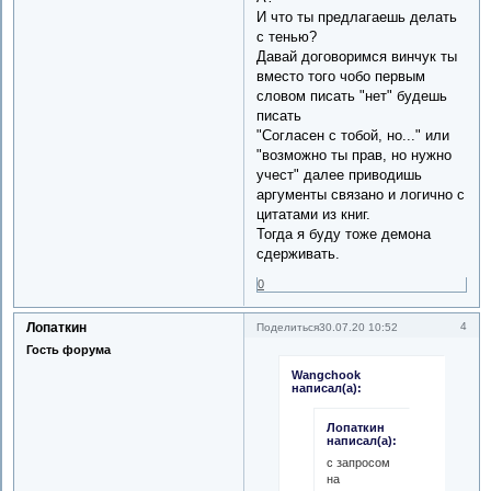
И что ты предлагаешь делать
с тенью?
Давай договоримся винчук ты
вместо того чобо первым
словом писать "нет" будешь
писать
"Согласен с тобой, но..." или
"возможно ты прав, но нужно
учест" далее приводишь
аргументы связано и логично с
цитатами из книг.
Тогда я буду тоже демона
сдерживать.
0
Лопаткин
4
Поделиться
30.07.20 10:52
Гость форума
Wangchook
написал(а):
Лопаткин
написал(а):
с запросом
на