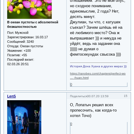
отношением. Это не мой опус,
но сходное понимание,
единомыслие, 2 года? Нет,
десять минут.
Джулиан, ты что, с катушек
В океан пустоты с абсолютной
безжалостностью
съехал? Зачем шлёшь её на
её любимого место? Она ж
Пол:
Мужской
Зарегистрирован
: 16.03.17
выпрашивает ))) и никуда не
Сообщений:
3240
уйдёт, ведь на задании она
Откуда:
Океан пустоты
)))))) не думая о
Уважение:
+100
фемтосекундах свысока ))))
Позитив:
+55
Последний визит:
02.03.26 20:51
История Дона Хуана в других мирах )))
https://ranobes.com/chapters/perfect-wo
… -huan.html
0
LenS
15
Поделиться
30.07.20 13:59
О, Лопатыч решил всех
пропесочить, как когда-то
хотел Точо)
0