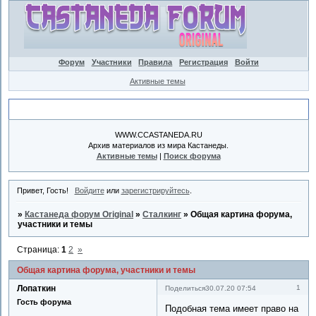
Форум
Участники
Правила
Регистрация
Войти
Активные темы
Объявление
WWW.CCASTANEDA.RU
Архив материалов из мира Кастанеды.
Активные темы
|
Поиск форума
Привет, Гость!
Войдите
или
зарегистрируйтесь
.
»
Кастанеда форум Original
»
Сталкинг
»
Общая картина форума,
участники и темы
Страница:
1
2
»
Общая картина форума, участники и темы
Лопаткин
1
Поделиться
30.07.20 07:54
Гость форума
Подобная тема имеет право на