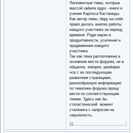
Легковесные темы, которые
массой забили ядро - книги и
учение Карлоса Кастанеды.
Как автор темы, беру на себя
право делать анализ работы
каждого участника за период
времени. Ради науки и
продуктивности, усиления и
продвижения каждого
участника.
Так как тема расположена в
основном месте форума, не в
общалке, юморок, разборки
чсв с их последующим
развитием страницами,
разнообразную информацию
по тематике форума прошу
вести по соответствующим
темам. Здесь как бы
статистический момент
сталкинга с запросом на
серьёзность.
+2