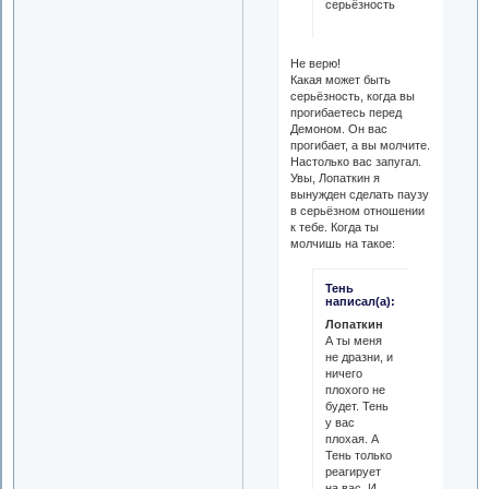
серьёзность.
Не верю!
Какая может быть
серьёзность, когда вы
прогибаетесь перед
Демоном. Он вас
прогибает, а вы молчите.
Настолько вас запугал.
Увы, Лопаткин я
вынужден сделать паузу
в серьёзном отношении
к тебе. Когда ты
молчишь на такое:
Тень
написал(а):
Лопаткин
А ты меня
не дразни, и
ничего
плохого не
будет. Тень
у вас
плохая. А
Тень только
реагирует
на вас. И