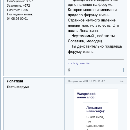
Сообщений:
3857
одно явление на форуме.
Уважение:
+272
Которое многое изменило и
Позитив:
+265
Последний визит:
придало форуму жизнь.
04.08.26 00:01
Странное немного явление,
непонятное, но это есть. Это
посты Лопаткина.
Неутомимый , всё же ты
Лопаткин, молодец.
Ты действительно придаёшь
форуму жизнь.
docta ignorantia
0
Лопаткин
12
Поделиться
30.07.20 11:47
Гость форума
Wangchook
написал(а):
Лопаткин
написал(а):
С кем сила,
тот
однозначно