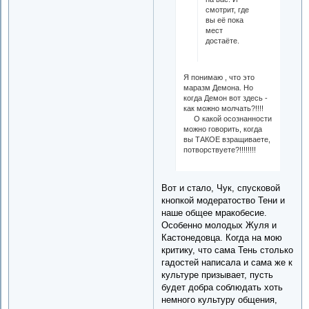
смотрит, где
вы её пока
мест
достаёте.
Я понимаю , что это
маразм Демона. Но
когда Демон вот здесь -
как можно молчать?!!!!
О какой осознанности
можно говорить, когда
вы ТАКОЕ взращиваете,
потворствуете?!!!!!!!!
Вот и стало, Чук, спусковой
кнопкой модератоство Тени и
наше общее мракобесие.
Особенно молодых Жуля и
Кастонедовца. Когда на мою
критику, что сама Тень столько
гадостей написала и сама же к
культуре призывает, пусть
будет добра соблюдать хоть
немного культуру общения,