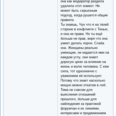
она как модератор раздела
удалила этот комент. Не
может быть серьезным
подход, когда рушатся общие
правила.
Ты знаешь, Чук что я на твоей
стороне в конфликте с Тенью,
и она не права. Но ты ещё
больше не прав, веря что она
умеет делать порчи. Слаба
она. Женщины реально
умеющие, не кидаются ими на
каждом углу, они знают
дорогую ценю за влияние на
жизнь и волю человека. С кем
сила, тот однозначно с
уважением её использует.
Потому что знает насколько
мощно можно откатом в лоб.
Тема не совсем для
выяснения отношений
прошлого, больше для
наблюдения за практикой
форумчан и их линиями,
интересами и продвижением.