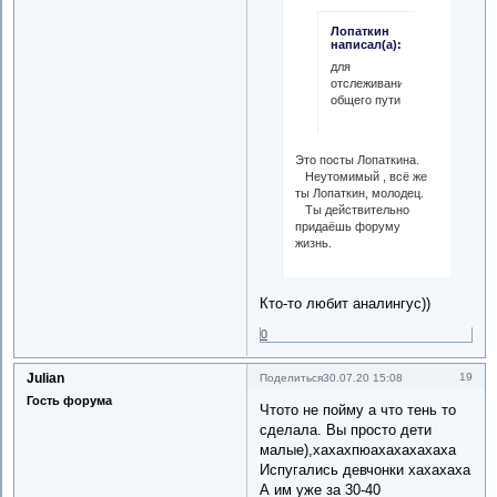
Лопаткин
написал(а):
для
отслеживания
общего пути
Это посты Лопаткина.
Неутомимый , всё же
ты Лопаткин, молодец.
Ты действительно
придаёшь форуму
жизнь.
Кто-то любит аналингус))
0
Julian
19
Поделиться
30.07.20 15:08
Гость форума
Чтото не пойму а что тень то
сделала. Вы просто дети
малые),хахахпюахахахахаха
Испугались девчонки хахахаха
А им уже за 30-40