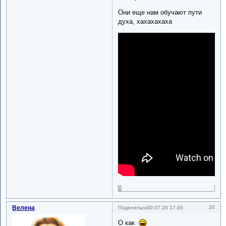
Они еще нам обучают пути
духа, хахахахаха
0
Велена
20
Поделиться
30.07.20 17:45
О как