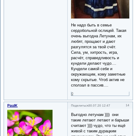
Не надо быть в семье
сердобольной ослицей. Такая
очень выгодна Летунам, их
любят, прощают и дают
разгулятся за твой счёт.
Сила, ум, хитрость, игра,
расчёт, справедливость и
кундели делают чудо....
Кундели самой себе и
окружающим, кому заметные
кому скрытые. Чтоб актив не
сползал в пассив....
0
PaulK
14
Поделиться
30.07.20 12:47
Выгодно летунам )))) они
такие летают летают и барыши
считают )))) чудо, что ты ещё
живой с таким дурацким