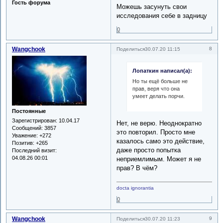
Гость форума
Можешь засунуть свои
исследования себе в задницу
0
Wangchook
8
Поделиться
30.07.20 11:15
Лопаткин написал(а):
Но ты ещё больше не
прав, веря что она
умеет делать порчи.
Постоянные
Зарегистрирован
: 10.04.17
Нет, не верю. Неоднократно
Сообщений:
3857
это повторил. Просто мне
Уважение:
+272
казалось само это действие,
Позитив:
+265
даже просто попытка
Последний визит:
04.08.26 00:01
неприемлимым. Может я не
прав? В чём?
docta ignorantia
0
Wangchook
9
Поделиться
30.07.20 11:23