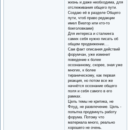
жизнь и даже необходима, для
отслеживания общего пути.
Создаю её в разделе Общего
пути, чтоб право редакции
имел Виатор или кто-то
боеголовками)
Для интереса и сталкинга
самих себя нужно писать об
общем продвижении....
Сам факт описания действий
форумчан, уже изменит
поведение к более
осознанному, скорее, зная уже
многих, к более
тираническому, как первая
реакция, но потом все же
начнётся осознание общего
поля и себя самого в его
рамках.
Цель темы не критика, не
Флуд, не развлечение. Цель -
попытка продвинуть работу
форума. Потому что
материала много, реально
хорошего не очень.