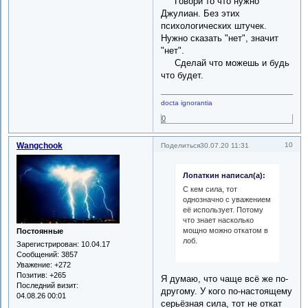
Говори то что нужно
Джулиан. Без этих
психологических штучек.
Нужно сказать "нет", значит
"нет".
Сделай что можешь и будь
что будет.
docta ignorantia
0
Wangchook
10
Поделиться
30.07.20 11:31
Лопаткин написал(а):
С кем сила, тот
однозначно с уважением
её использует. Потому
что знает насколько
мощно можно откатом в
Постоянные
лоб.
Зарегистрирован
: 10.04.17
Сообщений:
3857
Уважение:
+272
Позитив:
+265
Я думаю, что чаще всё же по-
Последний визит:
другому. У кого по-настоящему
04.08.26 00:01
серьёзная сила, тот не откат