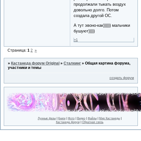
продолжали тыкать воздух
довольно долго. Потом
создала другой ОС.
А тут эвоно-как)))))) мальчики
бушуют)))))
+1
Страница:
1
2
»
»
Кастанеда форум Original
»
Сталкинг
»
Общая картина форума,
участники и темы
создать форум
Лунные фазы
|
Книги
|
Фото
|
Видео
|
Файлы
|
Мир Кастанеды
|
Кастанеда форум
|
Обратная связь