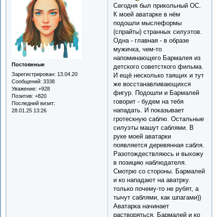
Сегодня был прикольный ОС.
К моей аватарке в нём
подошли мыслеформы
(спрайты) странных силуэтов.
Одна - главная - в образе
мужичка, чем-то
напоминающего Бармалея из
Постоянные
детского советсткого фильма.
Зарегистрирован
: 13.04.20
И ещё несколько таящих и тут
Сообщений:
3338
же восстанавливающихся
Уважение:
+928
фигур. Подошли и Бармалей
Позитив:
+820
говорит - будем на тебя
Последний визит:
нападать. И показывает
28.01.25 13:26
гротескную саблю. Остальные
силуэты машут саблями. В
руке моей аватарки
появляется деревянная сабля.
Разотождествляюсь и выхожу
в позицию наблюдателя.
Смотрю со стороны. Бармалей
и ко нападают на аватрку.
только почему-то не рубят, а
тычут саблями, как шпагами))
Аватарка начинает
растворяться. Бармалей и ко