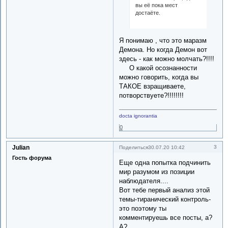
вы её пока мест
достаёте.
Я понимаю , что это маразм
Демона. Но когда Демон вот
здесь - как можно молчать?!!!!
О какой осознанности
можно говорить, когда вы
ТАКОЕ взращиваете,
потворствуете?!!!!!!!!
docta ignorantia
0
Julian
3
Поделиться
30.07.20 10:42
Гость форума
Еще одна попытка подчинить
мир разумом из позиции
наблюдателя....
Вот тебе первый анализ этой
темы-тиранический контроль-
это поэтому ты
комментируешь все посты, а?
А?