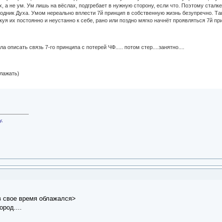
, а не ум. Ум лишь на вёслах, подгребает в нужную сторону, если что. Поэтому сталке
одник Духа. Умом нереально вплести 7й принцип в собственную жизнь безупречно. Та
куя их постоянно и неустанно к себе, рано или поздно мягко начнёт проявляться 7й пр
а описать связь 7-го принципа с потерей ЧФ..... потом стер....занятно....
лажать)
у,
 в свое время облажался>
род....