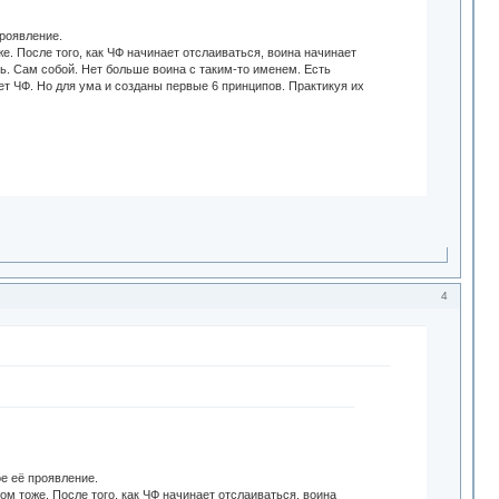
проявление.
е. После того, как ЧФ начинает отслаиваться, воина начинает
ень. Сам собой. Нет больше воина с таким-то именем. Есть
т ЧФ. Но для ума и созданы первые 6 принципов. Практикуя их
4
е её проявление.
ом тоже. После того, как ЧФ начинает отслаиваться, воина