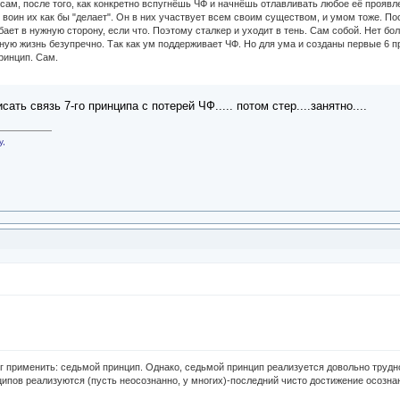
сам, после того, как конкретно вспугнёшь ЧФ и начнёшь отлавливать любое её проявл
 воин их как бы "делает". Он в них участвует всем своим существом, и умом тоже. Пос
бает в нужную сторону, если что. Поэтому сталкер и уходит в тень. Сам собой. Нет б
ную жизнь безупречно. Так как ум поддерживает ЧФ. Но для ума и созданы первые 6 пр
ринцип. Сам.
ать связь 7-го принципа с потерей ЧФ..... потом стер....занятно....
у,
нг применить: седьмой принцип. Однако, седьмой принцип реализуется довольно трудно.
ципов реализуются (пусть неосознанно, у многих)-последний чисто достижение осознан