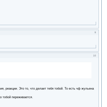
9
10
я, реакции. Это то, что делает тебя тобой. То есть чф жульена
то тобой переживается.