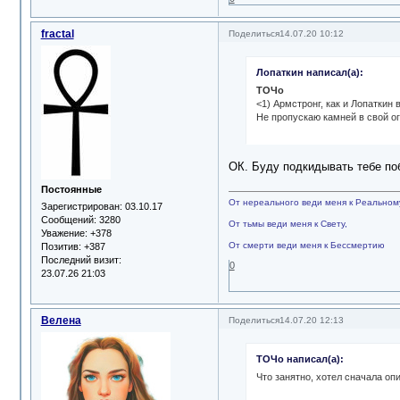
fractal
Поделиться
14.07.20 10:12
Лопаткин написал(а):
ТОЧо
<1) Армстронг, как и Лопаткин
Не пропускаю камней в свой ого
ОК. Буду подкидывать тебе п
Постоянные
От нереального веди меня к Реальном
Зарегистрирован
: 03.10.17
Сообщений:
3280
От тьмы веди меня к Свету,
Уважение:
+378
От смерти веди меня к Бессмертию
Позитив:
+387
Последний визит:
0
23.07.26 21:03
Велена
Поделиться
14.07.20 12:13
ТОЧо написал(а):
Что занятно, хотел сначала опис