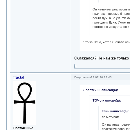
Он начинает реализовыва
практикуя первые 6 прин
вести Дух, а не ум. Ум 
проводник Духа. Умом не
постоянно и неустанно к
Что занятно, хотел сначала опис
Облажался? Не нам же только 
0
fractal
Поделиться
13.07.20 23:43
Лопаткин написал(а):
ТОЧо написал(а):
Тень написал(а):
по мотивам
Он начинает реали
Постоянные
практикуя первые 