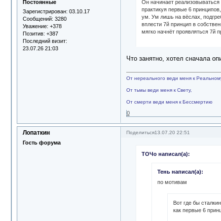
Постоянные
Он начинает реализовываться 
практикуя первые 6 принципов,
Зарегистрирован
: 03.10.17
ум. Ум лишь на вёслах, подгре
Сообщений:
3280
вплести 7й принцип в собствен
Уважение:
+378
мягко начнёт проявляться 7й п
Позитив:
+387
Последний визит:
23.07.26 21:03
Что занятно, хотел сначала опис
От нереального веди меня к Реальном
От тьмы веди меня к Свету,
От смерти веди меня к Бессмертию
0
Лопаткин
Поделиться
13.07.20 22:51
Гость форума
ТОЧо написал(а):
Тень написал(а):
по мотивам
Вот где бы сталки
как первые 6 прин