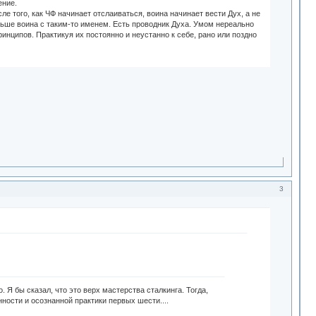
ение.
ле того, как ЧФ начинает отслаиваться, воина начинает вести Дух, а не
ольше воина с таким-то именем. Есть проводник Духа. Умом нереально
инципов. Практикуя их постоянно и неустанно к себе, рано или поздно
3
 Я бы сказал, что это верх мастерства сталкинга. Тогда,
ности и осознанной практики первых шести....