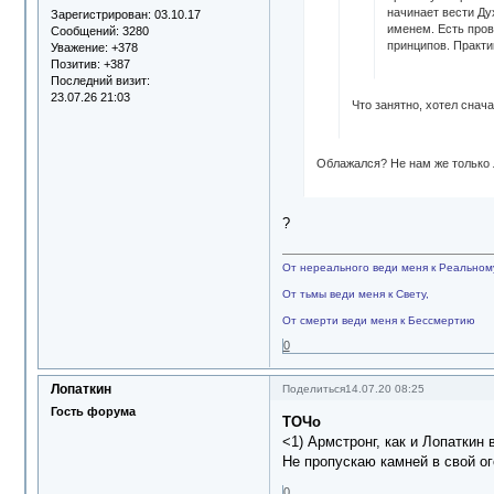
начинает вести Дух
Зарегистрирован
: 03.10.17
именем. Есть пров
Сообщений:
3280
принципов. Практи
Уважение:
+378
Позитив:
+387
Последний визит:
23.07.26 21:03
Что занятно, хотел сначал
Облажался? Не нам же только 
?
От нереального веди меня к Реальном
От тьмы веди меня к Свету,
От смерти веди меня к Бессмертию
0
Лопаткин
Поделиться
14.07.20 08:25
Гость форума
ТОЧо
<1) Армстронг, как и Лопаткин
Не пропускаю камней в свой ого
0