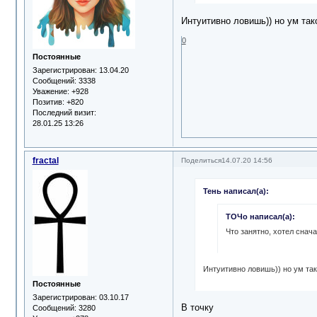
Интуитивно ловишь)) но ум тако
0
Постоянные
Зарегистрирован
: 13.04.20
Сообщений:
3338
Уважение:
+928
Позитив:
+820
Последний визит:
28.01.25 13:26
fractal
Поделиться
14.07.20 14:56
Тень написал(а):
ТОЧо написал(а):
Что занятно, хотел сначал
Интуитивно ловишь)) но ум тако
Постоянные
Зарегистрирован
: 03.10.17
В точку
Сообщений:
3280