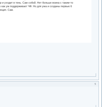
р и уходит в тень. Сам собой. Нет больше воина с таким-то
к как ум поддерживает ЧФ. Но для ума и созданы первые 6
инцип. Сам.
5