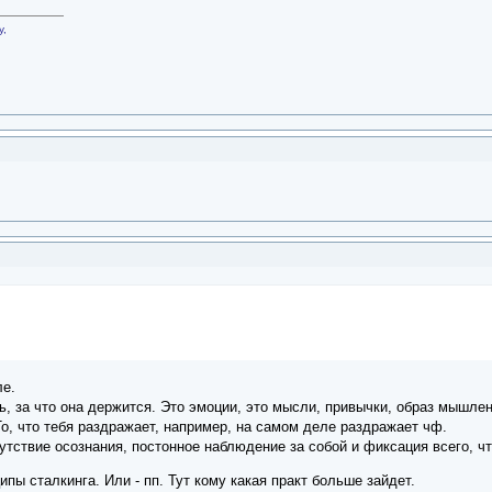
у,
е.
, за что она держится. Это эмоции, это мысли, привычки, образ мышлени
То, что тебя раздражает, например, на самом деле раздражает чф.
утствие осознания, постонное наблюдение за собой и фиксация всего, ч
пы сталкинга. Или - пп. Тут кому какая практ больше зайдет.