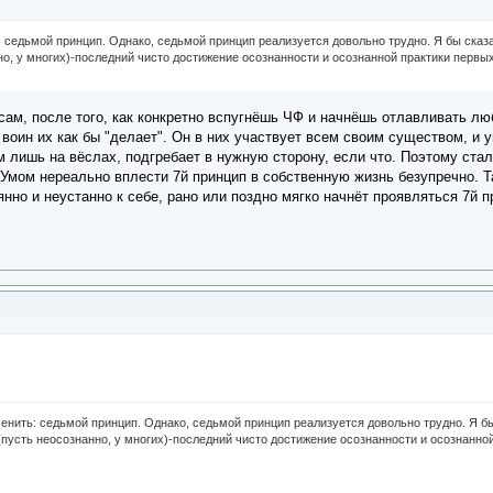
: седьмой принцип. Однако, седьмой принцип реализуется довольно трудно. Я бы сказал
о, у многих)-последний чисто достижение осознанности и осознанной практики первых
ам, после того, как конкретно вспугнёшь ЧФ и начнёшь отлавливать лю
 воин их как бы "делает". Он в них участвует всем своим существом, и 
Ум лишь на вёслах, подгребает в нужную сторону, если что. Поэтому стал
 Умом нереально вплести 7й принцип в собственную жизнь безупречно. Т
янно и неустанно к себе, рано или поздно мягко начнёт проявляться 7й п
менить: седьмой принцип. Однако, седьмой принцип реализуется довольно трудно. Я бы 
пусть неосознанно, у многих)-последний чисто достижение осознанности и осознанной