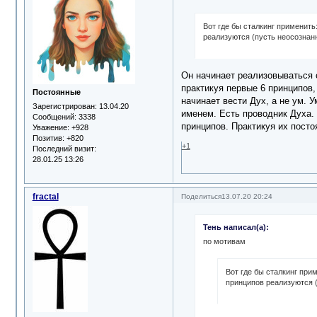
Вот где бы сталкинг применить
реализуются (пусть неосознанн
Он начинает реализовываться с
практикуя первые 6 принципов,
Постоянные
начинает вести Дух, а не ум. 
Зарегистрирован
: 13.04.20
именем. Есть проводник Духа.
Сообщений:
3338
принципов. Практикуя их посто
Уважение:
+928
Позитив:
+820
+1
Последний визит:
28.01.25 13:26
fractal
Поделиться
13.07.20 20:24
Тень написал(а):
по мотивам
Вот где бы сталкинг при
принципов реализуются (