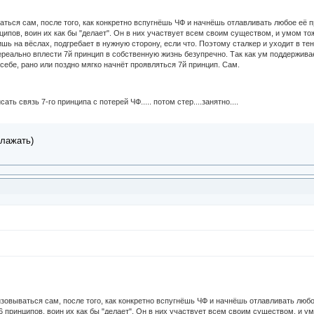
ться сам, после того, как конкретно вспугнёшь ЧФ и начнёшь отлавливать любое её 
ципов, воин их как бы "делает". Он в них участвует всем своим существом, и умом тож
лишь на вёслах, подгребает в нужную сторону, если что. Поэтому сталкер и уходит в т
реально вплести 7й принцип в собственную жизнь безупречно. Так как ум поддерживае
 себе, рано или поздно мягко начнёт проявляться 7й принцип. Сам.
ать связь 7-го принципа с потерей ЧФ..... потом стер....занятно....
лажать)
зовываться сам, после того, как конкретно вспугнёшь ЧФ и начнёшь отлавливать любо
6 принципов, воин их как бы "делает". Он в них участвует всем своим существом, и ум