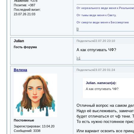
Уважение:
+378
Позитив:
+387
От нереального веди меня к Реальном
Последний визит:
23.07.26 21:03
От тьмы веди меня к Свету,
От смерти веди меня к Бессмертию
0
Julian
Поделиться
22.07.20 23:10
Гость форума
А как отпугивать ЧФ?
+1
Велена
Поделиться
23.07.20 01:24
Julian. написал(а):
А как отпугивать ЧФ?
Отличный вопрос на самом дел
Надо её выслеживать, замечать
будет отличаться от чф тени. 
Постоянные
То есть нужно постоянное прис
Зарегистрирован
: 13.04.20
Или вариант освоить все принци
Сообщений:
3338