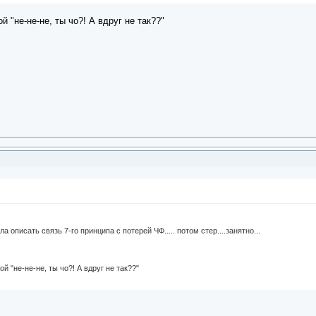
й "не-не-не, ты чо?! А вдруг не так??"
а описать связь 7-го принципа с потерей ЧФ..... потом стер....занятно...
й "не-не-не, ты чо?! А вдруг не так??"