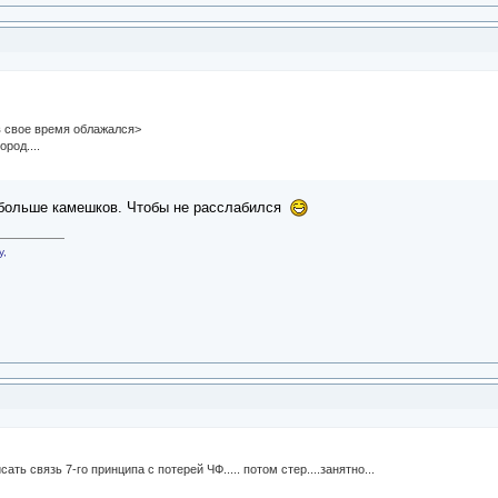
 в свое время облажался>
род....
обольше камешков. Чтобы не расслабился
у,
ать связь 7-го принципа с потерей ЧФ..... потом стер....занятно...