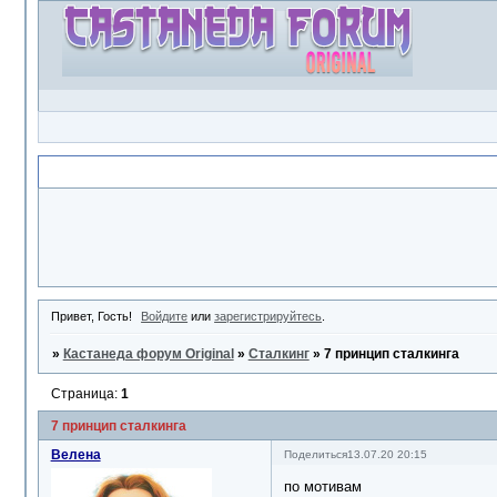
Объявление
Привет, Гость!
Войдите
или
зарегистрируйтесь
.
»
Кастанеда форум Original
»
Сталкинг
»
7 принцип сталкинга
Страница:
1
7 принцип сталкинга
Велена
Поделиться
13.07.20 20:15
по мотивам