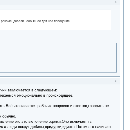
8
и рекомендовали необычное для нас поведение.
9
ть практики заключается в следующем:
нивания.Не вовлекаемся эмоционально в происходящее.
ь.Всё что касается рабочих вопросов и ответов,говорить не
сё остальное чсв работает как обычно.
авление эго это включение оценки.Оно включает ты
к а люди вокруг дебилы,придурки,идиоты.Потом эго начинает