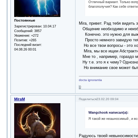
Отличный вариант. Только воп
благополучия? Как себе ответ
Постоянные
Mira, привет. Рад тебя видеть 
Зарегистрирован
: 10.04.17
Общение необходимо и неизбеж
Сообщений:
3857
Конечно. это нужно для выж
Уважение:
+272
Просто немного завидую тебе,
Позитив:
+265
Последний визит:
Но все твои вопросы - это хо
04.08.26 00:01
Mira, мы все ищеи Абстрактно
Мне то , например, гораздо м
Ну т.е. это я к чему? Однозн
Но внимание свое может быть 
docta ignorantia
0
MiraM
Поделиться
23.02.20 09:04
Wangchook написал(а):
Я такой же неаыносимый , и вс
Радуюсь твоей невыносимости).