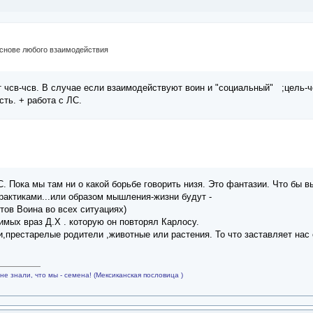
основе любого взаимодействия
т чсв-чсв. В случае если взаимодействуют воин и "социальный" ;цель-ч
сть. + работа с ЛС.
. Пока мы там ни о какой борьбе говорить низя. Это фантазии. Что бы 
актиками...или образом мышления-жизни будут -
тов Воина во всех ситуациях)
имых враз Д.Х . которую он повторял Карлосу.
и,престарелые родители ,животные или растения. То что заставляет нас
не знали, что мы - семена! (Мексиканская пословица )