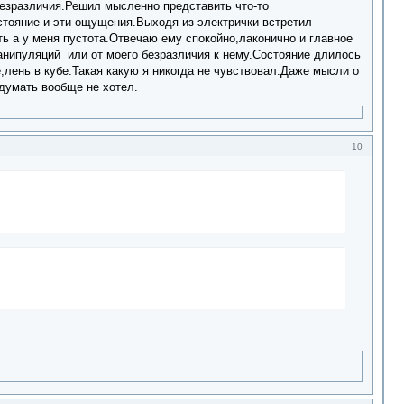
 безразличия.Решил мысленно представить что-то
стояние и эти ощущения.Выходя из электрички встретил
ть а у меня пустота.Отвечаю ему спокойно,лаконично и главное
манипуляций или от моего безразличия к нему.Состояние длилось
лень в кубе.Такая какую я никогда не чувствовал.Даже мысли о
думать вообще не хотел.
10