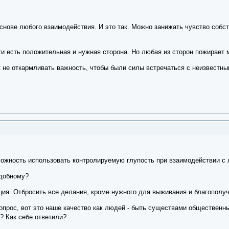
нове любого взаимодействия. И это так. Можно занижать чувство собств
и есть положительная и нужная сторона. Но любая из сторон пожирает м
к не откармливать важность, чтобы были силы встречаться с неизвестн
ожность использовать контролируемую глупость при взаимодействии с 
одобному?
ция. Отбросить все делания, кроме нужного для выживания и благополуч
вопрос, вот это наше качество как людей - быть существами общественн
? Как себе ответили?