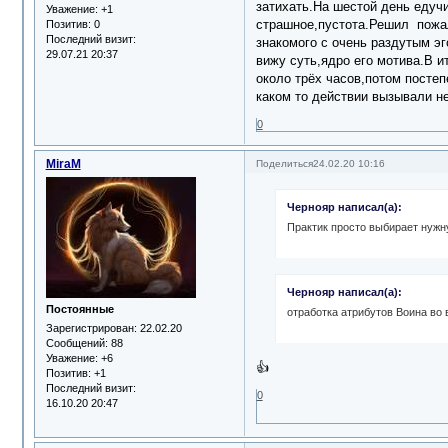
затихать.На шестой день едучи
Уважение:
+1
страшное,пустота.Решил пожал
Позитив:
0
Последний визит:
знакомого с очень раздутым эг
29.07.21 20:37
вижу суть,ядро его мотива.В и
около трёх часов,потом посте
каком то действии вызывали н
0
MiraM
Поделиться
24.02.20 10:16
Чернояр написал(а):
Практик просто выбирает нужн
Чернояр написал(а):
Постоянные
отработка атрибутов Воина во 
Зарегистрирован
: 22.02.20
Сообщений:
88
Уважение:
+6
👍
Позитив:
+1
Последний визит:
0
16.10.20 20:47