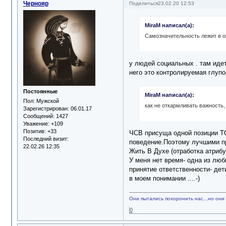
Чернояр
Поделиться
23.02.20 12:53
MiraM написал(а):
Самозначительность лежит в 
у людей социальных . там иде
него это контролируемая глупо
Постоянные
MiraM написал(а):
Пол:
Мужской
как не откармливать важность,
Зарегистрирован
: 06.01.17
Сообщений:
1427
Уважение:
+109
Позитив:
+33
ЧСВ присуща одной позиции ТС
Последний визит:
поведение.Поэтому лучшими пр
22.02.26 12:35
Жить В Духе (отработка атрибу
У меня нет время- одна из люб
принятие ответственности- дет
в моем понимании ....-)
Они пытались похоронить нас...но они 
0