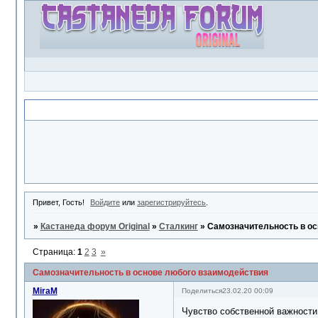
Объявление
Привет, Гость!
Войдите
или
зарегистрируйтесь
.
»
Кастанеда форум Original
»
Сталкинг
»
Самозначительность в ос
Страница:
1
2
3
»
Самозначительность в основе любого взаимодействия
MiraM
Поделиться
23.02.20 00:09
Чувство собственной важности