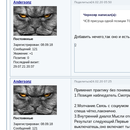
Andersonz
Поделиться
24.02.20 05:50
Чернояр написал(а):
ЧСВ присуща одной позиции ТС
Добавить нечего,так оно и есть
Постоянные
Зарегистрирован
: 08.09.18
0
Сообщений:
121
Уважение:
+1
Позитив:
0
Последний визит:
29.07.21 20:37
Andersonz
Поделиться
24.02.20 07:25
Применил практику без пони
1.Позиция наблюдатель.См
2.Молчание.Связь с социумом 
спеша чётко
3.Внутренний диалог.
Постоянные
Результат следующий.Первые т
Зарегистрирован
: 08.09.18
выключатешь,оно включает ты 
Сообщений:
121