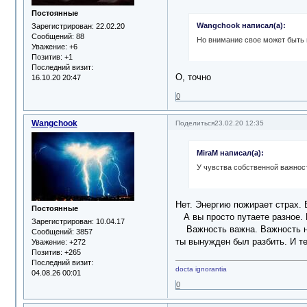
Постоянные
Wangchook написал(а):
Зарегистрирован
: 22.02.20
Сообщений:
88
Но внимание свое может быть 
Уважение:
+6
Позитив:
+1
Последний визит:
О, точно
16.10.20 20:47
0
Wangchook
Поделиться
23.02.20 12:35
MiraM написал(а):
У чувства собственной важност
Нет. Энергию пожирает страх. 
Постоянные
А вы просто путаете разное. П
Зарегистрирован
: 10.04.17
Важность важна. Важность нуж
Сообщений:
3857
ты вынужден был разбить. И те
Уважение:
+272
Позитив:
+265
Последний визит:
docta ignorantia
04.08.26 00:01
0