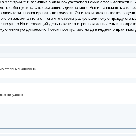
 в электричке и залипнув в окно почувствовал некую смесь лёгкости и
еть себя,пустота.Это состояние удивило меня.Решил запомнить это со
о,любителя провоцировать на грубость.Он и так и эдак пытается зацепи
тоге он замолчал или от того что ответы раскрывали некую правду его 
пенно ушло.На следующий день накатила страшная лень.Лень в квадрате,
екую ленивую дипрессию.Потом поотпустило но две недели о практиках 
ую степень значимости
всех ситуациях