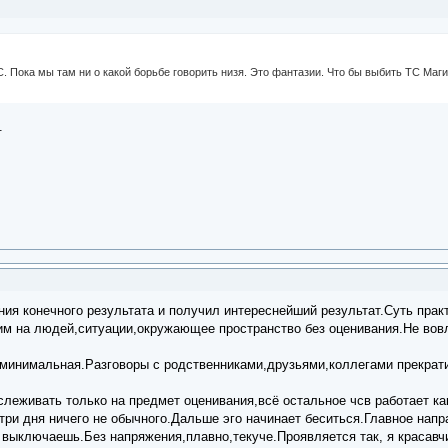
. Пока мы там ни о какой борьбе говорить низя. Это фантазии. Что бы выбить ТС Маг
.
мания конечного результата и получил интереснейший результат.Су
отрим на людей,ситуации,окружающее пространство без оце
минимальная.Разговоры с родственниками,друзьями,коллегами прекратит
,лаконично.
Мысли отслеживать только на предмет оценивания,в
ри дня ничего не обычного.Дальше эго начинает беситься.Главное напр
выключаешь.Без напряжения,плавно,текуче.Проявляется так, я красавчи