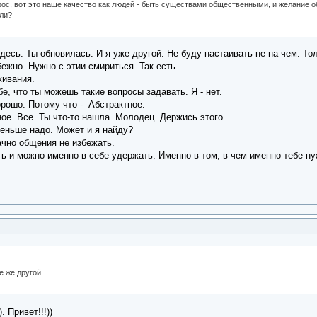
рос, вот это наше качество как людей - быть существами общественными, и желание 
или?
здесь. Ты обновилась. И я уже другой. Не буду настаивать не на чем. То
но. Нужно с этии смириться. Так есть.
ивания.
 что ты можешь такие вопросы задавать. Я - нет.
рошо. Потому что - Абстрактное.
е. Все. Ты что-то нашла. Молодец. Держись этого.
еньше надо. Может и я найду?
ачно общения не избежать.
и можно именно в себе удержать. Именно в том, в чем именно тебе ну
е же другой.
 Привет!!!))