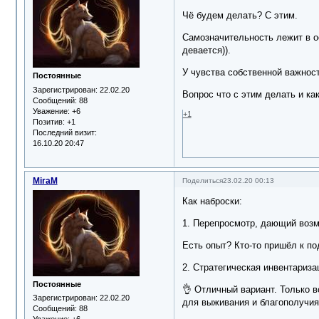
Чё будем делать? С этим.
Самозначительность лежит в ос
девается)).
У чувства собственной важност
Постоянные
Зарегистрирован
: 22.02.20
Вопрос что с этим делать и ка
Сообщений:
88
Уважение:
+6
+1
Позитив:
+1
Последний визит:
16.10.20 20:47
MiraM
Поделиться
23.02.20 00:13
Как наброски:
1. Перепросмотр, дающий возм
Есть опыт? Кто-то пришёл к п
2. Стратегическая инвентариза
Постоянные
👌 Отличный вариант. Только 
Зарегистрирован
: 22.02.20
для выживания и благополучия
Сообщений:
88
Уважение:
+6