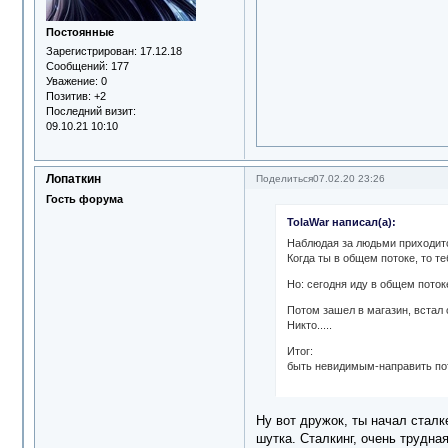
Постоянные
Зарегистрирован
: 17.12.18
Сообщений:
177
Уважение:
0
Позитив:
+2
Последний визит:
09.10.21 10:10
Лопаткин
Поделиться
07.02.20 23:26
Гость форума
TolaWar написал(а):
Наблюдая за людьми приходится
Когда ты в общем потоке, то те
Но: сегодня иду в общем поток
Потом зашел в магазин, встал 
Никто.....
Итог:
быть невидимым-направить пот
Ну вот дружок, ты начал сталк
шутка. Сталкинг, очень трудна