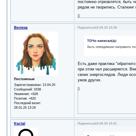
постоянно отрезвлятся, быть 
рядом не творились. Сталкинг 
0
Велена
Поделиться
16.06.20 10:28
ТОЧо написал(а):
быть невидимым-направить пот
Есть даже практика "обратного 
при этом чел расширяется. Век
своих энергоследов. Люди осоз
Постоянные
умов других.
Зарегистрирован
: 13.04.20
0
Сообщений:
3338
Уважение:
+928
Позитив:
+820
Последний визит:
28.01.25 13:26
fractal
Поделиться
16.06.20 16:41