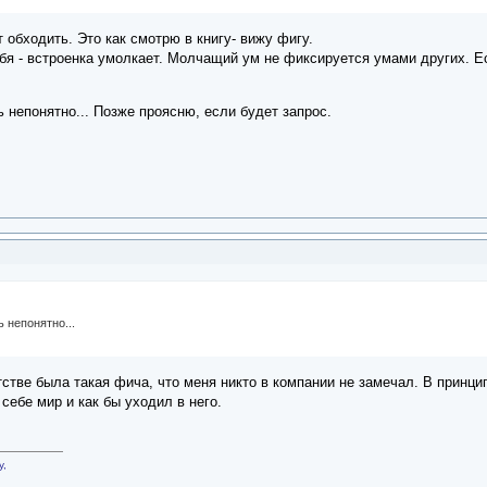
 обходить. Это как смотрю в книгу- вижу фигу.
бя - встроенка умолкает. Молчащий ум не фиксируется умами других. Е
 непонятно... Позже проясню, если будет запрос.
 непонятно...
тстве была такая фича, что меня никто в компании не замечал. В принци
себе мир и как бы уходил в него.
у,