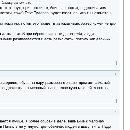
. Скажу зачем это.
т этот олух, при слаткинге, блин все портит, подергивагием,
стати, тоже) Тебе Туловар, будет казаться, что ты незаметен,
ла комично, потом это придёт в автоматизме. Актёр нужен не для
я деталь, чтоб при обращении взгляда на тебя, люди
нимание раздваеваются и есть результаты, потому как двойник
4
 в заднице, обувь на пару размеров меньше, предмет зажатый,
 раздражитель описанный выше, плюс куча мыслей, звонков,
5
мается лучше, я более собран в деле, внимание к мелочам,
 в Нагваль не утянуло, для обычных людей в шизу, типа. Надо