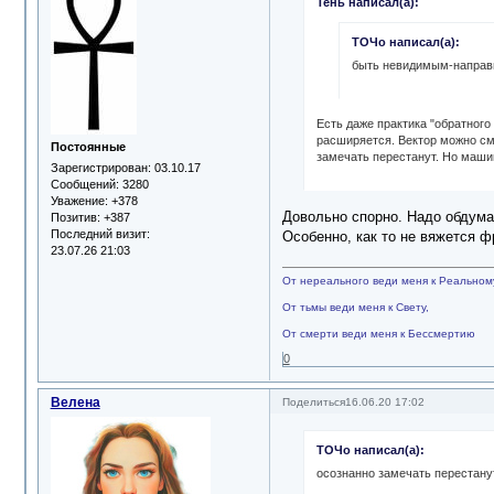
Тень написал(а):
ТОЧо написал(а):
быть невидимым-направи
Есть даже практика "обратного
расширяется. Вектор можно см
Постоянные
замечать перестанут. Но машин
Зарегистрирован
: 03.10.17
Сообщений:
3280
Уважение:
+378
Довольно спорно. Надо обдума
Позитив:
+387
Последний визит:
Особенно, как то не вяжется ф
23.07.26 21:03
От нереального веди меня к Реальном
От тьмы веди меня к Свету,
От смерти веди меня к Бессмертию
0
Велена
Поделиться
16.06.20 17:02
ТОЧо написал(а):
осознанно замечать перестану