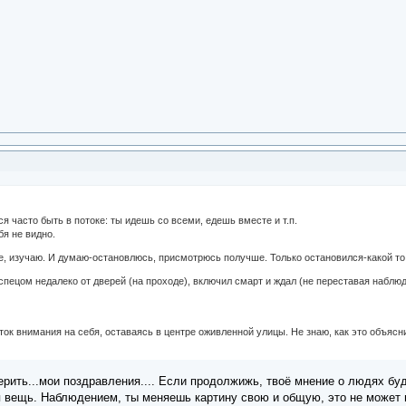
 часто быть в потоке: ты идешь со всеми, едешь вместе и т.п.
бя не видно.
е, изучаю. И думаю-остановлюсь, присмотрюсь получше. Только остановился-какой то 
спецом недалеко от дверей (на проходе), включил смарт и ждал (не переставая наблюда
ок внимания на себя, оставаясь в центре оживленной улицы. Не знаю, как это объясн
ерить...мои поздравления.... Если продолжижь, твоё мнение о людях бу
я вещь. Наблюдением, ты меняешь картину свою и общую, это не может н