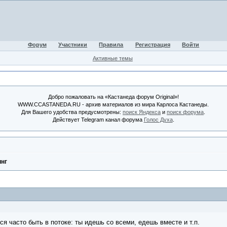
Форум
Участники
Правила
Регистрация
Войти
Активные темы
Добро пожаловать на «Кастанеда форум Original»!
WWW.CCASTANEDA.RU - архив материалов из мира Карлоса Кастанеды.
Для Вашего удобства предусмотрены:
поиск Яндекса
и
поиск форума
.
Действует Telegram канал форума
Голос Духа
.
инг
 часто быть в потоке: ты идешь со всеми, едешь вместе и т.п.