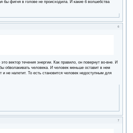
 бы фигня в голове не происходила. И какие б волшебства
6
это вектор течения энергии. Как правило, он повернут во-вне. И
 бы обволакивать человека. И человек меньше оставит в нем
т и не налетит. То есть становится человек недоступным для
7