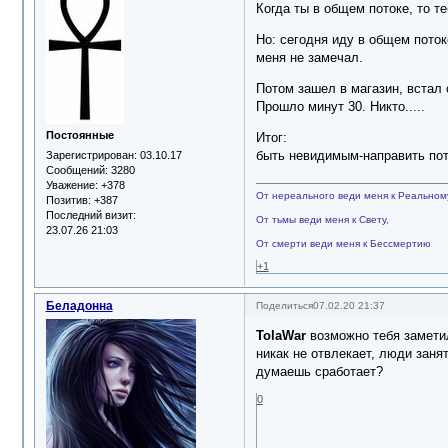
Когда ты в общем потоке, то те
Но: сегодня иду в общем поток
меня не замечал.
Потом зашел в магазин, встал 
Прошло минут 30. Никто.....
Постоянные
Итог:
быть невидимым-направить пото
Зарегистрирован
: 03.10.17
Сообщений:
3280
Уважение:
+378
От нереального веди меня к Реальном
Позитив:
+387
Последний визит:
От тьмы веди меня к Свету,
23.07.26 21:03
От смерти веди меня к Бессмертию
+1
Беладонна
Поделиться
07.02.20 21:37
TolaWar
возможно тебя заметили
никак не отвлекает, люди заня
думаешь сработает?
0