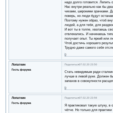
надо долго готовится. Лепить 
Нас внутри реально как бы два,
чихами, широкими зрачками. Да
поверь, но люди будут останав
Поэтому нужен образ, чтоб вну
людей, а для тебя, для раздво
И вот ты в толпе, хватаешь св
отвлекались. И начинаешь типа
получает опыт. Ты яркий или 
Чтоб достичь хорошего результ
Трудно даже самого себя отсле
0
Лопаткин
Поделиться
07.02.20 23:50
Гость форума
Стать невидимым ради сталкинг
лучше в левой руке. Должен б
запахов в совокупности расщеп
0
Лопаткин
Поделиться
07.02.20 23:56
Гость форума
Я практиковал такую штуку, в 
чётче. Но только для практики