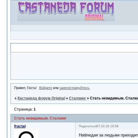
Объявление
Привет, Гость!
Войдите
или
зарегистрируйтесь
.
»
Кастанеда форум Original
»
Сталкинг
»
Стать невидимым. Сталк
Страница:
1
Стать невидимым. Сталкинг
fractal
Поделиться
07.02.20 19:58
Наблюдая за людьми приходится