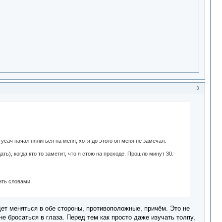
3
усач начал пялиться на меня, хотя до этого он меня не замечал.
ть), когда кто то заметит, что я стою на проходе. Прошло минут 30.
ить словами.
дет меняться в обе стороны, противоположные, причём. Это не
е бросаться в глаза. Перед тем как просто даже изучать толпу,