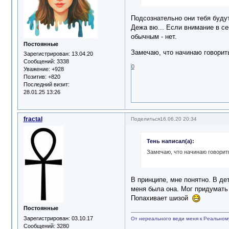
Подсознательно они тебя будут
Дежа вю... Если внимание в се
обычным - нет.
Постоянные
Замечаю, что начинаю говорить
Зарегистрирован
: 13.04.20
Сообщений:
3338
0
Уважение:
+928
Позитив:
+820
Последний визит:
28.01.25 13:26
fractal
Поделиться
16.06.20 20:34
Тень написал(а):
Замечаю, что начинаю говорить
В принципе, мне понятно. В де
меня была она. Мог придумать 
Попахивает шизой
Постоянные
Зарегистрирован
: 03.10.17
От нереального веди меня к Реальном
Сообщений:
3280