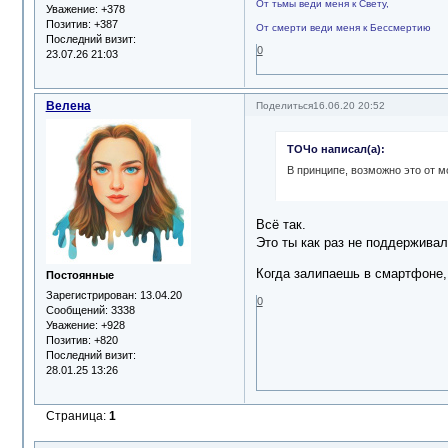
От тьмы веди меня к Свету,
Уважение:
+378
Позитив:
+387
От смерти веди меня к Бессмертию
Последний визит:
0
23.07.26 21:03
Велена
Поделиться
16.06.20 20:52
ТОЧо написал(а):
В принципе, возможно это от м
Всё так.
Это ты как раз не поддержива
Когда залипаешь в смартфоне, 
Постоянные
Зарегистрирован
: 13.04.20
0
Сообщений:
3338
Уважение:
+928
Позитив:
+820
Последний визит:
28.01.25 13:26
Страница:
1