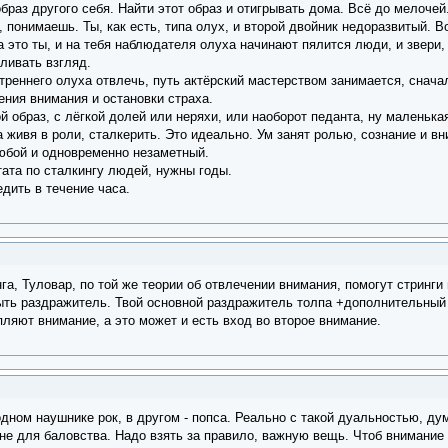
образ другого себя. Найти этот образ и отигрывать дома. Всё до мелочей
 понимаешь. Ты, как есть, типа олух, и второй двойник недоразвитый. Во
 это ты, и на тебя наблюдателя олуха начинают пялится люди, и звери, к
ливать взгляд.
треннего олуха отвлечь, путь актёрский мастерством занимается, снача
ения внимания и остановки страха.
ой образ, с лёгкой долей или неряхи, или наоборот педанта, ну маленька
 живя в роли, сталкерить. Это идеально. Ум занят ролью, сознание и в
любой и одновременно незаметный.
ата по сталкингу людей, нужны годы.
дить в течение часа.
а, Туловар, по той же теории об отвлечении внимания, помогут стринги
ыть раздражитель. Твой основной раздражитель толпа +дополнительный
ляют внимание, а это может и есть вход во второе внимание.
одном наушнике рок, в другом - попса. Реально с такой дуальностью, ду
 не для баловства. Надо взять за правило, важную вещь. Чтоб внимание