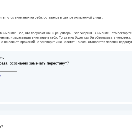
ть поток внимания на себя, оставаясь в центре оживленной улицы.
 внимания". Всё, что получают наши рецепторы - это энергия. Внимание - это вектор те
енить, и засасывать внимание в себя. Тогда мир будет как бы обволакивать человека
а не собьёт, прохожий не заговорит и не налетит. То есть становится человек недост
ть.
раза: осознанно замечать перестанут?
у,
т?