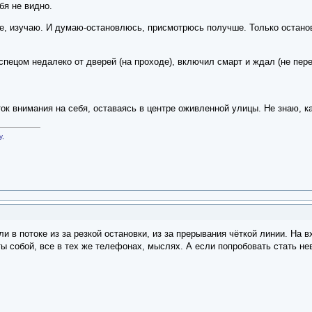
бя не видно.
е, изучаю. И думаю-остановлюсь, присмотрюсь получше. Только останови
спецом недалеко от дверей (на проходе), включил смарт и ждал (не перес
к внимания на себя, оставаясь в центре оживленной улицы. Не знаю, к
у,
 в потоке из за резкой остановки, из за прерывания чёткой линии. На вх
ты собой, все в тех же телефонах, мыслях. А если попробовать стать не