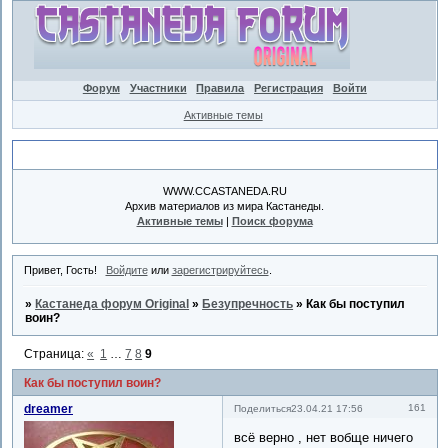
Форум
Участники
Правила
Регистрация
Войти
Активные темы
Объявление
WWW.CCASTANEDA.RU
Архив материалов из мира Кастанеды.
Активные темы
|
Поиск форума
Привет, Гость!
Войдите
или
зарегистрируйтесь
.
»
Кастанеда форум Original
»
Безупречность
»
Как бы поступил
воин?
Страница:
«
1
…
7
8
9
Как бы поступил воин?
dreamer
161
Поделиться
23.04.21 17:56
всё верно , нет вобще ничего