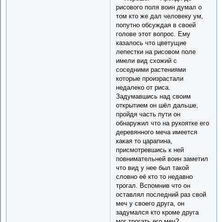
рисового поля воин думал о
том кто же дал человеку ум,
попутно обсуждая в своей
голове этот вопрос. Ему
казалось что цветущие
лепестки на рисовом поле
имели вид схожий с
соседними растениями
которые произрастали
недалеко от риса.
Задумавшись над своим
открытием он шёл дальше,
пройдя часть пути он
обнаружил что на рукоятке его
деревянного меча имеется
какая то царапина,
присмотревшись к ней
повнимательней воин заметил
что вид у нее был такой
словно её кто то недавно
трогал. Вспомнив что он
оставлял последний раз свой
меч у своего друга, он
задумался кто кроме друга
мог трогать его меч?