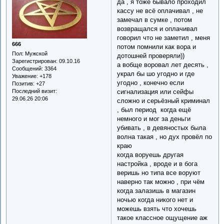
да , я тоже бывало проходил
кассу не всё оплачивал , не
замечал в сумке , потом
возвращался и оплачивал
говорил что не заметил , меня
666
потом помнили как вора и
Пол:
Мужской
дотошней проверяли))
Зарегистрирован
: 09.10.16
а вобще воровал лет десять ,
Сообщений:
3364
украл бы шо угодно и где
Уважение:
+178
угодно , конечно если
Позитив:
+27
сигнализация или сейфы
Последний визит:
29.06.26 20:06
сложно и серьёзный криминал
, был период когда ещё
немного и мог за деньги
убивать , в девяностых была
волна такая , но дух провёл по
краю
когда воруешь другая
настройка , вроде и в бога
веришь но типа все воруют
наверно так можно , при чём
когда залазишь в магазин
ночью когда никого нет и
можешь взять что хочешь
такое классное ощущение аж