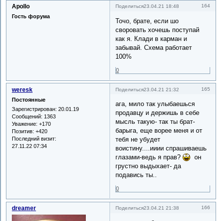
Apollo
164
Поделиться
23.04.21 18:48
Гость форума
Точо, брате, если шо
своровать хочешь поступай
как я. Клади в карман и
забывай. Схема работает
100%
0
weresk
165
Поделиться
23.04.21 21:32
Постоянные
ага, мило так улыбаешься
Зарегистрирован
: 20.01.19
продавцу и держишь в себе
Сообщений:
1363
мысль такую- так ты брат-
Уважение:
+170
барыга, еще ворее меня и от
Позитив:
+420
Последний визит:
тебя не убудет
27.11.22 07:34
воистину....ииии спрашиваешь
глазами-ведь я прав?
он
грустно выдыхает- да
подавись ты..
0
dreamer
166
Поделиться
23.04.21 21:38