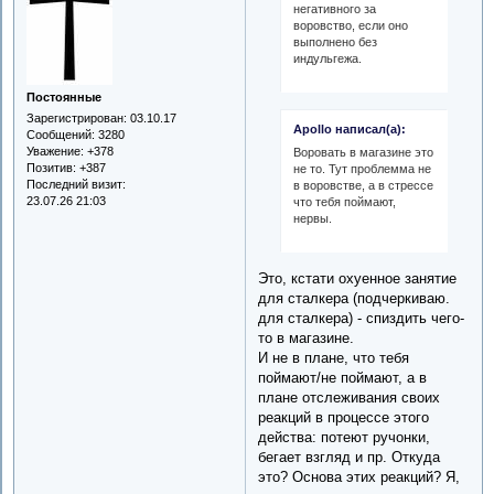
негативного за
воровство, если оно
выполнено без
индульгежа.
Постоянные
Зарегистрирован
: 03.10.17
Apollo написал(а):
Сообщений:
3280
Уважение:
+378
Воровать в магазине это
Позитив:
+387
не то. Тут проблемма не
Последний визит:
в воровстве, а в стрессе
23.07.26 21:03
что тебя поймают,
нервы.
Это, кстати охуенное занятие
для сталкера (подчеркиваю.
для сталкера) - спиздить чего-
то в магазине.
И не в плане, что тебя
поймают/не поймают, а в
плане отслеживания своих
реакций в процессе этого
действа: потеют ручонки,
бегает взгляд и пр. Откуда
это? Основа этих реакций? Я,