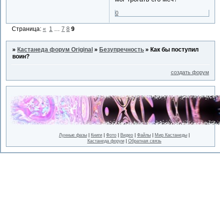
0
Страница:
«
1
…
7
8
9
»
Кастанеда форум Original
»
Безупречность
»
Как бы поступил
воин?
создать форум
Лунные фазы
|
Книги
|
Фото
|
Видео
|
Файлы
|
Мир Кастанеды
|
Кастанеда форум
|
Обратная связь