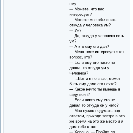
ему.
— Можете, что вас
интересует?
— Можете мне объяснить
откуда у человека ум?
— Ум?
— Да, откуда у человека есть
ум?
— А кто ему его дал?
— Меня тоже интересует этот
вопрос, кто?
— Если ему его никто не
давал, то откуда ум у
человека?
— ...Вот и я не знаю, может
быть ему дало его нечто?
— Какое нечто ты имеешь в
виду воин?
— Если никто ему его не
давал то откуда он у него?
— Мне нужно подумать над
ответом, приходи завтра в это
же время на это же место и я
дам тебе ответ.
— Хорошо. — Пройдя до