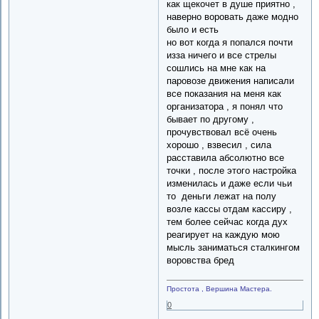
как щекочет в душе приятно ,
наверно воровать даже модно
было и есть
но вот когда я попался почти
изза ничего и все стрелы
сошлись на мне как на
паровозе движения написали
все показания на меня как
организатора , я понял что
бывает по другому ,
прочувствовал всё очень
хорошо , взвесил , сила
расставила абсолютно все
точки , после этого настройка
изменилась и даже если чьи
то деньги лежат на полу
возле кассы отдам кассиру ,
тем более сейчас когда дух
реагирует на каждую мою
мысль заниматься сталкингом
воровства бред
Простота , Вершина Мастера.
0