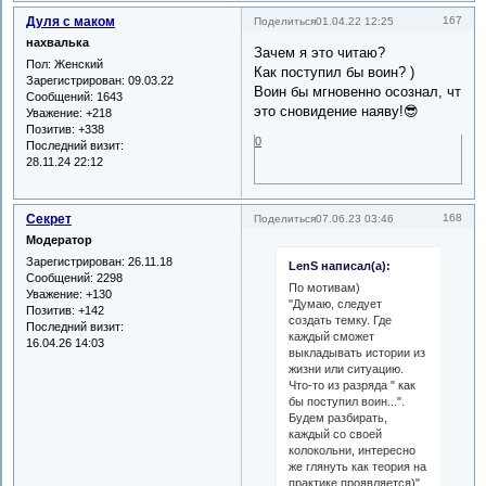
Дуля с маком
167
Поделиться
01.04.22 12:25
нахвалька
Зачем я это читаю?
Пол:
Женский
Как поступил бы воин? )
Зарегистрирован
: 09.03.22
Воин бы мгновенно осознал, чт
Сообщений:
1643
это сновидение наяву!😎
Уважение:
+218
Позитив:
+338
0
Последний визит:
28.11.24 22:12
Секрет
168
Поделиться
07.06.23 03:46
Модератор
Зарегистрирован
: 26.11.18
LenS написал(а):
Сообщений:
2298
По мотивам)
Уважение:
+130
"Думаю, следует
Позитив:
+142
создать темку. Где
Последний визит:
каждый сможет
16.04.26 14:03
выкладывать истории из
жизни или ситуацию.
Что-то из разряда " как
бы поступил воин...".
Будем разбирать,
каждый со своей
колокольни, интересно
же глянуть как теория на
практике проявляется)"