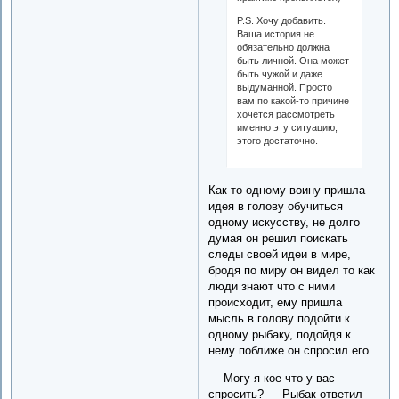
P.S. Хочу добавить.
Ваша история не
обязательно должна
быть личной. Она может
быть чужой и даже
выдуманной. Просто
вам по какой-то причине
хочется рассмотреть
именно эту ситуацию,
этого достаточно.
Как то одному воину пришла
идея в голову обучиться
одному искусству, не долго
думая он решил поискать
следы своей идеи в мире,
бродя по миру он видел то как
люди знают что с ними
происходит, ему пришла
мысль в голову подойти к
одному рыбаку, подойдя к
нему поближе он спросил его.
— Могу я кое что у вас
спросить? — Рыбак ответил