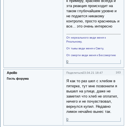
к примеру, краснею всегда и
эта реакция происходит на
таком глубочайшем уровне и
не подается никакому
контролю, просто краснеешь и
все... это очень интересно
От нереального веди меня к
Реальному,
От тьмы веди меня к Свету,
От смерти веди меня к Бессмертию
0
Apollo
163
Поделиться
23.04.21 18:47
Гость форума
Я как то раз шел с хлебом в
пятерке, тут мне позвонили я
вышел на улице, даже не
заметил что хлеб не оплатил,
ничего и не почувствовал,
вернулся купил. Недавно
лимон нечайно вынес так.
0