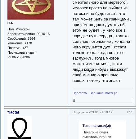
смертельного для мёртвого ,
человек просто не выйдет из
потока и не будет знать что
там может быть за границами ,
666
при чём он даже думать об
Пол:
Мужской
этом не будет , у него всё в
Зарегистрирован
: 09.10.16
порядке путь сердца , только
Сообщений:
3364
сильное потрясение , когда на
Уважение:
+178
него обрушится дух , кстати
Позитив:
+27
только тогда когда он этого
Последний визит:
29.06.26 20:06
заслужил , тогда многое
может измениться , и эти
люди когда нибудь выскажут
своё мнение о прошлых
вещах потому что знают
Простота , Вершина Мастера.
0
fractal
162
Поделиться
23.04.21 18:19
Тень написал(а):
Ничего не будет
смертельного или