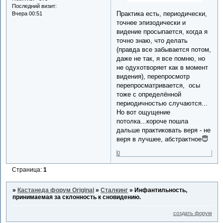
Последний визит:
Практика есть, периодически,
Вчера 00:51
точнее эпизодически и
видение просыпается, когда я
точно знаю, что делать
(правда все забывается потом,
даже не так, я все помню, но
не одухотворяет как в момент
видения), перепросмотр
перепросматривается, осы
тоже с определённой
периодичностью случаются...
Но вот ощущение
потолка...короче пошла
дальше практиковать веря - не
веря в лучшее, абстрактное😇
0
Страница:
1
»
Кастанеда форум Original
»
Сталкинг
»
Инфантильность,
принимаемая за склонность к сновидению.
создать форум