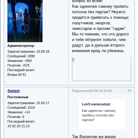
Вопрос ко всем!
Как одиночке самому пробить
потолок без партии? Неужто
придётся прибегать к помощи:
лазутчиков, неоргов,
эмиссаров и прочим "гадам".
Мы то помним, что это дорого
и тебя обтрепят поболе, чем
дадут, да и дальше второго
Администратор
внимания вряд ли убежишь.
Зарегистрирован
: 10.09.18
Сообщений:
1898
0
Уважение:
+563
Позитив:
+575
Последний визит:
Вчера 00:51
Sunset
12
Поделиться
23.09.18 22:54
Постоянные
Зарегистрирован
: 15.04.17
LenS написал(а):
Сообщений:
1514
Как одиночке самому
Уважение:
+14
пробить потолок без
Позитив:
0
партии?
Последний визит:
15.02.20 21:13
Так Валентин же вроде