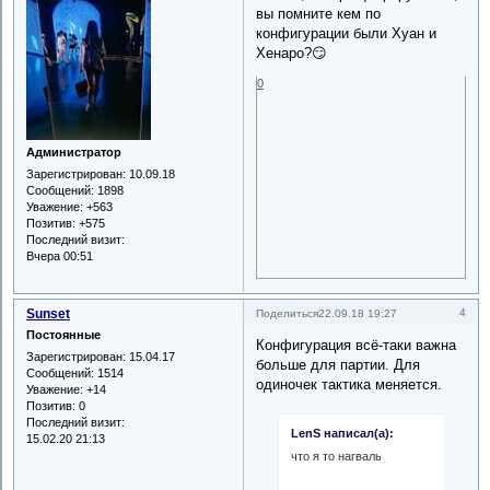
вы помните кем по
конфигурации были Хуан и
Хенаро?😏
0
Администратор
Зарегистрирован
: 10.09.18
Сообщений:
1898
Уважение:
+563
Позитив:
+575
Последний визит:
Вчера 00:51
Sunset
4
Поделиться
22.09.18 19:27
Постоянные
Конфигурация всё-таки важна
Зарегистрирован
: 15.04.17
больше для партии. Для
Сообщений:
1514
одиночек тактика меняется.
Уважение:
+14
Позитив:
0
Последний визит:
LenS написал(а):
15.02.20 21:13
что я то нагваль