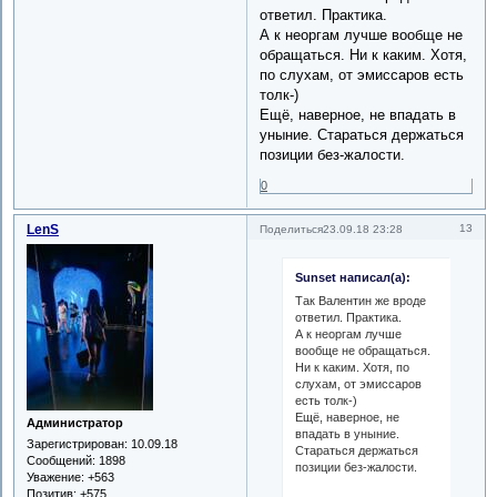
ответил. Практика.
А к неоргам лучше вообще не
обращаться. Ни к каким. Хотя,
по слухам, от эмиссаров есть
толк-)
Ещё, наверное, не впадать в
уныние. Стараться держаться
позиции без-жалости.
0
LenS
13
Поделиться
23.09.18 23:28
Sunset написал(а):
Так Валентин же вроде
ответил. Практика.
А к неоргам лучше
вообще не обращаться.
Ни к каким. Хотя, по
слухам, от эмиссаров
есть толк-)
Ещё, наверное, не
Администратор
впадать в уныние.
Зарегистрирован
: 10.09.18
Стараться держаться
Сообщений:
1898
позиции без-жалости.
Уважение:
+563
Позитив:
+575