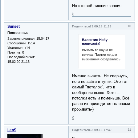
Но это всё лишние знания.
0
Sunset
10
Поделиться
23.09.18 11:13
Постоянные
Зарегистрирован
: 15.04.17
Валентин Набу
Сообщений:
1514
написал(а):
Уважение:
+14
Выжить то наука не
Позитив:
0
велика. Партии не для
Последний визит:
выживания создавались.
15.02.20 21:13
Именно выжить. Не свернуть,
но и не зайти в тупик. Это тот
самый "потолок", что в
сообщении выше. Хотя....
потолки есть и поменьше. Всё
равно их приходится головами
пробивать-)
0
LenS
11
Поделиться
23.09.18 17:47