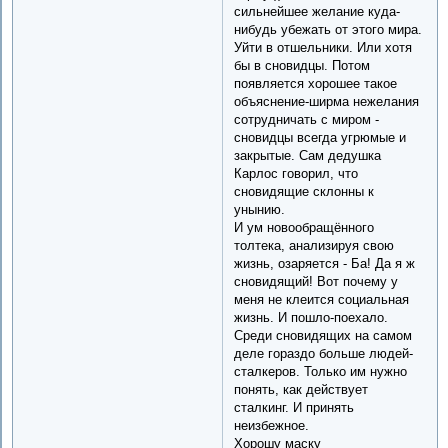
сильнейшее желание куда-
нибудь убежать от этого мира.
Уйти в отшельники. Или хотя
бы в сновидцы. Потом
появляется хорошее такое
объяснение-ширма нежелания
сотрудничать с миром -
сновидцы всегда угрюмые и
закрытые. Сам дедушка
Карлос говорил, что
сновидящие склонны к
унынию.
И ум новообращённого
толтека, анализируя свою
жизнь, озаряется - Ба! Да я ж
сновидящий! Вот почему у
меня не клеится социальная
жизнь. И пошло-поехало.
Среди сновидящих на самом
деле гораздо больше людей-
сталкеров. Только им нужно
понять, как действует
сталкинг. И принять
неизбежное.
Хорошу маску