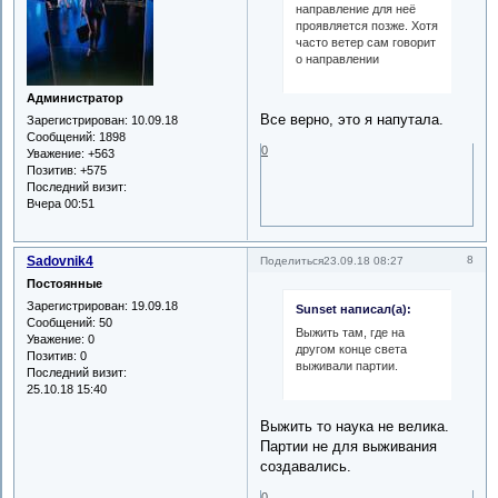
направление для неё
проявляется позже. Хотя
часто ветер сам говорит
о направлении
Администратор
Все верно, это я напутала.
Зарегистрирован
: 10.09.18
Сообщений:
1898
0
Уважение:
+563
Позитив:
+575
Последний визит:
Вчера 00:51
Sadovnik4
8
Поделиться
23.09.18 08:27
Постоянные
Зарегистрирован
: 19.09.18
Sunset написал(а):
Сообщений:
50
Выжить там, где на
Уважение:
0
другом конце света
Позитив:
0
выживали партии.
Последний визит:
25.10.18 15:40
Выжить то наука не велика.
Партии не для выживания
создавались.
0