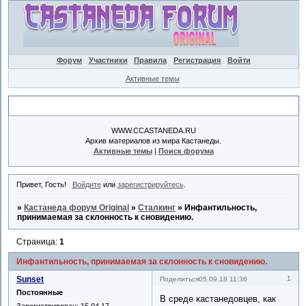
Форум
Участники
Правила
Регистрация
Войти
Активные темы
Объявление
WWW.CCASTANEDA.RU
Архив материалов из мира Кастанеды.
Активные темы
|
Поиск форума
Привет, Гость!
Войдите
или
зарегистрируйтесь
.
»
Кастанеда форум Original
»
Сталкинг
»
Инфантильность,
принимаемая за склонность к сновидению.
Страница:
1
Инфантильность, принимаемая за склонность к сновидению.
Sunset
1
Поделиться
05.09.18 11:36
Постоянные
В среде кастанедовцев, как
Зарегистрирован
: 15.04.17