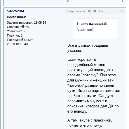
Sadovnik4
9
Поделиться
23.09.18 09:40
Постоянные
Зарегистрирован
: 19.09.18
Знание написал(а):
Сообщений:
50
А для чего?
Уважение:
0
Позитив:
0
Последний визит:
25.10.18 15:40
Всё в рамках традиции
указано.
Если коротко - в
определённый момент
практикующий подходит к
своему "потолку". При этом,
для мужчин и женщин эти
"потолки" разные по своей
сути. Именно партия помогает
пробить потолки. Следует
вспомнить монумент и
описание, которое дал ДХ по
его поводу.
А там, вкупе с практикой,
поймёте что к чему.