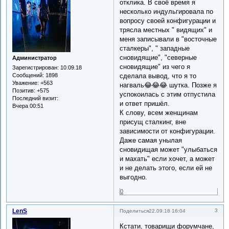
отклика. В своё время я
несколько индульгировала по
вопросу своей конфигурации и
трясла местных " видящих" и
меня записывали в "восточные
сталкеры", " западные
сновидящие", "северные
Администратор
сновидящие" из чего я
Зарегистрирован
: 10.09.18
сделала вывод, что я то
Сообщений:
1898
Уважение:
+563
нагваль😂😂😂 шутка. Позже я
Позитив:
+575
успокоилась с этим отпустила
Последний визит:
и ответ пришёл.
Вчера 00:51
К слову, всем женщинам
присущ сталкинг, вне
зависимости от конфигурации.
Даже самая унылая
сновидищая может "улыбаться
и махать" если хочет, а может
и не делать этого, если ей не
выгодно.
0
LenS
3
Поделиться
22.09.18 16:04
Кстати, товарищи форумчане,