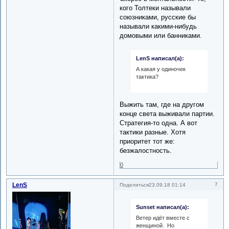
кого Толтеки называли
союзниками, русские бы
называли какими-нибудь
домовыми или банниками.
LenS написал(а):
А какая у одиночек
тактика?
Выжить там, где на другом
конце света выживали партии.
Стратегия-то одна. А вот
тактики разные. Хотя
приоритет тот же:
безжалостность.
0
LenS
7
Поделиться
23.09.18 01:14
Sunset написал(а):
Ветер идёт вместе с
женщиной. Но