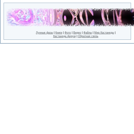
Лунные фазы
|
Книги
|
Фото
|
Видео
|
Файлы
|
Мир Кастанеды
|
Кастанеда форум
|
Обратная связь