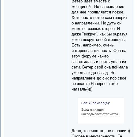
Ветер идёт вместе с
женщиной. Но направление
для неё проявляется позже.
Хотя часто ветер сам говорит
о направлении. Но дуть он
может с разных сторон. И
даже "вокруг", как бы образуя
кокон вокруг своей женщины.
Есть, например, очень
интересная личность. Она на
этом форуме как-то
засветилась и опять ушла из
сети. Ветер свой она поймала
уже два года назад. Но
направление до сих пор своё
не знает-) Наверно, тоже
нагваль-))))
LenS написал(а):
Вряд ли нация
накладывает отпечаток
Дело, конечно же, не в нации-))
Скорее в ментальности. Те,