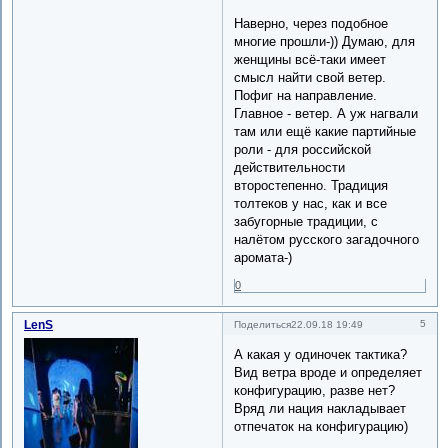
Наверно, через подобное
многие прошли-)) Думаю, для
женщины всё-таки имеет
смысл найти свой ветер.
Пофиг на направление.
Главное - ветер. А уж нагвали
там или ещё какие партийные
роли - для российской
действительности
второстепенно. Традиция
толтеков у нас, как и все
забугорные традиции, с
налётом русского загадочного
аромата-)
0
LenS
5
Поделиться
22.09.18 19:49
А какая у одиночек тактика?
Вид ветра вроде и определяет
конфигурацию, разве нет?
Вряд ли нация накладывает
отпечаток на конфигурацию)