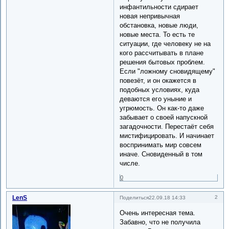
инфантильности сдирает
новая непривычная
обстановка, новые люди,
новые места. То есть те
ситуации, где человеку не на
кого рассчитывать в плане
решения бытовых проблем.
Если "ложному сновидящему"
повезёт, и он окажется в
подобных условиях, куда
деваются его уныние и
угрюмость. Он как-то даже
забывает о своей напускной
загадочности. Перестаёт себя
мистифицировать. И начинает
воспринимать мир совсем
иначе. Сновиденный в том
числе.
0
LenS
2
Поделиться
22.09.18 14:33
Очень интересная тема.
Забавно, что не получила