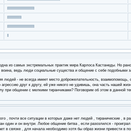
дна из самых экстремальных практик мира Карлоса Кастанеды. Но рано 
ь воина, ведь люди социальные существа и общение с себе подобными 
я людей - не всегда имеет место доброжелательность, взаимопомощь, с
грессию друг к другу, ей уже никого не удивишь, она часть нашей жиз
лу при общении с мелкими тиранчиками? Поговорим об этом в данной те
го , почти все ситуации в которых даже нет людей , тиранические , в ра
ран один и он внутри. Любое общение битва , если разозлился - проигра
ет в связке , для начала необходимо хотя бы образ жизни привести в поря