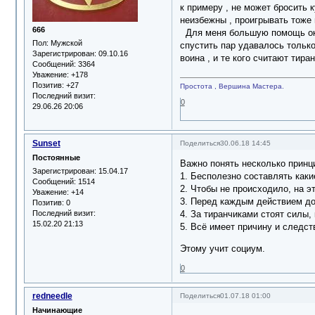
к примеру , не может бросить 
неизбежны , проигрывать тоже 
666
Для меня большую помощь оказы
Пол:
Мужской
спустить пар удавалось только
Зарегистрирован
: 09.10.16
воина , и те кого считают тир
Сообщений:
3364
Уважение:
+178
Позитив:
+27
Простота , Вершина Мастера.
Последний визит:
0
29.06.26 20:06
Sunset
Поделиться
30.06.18 14:45
Постоянные
Важно понять несколько принц
Зарегистрирован
: 15.04.17
1. Бесполезно составлять каки
Сообщений:
1514
2. Чтобы не происходило, на э
Уважение:
+14
3. Перед каждым действием до
Позитив:
0
Последний визит:
4. За тиранчиками стоят силы,
15.02.20 21:13
5. Всё имеет причину и следст
Этому учит социум.
0
redneedle
Поделиться
01.07.18 01:00
Начинающие