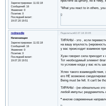
простите за цитату, но в тему, 
Зарегистрирован
: 11.02.18
Сообщений:
16
“What you react to in others, you 
Уважение:
0
Позитив:
0
0
Последний визит:
19.07.20 19:51
redneedle
Поделиться
02.07.18 20:05
Начинающие
ТИРАНЫ - это , если перевест
Зарегистрирован
: 11.02.18
на вашу впуклость (неровность
Сообщений:
16
у вас происходит взаимное пр
Уважение:
0
Позитив:
0
Хуан говорил сила приходит к 
Последний визит:
Тот необходимый элемент благ
19.07.20 19:51
то условие когда у вас есть ш
Успех такого взаимодействия,
его НЕ возможно смоделирова
Being must be felt. It can't be th
ТИРАНЫ - (не обязательно это 
любой импульс раздражитель на
*
многие современные направлен
0