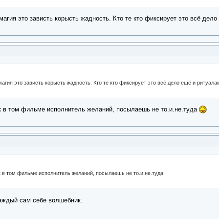
агия это зависть корысть жадность. Кто те кто фиксирует это всё дело
агия это зависть корысть жадность. Кто те кто фиксирует это всё дело ещё и ритуала
ак в том фильме исполнитель желаний, посылаешь не то.и.не.туда
к в том фильме исполнитель желаний, посылаешь не то.и.не.туда
каждый сам себе волшебник.