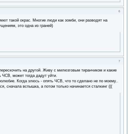
6
меют такой окрас. Многие люди как зомби, они разводят на
ущениям, это одна из граней)
7
 перескочить на другой. Живу с милюзговым тиранчиком и какие
ь ЧСВ, может тогда дадут уйти.
олюбие. Когда злюсь - опять ЧСВ, что то сделано не по моему..
я, сначала вспышка, а потом только начинается сталкинг (((