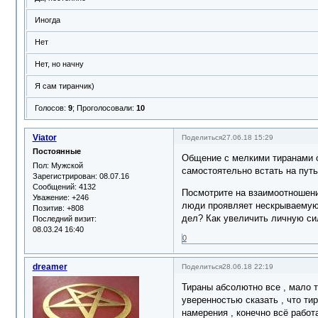
Иногда
Нет
Нет, но начну
Я сам тиранчик)
Голосов:
9
;
Проголосовали:
10
Viator
Поделиться
27.06.18 15:29
Постоянные
Общение с мелкими тиранами о
Пол:
Мужской
самостоятельно встать на пут
Зарегистрирован
: 08.07.16
Сообщений:
4132
Посмотрите на взаимоотношени
Уважение:
+246
люди проявляет нескрываемую а
Позитив:
+808
дел? Как увеличить личную си
Последний визит:
08.03.24 16:40
0
dreamer
Поделиться
28.06.18 22:19
Тираны абсолютно все , мало то
уверенностью сказать , что ти
намерения , конечно всё работа