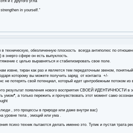
хотя и с другого угла
strengthen in yourself.”
и в техническую, обезличенную плоскость всегда антиполюс по отношен
) в энерго сфере он есть выпуклость.
итяжение с целью выравняться и стабилизировать свое поле.
нам извне, тиран как раз и является тем передаточным звеном, понятный
одаря которому вы можете получить заряд от контакта +/-
анс не потерять свой потенциал, который идет центробежным потоком из 
 это результат появления нового восприятия СВОЕЙ ИДЕНТИЧНОСТИ в э
ть умом
*
, а только пережить и прочувствовать этот момент само осозна
ought
люди , это процессы в природе или даже внутри вас)
 уровне тела , эмоций или ума .
ия психо техник пытаются делать именно это. Тупик и пустая трата ре