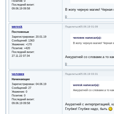
Позитив:
0
Последний визит:
09.06.19 09:58
В жопу черную магию! Черная м
0
weresk
Поделиться
05.06.19 01:09
Постоянные
Зарегистрирован
: 20.01.19
человек написал(а):
Сообщений:
1363
В жопу черную магию! Черная м
Уважение:
+170
Позитив:
+420
Последний визит:
27.11.22 07:34
Аккуратней со словами.а то к
0
человек
Поделиться
05.06.19 03:31
Начинающие
Зарегистрирован
: 04.06.19
weresk написал(а):
Сообщений:
27
Аккуратней со словами.а то ка
Уважение:
0
Позитив:
0
Последний визит:
09.06.19 09:58
Акуратней с интерпритацией, 
Глубже! Глубже надо, быть