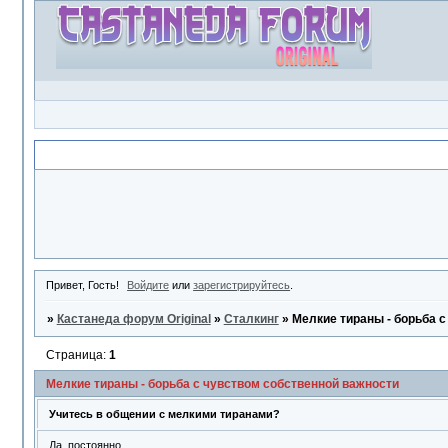
Объявление
Привет, Гость!
Войдите
или
зарегистрируйтесь
.
»
Кастанеда форум Original
»
Сталкинг
»
Мелкие тираны - борьба 
Страница:
1
Мелкие тираны - борьба с чувством собственной важности
Учитесь в общении с мелкими тиранами?
Да, постоянно