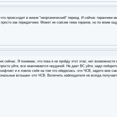
 что происходит в жизни "неорганический" период. И сейчас тиранчики и
 просто как передатчики. Может не совсем тема тиранов, но по моим ощ
я сейчас. Я понимаю, что пока я не пройду этот этап, нет возможности
росто уйти, все оканчивается неудачей. Не дает ВС уйти, надо поборот
конфликт и я ловлю себя на том что обиделась -это ЧСВ, задето мое сам
оциональные вспышки -это ЧСВ. Включить наблюдателя не всегда получаетс