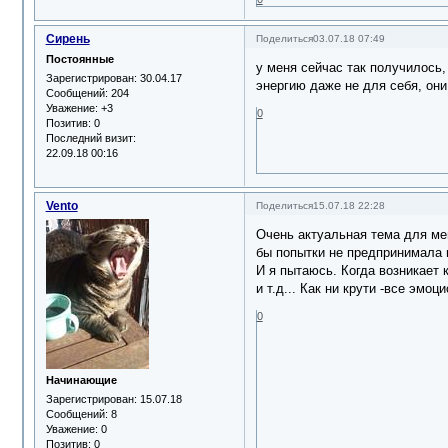
Сирень
Поделиться
03.07.18 07:49
Постоянные
у меня сейчас так получилось,
Зарегистрирован
: 30.04.17
энергию даже не для себя, они
Сообщений:
204
Уважение:
+3
0
Позитив:
0
Последний визит:
22.09.18 00:16
Vento
Поделиться
15.07.18 22:28
Очень актуальная тема для мен
бы попытки не предпринимала п
И я пытаюсь. Когда возникает 
и т.д... Как ни крути -все эм
0
Начинающие
Зарегистрирован
: 15.07.18
Сообщений:
8
Уважение:
0
Позитив:
0