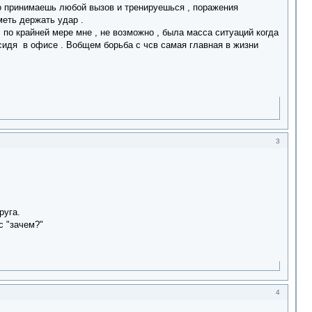
сто принимаешь любой вызов и тренируешься , поражения
меть держать удар .
по крайней мере мне , не возможно , была масса ситуаций когда
 сидя в офисе . Вобщем борьба с чсв самая главная в жизни
3
руга.
с "зачем?"
4