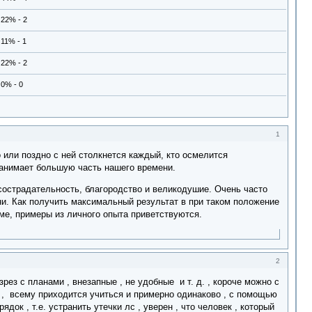
22% - 2
11% - 1
22% - 2
0% - 0
1
или поздно с ней столкнется каждый, кто осмелится
занимает большую часть нашего времени.
острадательность, благородство и великодушие. Очень часто
ни. Как получить максимальный результат в при таком положение
ме, примеры из личного опыта приветствуются.
2
зрез с планами , внезапные , не удобные и т. д. , короче можно с
л , всему приходится учиться и примерно одинаково , с помощью
док , т.е. устранить утечки лс , уверен , что человек , который