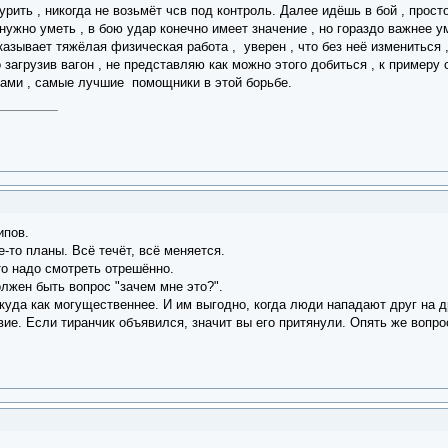
курить , никогда не возьмёт чсв под контроль. Далее идёшь в бой , про
нужно уметь , в бою удар конечно имеет значение , но гораздо важнее у
вает тяжёлая физическая работа , уверен , что без неё измениться , 
 загрузив вагон , не представляю как можно этого добиться , к примеру
анами , самые лучшие помощники в этой борьбе.
ипов.
е-то планы. Всё течёт, всё меняется.
то надо смотреть отрешённо.
лжен быть вопрос "зачем мне это?".
 куда как могущественнее. И им выгодно, когда люди нападают друг на д
вие. Если тиранчик объявился, значит вы его притянули. Опять же вопро