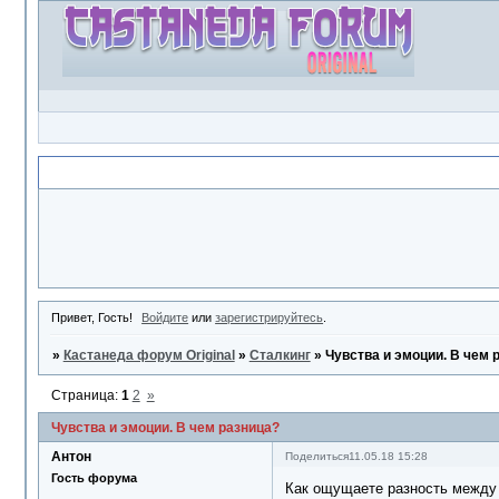
Объявление
Привет, Гость!
Войдите
или
зарегистрируйтесь
.
»
Кастанеда форум Original
»
Сталкинг
»
Чувства и эмоции. В чем 
Страница:
1
2
»
Чувства и эмоции. В чем разница?
Антон
Поделиться
11.05.18 15:28
Гость форума
Как ощущаете разность между