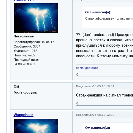
Оса написал(а):
Страх эффективен только при 
?? (don"t understand) Прежде в
Постоянные
прошлых постах я сказал, что 
Зарегистрирован
: 10.04.17
прислушаться к любому возникш
Сообщений:
3857
посылает в ответ на страх. Т.е
Уважение:
+272
Позитив:
+265
опасности. К этому моменту н
Последний визит:
04.08.26 00:01
docta ignorantia
0
Ом
Поделиться
15.05.18 10:44
Гость форума
Страх-реакция на сигнал трево
0
Wangchook
Поделиться
15.05.18 12:29
Ом написал(а):