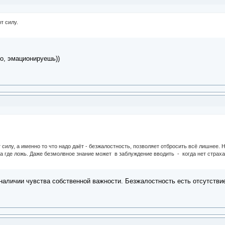
т силу.
о, эмационируешь))
 силу, а именно то что надо даёт - безжалостность, позволяет отбросить всё лишнее. Но
 а где ложь. Даже безмолвное знание может в заблуждение вводить - когда нет страх
наличии чувства собственной важности. Безжалостность есть отсутствие