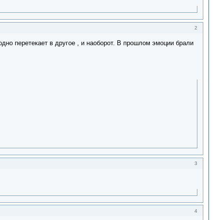
2
одно перетекает в другое , и наоборот. В прошлом эмоции брали
3
4