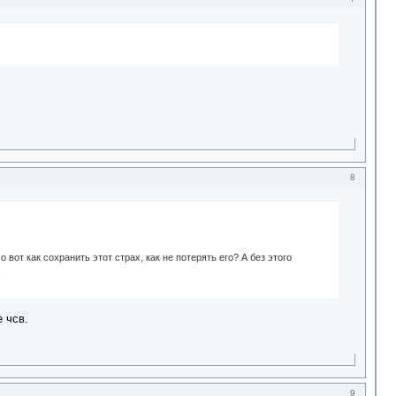
8
 вот как сохранить этот страх, как не потерять его? А без этого
а
 чсв.
9