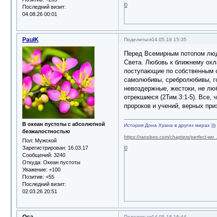
0
Последний визит:
04.08.26 00:01
PaulK
Поделиться
14.05.18 15:35
Перед Всемирным потопом люди
Света. Любовь к ближнему охла
поступающие по собственным св
самолюбивы, сребролюбивы, го
невоздержные, жестоки, не лю
отрекшиеся (2Тим.3:1-5). Все
пророков и учений, верных при
В океан пустоты с абсолютной
История Дона Хуана в других мирах )))
безжалостностью
https://ranobes.com/chapters/perfect-wo
Пол:
Мужской
Зарегистрирован
: 16.03.17
0
Сообщений:
3240
Откуда:
Океан пустоты
Уважение:
+100
Позитив:
+55
Последний визит:
02.03.26 20:51
Оса
Поделиться
14.05.18 16:44