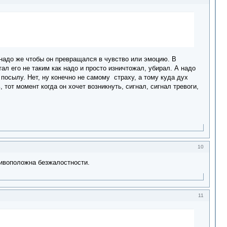
не надо же чтобы он превращался в чувство или эмоцию. В
ал его не таким как надо и просто изничтожал, убирал. А надо
посылу. Нет, ну конечно не самому страху, а тому куда дух
, тот момент когда он хочет возникнуть, сигнал, сигнал тревоги,
10
отивоположна безжалостности.
11