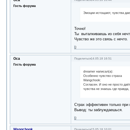
Гость форума
Эмоции истощают, чувства даю
Точно!
Ты выталкиваешь из себя нечт
Чувство же это связь с нечто.
0
Оса
Поделиться
14.05.18 16:51
Гость форума
dreamer написал(а):
Особенно чувство страха
Wangchook:
Согласен. И оно не просто даёт
чувства не знаешь где правда,
Страх эффективен только при 
Вывод: ты заблуждаешься.
0
Wangchook
Поделиться
15.05.18 10:01