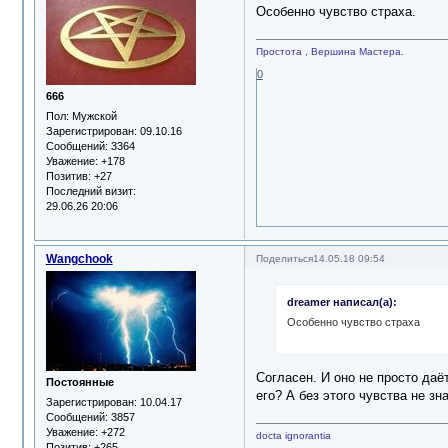
Особенно чувство страха.
Простота , Вершина Мастера.
0
666
Пол:
Мужской
Зарегистрирован
: 09.10.16
Сообщений:
3364
Уважение:
+178
Позитив:
+27
Последний визит:
29.06.26 20:06
Wangchook
Поделиться
14.05.18 09:54
dreamer написал(а):
Особенно чувство страха
Согласен. И оно не просто даёт
Постоянные
его? А без этого чувства не з
Зарегистрирован
: 10.04.17
Сообщений:
3857
Уважение:
+272
docta ignorantia
Позитив:
+265