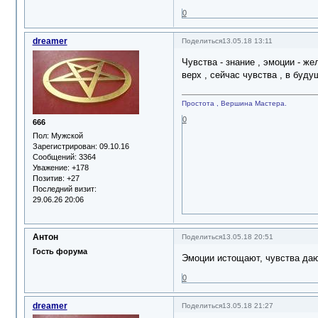
0
dreamer
Поделиться
13.05.18 13:11
Чувства - знание , эмоции - ж
верх , сейчас чувства , в буд
Простота , Вершина Мастера.
0
666
Пол:
Мужской
Зарегистрирован
: 09.10.16
Сообщений:
3364
Уважение:
+178
Позитив:
+27
Последний визит:
29.06.26 20:06
Антон
Поделиться
13.05.18 20:51
Гость форума
Эмоции истощают, чувства даю
0
dreamer
Поделиться
13.05.18 21:27