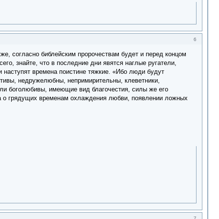
6
же, согласно библейским пророчествам будет и перед концом
его, знайте, что в последние дни явятся наглые ругатели,
и наступят времена поистине тяжкие. «Ибо люди будут
тивы, недружелюбны, непримирительны, клеветники,
ли боголюбивы, имеющие вид благочестия, силы же его
ста о грядущих временам охлаждения любви, появлении ложных
7