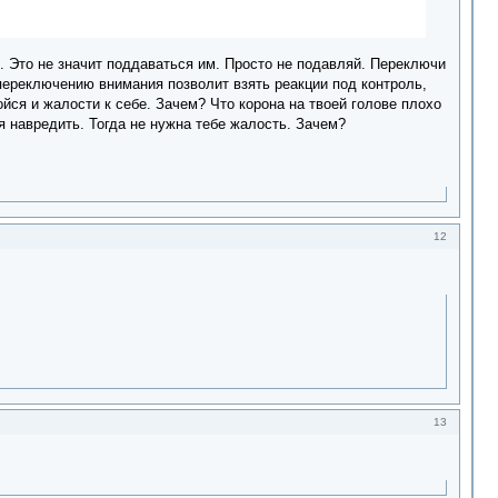
ь. Это не значит поддаваться им. Просто не подавляй. Переключи
 переключению внимания позволит взять реакции под контроль,
ойся и жалости к себе. Зачем? Что корона на твоей голове плохо
я навредить. Тогда не нужна тебе жалость. Зачем?
12
13