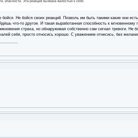
ги, опасности. Эта реакция вызвана жалостью к себе.
 бойся. Не бойся своих реакций. Позволь им быть такими какие они ест
йдёшь что-то другое. И такая выработанная способность к мгновенному
зникновения страха, но обнаруживая собственно сам сигнал тревоги. Не б
алей себя, просто относись хорошо. С уважением отнесись, без желани