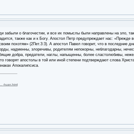
 забыли о благочестии, и все их помыслы были направлены на зло, так
дится, также как и к Богу. Апостол Петр предупреждает нас: «Прежде вс
оим похотям» (2Пет.3:3). А апостол Павел говорит, что в последние дн
рды, надменны, злоречивы, родителям непокорны, неблагодарны, нечес
бящие добра, предатели, наглы, напыщенны, более сластолюбивы, неже
, что говорят апостолы в той или иной степени подтверждают слова Хри
знаках Апокалипсиса.
 … -huan.html