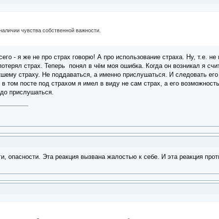
наличии чувства собственной важности.
сего - я же не про страх говорю! А про использование страха. Ну, т.е. 
потерял страх. Теперь понял в чём моя ошибка. Когда он возникал я счит
ему страху. Не поддаваться, а именно прислушаться. И следовать его 
. в том посте под страхом я имел в виду не сам страх, а его возможность
адо прислушаться.
ги, опасности. Эта реакция вызвана жалостью к себе. И эта реакция пр