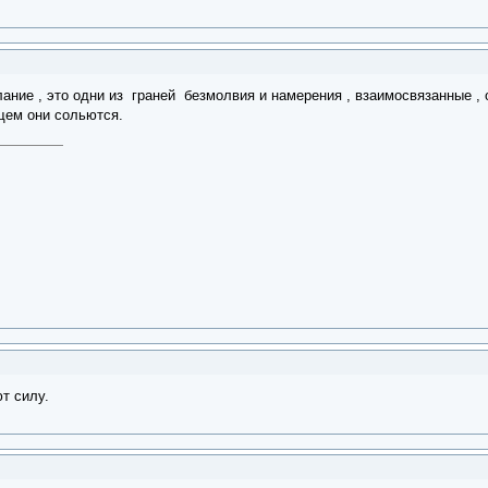
елание , это одни из граней безмолвия и намерения , взаимосвязанные , 
ущем они сольются.
т силу.