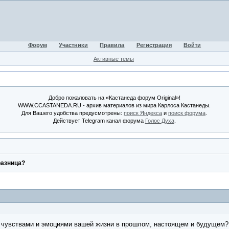
Форум
Участники
Правила
Регистрация
Войти
Активные темы
Добро пожаловать на «Кастанеда форум Original»!
WWW.CCASTANEDA.RU - архив материалов из мира Карлоса Кастанеды.
Для Вашего удобства предусмотрены:
поиск Яндекса
и
поиск форума
.
Действует Telegram канал форума
Голос Духа
.
разница?
 чувствами и эмоциями вашей жизни в прошлом, настоящем и будущем?