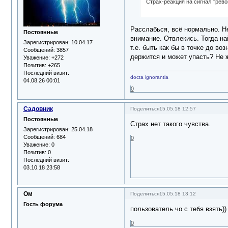
Страх-реакция на сигнал трево
Расслабься, всё нормально. Не
Постоянные
внимание. Отвлекись. Тогда на
Зарегистрирован
: 10.04.17
т.е. быть как бы в точке до во
Сообщений:
3857
держится и может упасть? Не ж
Уважение:
+272
Позитив:
+265
Последний визит:
docta ignorantia
04.08.26 00:01
0
Садовник
Поделиться
15.05.18 12:57
Постоянные
Страх нет такого чувства.
Зарегистрирован
: 25.04.18
Сообщений:
684
0
Уважение:
0
Позитив:
0
Последний визит:
03.10.18 23:58
Ом
Поделиться
15.05.18 13:12
Гость форума
пользователь чо с тебя взять))
0