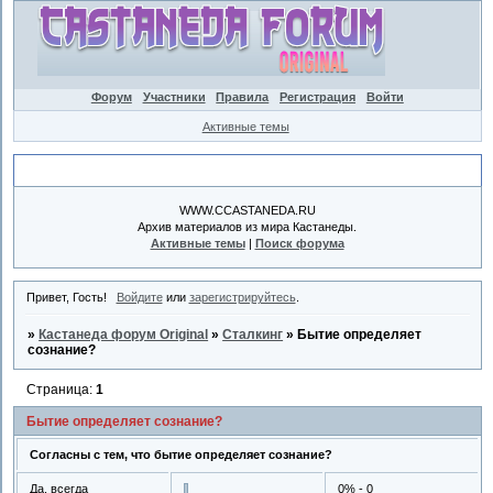
Форум
Участники
Правила
Регистрация
Войти
Активные темы
Объявление
WWW.CCASTANEDA.RU
Архив материалов из мира Кастанеды.
Активные темы
|
Поиск форума
Привет, Гость!
Войдите
или
зарегистрируйтесь
.
»
Кастанеда форум Original
»
Сталкинг
»
Бытие определяет
сознание?
Страница:
1
Бытие определяет сознание?
Согласны с тем, что бытие определяет сознание?
Да, всегда
0% - 0