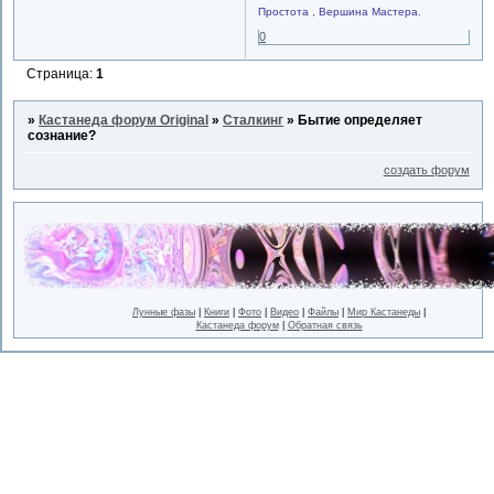
Простота , Вершина Мастера.
0
Страница:
1
»
Кастанеда форум Original
»
Сталкинг
»
Бытие определяет
сознание?
создать форум
Лунные фазы
|
Книги
|
Фото
|
Видео
|
Файлы
|
Мир Кастанеды
|
Кастанеда форум
|
Обратная связь