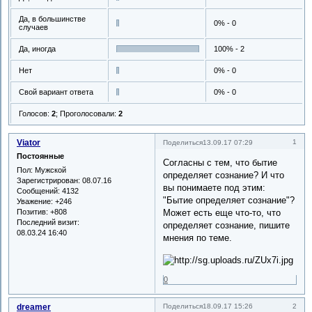
Да, в большинстве
0% - 0
случаев
Да, иногда
100% - 2
Нет
0% - 0
Свой вариант ответа
0% - 0
Голосов:
2
;
Проголосовали:
2
Viator
1
Поделиться
13.09.17 07:29
Постоянные
Согласны с тем, что бытие
Пол:
Мужской
определяет сознание? И что
Зарегистрирован
: 08.07.16
вы понимаете под этим:
Сообщений:
4132
"Бытие определяет сознание"?
Уважение:
+246
Позитив:
+808
Может есть еще что-то, что
Последний визит:
определяет сознание, пишите
08.03.24 16:40
мнения по теме.
0
dreamer
2
Поделиться
18.09.17 15:26